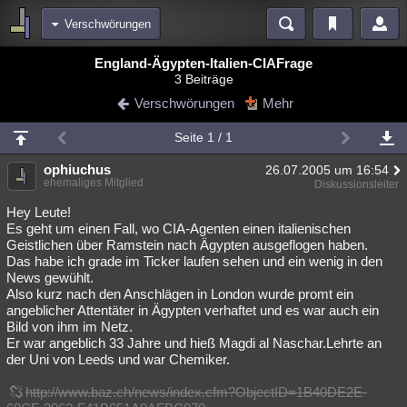
Verschwörungen
Bereiche
England-Ägypten-Italien-CIAFrage
3 Beiträge
Echtzeit
Diskussionen
Blogs
Videos
Statistiken
Verschwörungen
Mehr
Chat
Wiki
Neuigkeiten
3
Seite 1 / 1
meine Rubriken
ophiuchus
26.07.2005 um 16:54
Menschen
Wissenschaft
Politik
Mystery
Kriminalfälle
ehemaliges Mitglied
Diskussionsleiter
Spiritualität
Verschwörungen
Technologie
Ufologie
Hey Leute!
Es geht um einen Fall, wo CIA-Agenten einen italienischen
Geistlichen über Ramstein nach Ägypten ausgeflogen haben.
Natur
Umfragen
Unterhaltung
Das habe ich grade im Ticker laufen sehen und ein wenig in den
weitere Rubriken
News gewühlt.
Also kurz nach den Anschlägen in London wurde promt ein
Philosophie
Träume
Orte
Esoterik
Literatur
angeblicher Attentäter in Ägypten verhaftet und es war auch ein
Bild von ihm im Netz.
Astronomie
Helpdesk
Gruppen
Gaming
Filme
Er war angeblich 33 Jahre und hieß Magdi al Naschar.Lehrte an
der Uni von Leeds und war Chemiker.
Musik
Clash
Verbesserungen
Allmystery
English
http://www.baz.ch/news/index.cfm?ObjectID=1B40DE2E-
Übersichten