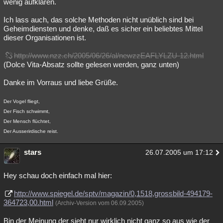
wenig aufklären.
Ich lass auch, das solche Methoden nicht unüblich sind bei
Geheimdiensten und denke, daß es sicher ein beliebtes Mittel
dieser Organisationen ist.
http://www.nzz.ch/2005/06/26/al/newzzEAFLYLZU-12.html
(Dolce Vita-Absatz sollte gelesen werden, ganz unten)
Danke im Vorraus und liebe Grüße.
Der Vogel fliegt,
Der Fisch schwimmt,
Der Mensch flüchtet,
Der Ausserirdische reist.
stars
26.07.2005 um 17:12
Hey schau doch einfach mal hier:
http://www.spiegel.de/sptv/magazin/0,1518,grossbild-494179-
364723,00.html
(Archiv-Version vom 06.09.2005)
Bin der Meinung der sieht nur wirklich nicht ganz so aus wie der