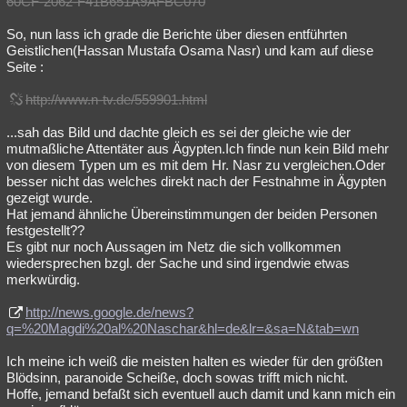
60CF-2062-F41B651A9AFBC070
Besucht
Teilgenommen
Alle
Neue
Geschlossen
So, nun lass ich grade die Berichte über diesen entführten
Geistlichen(Hassan Mustafa Osama Nasr) und kam auf diese
Lesenswert
Schlüsselwörter
Seite :
http://www.n-tv.de/559901.html
...sah das Bild und dachte gleich es sei der gleiche wie der
mutmaßliche Attentäter aus Ägypten.Ich finde nun kein Bild mehr
von diesem Typen um es mit dem Hr. Nasr zu vergleichen.Oder
besser nicht das welches direkt nach der Festnahme in Ägypten
gezeigt wurde.
Hat jemand ähnliche Übereinstimmungen der beiden Personen
festgestellt??
Es gibt nur noch Aussagen im Netz die sich vollkommen
wiedersprechen bzgl. der Sache und sind irgendwie etwas
merkwürdig.
http://news.google.de/news?
q=%20Magdi%20al%20Naschar&hl=de&lr=&sa=N&tab=wn
Ich meine ich weiß die meisten halten es wieder für den größten
Blödsinn, paranoide Scheiße, doch sowas trifft mich nicht.
Hoffe, jemand befaßt sich eventuell auch damit und kann mich ein