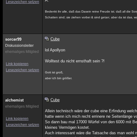
A.
Lesezeichen setzen
Bedenkt ihr alle, daß das Dasein reine Freude ist; daß all die Sor
Schatten sind; sie ziehen vorbei & sind getan; aber da ist das, wa
Cube
sorcer99
Diskussionsleiter
lol Apollyon
ehemaliges Mitglied
Wolltest du nicht ernsthaft sein ?!
Link kopieren
Lesezeichen setzen
Gott ist groß,
aber ich bin größer.
Cube
alchemist
ehemaliges Mitglied
Allein technisch wäre der cube eine Erfindung welch
hatte wenn ich mich recht errinere ne Seitenlänge 
Link kopieren
So dann bau mal 17000 Würfel von den 6000 mit Be
Lesezeichen setzen
kleines Vermögen kostet.
Auch interessant wäre die Tatsache das man wohl 