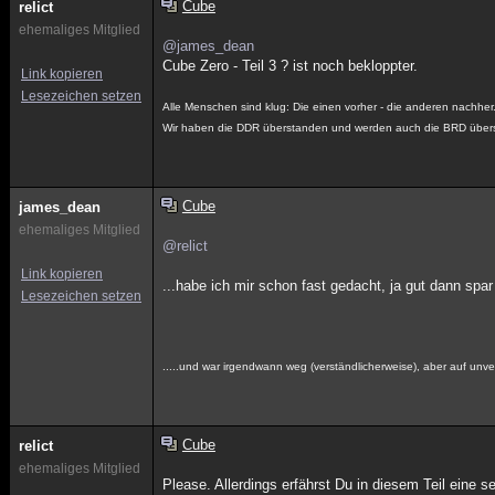
Cube
relict
ehemaliges Mitglied
@james_dean
Cube Zero - Teil 3 ? ist noch bekloppter.
Link kopieren
Lesezeichen setzen
Alle Menschen sind klug: Die einen vorher - die anderen nachher
Wir haben die DDR überstanden und werden auch die BRD über
Cube
james_dean
ehemaliges Mitglied
@relict
Link kopieren
...habe ich mir schon fast gedacht, ja gut dann spar
Lesezeichen setzen
.....und war irgendwann weg (verständlicherweise), aber auf unver
Cube
relict
ehemaliges Mitglied
Please. Allerdings erfährst Du in diesem Teil eine