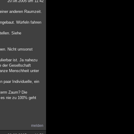
20.08.2005 um 11:42
s einer anderen Raumzeit.
ingebaut. Würfeln fahren
tellen. Siehe
ben. Nicht umsonst
ierbar ist. Ja nahezu
e der Gesellschaft
ganze Menschheit unter
paar Individuelle, ein
unterm Zaum? Die
 es nie zu 100% geht
melden