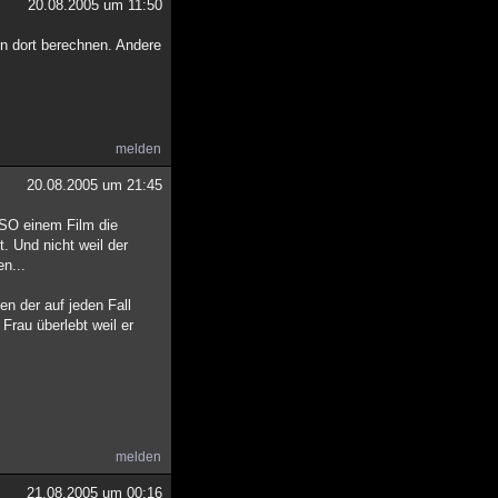
20.08.2005 um 11:50
n dort berechnen. Andere
melden
20.08.2005 um 21:45
n SO einem Film die
t. Und nicht weil der
en...
en der auf jeden Fall
 Frau überlebt weil er
melden
21.08.2005 um 00:16