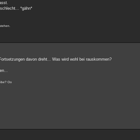
asst.
schlecht... *gähn*
.
stehen.
 Fortsetzungen davon dreht... Was wird wohl bei rauskommen?
en...
reibe? Oo