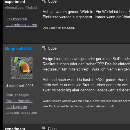
Cube
experiment
ehemaliges Mitglied
Ach ja, warum gerade Würfeln: Ein Würfel ist Leer
Einflüsse werden ausgesperrt. Immer wenn ein Würfe
Link kopieren
Lesezeichen setzen
Das Leben ist ein Krieg.
Cube
MorpheuS8382
Einige hier sollten weniger oder gar keine SciFi- 
Realität suchen oder gar "sehen"??? Das ist einfach 
Regisseur "um hilfe schreit"! Was ich hier in einig
Ach und noch was.. Du hast in FAST jedem Horror- od
stirbt weil er dumm wie Brot ist, einer der stirbt we
dabei seit 2005
zwar tollpatschig aber dennoch liebenswert ist! Aber 
Profil anzeigen
Private Nachricht
Woher soll ich wissen was ich denke, bevor ich lese was ich sch
Link kopieren
Wer Rechtschreibfehler findet, darf sie behalten... =P
Lesezeichen setzen
Cube
experiment