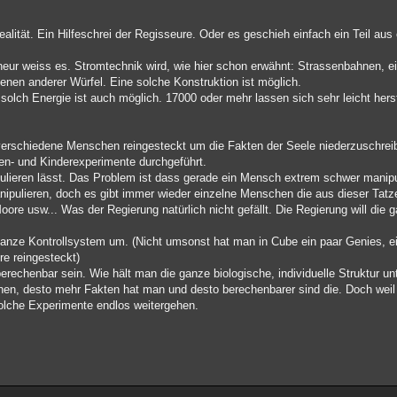
Realität. Ein Hilfeschrei der Regisseure. Oder es geschieh einfach ein Teil au
eneur weiss es. Stromtechnik wird, wie hier schon erwähnt: Strassenbahnen, e
enen anderer Würfel. Eine solche Konstruktion ist möglich.
olch Energie ist auch möglich. 17000 oder mehr lassen sich sehr leicht hers
verschiedene Menschen reingesteckt um die Fakten der Seele niederzuschrei
en- und Kinderexperimente durchgeführt.
ulieren lässt. Das Problem ist dass gerade ein Mensch extrem schwer manipul
nipulieren, doch es gibt immer wieder einzelne Menschen die aus dieser Tatz
re usw... Was der Regierung natürlich nicht gefällt. Die Regierung will die 
nze Kontrollsystem um. (Nicht umsonst hat man in Cube ein paar Genies, ein 
re reingesteckt)
rechenbar sein. Wie hält man die ganze biologische, individuelle Struktur 
en, desto mehr Fakten hat man und desto berechenbarer sind die. Doch weil
 solche Experimente endlos weitergehen.