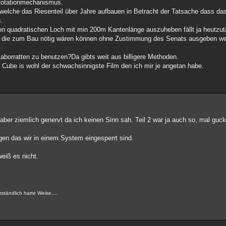
Rotationmechanismus.
elche das Riesenteil über Jahre aufbauen in Betracht der Tatsache dass da
.
n quadratischen Loch mit min 200m Kantenlänge auszuheben fällt ja heutzu
lar die zum Bau nötig wären können ohne Zustimmung des Senats ausgeben w
borratten zu benutzen?Da gibts weit aus billigere Methoden.
 Cube is wohl der schwachsinnigste Film den ich mir je angetan habe.
er ziemlich genervt da ich keinen Sinn sah. Teil 2 war ja auch so, mal gucken
gen das wir in einem System eingesperrt sind.
weiß es nicht.
ständlich harte Weise....