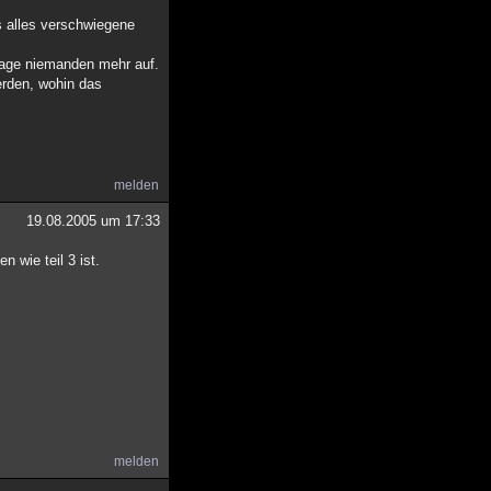
s alles verschwiegene
tage niemanden mehr auf.
erden, wohin das
melden
19.08.2005 um 17:33
 wie teil 3 ist.
melden