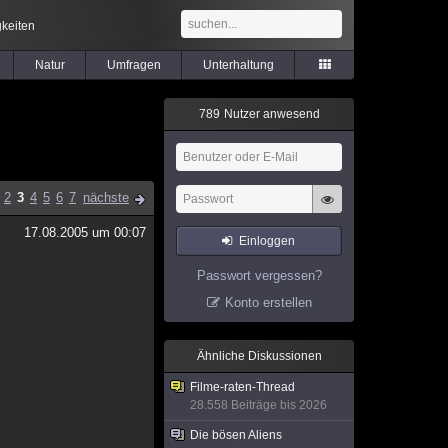
keiten
Natur
Umfragen
Unterhaltung
7
8
9
Nutzer anwesend
2
3
4
5
6
7
nächste
17.08.2005 um 00:07
Einloggen
Passwort vergessen?
Konto erstellen
Ähnliche Diskussionen
Filme-raten-Thread
28.558 Beiträge bis 2026
Die bösen Aliens