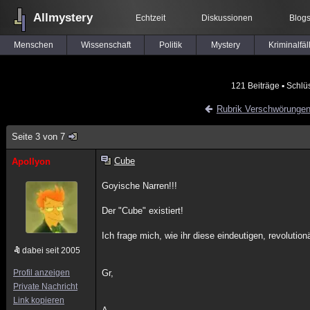
Allmystery
Echtzeit
Diskussionen
Blog
Menschen
Wissenschaft
Politik
Mystery
Kriminalfäl
121 Beiträge
▪ Schlü
Rubrik Verschwörunge
Seite 3 von 7
Cube
Apollyon
Goyische Narren!!!
Der "Cube" existiert!
Ich frage mich, wie ihr diese eindeutigen, revoluti
dabei seit 2005
Profil anzeigen
Gr,
Private Nachricht
Link kopieren