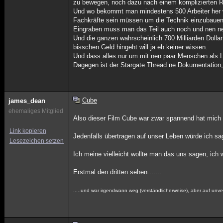
zu bewegen, noch dazu nach einem komplizierten 
Und wo bekommt man mindestens 500 Arbeiter her w
Fachkräfte sein müssen um die Technik einzubauen
Eingraben muss man das Teil auch noch und nen ne
Und die ganzen wahrscheinlich 700 Milliarden Dol
bisschen Geld hingeht will ja eh keiner wissen.
Und dass alles nur um mit nen paar Menschen als La
Dagegen ist der Stargate Thread ne Dokumentation,
Cube
james_dean
ehemaliges Mitglied
Also dieser Film Cube war zwar spannend hat mich ab
Link kopieren
Jedenfalls übertragen auf unser Leben würde ich sa
Lesezeichen setzen
Ich meine vielleicht wollte man das uns sagen, ich 
Erstmal den dritten sehen.......
.....und war irgendwann weg (verständlicherweise), aber auf unver