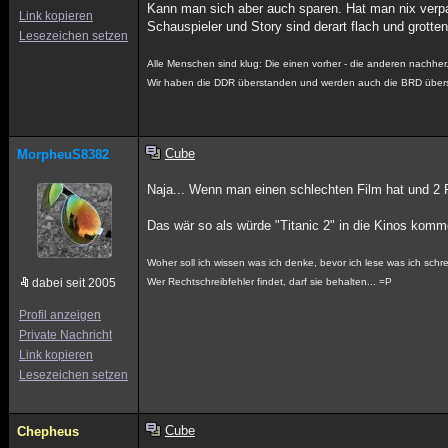
Kann man sich aber auch sparen. Hat man nix verp
Link kopieren
Schauspieler und Story sind derart flach und grotten
Lesezeichen setzen
Alle Menschen sind klug: Die einen vorher - die anderen nachher
Wir haben die DDR überstanden und werden auch die BRD über
Cube
MorpheuS8382
Naja... Wenn man einen schlechten Film hat und 2
Das wär so als würde "Titanic 2" in die Kinos komm
Woher soll ich wissen was ich denke, bevor ich lese was ich sch
dabei seit 2005
Wer Rechtschreibfehler findet, darf sie behalten... =P
Profil anzeigen
Private Nachricht
Link kopieren
Lesezeichen setzen
Cube
Chepheus