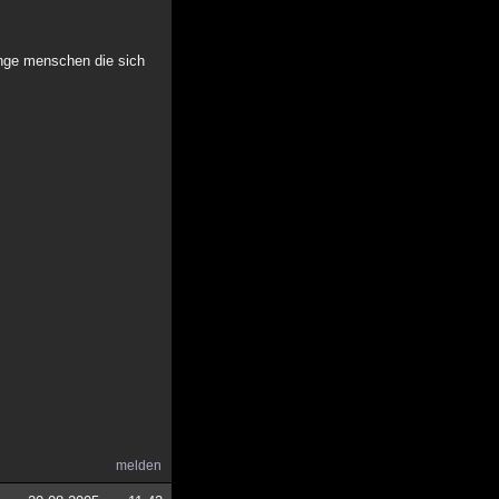
menge menschen die sich
melden