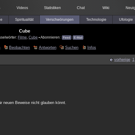
s
Videos
Statistiken
Chat
Wiki
Neuig
le
Spiritualität
Verschwörungen
Technologie
Ufologie
Cube
sselwörter:
Filme
,
Cube
▪ Abonnieren:
Feed
E-Mail
n
Beobachten
Antworten
Suchen
Infos
vorherige
1
onär neuen Beweise nicht glauben könnt.