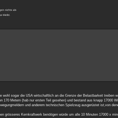
gen nichts als
s bleibt.
e wohl sogar die USA wirtschaftlich an die Grenze der Belastbarkeit treiben 
von 170 Metern (hab nur ersten Teil gesehen) und bestand aus knapp 17000 Wü
wegungmeldern und anderem technischen Spielzeug ausgerüstet ist,von dene
nen grösseres Kernkraftwerk benötigen würde um alle 10 Minuten 17000 x mi