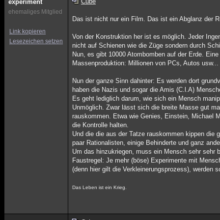
Cube
experiment
ehemaliges Mitglied
Das ist nicht nur ein Film. Das ist ein Abglanz der 
Link kopieren
Von der Konstruktion her ist es möglich. Jeder Ing
Lesezeichen setzen
nicht auf Schienen wie die Züge sondern durch Schi
Nun, es gibt 10000 Atombomben auf der Erde. Eine s
Massenproduktion: Millionen von PCs, Autos usw...
Nun der ganze Sinn dahinter: Es werden dort grund
haben die Nazis und sogar die Amis (C.l.A) Mensch
Es geht lediglich darum, wie sich ein Mensch manip
Unmöglich. Zwar lässt sich die breite Masse gut ma
rauskommen. Etwa wie Genies, Einstein, Michael Moo
die Kontrolle halten.
Und die die aus der Tatze rauskommen kippen die ga
paar Rationalisten, einige Behinderte und ganz ande
Um das hinzukriegen, muss ein Mensch sehr sehr be
Faustregel: Je mehr (böse) Experimente mit Mensch
(denn hier gilt die Verkleinerungsprozess), werden
Das Leben ist ein Krieg.