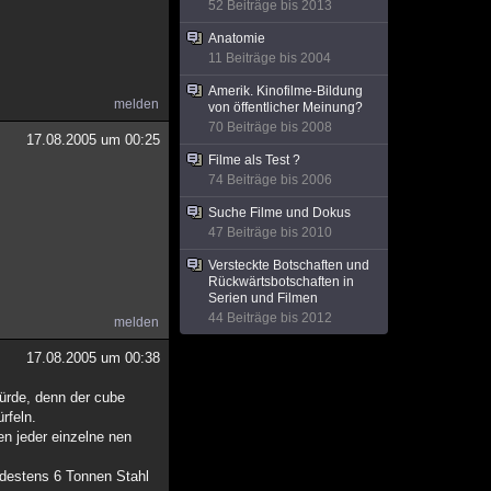
52 Beiträge bis 2013
Anatomie
11 Beiträge bis 2004
Amerik. Kinofilme-Bildung
melden
von öffentlicher Meinung?
70 Beiträge bis 2008
17.08.2005 um 00:25
Filme als Test ?
74 Beiträge bis 2006
Suche Filme und Dokus
47 Beiträge bis 2010
Versteckte Botschaften und
Rückwärtsbotschaften in
Serien und Filmen
44 Beiträge bis 2012
melden
17.08.2005 um 00:38
würde, denn der cube
rfeln.
n jeder einzelne nen
ndestens 6 Tonnen Stahl