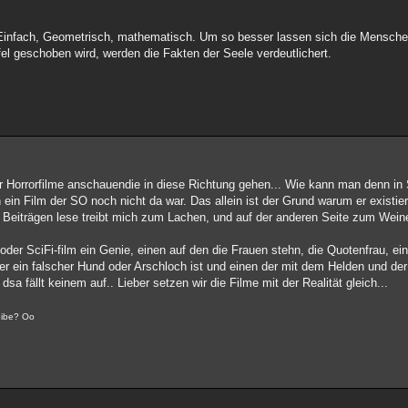
, Einfach, Geometrisch, mathematisch. Um so besser lassen sich die Mensche
l geschoben wird, werden die Fakten der Seele verdeutlichert.
oder Horrorfilme anschauendie in diese Richtung gehen... Wie kann man denn i
ein Film der SO noch nicht da war. Das allein ist der Grund warum er existier
en Beiträgen lese treibt mich zum Lachen, und auf der anderen Seite zum Wein
er SciFi-film ein Genie, einen auf den die Frauen stehn, die Quotenfrau, ein
il er ein falscher Hund oder Arschloch ist und einen der mit dem Helden und der
dsa fällt keinem auf.. Lieber setzen wir die Filme mit der Realität gleich...
reibe? Oo