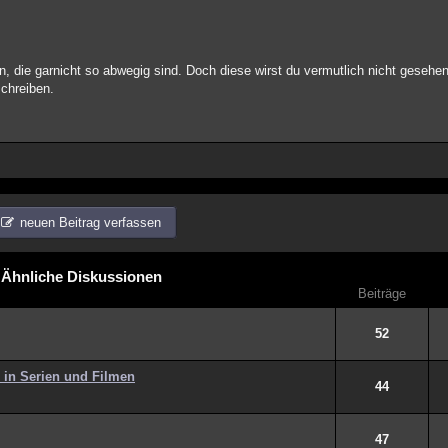
 die garnicht so abwegig sind. Doch diese wirst du vermutlich nicht gesehe
schreiben.
neuen Beitrag verfassen
Ähnliche Diskussionen
Beiträge
52
 in Serien und Filmen
44
47