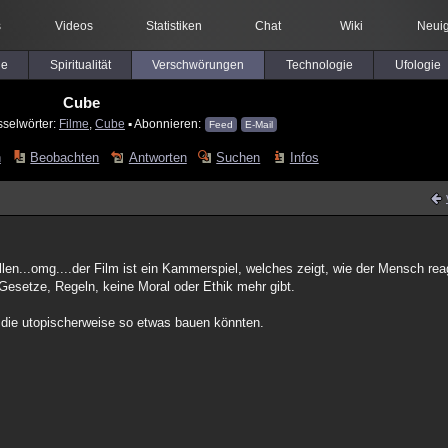
s
Videos
Statistiken
Chat
Wiki
Neuig
le
Spiritualität
Verschwörungen
Technologie
Ufologie
Cube
sselwörter:
Filme
,
Cube
▪ Abonnieren:
Feed
E-Mail
n
Beobachten
Antworten
Suchen
Infos
len...omg....der Film ist ein Kammerspiel, welches zeigt, wie der Mensch rea
Gesetze, Regeln, keine Moral oder Ethik mehr gibt.
n die utopischerweise so etwas bauen könnten.