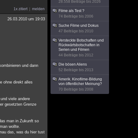
28.558 Beiträge bis 2026
1x zitiert
melden
Filme als Test ?
74 Beiträge bis 2006
26.03.2010 um 19:03
Suche Filme und Dokus
47 Beiträge bis 2010
Versteckte Botschaften und
Rückwärtsbotschaften in
Serien und Filmen
44 Beiträge bis 2012
Die bösen Aliens
 kombinieren und dann
52 Beiträge bis 2013
Amerik. Kinofilme-Bildung
 ohne direkt alles
von öffentlicher Meinung?
.
70 Beiträge bis 2008
 und viele andere
der gesetzten Grenze
 das man in Zukunft so
man wollte.
enau das, was du hier tust