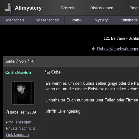
Allmystery
Echtzeit
Diskussionen
Blog
Menschen
Wissenschaft
Politik
Mystery
Kriminalfäl
121 Beiträge
▪ Schlü
Rubrik Verschwörunge
Seite 7 von 7
Cube
CurtisNewton
als wenn es um den Cubus selber ginge oder die Fal
wenn es um die eigene Existenz geht und es keine 
Unterhaltet Euch nur weiter über Fallen oder Firme
pfffffff...kleingeistig
dabei seit 2009
Profil anzeigen
Private Nachricht
Link kopieren