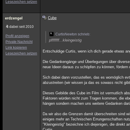
Lesezeichen setzen
Cube
erdzengel
dabei seit 2010
CurtisNewton schrieb:
Profil anzeigen
pfffffff...kleingeistig
Private Nachricht
Link kopieren
Entschuldige Curtis, wenn ich dich gerade etwas ang
Lesezeichen setzen
Die Gedankengänge und Überlegungen über diverse T
neue Ideen daraus zu schöpfen zu können, fördern da
Sich dabei dann vorzustellen, das es womöglich ev
abzustreiten (wir wissen ja das es sowass nicht gibt
Dieses Gebilde des Cube im Film ist vermutlich absol
Faktoren würden nicht zum Tragen kommen, die eben
hängen sondern machen uns weitere Gedanken darüb
Da wir also die Grenzen damit überschreiten sind wir
einiges mehr an Technischen Errungenschaften nutz
"Kleingeistig" bezeichne ich diejenigen, die direkt 
Curtis.