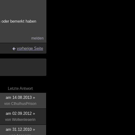
n oder bemerkt haben
melden
vorherige Seite
Letzte Antwort
am 14.08.2013 »
von
CthulhusPrison
am 02.09.2012 »
von
Wolkenleserin
am 31.12.2010 »