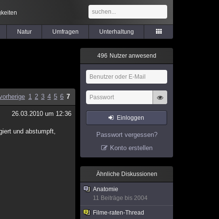
keiten
Natur
Umfragen
Unterhaltung
4
9
6
Nutzer anwesend
vorherige
1
2
3
4
5
6
7
26.03.2010 um 12:36
Einloggen
giert und abstumpft,
Passwort vergessen?
Konto erstellen
Ähnliche Diskussionen
Anatomie
11 Beiträge bis 2004
Filme-raten-Thread