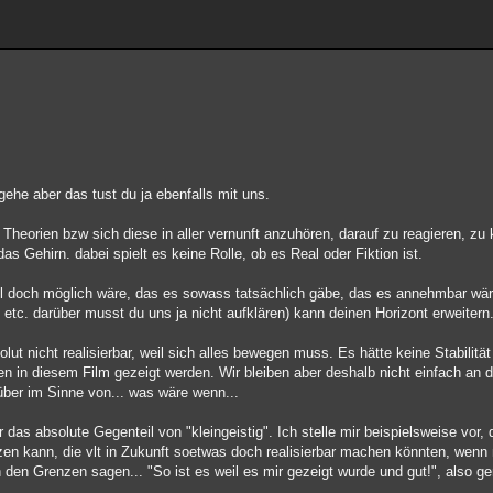
ehe aber das tust du ja ebenfalls mit uns.
heorien bzw sich diese in aller vernunft anzuhören, darauf zu reagieren, zu
s Gehirn. dabei spielt es keine Rolle, ob es Real oder Fiktion ist.
tl doch möglich wäre, das es sowass tatsächlich gäbe, das es annehmbar wäre
 etc. darüber musst du uns ja nicht aufklären) kann deinen Horizont erweitern
ut nicht realisierbar, weil sich alles bewegen muss. Es hätte keine Stabilität
 in diesem Film gezeigt werden. Wir bleiben aber deshalb nicht einfach an 
er im Sinne von... was wäre wenn...
 das absolute Gegenteil von "kleingeistig". Ich stelle mir beispielsweise vor,
en kann, die vlt in Zukunft soetwas doch realisierbar machen könnten, wenn 
an den Grenzen sagen... "So ist es weil es mir gezeigt wurde und gut!", also g