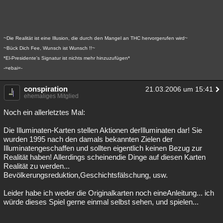
Besucht
Teilgenommen
Alle
Neue
Geschlossen
Lesenswert
Schlüsselwörter
~Die Realität ist eine Illusion, die durch den Mangel an THC hervorgerufen wird~
~Bück Dich Fee, Wunsch ist Wunsch !!~
*El-Presidente's Signatur ist nichts mehr hinzuzufügen*
-=ebai=-
conspiration
21.03.2006 um 15:41
ehemaliges Mitglied
Noch ein allerletztes Mal:
Die Illuminaten-Karten stellen Aktionen derIlluminaten dar! Sie
wurden 1995 nach den damals bekannten Zielen der
Illuminatengeschaffen und sollten eigentlich keinen Bezug zur
Realität haben! Allerdings scheinendie Dinge auf diesen Karten
Realität zu werden...
Bevölkerungsreduktion,Geschichtsfälschung, usw.
Leider habe ich weder die Originalkarten noch eineAnleitung... ich
würde dieses Spiel gerne einmal selbst sehen, und spielen...