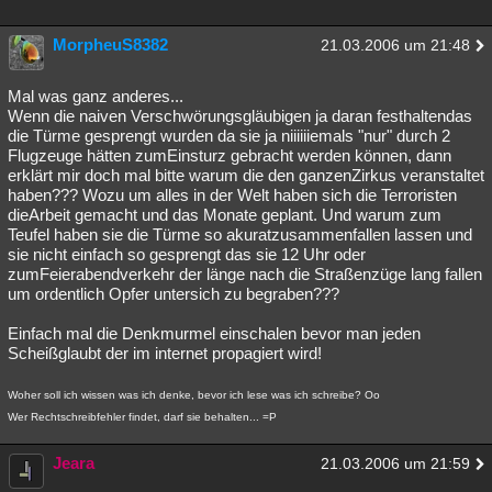
MorpheuS8382
21.03.2006 um 21:48
Mal was ganz anderes...
Wenn die naiven Verschwörungsgläubigen ja daran festhaltendas
die Türme gesprengt wurden da sie ja niiiiiiemals "nur" durch 2
Flugzeuge hätten zumEinsturz gebracht werden können, dann
erklärt mir doch mal bitte warum die den ganzenZirkus veranstaltet
haben??? Wozu um alles in der Welt haben sich die Terroristen
dieArbeit gemacht und das Monate geplant. Und warum zum
Teufel haben sie die Türme so akuratzusammenfallen lassen und
sie nicht einfach so gesprengt das sie 12 Uhr oder
zumFeierabendverkehr der länge nach die Straßenzüge lang fallen
um ordentlich Opfer untersich zu begraben???
Einfach mal die Denkmurmel einschalen bevor man jeden
Scheißglaubt der im internet propagiert wird!
Woher soll ich wissen was ich denke, bevor ich lese was ich schreibe? Oo
Wer Rechtschreibfehler findet, darf sie behalten... =P
Jeara
21.03.2006 um 21:59