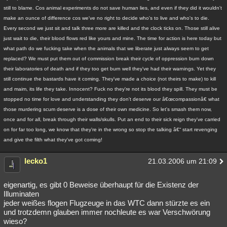
still to blame. Cos animal experiments do not save human lies, and even if they did it wouldn't
make an ounce of difference cos we've no right to decide who's to live and who's to die.
Every second we just sit and talk three more are killed and the clock ticks on. Those still alive
just wait to die, their blood flows red like yours and mine. The time for action is here today but
what path do we fucking take when the animals that we liberate just always seem to get
replaced? We must put them out of commission break their cycle of oppression burn down
their laboratories of death and if they too get burn well they've had their warnings. Yet they
still continue the bastards have it coming. They've made a choice (not theirs to make) to kill
and maim, its life they take. Innocent? Fuck no they're not its blood they spill. They must be
stopped no time for love and understanding they don't deserve our â€œcompassionâ€ what
those murdering scum deserve is a dose of their own medicine. So let's smash them now,
once and for all, break through their walls/skulls. Put an end to their sick reign they've carried
on for far too long, we know that they're in the wrong so stop the talking â€“ start revenging
and give the filth what they've got coming!
lecko1
21.03.2006 um 21:09
eigenartig, es gibt 0 Beweise überhaupt für die Existenz der
Illuminaten
jeder weißes flogen Flugzeuge in das WTC dann stürzte es ein
und trotzdemn glauben immer nochleute es war Verschwörung
wieso?