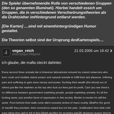
Die Spieler übernehmendie Rolle von verschiedenen Gruppen
(den so genannten Illuminati). Hierbei handelt essich um
Gruppen, die in verschiedenen Verschwörungstheorien als
die Drahtzieher imHintergrund entlarvt werden.
[Die Karten] ....sind mit einemhintergründigen Humor
gestaltet.
Die Theorien selbst sind der Ursprung desKartenspiels....
vegan_reich
21.03.2006 um 18:42
ehemaliges Mitglied
ich glaube, die mafia steckt dahinter.
Every second three animals die in American laboratories tortured by crazed vivisectors who
burn crush and mutilate starve poison and assault animals to fulfill their sick pleasure. Inflicting
pain and suffering to gain more money and power. Sucking their wealth (the blood) out of
others just like the madmen at the top who fuck our lives just for profit. Cant you see there's
no difference between government exploiting people, people exploiting animals, it's all the
fucking same, just another facet of oppression in this society. Murder is murder it's still the
same. From behind their walls come silent screams victims of mans cruelty. â€œFor the good
of manâ€ they proclaim, their conscience eased but not the pain. Justification from dark cold
eyes (what they well is full of lies) â€œA sacrifice for societies gainâ€ whatever reason they're