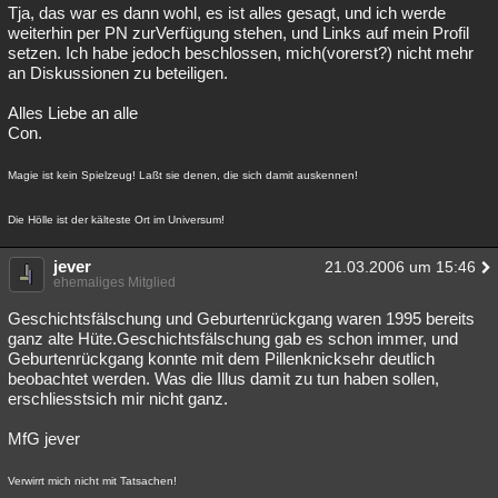
Tja, das war es dann wohl, es ist alles gesagt, und ich werde
weiterhin per PN zurVerfügung stehen, und Links auf mein Profil
setzen. Ich habe jedoch beschlossen, mich(vorerst?) nicht mehr
an Diskussionen zu beteiligen.
Alles Liebe an alle
Con.
Magie ist kein Spielzeug! Laßt sie denen, die sich damit auskennen!
Die Hölle ist der kälteste Ort im Universum!
jever
21.03.2006 um 15:46
ehemaliges Mitglied
Geschichtsfälschung und Geburtenrückgang waren 1995 bereits
ganz alte Hüte.Geschichtsfälschung gab es schon immer, und
Geburtenrückgang konnte mit dem Pillenknicksehr deutlich
beobachtet werden. Was die Illus damit zu tun haben sollen,
erschliesstsich mir nicht ganz.
MfG jever
Verwirrt mich nicht mit Tatsachen!