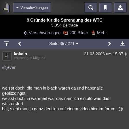
Verschwörungen
Bereiche
9 Gründe für die Sprengung des WTC
5.354 Beiträge
Echtzeit
Diskussionen
Blogs
Videos
Statistiken
Verschwörungen
200 Bilder
Mehr
Chat
Wiki
Neuigkeiten
3
Seite
35
/ 271
meine Rubriken
kokain
21.03.2006 um 15:37
Menschen
Wissenschaft
Politik
Mystery
Kriminalfälle
ehemaliges Mitglied
Spiritualität
Verschwörungen
Technologie
Ufologie
@jever
Natur
Umfragen
Unterhaltung
weitere Rubriken
weisst doch, die man in black waren da und habenalle
geblitzdingst.
Philosophie
Träume
Orte
Esoterik
Literatur
weisst doch, in wahrheit war das nämlich ein ufo was das
wtczerstört
Astronomie
Helpdesk
Gruppen
Gaming
Filme
hat, sieht man ja ganz deutlich auf einem video hier im forum.
Musik
Clash
Verbesserungen
Allmystery
English
Übersichten