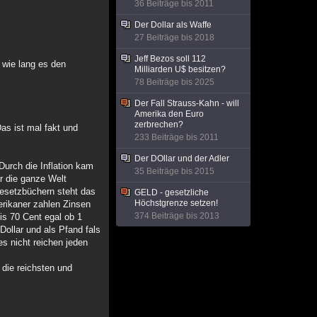
36 Beiträge bis 2011
Der Dollar als Waffe
27 Beiträge bis 2018
Jeff Bezos soll 112
 wie lang es den
Milliarden U$ besitzen?
78 Beiträge bis 2025
Der Fall Strauss-Kahn - will
Amerika den Euro
zerbrechen?
as ist mal fakt und
233 Beiträge bis 2011
Der DOllar und der Adler
 Durch die Inflation kam
35 Beiträge bis 2015
er die ganze Welt
Gesetzbüchern steht das
GELD - gesetzliche
Höchstgrenze setzen!
erikaner zahlen Zinsen
374 Beiträge bis 2013
is 70 Cent egal ob 1
Dollar und als Pfand fals
s nicht reichen jeden
die reichsten und