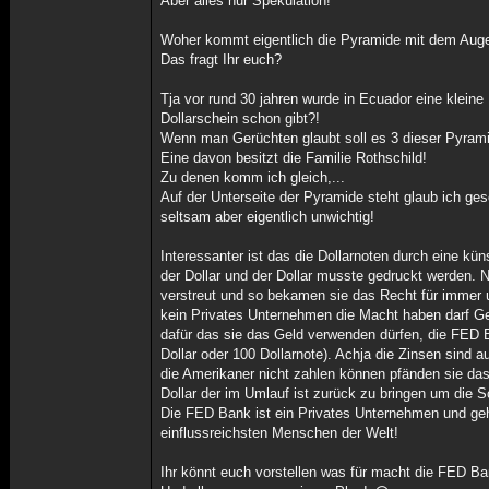
Aber alles nur Spekulation!
Woher kommt eigentlich die Pyramide mit dem Aug
Das fragt Ihr euch?
Tja vor rund 30 jahren wurde in Ecuador eine klein
Dollarschein schon gibt?!
Wenn man Gerüchten glaubt soll es 3 dieser Pyram
Eine davon besitzt die Familie Rothschild!
Zu denen komm ich gleich,...
Auf der Unterseite der Pyramide steht glaub ich g
seltsam aber eigentlich unwichtig!
Interessanter ist das die Dollarnoten durch eine kün
der Dollar und der Dollar musste gedruckt werden. 
verstreut und so bekamen sie das Recht für immer 
kein Privates Unternehmen die Macht haben darf Ge
dafür das sie das Geld verwenden dürfen, die FED B
Dollar oder 100 Dollarnote). Achja die Zinsen sind 
die Amerikaner nicht zahlen können pfänden sie das
Dollar der im Umlauf ist zurück zu bringen um die S
Die FED Bank ist ein Privates Unternehmen und geh
einflussreichsten Menschen der Welt!
Ihr könnt euch vorstellen was für macht die FED Ba