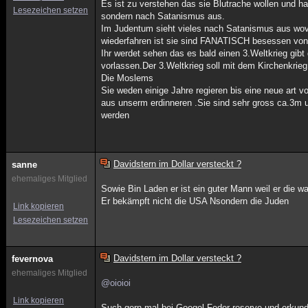
Es ist zu verstehen das sie Blutrache wollen und ha
Lesezeichen setzen
sondern nach Satanismus aus.
Im Judentum sieht vieles nach Satanismus aus wovon
wiederfahren ist sie sind FANATISCH besessen von
Ihr werdet sehen das es bald einen 3.Weltkrieg gib
vorlassen.Der 3.Weltkrieg soll mit dem Kirchenkrieg
Die Moslems
Sie weden einige Jahre regieren bis eine neue art
aus unserm erdinneren .Sie sind sehr gross ca.3m un
werden
Davidstern im Dollar versteckt ?
sanne
ehemaliges Mitglied
Sowie Bin Laden er ist ein guter Mann weil er die 
Er bekämpft nicht die USA Nsondern die Juden
Link kopieren
Lesezeichen setzen
Davidstern im Dollar versteckt ?
fevernova
ehemaliges Mitglied
@oioioi
Link kopieren
Such gern mal bei Googel Feder reserve und erkund