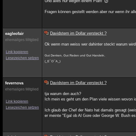
Und alles nur wegen einem Plan!
Fragen können gestellt werden aber nur wenn ihr all
Davidstern im Dollar versteckt ?
eagleofair
ehemaliges Mitglied
Ok wenn man weiss wer dahinter steckt warum wird
Link kopieren
Gut Denken, Gut Reden und Gut Handeln.
Lesezeichen setzen
(_E¯O¯A_)
Davidstern im Dollar versteckt ?
fevernova
ehemaliges Mitglied
tja warum den auch?
Ich mein es geht um den Plan viele wissen wovon ic
Link kopieren
Lesezeichen setzen
Ich glaub der Chef der Nato hat damals gesagt (wei
er meinte "Egal ob Al Gore oder George W. Bush e