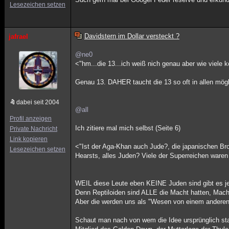
Lesezeichen setzen
Davidstern im Dollar versteckt ?
jafrael
@ne0
<"hm...die 13...ich weiß nich genau aber wie viele 
Genau 13. DAHER taucht die 13 so oft in allen mö
dabei seit 2004
@all
Profil anzeigen
Ich zitiere mal mich selbst (Seite 6)
Private Nachricht
Link kopieren
<"Ist der Aga-Khan auch Jude?, die japanischen Br
Lesezeichen setzen
Hearsts, alles Juden? Viele der Superreichen waren
WEIL diese Leute eben KEINE Juden sind gibt es jet
Denn Reptiloiden sind ALLE die Macht hatten, Mach
Aber die werden uns als "Wesen von einem anderen 
Schaut man nach von wem die Idee ursprünglich st