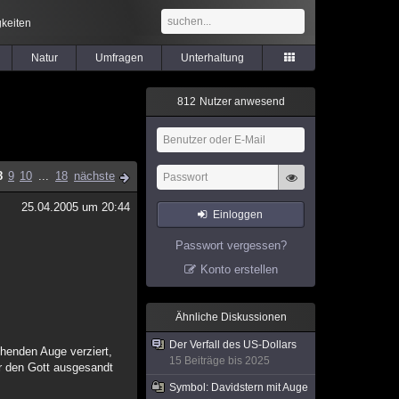
keiten
Natur
Umfragen
Unterhaltung
8
1
2
Nutzer anwesend
8
9
10
...
18
nächste
25.04.2005 um 20:44
Einloggen
Passwort vergessen?
Konto erstellen
Ähnliche Diskussionen
Der Verfall des US-Dollars
ehenden Auge verziert,
15 Beiträge bis 2025
er den Gott ausgesandt
Symbol: Davidstern mit Auge