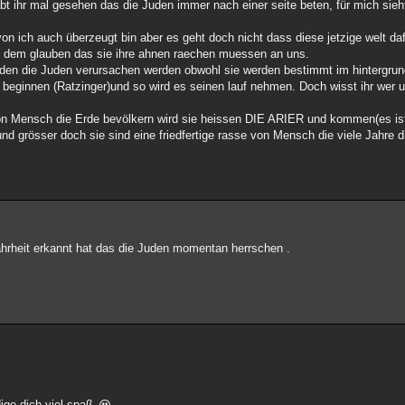
bt ihr mal gesehen das die Juden immer nach einer seite beten, für mich sieh
 ich auch überzeugt bin aber es geht doch nicht dass diese jetzige welt da
 dem glauben das sie ihre ahnen raechen muessen an uns.
t den die Juden verursachen werden obwohl sie werden bestimmt im hintergrun
 beginnen (Ratzinger)und so wird es seinen lauf nehmen. Doch wisst ihr wer un
 von Mensch die Erde bevölkern wird sie heissen DIE ARIER und kommen(es ist
d grösser doch sie sind eine friedfertige rasse von Mensch die viele Jahre d
wahrheit erkannt hat das die Juden momentan herrschen .
ige dich viel spaß