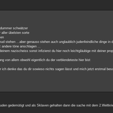
er dummer schwätzer
 aller übelsten sorte
len
ud stehen ...aber genauso stehen auch unglaublich judenfeindliche dinge in d
z andere töne anschlagen ...
t deinem nazischeiss sonst infizierst du hier noch leichtgläubige mit deiner pro
nung von allem obwohl eigentlich du der verblendeteste hier bist
r ich denke das du dir sowieso nichts sagen lässt und mich jetzt erstmal bes
Juden gedemütigt und als Sklaven gehalten dann die sache mit dem 2.Weltkri