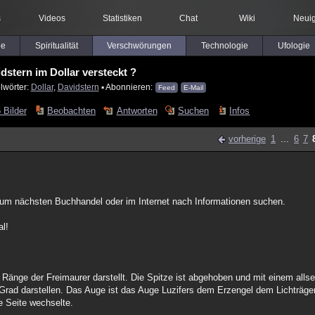
s
Videos
Statistiken
Chat
Wiki
Neuig
le
Spiritualität
Verschwörungen
Technologie
Ufologie
dstern im Dollar versteckt ?
lwörter:
Dollar
,
Davidstern
▪ Abonnieren:
Feed
E-Mail
 Bilder
Beobachten
Antworten
Suchen
Infos
vorherige
1
...
6
7
 zum nächsten Buchhandel oder im Internet nach Informationen suchen.
al!
 Ränge der Freimaurer darstellt. Die Spitze ist abgehoben und mit einem alls
t" Grad darstellen. Das Auge ist das Auge Luzifers dem Erzengel dem Lichträg
e Seite wechselte.