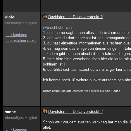
Davidstern im Dollar versteckt ?
oioioi
ehemaliges Mitglied
@arschfickmann
1. dein name sagt schon alles ...du bist ein unreif
Link kopieren
2. das was du dort schreibst ist nazi propaganda der
Lesezeichen setzen
3. du hast einseitige informationen aus rechten quel
4. es mag sein das einige von diesen dingen im talm
...zudem gibt es auch abschnitte im talmud die gan
5. bitte bitte bitte verschone doch hier die leute mi
schlimm ist !
6. du fühlst dich als hättest du als einziger hier ah
ich könnte noch 10 weitere punkte aufschreiben abe
Nichts bringt uns auf unserem Weg weiter als eine Pause
Davidstern im Dollar versteckt ?
sanne
ehemaliges Mitglied
Schon weit vor dem zweiten weltkrieg hat man die 
alle).
Link kopieren