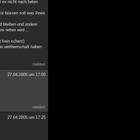
t es nicht nach beten
für büssen soll was ihnen
d bleiben und andere
s retten wird ...
 kein scherz)
ie weltherrschaft haben
melden
27.04.2005 um 17:05
melden
27.04.2005 um 17:25