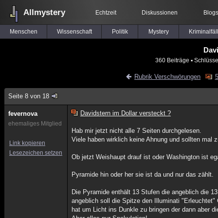
Allmystery
Echtzeit
Diskussionen
Blog
Menschen
Wissenschaft
Politik
Mystery
Kriminalfäl
Davi
360 Beiträge
▪ Schlüsse
Rubrik Verschwörungen
5
Seite 8 von 18
Davidstern im Dollar versteckt ?
fevernova
ehemaliges Mitglied
Hab mir jetzt nicht alle 7 Seiten durchgelesen.
Viele haben wirklich keine Ahnung und sollten mal
Link kopieren
Lesezeichen setzen
Ob jetzt Weishaupt drauf ist oder Washington ist eg
Pyramide hin oder her sie ist da und nur das zählt.
Die Pyramide enthält 13 Stufen die angeblich die 13
angeblich soll die Spitze den Illuminati "Erleuchte
hat um Licht ins Dunkle zu bringen der dann aber di