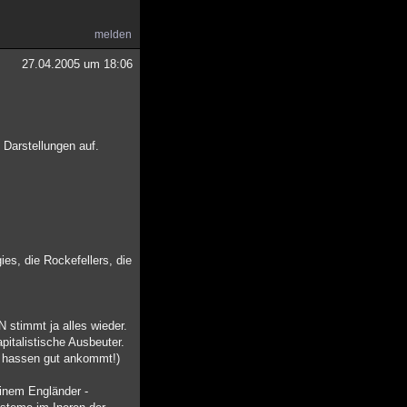
melden
27.04.2005 um 18:06
Darstellungen auf.
es, die Rockefellers, die
 stimmt ja alles wieder.
italistische Ausbeuter.
n hassen gut ankommt!)
inem Engländer -