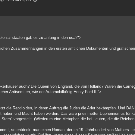
kolonial staaten gab es zu anfang in den usa?">
glichen Zusammenhängen in den ersten amtlichen Dokumenten und grafischen 
okerhäuser auch? Die Queen von England, die von Holland? Waren die Carnegi
 eher Antisemiten, wie der Automobilkönig Henry Ford II.">
zt die Reptiloiden, in deren Auftrag die Juden die Arier bekämpfen. Und DANN
t haben und Macht haben werden. Das wäre ja ein netter Euphemismus für kap
Stern" vorgestellt. (Wiederum eine Metapher, die bei Leuten, die die Reiche
ammt, so entdeckt man einen Roman, der im 19. Jahrhundert von Mathers - e