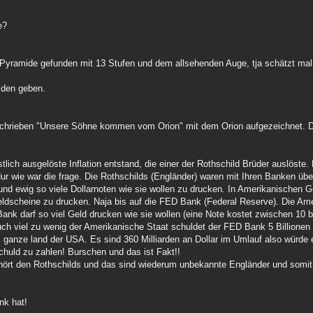
e?
e Pyramide gefunden mit 13 Stufen und dem allsehenden Auge, tja schätzt mal
iden geben.
eschrieben "Unsere Söhne kommen vom Orion" mit dem Orion aufgezeichnet. D
stlich ausgelöste Inflation entstand, die einer der Rothschild Brüder auslöste.
Nur wie war die frage. Die Rothschilds (Engländer) waren mit Ihren Banken üb
und ewig so viele Dollarnoten wie sie wollen zu drucken. In Amerikanischen 
ldscheine zu drucken. Naja bis auf die FED Bank (Federal Reserve). Die Am
ank darf so viel Geld drucken wie sie wollen (eine Note kostet zwischen 10 b
auch viel zu wenig der Amerikanische Staat schuldet der FED Bank 5 Billionen 
 ganze land der USA. Es sind 360 Milliarden an Dollar im Umlauf also würde e
chuld zu zahlen! Burschen und das ist Fakt!!
ört den Rothschilds und das sind wiederum unbekannte Engländer und somit 
nk hat!