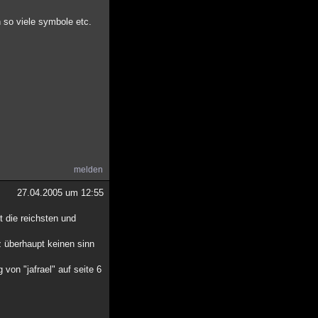
 so viele symbole etc.
melden
27.04.2005 um 12:55
 die reichsten und
 überhaupt keinen sinn
 von "jafrael" auf seite 6