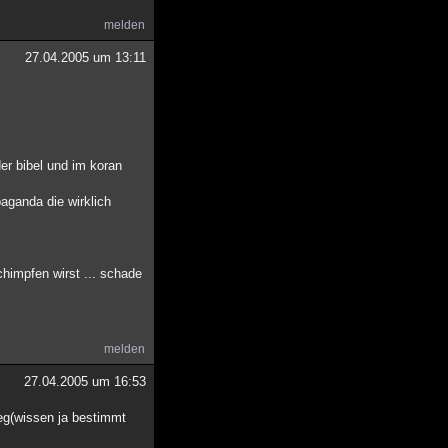
melden
27.04.2005 um 13:11
er bibel und im koran
paganda die wirklich
chimpfen wirst ... schade
melden
27.04.2005 um 16:53
eg(wissen ja bestimmt