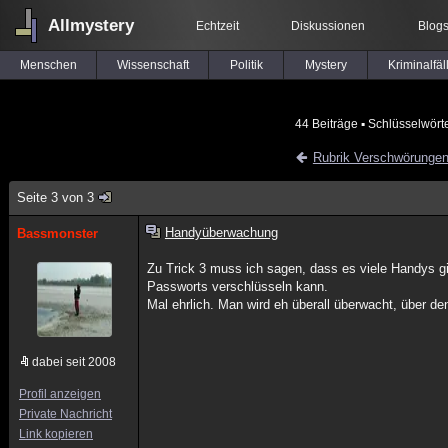
Allmystery
Echtzeit
Diskussionen
Blog
Menschen
Wissenschaft
Politik
Mystery
Kriminalfäl
44 Beiträge
▪ Schlüsselwört
Rubrik Verschwörunge
Seite 3 von 3
Handyüberwachung
Bassmonster
Zu Trick 3 muss ich sagen, dass es viele Handys g
Passworts verschlüsseln kann.
Mal ehrlich. Man wird eh überall überwacht, über 
dabei seit 2008
Profil anzeigen
Private Nachricht
Link kopieren