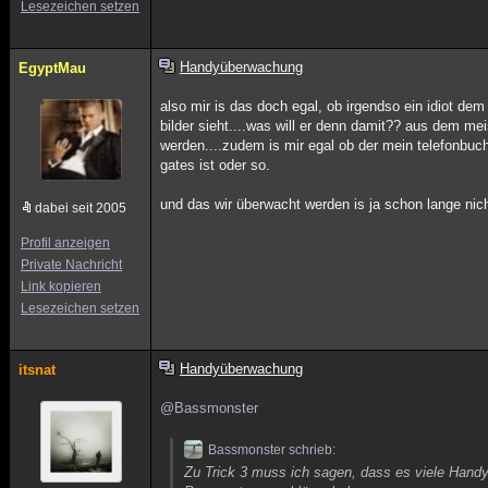
Lesezeichen setzen
Handyüberwachung
EgyptMau
also mir is das doch egal, ob irgendso ein idiot 
bilder sieht....was will er denn damit?? aus dem m
werden....zudem is mir egal ob der mein telefonbuch 
gates ist oder so.
und das wir überwacht werden is ja schon lange nic
dabei seit 2005
Profil anzeigen
Private Nachricht
Link kopieren
Lesezeichen setzen
Handyüberwachung
itsnat
@Bassmonster
Bassmonster schrieb:
Zu Trick 3 muss ich sagen, dass es viele Hand