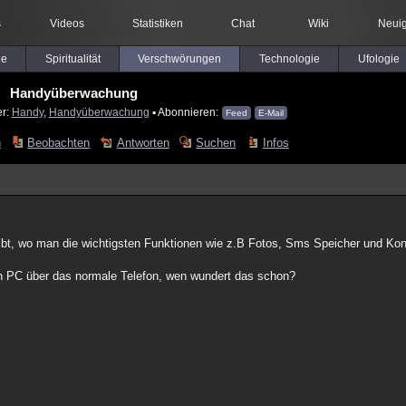
s
Videos
Statistiken
Chat
Wiki
Neuig
le
Spiritualität
Verschwörungen
Technologie
Ufologie
Handyüberwachung
er:
Handy
,
Handyüberwachung
▪ Abonnieren:
Feed
E-Mail
n
Beobachten
Antworten
Suchen
Infos
ibt, wo man die wichtigsten Funktionen wie z.B Fotos, Sms Speicher und Ko
den PC über das normale Telefon, wen wundert das schon?