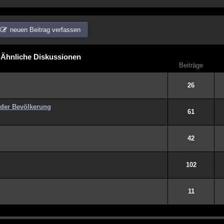
neuen Beitrag verfassen
Ähnliche Diskussionen
Beiträge
26
 der Bevölkerung
61
42
102
11