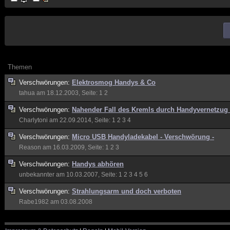
Themen
Verschwörungen:
Elektrosmog Handys & Co
tahua
am 18.12.2003, Seite:
1
2
Verschwörungen:
Nahender Fall des Kremls durch Handyvernetzug
Charlytoni
am 22.09.2014, Seite:
1
2
3
4
Verschwörungen:
Micro USB Handyladekabel - Verschwörung -
Reason
am 16.03.2009, Seite:
1
2
3
Verschwörungen:
Handys abhören
unbekannter
am 10.03.2007, Seite:
1
2
3
4
5
6
Verschwörungen:
Strahlungsarm und doch verboten
Rabe1982
am 03.08.2008