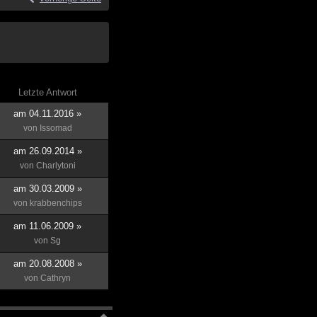
Letzte Antwort
am 04.11.2016 »
von
Issomad
am 26.09.2014 »
von
Charlytoni
am 30.03.2009 »
von
krabbenchips
am 11.06.2009 »
von
Sg
am 20.08.2008 »
von
Cathryn