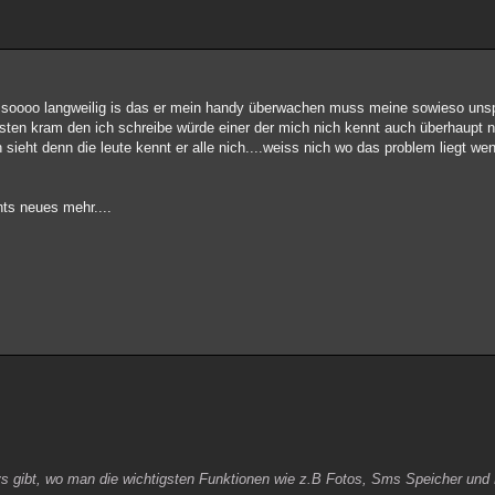
dem soooo langweilig is das er mein handy überwachen muss meine sowieso un
eisten kram den ich schreibe würde einer der mich nich kennt auch überhaupt 
sieht denn die leute kennt er alle nich....weiss nich wo das problem liegt we
hts neues mehr....
ys gibt, wo man die wichtigsten Funktionen wie z.B Fotos, Sms Speicher und