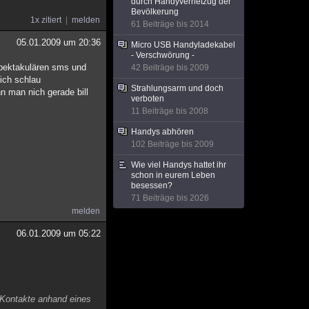
durch Handyvernetzug der
Bevölkerung
1x zitiert
melden
61 Beiträge bis 2014
05.01.2009 um 20:36
Micro USB Handyladekabel
- Verschwörung -
spektakulären sms und
42 Beiträge bis 2009
nich schlau
Strahlungsarm und doch
nn man nich gerade bill
verboten
11 Beiträge bis 2008
Handys abhören
102 Beiträge bis 2009
Wie viel Handys hattet ihr
schon in eurem Leben
besessen?
71 Beiträge bis 2026
melden
06.01.2009 um 05:22
 Kontakte anhand eines