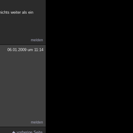
ichts weiter als ein
melden
06.01.2009 um 11:14
melden
vorherige Seite