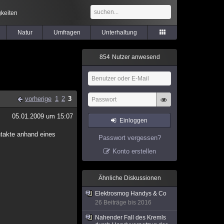
keiten
Natur
Umfragen
Unterhaltung
8
5
4
Nutzer anwesend
vorherige
1
2
3
05.01.2009 um 15:07
Einloggen
ntakte anhand eines
Passwort vergessen?
Konto erstellen
Ähnliche Diskussionen
Elektrosmog Handys & Co
26 Beiträge bis 2016
Nahender Fall des Kremls