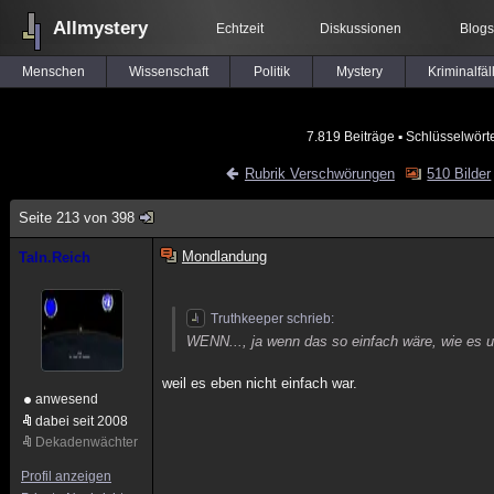
Allmystery
Echtzeit
Diskussionen
Blogs
Menschen
Wissenschaft
Politik
Mystery
Kriminalfäl
7.819 Beiträge
▪ Schlüsselwört
Rubrik Verschwörungen
510 Bilder
Seite 213 von 398
Mondlandung
Taln.Reich
Truthkeeper schrieb:
WENN..., ja wenn das so einfach wäre, wie es un
weil es eben nicht einfach war.
anwesend
dabei seit 2008
Dekadenwächter
Profil anzeigen