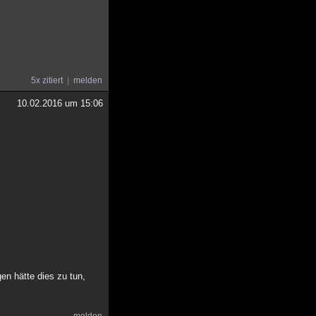
5x zitiert
melden
10.02.2016 um 15:06
en hätte dies zu tun,