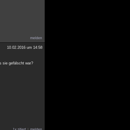
melden
10.02.2016 um 14:58
 sie gefälscht war?
1x zitiert
melden