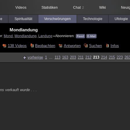
Videos
Statistiken
Chat
Wiki
Neuig
2
le
Spiritualität
Verschwörungen
Technologie
Ufologie
Mondlandung
er:
Mond
,
Mondlandung
,
Landung
▪ Abonnieren:
Feed
E-Mail
138 Videos
Beobachten
Antworten
Suchen
Infos
vorherige
1
...
113
163
203
211
212
213
214
215
223
26
s verkauft wurde . . .