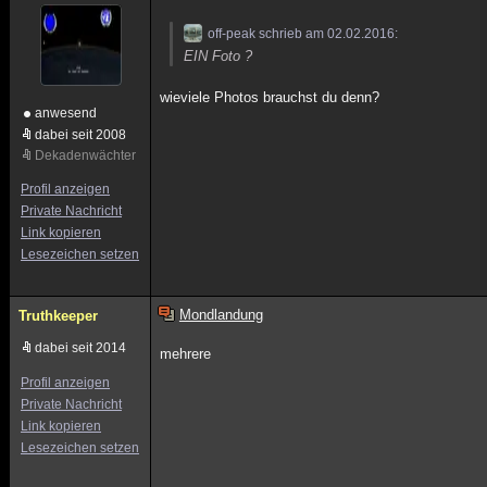
off-peak schrieb am 02.02.2016:
EIN Foto ?
wieviele Photos brauchst du denn?
anwesend
dabei seit 2008
Dekadenwächter
Profil anzeigen
Private Nachricht
Link kopieren
Lesezeichen setzen
Mondlandung
Truthkeeper
dabei seit 2014
mehrere
Profil anzeigen
Private Nachricht
Link kopieren
Lesezeichen setzen