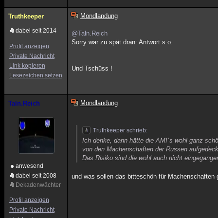
Mondlandung
Truthkeeper
dabei seit 2014
@Taln.Reich
Sorry war zu spät dran: Antwort s.o.
Profil anzeigen
Private Nachricht
Link kopieren
Und Tschüss !
Lesezeichen setzen
Mondlandung
Taln.Reich
Truthkeeper schrieb:
Ich denke, dann hätte die AMI`s wohl ganz sch
von den Machenschaften der Russen aufgedeckt
Das Risiko sind die wohl auch nicht eingegangen
anwesend
dabei seit 2008
und was sollen das bitteschön für Machenschaften
Dekadenwächter
Profil anzeigen
Private Nachricht