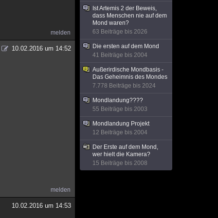
Ist Artemis 2 der Beweis,
dass Menschen nie auf dem
Mond waren?
63 Beiträge bis 2026
melden
Die ersten auf dem Mond
10.02.2016 um 14:52
41 Beiträge bis 2004
Außerirdische Mondbasis -
Das Geheimnis des Mondes
7.778 Beiträge bis 2024
Mondlandung????
55 Beiträge bis 2003
Mondlandung Projekt
12 Beiträge bis 2004
Der Erste auf dem Mond,
wer hielt die Kamera?
15 Beiträge bis 2008
melden
10.02.2016 um 14:53