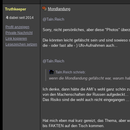
Mondlandung
Truthkeeper
dabei seit 2014
@Taln.Reich
Profil anzeigen
Sorry, nicht persönliches, aber diese "Photos" übe
Private Nachricht
Link kopieren
Die könnten leicht gefälscht sein und sind sowieso 
Lesezeichen setzen
die - oder fast alle - ) Ufo-Aufnahmen auch...
@Taln.Reich
Taln.Reich schrieb:
wenn die Mondlandung gefälscht war, warum hab
Ich denke, dann hätte die AMI`s wohl ganz schön 
von den Machenschaften der Russen aufgedeckt...
Das Risiko sind die wohl auch nicht eingegangen ...
Hat mich eben mal kurz gereizt, das Thema, aber wi
bis FAKTEN auf den Tisch kommen.