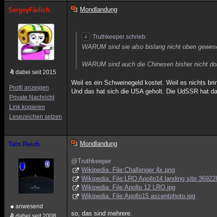
Mondlandung
SergeyFärlich
Truthkeeper schrieb:
WARUM sind sie also bislang nicht oben gewes
WARUM sind auch die Chinesen bisher nicht do
dabei seit 2015
Weil es ein Schweinegeld kostet. Weil es nichts bri
Profil anzeigen
Und das hat sich die USA geholt. Die UdSSR hat d
Private Nachricht
Link kopieren
Lesezeichen setzen
Mondlandung
Taln.Reich
@Truthkeeper
Wikipedia: File:Challenger 4x.png
Wikipedia: File:LRO Apollo14 landing site 3692
Wikipedia: File:Apollo 12 LRO.jpg
Wikipedia: File:Apollo15 ascentphoto.jpg
anwesend
so, das sind mehrere.
dabei seit 2008