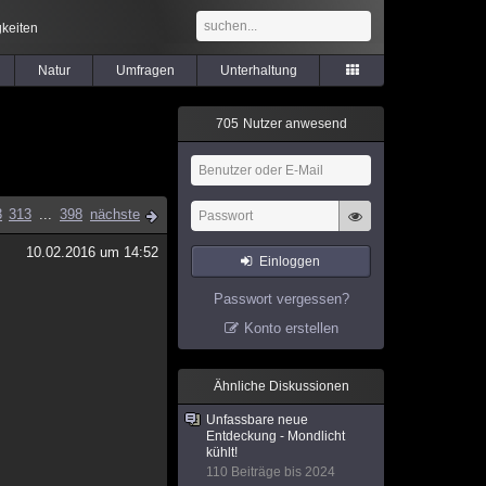
keiten
Natur
Umfragen
Unterhaltung
7
0
5
Nutzer anwesend
3
313
...
398
nächste
10.02.2016 um 14:52
Einloggen
Passwort vergessen?
Konto erstellen
Ähnliche Diskussionen
Unfassbare neue
Entdeckung - Mondlicht
kühlt!
110 Beiträge bis 2024