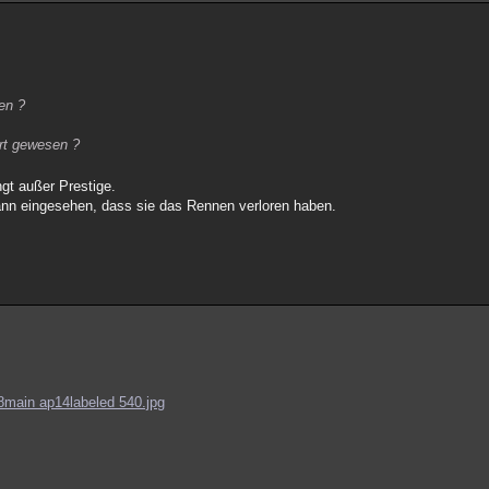
en ?
rt gewesen ?
ngt außer Prestige.
ann eingesehen, dass sie das Rennen verloren haben.
28main ap14labeled 540.jpg