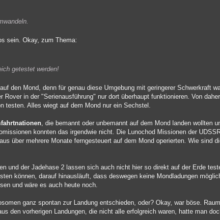
mwandeln.
los sein. Okay, zum Thema:
ich getestet werden!
auf den Mond, denn für genau diese Umgebung mit geringerer Schwerkraft war
r Rover in der "Serienausführung" nur dort überhaupt funktionieren. Von dah
on testen. Alles wiegt auf dem Mond nur ein Sechstel.
fahrtnationen
, die bemannt oder unbemannt auf dem Mond landen wollten u
llomissionen konnten das irgendwie nicht. Die Lunochod Missionen der UDSS
e aus über mehrere Monate ferngesteuert auf dem Mond operierten. Wie sind 
n und der Jadehase 2 lassen sich auch nicht hier so direkt auf der Erde test
sten können, darauf hinausläuft, dass deswegen keine Mondladungen mögli
wesen und wäre es auch heute noch.
omosomen ganz spontan zur Landung entschieden, oder? Okay, war böse. Raumf
aus den vorherigen Landungen, die nicht alle erfolgreich waren, hatte man do