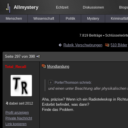
Allmystery
Echtzeit
Diskussionen
Blogs
Menschen
Wissenschaft
Politik
Mystery
Kriminalfäl
7.819 Beiträge
▪ Schlüsselwört
Rubrik Verschwörungen
510 Bilder
Seite 297 von 398
Mondlandung
Total_Recall
PorterThomson schrieb:
und einen unter Beachtung aller physikalischen
Aha, präzise? Wenn ich ein Radioteleskop in Richtu
dabei seit 2012
Erdorbit befindet, was dann?
Finde das Problem.
Profil anzeigen
Private Nachricht
Link kopieren