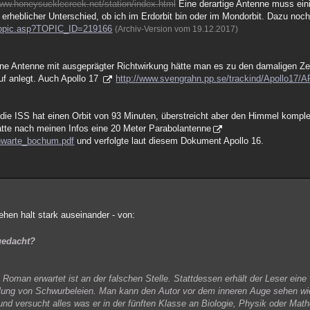
www.honeysucklecreek.net/station/index.html
Eine derartige Antenne muss ei
 erheblicher Unterschied, ob ich im Erdorbit bin oder im Mondorbit. Dazu noc
e/topic.asp?TOPIC_ID=219166
(Archiv-Version vom 19.12.2017)
 eine Antenne mit ausgeprägter Richtwirkung hätte man es zu den damaligen Ze
uf anlegt. Auch Apollo 17
http://www.svengrahn.pp.se/trackind/Apollo17
die ISS hat einen Orbit von 93 Minuten, überstreicht aber den Himmel kompl
tte nach meinen Infos eine 20 Meter Parabolantenne
rnwarte_bochum.pdf
und verfolgte laut diesem Dokument Apollo 16.
ehen halt stark auseinander - von:
 gedacht?
 Roman erwartet ist an der falschen Stelle. Stattdessen erhält der Leser eine
ung von Schwurbeleien. Man kann den Autor vor dem inneren Auge sehen wie
 und versucht alles was er in der fünften Klasse an Biologie, Physik oder Math