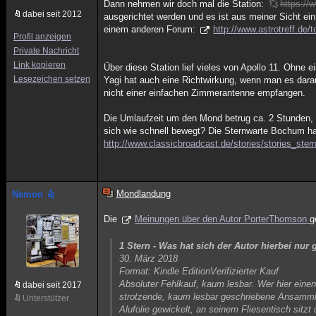
Dann nehmen wir doch mal die Station:
https://
dabei seit 2012
ausgerichtet werden und es ist aus meiner Sicht ein
einem anderen Forum:
http://www.astrotreff.d
Profil anzeigen
Private Nachricht
Link kopieren
Über diese Station lief vieles von Apollo 11. Ohne
Lesezeichen setzen
Yagi hat auch eine Richtwirkung, wenn man es dara
nicht einer einfachen Zimmerantenne empfangen.
Die Umlaufzeit um den Mond betrug ca. 2 Stunden, 
sich wie schnell bewegt? Die Sternwarte Bochum ha
http://www.classicbroadcast.de/stories/stories_ste
Mondlandung
Nemon
Die
Meinungen über den Autor PorterThomson
g
1 Stern - Was hat sich der Autor hierbei nur
30. März 2018
Format: Kindle EditionVerifizierter Kauf
Absoluter Fehlkauf, kaum lesbar. Wer hier einen
dabei seit 2017
strotzende, kaum lesbar geschriebene Ansamml
Unterstützer
Alufolie gewickelt, an seinem Fliesentisch sitzt