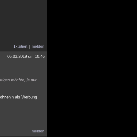
1x zitiert
melden
06.03.2019 um 10:46
stigen möchte, ja nur
t ohnehin als Werbung
melden