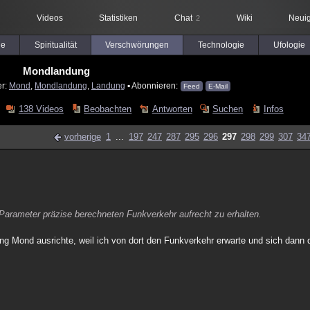
Videos
Statistiken
Chat
Wiki
Neuig
2
le
Spiritualität
Verschwörungen
Technologie
Ufologie
Mondlandung
er:
Mond
,
Mondlandung
,
Landung
▪ Abonnieren:
Feed
E-Mail
138 Videos
Beobachten
Antworten
Suchen
Infos
vorherige
1
...
197
247
287
295
296
297
298
299
307
34
 Parameter präzise berechneten Funkverkehr aufrecht zu erhalten.
ng Mond ausrichte, weil ich von dort den Funkverkehr erwarte und sich dann 