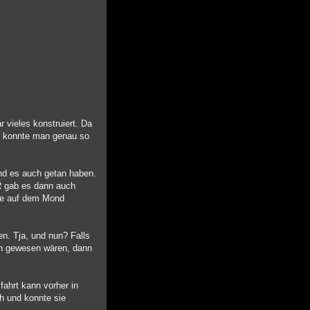
 vieles konstruiert. Da
er konnte man genau so
nd es auch getan haben.
R gab es dann auch
die auf dem Mond
en. Tja, und nun? Falls
ch gewesen wären, dann
ahrt kann vorher in
ch und konnte sie