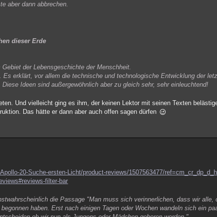
ste aber dann abbrechen.
chen dieser Erde
 Gebiet der Lebensgeschichte der Menschheit.
Es erklärt, vor allem die technische und technologische Entwicklung der let
. Diese Ideen sind außergewöhnlich aber zu gleich sehr, sehr einleuchtend!
reten. Und vielleicht ging es ihm, der keinen Lektor mit seinen Texten belästi
ruktion. Das hätte er dann aber auch offen sagen dürfen
Apollo-20-Suche-ersten-Licht/product-reviews/1507563477/ref=cm_cr_dp_d_h
views#reviews-filter-bar
twahrscheinlich die Passage "Man muss sich verinnerlichen, dass wir alle, 
n begonnen haben. Erst nach einigen Tagen oder Wochen wandeln sich ein p
ntscheiden ob wir nun als Jungens oder Mädchen geboren werden."