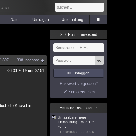
keiten
Natur
Umfragen
Unterhaltung
8
6
3
Nutzer anwesend
7
397
...
398
nächste
06.03.2019 um 07:51
Einloggen
Passwort vergessen?
Konto erstellen
doch die Kapsel im
Ähnliche Diskussionen
Unfassbare neue
Entdeckung - Mondlicht
kühlt!
110 Beiträge bis 2024