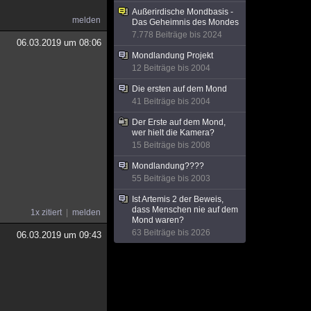
Außerirdische Mondbasis -
melden
Das Geheimnis des Mondes
7.778 Beiträge bis 2024
06.03.2019 um 08:06
Mondlandung Projekt
12 Beiträge bis 2004
Die ersten auf dem Mond
41 Beiträge bis 2004
Der Erste auf dem Mond,
wer hielt die Kamera?
15 Beiträge bis 2008
Mondlandung????
55 Beiträge bis 2003
Ist Artemis 2 der Beweis,
dass Menschen nie auf dem
1x zitiert
melden
Mond waren?
63 Beiträge bis 2026
06.03.2019 um 09:43