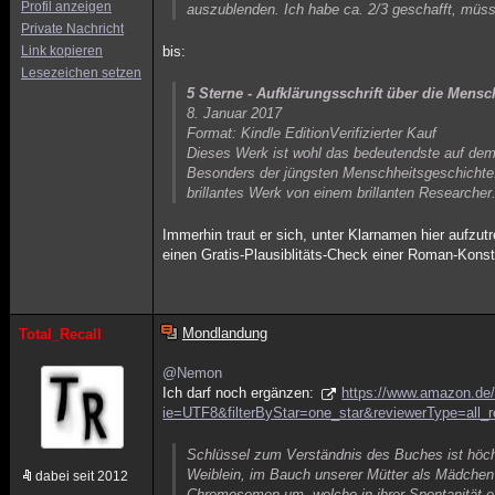
Profil anzeigen
auszublenden. Ich habe ca. 2/3 geschafft, müs
Private Nachricht
Link kopieren
bis:
Lesezeichen setzen
5 Sterne - Aufklärungsschrift über die Mens
8. Januar 2017
Format: Kindle EditionVerifizierter Kauf
Dieses Werk ist wohl das bedeutendste auf dem
Besonders der jüngsten Menschheitsgeschichte. 
brillantes Werk von einem brillanten Researcher
Immerhin traut er sich, unter Klarnamen hier aufzut
einen Gratis-Plausiblitäts-Check einer Roman-Konst
Mondlandung
Total_Recall
@Nemon
Ich darf noch ergänzen:
https://www.amazon.de/
ie=UTF8&filterByStar=one_star&reviewerType=all_re
Schlüssel zum Verständnis des Buches ist höchs
Weiblein, im Bauch unserer Mütter als Mädche
dabei seit 2012
Chromosomen um, welche in ihrer Spontanität e