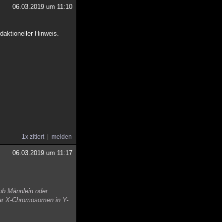
06.03.2019 um 11:10
daktioneller Hinweis.
1x zitiert
melden
06.03.2019 um 11:17
ob Männlein oder
aar X-Chromosomen in Y-