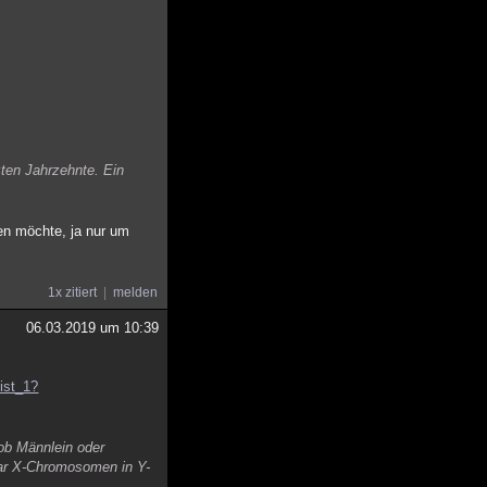
zten Jahrzehnte. Ein
gen möchte, ja nur um
1x zitiert
melden
06.03.2019 um 10:39
ist_1?
ob Männlein oder
aar X-Chromosomen in Y-