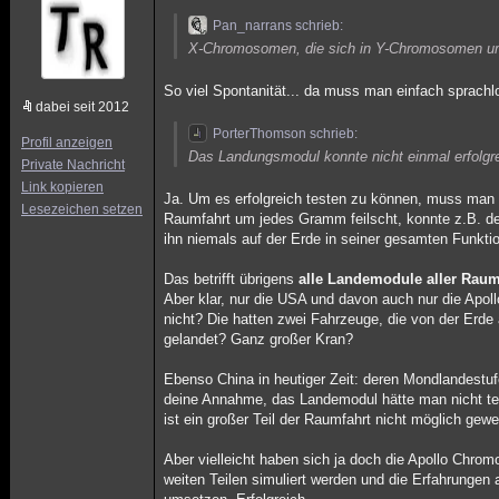
Pan_narrans schrieb:
X-Chromosomen, die sich in Y-Chromosomen u
So viel Spontanität... da muss man einfach sprach
dabei seit 2012
PorterThomson schrieb:
Profil anzeigen
Das Landungsmodul konnte nicht einmal erfolgre
Private Nachricht
Link kopieren
Ja. Um es erfolgreich testen zu können, muss man 
Lesezeichen setzen
Raumfahrt um jedes Gramm feilscht, konnte z.B. de
ihn niemals auf der Erde in seiner gesamten Funkti
Das betrifft übrigens
alle Landemodule aller Raum
Aber klar, nur die USA und davon auch nur die Apo
nicht? Die hatten zwei Fahrzeuge, die von der Erd
gelandet? Ganz großer Kran?
Ebenso China in heutiger Zeit: deren Mondlandestufe
deine Annahme, das Landemodul hätte man nicht te
ist ein großer Teil der Raumfahrt nicht möglich ge
Aber vielleicht haben sich ja doch die Apollo Chr
weiten Teilen simuliert werden und die Erfahrungen 