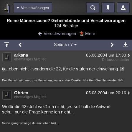
Verschwörungen
Bereiche
Reine Männersache? Geheimbünde und Verschwörungen
124 Beiträge
Echtzeit
Diskussionen
Blogs
Videos
Statistiken
Verschwörungen
Mehr
Chat
Wiki
Neuigkeiten
2
Seite
5
/ 7
meine Rubriken
arkana
05.08.2004 um 17:30
Menschen
Wissenschaft
Politik
Mystery
Kriminalfälle
ehemaliges Mitglied
Diskussionsleiter
Spiritualität
Verschwörungen
Technologie
Ufologie
tja, eben nicht - sondern die 22, für die stufen der einweihung
Natur
Umfragen
Unterhaltung
Der Mensch wird erst zum Menschen, wenn er das Dunkle nicht Herr über ihn werden läßt
weitere Rubriken
Obrien
05.08.2004 um 20:16
ehemaliges Mitglied
Philosophie
Träume
Orte
Esoterik
Literatur
Wofür die 42 steht weiß ich nicht,,,es soll halt die Antwort
Astronomie
Helpdesk
Gruppen
Gaming
Filme
sein....nur die Frage kenne ich nicht...
Musik
Clash
Verbesserungen
Allmystery
English
Sei vergnügt solange du am Leben bist...
Übersichten