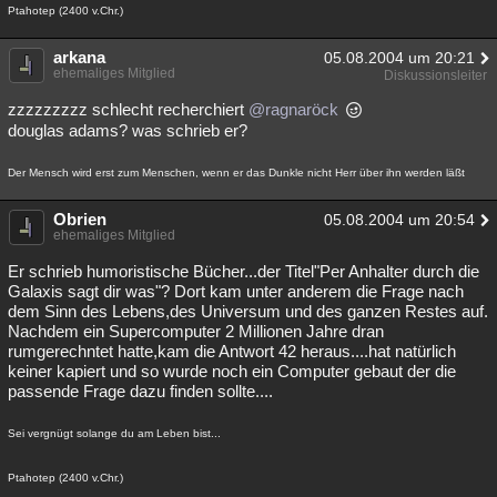
Ptahotep (2400 v.Chr.)
Besucht
Teilgenommen
Alle
Neue
Geschlossen
arkana
05.08.2004 um 20:21
Lesenswert
Schlüsselwörter
ehemaliges Mitglied
Diskussionsleiter
zzzzzzzzz schlecht recherchiert
@ragnaröck
douglas adams? was schrieb er?
Der Mensch wird erst zum Menschen, wenn er das Dunkle nicht Herr über ihn werden läßt
Obrien
05.08.2004 um 20:54
ehemaliges Mitglied
Er schrieb humoristische Bücher...der Titel"Per Anhalter durch die
Galaxis sagt dir was"? Dort kam unter anderem die Frage nach
dem Sinn des Lebens,des Universum und des ganzen Restes auf.
Nachdem ein Supercomputer 2 Millionen Jahre dran
rumgerechntet hatte,kam die Antwort 42 heraus....hat natürlich
keiner kapiert und so wurde noch ein Computer gebaut der die
passende Frage dazu finden sollte....
Sei vergnügt solange du am Leben bist...
Ptahotep (2400 v.Chr.)