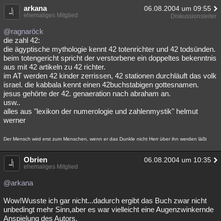
arkana
06.08.2004 um 09:55
ehemaliges Mitglied
Diskussionsleiter
@ragnaröck
die zahl 42:
die ägyptische mythologie kennt 42 totenrichter und 42 todsünden.
beim totengericht spricht der verstorbene ein doppeltes bekenntnis
aus mit 42 artikeln zu 42 richter.
im AT werden 42 kinder zerrissen, 42 stationen durchläuft das volk
israel. die kabbala kennt einen 42buchstabigen gottesnamen.
jesus gehörte der 42. genaeration nach abraham an.
usw..
alles aus "lexikon der numerologie und zahlenmystik" helmut
werner
Der Mensch wird erst zum Menschen, wenn er das Dunkle nicht Herr über ihn werden läßt
Obrien
06.08.2004 um 10:35
ehemaliges Mitglied
@arkana
Wow!Wusste ich gar nicht...dadurch ergibt das Buch zwar nicht
unbedingt mehr Sinn,aber es war vielleicht eine Augenzwinkernde
Anspielung des Autors.