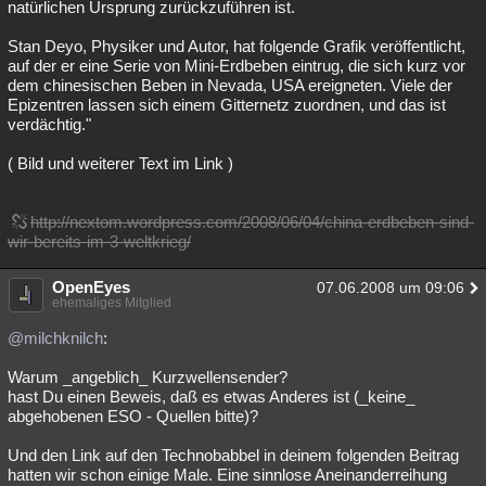
natürlichen Ursprung zurückzuführen ist.
Stan Deyo, Physiker und Autor, hat folgende Grafik veröffentlicht,
auf der er eine Serie von Mini-Erdbeben eintrug, die sich kurz vor
dem chinesischen Beben in Nevada, USA ereigneten. Viele der
Epizentren lassen sich einem Gitternetz zuordnen, und das ist
verdächtig."
( Bild und weiterer Text im Link )
http://nextom.wordpress.com/2008/06/04/china-erdbeben-sind-
wir-bereits-im-3-weltkrieg/
OpenEyes
07.06.2008 um 09:06
ehemaliges Mitglied
@milchknilch
:
Warum _angeblich_ Kurzwellensender?
hast Du einen Beweis, daß es etwas Anderes ist (_keine_
abgehobenen ESO - Quellen bitte)?
Und den Link auf den Technobabbel in deinem folgenden Beitrag
hatten wir schon einige Male. Eine sinnlose Aneinanderreihung