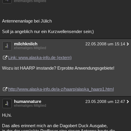
ehemaliges Mitglied
Antennenanlage bei Jülich
Soll ja angeblich nur ein Kurzwellensender sein;)
milchknilch
22.05.2008 um 15:14
ehemaliges Mitglied
Link: www.alaska-info.de (extern)
Wozu ist HAARP imstande? Erprobte Anwendungsgebiete!
http://www.alaska-info.de/a-z/haarp/alaska_haarp1.html
humannature
23.05.2008 um 12:47
ehemaliges Mitglied
Hi,hi.
Das alles erinnert mich an die Dagobert Duck Ausgabe,
in der der verrückte Proffesor eine riesen Antenne baute die