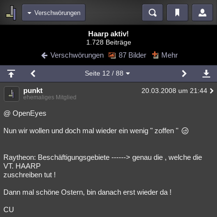
Verschwörungen
Bereiche
Haarp aktiv!
1.728 Beiträge
Echtzeit
Diskussionen
Blogs
Videos
Statistiken
Verschwörungen
87 Bilder
Mehr
Chat
Wiki
Neuigkeiten
2
Seite
12
/ 88
meine Rubriken
punkt
20.03.2008 um 21:44
Menschen
Wissenschaft
Politik
Mystery
Kriminalfälle
ehemaliges Mitglied
Spiritualität
Verschwörungen
Technologie
Ufologie
@ OpenEyes
Nun wir wollen und doch mal wieder ein wenig " zoffen "
Natur
Umfragen
Unterhaltung
weitere Rubriken
Raytheon: Beschäftigungsgebiete ------> genau die , welche die
Philosophie
Träume
Orte
Esoterik
Literatur
VT. HAARP
zuschreiben tut !
Astronomie
Helpdesk
Gruppen
Gaming
Filme
Dann mal schöne Ostern, bin danach erst wieder da !
Musik
Clash
Verbesserungen
Allmystery
English
CU
Übersichten