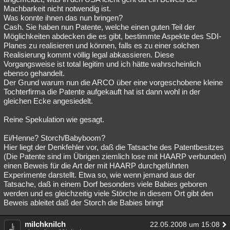
Machbarkeit nicht notwendig ist.
Was konnte ihnen das nun bringen?
Cash. Sie haben nun Patente, welche einen guten Teil der
Möglichkeiten abdecken die es gibt, bestimmte Aspekte des SDI-
Planes zu realisieren und können, falls es zu einer solchen
Realisierung kommt völlig legal abkassieren. Diese
Vorgangsweise ist total legitim und ich hätte wahrscheinlich
ebenso gehandelt.
Der Grund warum nun die ARCO über eine vorgeschobene kleine
Tochterfirma die Patente aufgekauft hat ist dann wohl in der
gleichen Ecke angesiedelt.
Reine Spekulation wie gesagt.
Ei/Henne? Storch/Babyboom?
Hier liegt der Denkfehler vor, daß die Tatsache des Patentbesitzes
(Die Patente sind im Übrigen ziemlich lose mit HAARP verbunden)
einen Beweis für die Art der mit HAARP durchgeführten
Experimente darstellt. Etwa so, wie wenn jemand aus der
Tatsache, daß in einem Dorf besonders viele Babies geboren
werden und es gleichzeitig viele Störche in diesem Ort gibt den
Beweis ableitet daß der Storch die Babies bringt
milchknilch
22.05.2008 um 15:08