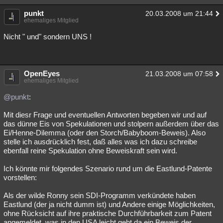
Besucht
Teilgenommen
Alle
Neue
Geschlossen
punkt
20.03.2008 um 21:44
ehemaliges Mitglied
Lesenswert
Schlüsselwörter
Nicht " und" sondern UNS !
OpenEyes
21.03.2008 um 07:58
ehemaliges Mitglied
@punkt
:
Mit diesr Frage und eventuellen Antworten begeben wir und auf
das dünne Eis von Spekulationen und stolpern außerdem über das
Ei/Henne-Dilemma (oder den Storch/Babyboom-Beweis). Also
stelle ich ausdrücklich fest, daß alles was ich dazu schreibe
ebenfall reine Spekulation ohne Beweiskraft sein wird.
Ich könnte mir folgendes Szenario rund um die Eastlund-Patente
vorstellen:
Als der wilde Ronny sein SDI-Programm verkündete haben
Eastlund (der ja nicht dumm ist) und Andere einige Möglichkeiten,
ohne Rücksicht auf ihre praktische Durchführbarkeit zum Patent
angemeldet, was in den USA leicht geht da ein Beweis der