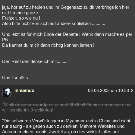
jaja, hör auf zu heulen und im Gegensatz zu dir verbringe ich hier
nicht meine ganze
Freizeit, so wie du !
Also bitte nicht von sich auf andere schließen ...........
Und letzt ist für mich Ende der Debatte ! Wenn dann mache es per
PN
Da kannst du mich dann richtig kennen lernen !
Den Rest den denke ich mir..........
Und Tschüss
Innuendo
06.06.2008 um 10:38
http://nextom.wordpress.com/2008/06/04/china-erdbeben-sind-
wir-bereits-im-3-weltkrieg/
"Die schweren Verwüstungen in Myanmar und in China sind nicht
nur traurig - sie geben auch zu denken. Mehrere Websites und
Autoren melden bereits Zweifel an, ob dies wirklich alles auf