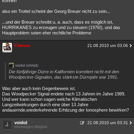
können
Besucht
Teilgenommen
Alle
Neue
Geschlossen
also ein Trottel scheint der Georg Breuer nicht zu sein...
Lesenswert
Schlüsselwörter
...und der Breuer schreibt u. a. auch, dass es möglich ist,
HURRIKANES zu erzeugen und zu steuern (1976!), und das
Hauptproblem seien eher rechtliche Probleme
Chesus
21.08.2010 um 03:06
voidol schrieb:
Die fünfjährige Dürre in Kalifornien korreliert nicht mit den
Woodpecker-Signalen, das stärkste Dürrejahr war 1991.
Was aber auch kein Gegenbeweis ist.
Das Woodpecker Signal endete nach 13 Jahren im Jahre 1989.
Und wer kann schon sagen welche Klimatischen
Langzeitwirkungen durch eine über 13 Jahre
andauernde,wiederkehrende Erhitzung der Ionosphere bewirken?
voidol
21.08.2010 um 03:31
ehemaliges Mitglied