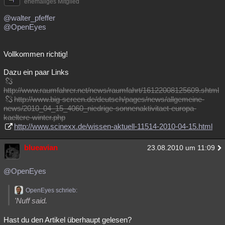
ehemaliges Mitglied
@walter_pfeffer
@OpenEyes
Vollkommen richtig!
Dazu ein paar Links
http://www.raumfahrer.net/news/raumfahrt/16122008125609.shtml
http://www.big-screen.de/deutsch/pages/news/allgemeine-
news/2010_04_15_4060_niedrige-sonnenaktivitaet-europa-
kaeltere-winter.php
http://www.scinexx.de/wissen-aktuell-11514-2010-04-15.html
blueavian
23.08.2010 um 11:09
@OpenEyes
OpenEyes schrieb:
'Nuff said.
Hast du den Artikel überhaupt gelesen?