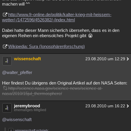
machen will ^^
http://www.fr-online.de/politik/kalter-krieg-mit-heissem-
wetter/-/1472596/4526382/-/index.html
Dabei hatte dieser Mann sicherlich übersehen, dass es in den
eigenen Reihen ein ebensolches Projekt gibt
Wikipedia: Sura (Ionosphärenforschung)
wissenschaft
23.08.2010 um 12:29
@walter_pfeffer
Hier findest Du übrigens den Original Artikel auf den NASA Seiten:
http://science.nasa.gov/science-news/science-at-
nasa/2010/15jul_thermosphere/
jeremybrood
23.08.2010 um 16:22
ehemaliges Mitglied
@wissenschaft
wissenschaft schrieb: