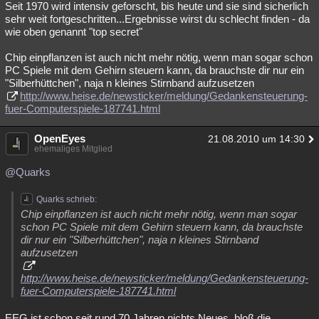
Seit 1970 wird intensiv geforscht, bis heute und sie sind sicherlich
sehr weit fortgeschritten...Ergebnisse wirst du schlecht finden - da
wie oben genannt "top secret"
Chip einpflanzen ist auch nicht mehr nötig, wenn man sogar schon
PC Spiele mit dem Gehirn steuern kann, da brauchste dir nur ein
"Silberhüttchen", naja n kleines Stirnband aufzusetzen
http://www.heise.de/newsticker/meldung/Gedankensteuerung-
fuer-Computerspiele-187741.html
OpenEyes
21.08.2010 um 14:30
ehemaliges Mitglied
@Quarks
Quarks schrieb:
Chip einpflanzen ist auch nicht mehr nötig, wenn man sogar
schon PC Spiele mit dem Gehirn steuern kann, da brauchste
dir nur ein "Silberhüttchen", naja n kleines Stirnband
aufzusetzen
http://www.heise.de/newsticker/meldung/Gedankensteuerung-
fuer-Computerspiele-187741.html
EEG ist schon seit rund 70 Jahren nichts Neues, bloß die