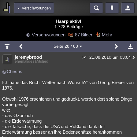
Verschwörungen
Bereiche
Haarp aktiv!
1.728 Beiträge
Echtzeit
Diskussionen
Blogs
Videos
Statistiken
Verschwörungen
87 Bilder
Mehr
Chat
Wiki
Neuigkeiten
2
Seite
28
/ 88
meine Rubriken
jeremybrood
21.08.2010 um 03:04
Menschen
Wissenschaft
Politik
Mystery
Kriminalfälle
ehemaliges Mitglied
Spiritualität
Verschwörungen
Technologie
Ufologie
@Chesus
Ich habe das Buch "Wetter nach Wunsch?" von Georg Breuer von
Natur
Umfragen
Unterhaltung
1976.
weitere Rubriken
Obwohl 1976 erschienen und gedruckt, werden dort solche Dinge
Philosophie
Träume
Orte
Esoterik
Literatur
vorhergesagt
wie:
Astronomie
Helpdesk
Gruppen
Gaming
Filme
- das Ozonloch
- die Erderwärmung
Musik
Clash
Verbesserungen
Allmystery
English
- die Tatsache, dass die USA und Rußland dank der
Erderwärmung besser an ihre Bodenschätze herankommen
Übersichten