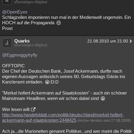
ehemaliges Mitglied
@OpenEyes
Schlagzeilen imponieren nun mal in der Medienwelt ungemein. Ein
HOCH auf die Propaganda
Prost
Quarks
21.08.2010 um 21:00
ehemaliges Mitglied
@Eggmeggytryfly
OFFTOPIC
Der Chef der Deutschen Bank, Josef Ackermann, durfte nach
eigenen Aussagen anlässlich seines 60. Geburtstags Gäste ins
Kanzleramt einladen.
:D:D
"Merkel hofiert Ackermann auf Staatskosten" - auch ein schöner
Mainstream Headliner, wenn wir schon dabei sind
Wer lesen will:
http://www.handelsblatt.com/politik/deutschland/merkel-hofiert-
ackermann-auf-staatskosten;2448425
(Archiv-Version vom 27.08.2009)
Ach ja...die Marionetten genannt Politiker...und wer meint die Politik