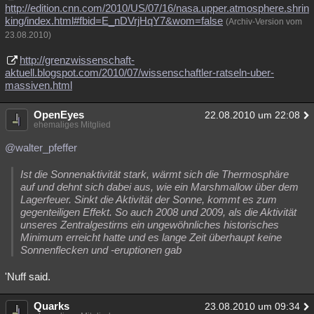
http://edition.cnn.com/2010/US/07/16/nasa.upper.atmosphere.shrin
king/index.html#fbid=E_nDVrjHqY7&wom=false
(Archiv-Version vom
23.08.2010)
http://grenzwissenschaft-
aktuell.blogspot.com/2010/07/wissenschaftler-ratseln-uber-
massiven.html
OpenEyes
22.08.2010 um 22:08
ehemaliges Mitglied
@walter_pfeffer
Ist die Sonnenaktivität stark, wärmt sich die Thermosphäre
auf und dehnt sich dabei aus, wie ein Marshmallow über dem
Lagerfeuer. Sinkt die Aktivität der Sonne, kommt es zum
gegenteiligen Effekt. So auch 2008 und 2009, als die Aktivität
unseres Zentralgestirns ein ungewöhnliches historisches
Minimum erreicht hatte und es lange Zeit überhaupt keine
Sonnenflecken und -eruptionen gab
'Nuff said.
Quarks
23.08.2010 um 09:34