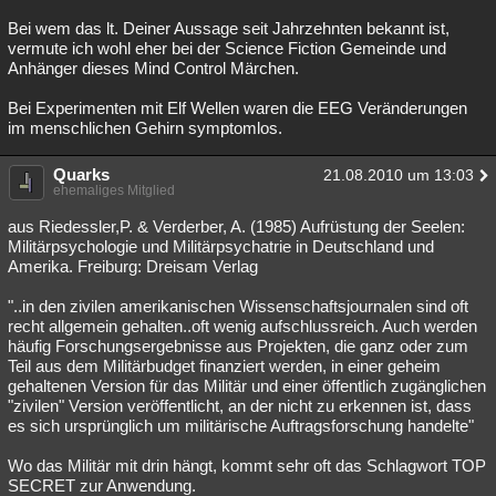
Bei wem das lt. Deiner Aussage seit Jahrzehnten bekannt ist,
vermute ich wohl eher bei der Science Fiction Gemeinde und
Anhänger dieses Mind Control Märchen.
Bei Experimenten mit Elf Wellen waren die EEG Veränderungen
im menschlichen Gehirn symptomlos.
Quarks
21.08.2010 um 13:03
ehemaliges Mitglied
aus Riedessler,P. & Verderber, A. (1985) Aufrüstung der Seelen:
Militärpsychologie und Militärpsychatrie in Deutschland und
Amerika. Freiburg: Dreisam Verlag
"..in den zivilen amerikanischen Wissenschaftsjournalen sind oft
recht allgemein gehalten..oft wenig aufschlussreich. Auch werden
häufig Forschungsergebnisse aus Projekten, die ganz oder zum
Teil aus dem Militärbudget finanziert werden, in einer geheim
gehaltenen Version für das Militär und einer öffentlich zugänglichen
"zivilen" Version veröffentlicht, an der nicht zu erkennen ist, dass
es sich ursprünglich um militärische Auftragsforschung handelte"
Wo das Militär mit drin hängt, kommt sehr oft das Schlagwort TOP
SECRET zur Anwendung.