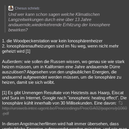
Chesus schrieb:
Und wer kann schon sagen welche Klimatischen
Langzeitwirkungen durch eine über 13 Jahre
andauernde,wiederkehrende Erhitzung der Ionosphere
bewirken?
1. die Woodpeckerstation war kein Ionosphärenheizer
2. Ionosphärenaufheizungen sind im Nu weg, wenn nicht mehr
geheizt wird [1]
Außerdem: wie sollen die Russen wissen, wo genau sie wie stark
heizen müssen, um in Kalifornien eine Jahre andauernde Dürre
auszulösen? Abgesehen von den unglaublichen Energien, die
andauernd aufgewendet werden müssen, um die Ionosphäre zu
heizen, damit sie sich wölbt.
[1] Es gibt Unmengen Resultate von Heiztests aus Haarp, Eiscat
und Sura im Internet. Google nach "ionospheric heating effect". Die
Ionosphäre kühlt innerhalb von 30 Millisekunden. Eine davon:
http://ursiweb.intec.ugent.be/Proceedings/ProcGA02/papers/p1060
.pdf
In diesen Angstmacherfilmen wird halt immer übersehen, dass
unglaubliche Energien aufgewendet werden müssten, und wie man