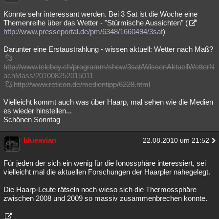
Könnte sehr interessant werden. Bei 3 Sat ist die Woche eine
Themenreihe über das Wetter - "Stürmische Aussichten" (
http://www.presseportal.de/pm/6348/1660494/3sat
)
Darunter eine Erstaustrahlung - wissen aktuell: Wetter nach Maß?
http://www.teleboy.ch/programm/show/3sat/WissenAktuellWetterN
achMass/201008252015011
http://www.reticon.de/medientipp/6228.html
Vielleicht kommt auch was über Haarp, mal sehen wie die Medien
es wieder hinstellen...
Schönen Sonntag
blueavian
22.08.2010 um 21:52
Für jeden der sich ein wenig für die Ionossphäre interessiert, sei
vielleicht mal die aktuellen Forschungen der Haarpler nahegelegt.
Die Haarp-Leute rätseln noch wieso sich die Thermossphäre
zwischen 2008 und 2009 so massiv zusammenbrechen konnte.