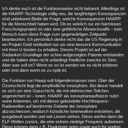
Ich denke euch ist die Funktionsweise nicht bekannt. Allerdings ist
die HAARP-Technologie völlig neu, die langfristigen Konsequenzen
sind unbekannt.Bleibt die Frage, welche Konsequenzen HAARP
für die Menschheit haben wird. Ob es wirklich nur ein harmloses
Forschungsprojekt ist oder eine gefährliche Allzweckwaffe – kein
Mensch kann diese Frage zum gegenwärtigen Zeitpunkt
beantworten. Ich persönlich denke nicht das die US Regierung in
ein Projekt Geld reinbuttert nur um eine bessere Kommunikation
mit ihren U-booten zu erhalten. Dieses Projekt ist auf der
Gedanken Grundlage der schon aufgezeigten Patente entstanden
und die haben eben nicht unbedingt friedliche zwecke im Sinn.
Aber was soll es? Wenn es so ist werden wir es nicht erfahren
oder erst dann wenn es zu spät ist.
Die Funktion von Haarp soll folgendermassen sein: Über der
Ozonschicht liegt die empfindliche Ionosphäre. Bei dieser handelt
es sich um eine Gasschicht, die mit elektrischen Teilchen
angereichert ist – Ionen. HAARP als Ionosphäreaufheizer nutzt
seine Antennen, um mit diesen gebündelte Hochfrequenz-
Radiowellen auf bestimmte Gebiete der Ionosphäre
abzuschiessen, wodurch künstliche Ionenwolken entstehen, die
ausgebeult werden und wie Linsen wirken. Diese werfen dann die
ELF-Wellen zurück, die eine extrem niedrige Frequenz aufweisen.
Diese können dann z.B. Flugkörper orten sowie auch für andere