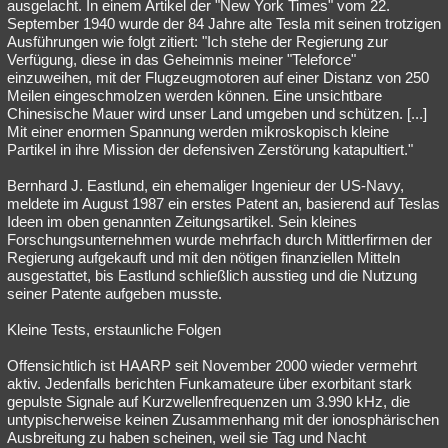
ausgelacht. In einem Artikel der "New York Times" vom 22.
September 1940 wurde der 84 Jahre alte Tesla mit seinen trotzigen
Ausführungen wie folgt zitiert: "Ich stehe der Regierung zur
Verfügung, diese in das Geheimnis meiner "Teleforce"
einzuweihen, mit der Flugzeugmotoren auf einer Distanz von 250
Meilen eingeschmolzen werden können. Eine unsichtbare
Chinesische Mauer wird unser Land umgeben und schützen. [...]
Mit einer enormen Spannung werden mikroskopisch kleine
Partikel in ihre Mission der defensiven Zerstörung katapultiert."
Bernhard J. Eastlund, ein ehemaliger Ingenieur der US-Navy,
meldete im August 1987 ein erstes Patent an, basierend auf Teslas
Ideen im oben genannten Zeitungsartikel. Sein kleines
Forschungsunternehmen wurde mehrfach durch Mittlerfirmen der
Regierung aufgekauft und mit den nötigen finanziellen Mitteln
ausgestattet, bis Eastlund schließlich ausstieg und die Nutzung
seiner Patente aufgeben musste.
Kleine Tests, erstaunliche Folgen
Offensichtlich ist HAARP seit November 2000 wieder vermehrt
aktiv. Jedenfalls berichten Funkamateure über exorbitant stark
gepulste Signale auf Kurzwellenfrequenzen um 3.990 kHz, die
untypischerweise keinen Zusammenhang mit der ionosphärischen
Ausbreitung zu haben scheinen, weil sie Tag und Nacht