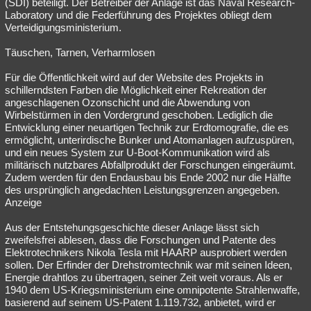
(SDI) beteiligt. Der Betreiber der Anlage ist das Naval Research-
Laboratory und die Federführung des Projektes obliegt dem
Verteidigungsministerium.
Täuschen, Tarnen, Verharmlosen
Für die Öffentlichkeit wird auf der Website des Projekts in
schillerndsten Farben die Möglichkeit einer Rekreation der
angeschlagenen Ozonschicht und die Abwendung von
Wirbelstürmen in den Vordergrund geschoben. Lediglich die
Entwicklung einer neuartigen Technik zur Erdtomografie, die es
ermöglicht, unterirdische Bunker und Atomanlagen aufzuspüren,
und ein neues System zur U-Boot-Kommunikation wird als
militärisch nutzbares Abfallprodukt der Forschungen eingeräumt.
Zudem werden für den Endausbau bis Ende 2002 nur die Hälfte
des ursprünglich angedachten Leistungsgrenzen angegeben.
Anzeige
Aus der Entstehungsgeschichte dieser Anlage lässt sich
zweifelsfrei ablesen, dass die Forschungen und Patente des
Elektrotechnikers Nikola Tesla mit HAARP ausprobiert werden
sollen. Der Erfinder der Drehstromtechnik war mit seinen Ideen,
Energie drahtlos zu übertragen, seiner Zeit weit voraus. Als er
1940 dem US-Kriegsministerium eine omnipotente Strahlenwaffe,
basierend auf seinem US-Patent 1.119.732, anbietet, wird er