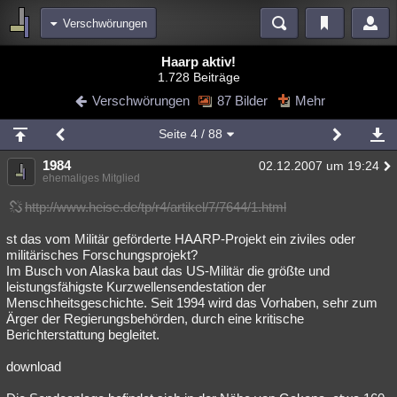
Verschwörungen
Bereiche
Haarp aktiv!
1.728 Beiträge
Echtzeit
Diskussionen
Blogs
Videos
Statistiken
Verschwörungen
87 Bilder
Mehr
Chat
Wiki
Neuigkeiten
Seite
4
/ 88
meine Rubriken
1984
02.12.2007 um 19:24
Menschen
Wissenschaft
Politik
Mystery
Kriminalfälle
ehemaliges Mitglied
Spiritualität
Verschwörungen
Technologie
Ufologie
http://www.heise.de/tp/r4/artikel/7/7644/1.html
st das vom Militär geförderte HAARP-Projekt ein ziviles oder
Natur
Umfragen
Unterhaltung
militärisches Forschungsprojekt?
weitere Rubriken
Im Busch von Alaska baut das US-Militär die größte und
leistungsfähigste Kurzwellensendestation der
Philosophie
Träume
Orte
Esoterik
Literatur
Menschheitsgeschichte. Seit 1994 wird das Vorhaben, sehr zum
Ärger der Regierungsbehörden, durch eine kritische
Astronomie
Helpdesk
Gruppen
Gaming
Filme
Berichterstattung begleitet.
Musik
Clash
Verbesserungen
Allmystery
English
download
Übersichten