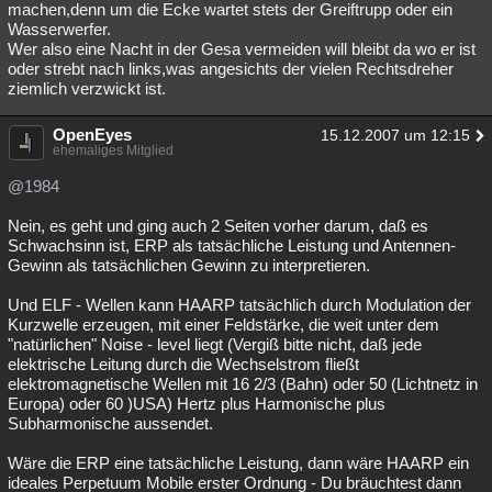
machen,denn um die Ecke wartet stets der Greiftrupp oder ein
Wasserwerfer.
Wer also eine Nacht in der Gesa vermeiden will bleibt da wo er ist
oder strebt nach links,was angesichts der vielen Rechtsdreher
ziemlich verzwickt ist.
OpenEyes
15.12.2007 um 12:15
ehemaliges Mitglied
@1984
Nein, es geht und ging auch 2 Seiten vorher darum, daß es
Schwachsinn ist, ERP als tatsächliche Leistung und Antennen-
Gewinn als tatsächlichen Gewinn zu interpretieren.
Und ELF - Wellen kann HAARP tatsächlich durch Modulation der
Kurzwelle erzeugen, mit einer Feldstärke, die weit unter dem
"natürlichen" Noise - level liegt (Vergiß bitte nicht, daß jede
elektrische Leitung durch die Wechselstrom fließt
elektromagnetische Wellen mit 16 2/3 (Bahn) oder 50 (Lichtnetz in
Europa) oder 60 )USA) Hertz plus Harmonische plus
Subharmonische aussendet.
Wäre die ERP eine tatsächliche Leistung, dann wäre HAARP ein
ideales Perpetuum Mobile erster Ordnung - Du bräuchtest dann