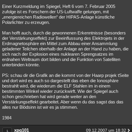
Einer Kurzmeldung im Spiegel, Heft 6 vom 7. Februar 2005
zufolge ist es Forschern der US-Luftwaffe gelungen, mit
„energiereichen Radiowellen“ der HIPAS-Anlage künstliche
Polarlichter zu erzeugen.
Man hofft auch, durch die gewonnenen Erkenntnisse (besonders
der Verstärkungseffekt) zur Beeinflussung des Elektrojets in der
Erdmagnetosphäre ein Mittel zum Abbau einer Ansammlung
geladener Teilchen oberhalb der Anlage an der Hand zu haben, die
sich nach der Explosion eines nuklearen Sprengsatzes im
erdnahen Weltraum dort bilden und die Funktion von Satelliten
unterbinden könnte.
PS: schau dir die Grafik an die kommt von der Haarp projek tSeite
und dort wird es auch so dargestellt das eben die Ionosphäre
bestrahlt wird, die wiederum die ELF Stahlen im in einem
bestimmten Winkel wieder zurückwirft. Wie der Spiegel auch
schon geschrieben hat wird gerade weiter an den
Verstärkungseffekt gearbeitet. Aber wenn du das sagst das das
alles nur Blödsinn ist wir es ja stimmen.
1984
xpq101
09.12.2007 um 18:32