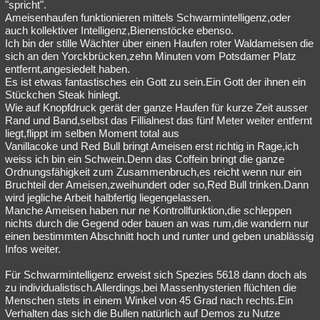
"spricht".
Ameisenhaufen funktionieren mittels Schwarmintelligenz,oder
auch kollektiver Intelligenz,Bienenstöcke ebenso.
Ich bin der stille Wächter über einen Haufen roter Waldameisen die
sich an den Yorckbrücken,zehn Minuten vom Potsdamer Platz
entfernt,angesiedelt haben.
Es ist etwas fantastisches ein Gott zu sein.Ein Gott der ihnen ein
Stückchen Steak hinlegt.
Wie auf Knopfdruck gerät der ganze Haufen für kurze Zeit ausser
Rand und Band,selbst das Fillialnest das fünf Meter weiter entfernt
liegt,flippt im selben Moment total aus
Vanillacoke und Red Bull bringt Ameisen erst richtig in Rage,ich
weiss ich bin ein Schwein.Denn das Coffein bringt die ganze
Ordnungsfähigkeit zum Zusammenbruch,es reicht wenn nur ein
Bruchteil der Ameisen,zweihundert oder so,Red Bull trinken.Dann
wird jegliche Arbeit halbfertig liegengelassen.
Manche Ameisen haben nur ne Kontrollfunktion,die schleppen
nichts durch die Gegend oder bauen an was rum,die wandern nur
einen bestimmten Abschnitt hoch und runter und geben unablässig
Infos weiter.
Für Schwarmintelligenz erweist sich Spezies 5618 dann doch als
zu individualistisch.Allerdings,bei Massenhysterien flüchten die
Menschen stets in einem Winkel von 45 Grad nach rechts.Ein
Verhalten das sich die Bullen natürlich auf Demos zu Nutze