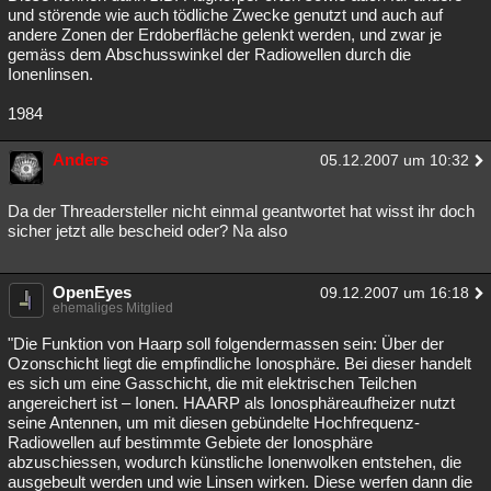
und störende wie auch tödliche Zwecke genutzt und auch auf
andere Zonen der Erdoberfläche gelenkt werden, und zwar je
gemäss dem Abschusswinkel der Radiowellen durch die
Ionenlinsen.
1984
Anders
05.12.2007 um 10:32
Da der Threadersteller nicht einmal geantwortet hat wisst ihr doch
sicher jetzt alle bescheid oder? Na also
OpenEyes
09.12.2007 um 16:18
ehemaliges Mitglied
"Die Funktion von Haarp soll folgendermassen sein: Über der
Ozonschicht liegt die empfindliche Ionosphäre. Bei dieser handelt
es sich um eine Gasschicht, die mit elektrischen Teilchen
angereichert ist – Ionen. HAARP als Ionosphäreaufheizer nutzt
seine Antennen, um mit diesen gebündelte Hochfrequenz-
Radiowellen auf bestimmte Gebiete der Ionosphäre
abzuschiessen, wodurch künstliche Ionenwolken entstehen, die
ausgebeult werden und wie Linsen wirken. Diese werfen dann die