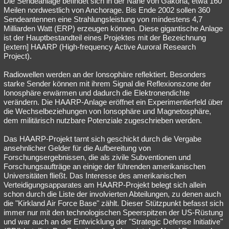
Die Sendeanlage befindet sich in der Nähe von Gakona, etwa 160
Meilen nordwestlich von Anchorage. Bis Ende 2002 sollen 360
Besucht
Teilgenommen
Alle
Neue
Geschlossen
Sendeantennen eine Strahlungsleistung von mindestens 4,7
Milliarden Watt (ERP) erzeugen können. Diese gigantische Anlage
Lesenswert
Schlüsselwörter
ist der Hauptbestandteil eines Projektes mit der Bezeichnung
[extern] HAARP (High-frequency Active Auroral Research
Project).
Radiowellen werden an der Ionsophäre reflektiert. Besonders
starke Sender können mit ihrem Signal die Reflexionszone der
Ionosphäre erwärmen und dadurch die Elektronendichte
verändern. Die HAARP-Anlage eröffnet ein Experimentierfeld über
die Wechselbeziehungen von Ionsophäre und Magnetosphäre,
dem militärisch nutzbare Potenziale zugeschrieben werden.
Das HAARP-Projekt tarnt sich geschickt durch die Vergabe
ansehnlicher Gelder für die Aufbereitung von
Forschungsergebnissen, die als zivile Subventionen und
Forschungsaufträge an einige der führenden amerikanischen
Universitäten fließt. Das Interesse des amerikanischen
Verteidigungsapparates am HAARP-Projekt belegt sich allein
schon durch die Liste der involvierten Abteilungen, zu denen auch
die "Kirkland Air Force Base" zählt. Dieser Stützpunkt befasst sich
immer nur mit den technologischen Speerspitzen der US-Rüstung
und war auch an der Entwicklung der "Strategic Defense Initiative"