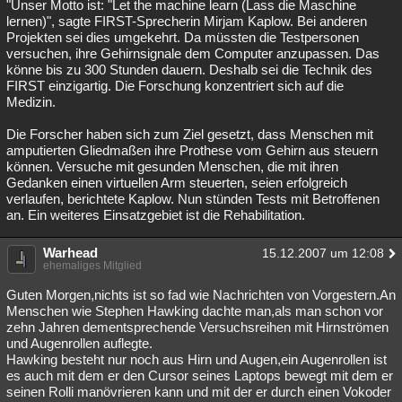
"Unser Motto ist: "Let the machine learn (Lass die Maschine
lernen)", sagte FIRST-Sprecherin Mirjam Kaplow. Bei anderen
Projekten sei dies umgekehrt. Da müssten die Testpersonen
versuchen, ihre Gehirnsignale dem Computer anzupassen. Das
könne bis zu 300 Stunden dauern. Deshalb sei die Technik des
FIRST einzigartig. Die Forschung konzentriert sich auf die
Medizin.
Die Forscher haben sich zum Ziel gesetzt, dass Menschen mit
amputierten Gliedmaßen ihre Prothese vom Gehirn aus steuern
können. Versuche mit gesunden Menschen, die mit ihren
Gedanken einen virtuellen Arm steuerten, seien erfolgreich
verlaufen, berichtete Kaplow. Nun stünden Tests mit Betroffenen
an. Ein weiteres Einsatzgebiet ist die Rehabilitation.
Warhead
15.12.2007 um 12:08
ehemaliges Mitglied
Guten Morgen,nichts ist so fad wie Nachrichten von Vorgestern.An
Menschen wie Stephen Hawking dachte man,als man schon vor
zehn Jahren dementsprechende Versuchsreihen mit Hirnströmen
und Augenrollen auflegte.
Hawking besteht nur noch aus Hirn und Augen,ein Augenrollen ist
es auch mit dem er den Cursor seines Laptops bewegt mit dem er
seinen Rolli manövrieren kann und mit der er durch einen Vokoder