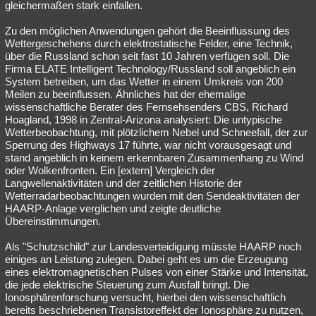
gleichermaßen stark einfallen.
Zu den möglichen Anwendungen gehört die Beeinflussung des
Wettergeschehens durch elektrostatische Felder, eine Technik,
über die Russland schon seit fast 10 Jahren verfügen soll. Die
Firma ELATE Intelligent Technology/Russland soll angeblich ein
System betreiben, um das Wetter in einem Umkreis von 200
Meilen zu beeinflussen. Ähnliches hat der ehemalige
wissenschaftliche Berater des Fernsehsenders CBS, Richard
Hoagland, 1998 in Zentral-Arizona analysiert: Die untypische
Wetterbeobachtung, mit plötzlichem Nebel und Schneefall, der zur
Sperrung des Highways 17 führte, war nicht vorausgesagt und
stand angeblich in keinem erkennbaren Zusammenhang zu Wind
oder Wolkenfronten. Ein [extern] Vergleich der
Langwellenaktivitäten und der zeitlichen Historie der
Wetterradarbeobachtungen wurden mit den Sendeaktivitäten der
HAARP-Anlage verglichen und zeigte deutliche
Übereinstimmungen.
Als "Schutzschild" zur Landesverteidigung müsste HAARP noch
einiges an Leistung zulegen. Dabei geht es um die Erzeugung
eines elektromagnetischen Pulses von einer Stärke und Intensität,
die jede elektrische Steuerung zum Ausfall bringt. Die
Ionosphärenforschung versucht, hierbei den wissenschaftlich
bereits beschriebenen Transistoreffekt der Ionosphäre zu nutzen,