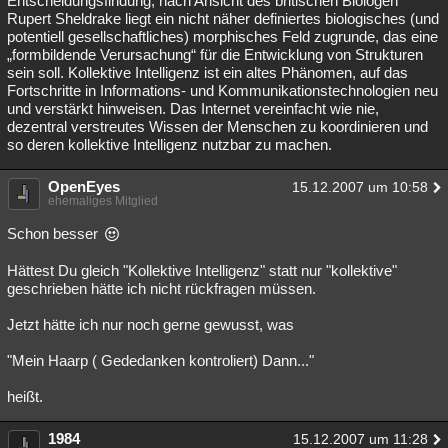
Entscheidungsfindung; nach Ansicht des britischen Biologen
Rupert Sheldrake liegt ein nicht näher definiertes biologisches (und
potentiell gesellschaftliches) morphisches Feld zugrunde, das eine
„formbildende Verursachung“ für die Entwicklung von Strukturen
sein soll. Kollektive Intelligenz ist ein altes Phänomen, auf das
Fortschritte in Informations- und Kommunikationstechnologien neu
und verstärkt hinweisen. Das Internet vereinfacht wie nie,
dezentral verstreutes Wissen der Menschen zu koordinieren und
so deren kollektive Intelligenz nutzbar zu machen.
OpenEyes
15.12.2007 um 10:58
ehemaliges Mitglied
Schon besser
Hättest Du gleich "Kollektive Intelligenz" statt nur "kollektive"
geschrieben hätte ich nicht rückfragen müssen.
Jetzt hätte ich nur noch gerne gewusst, was
"Mein Haarp ( Gededanken kontroliert) Dann..."
heißt.
1984
15.12.2007 um 11:28