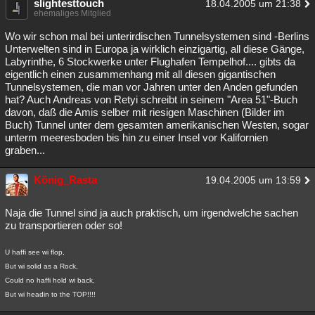
slightesttouch
18.04.2005 um 21:38
ehemaliges Mitglied
Wo wir schon mal bei unterirdischen Tunnelsystemen sind -Berlins
Unterwelten sind in Europa ja wirklich einzigartig, all diese Gänge,
Labyrinthe, 6 Stockwerke unter Flughafen Tempelhof.... gibts da
eigentlich einen zusammenhang mit all diesen gigantischen
Tunnelsystemen, die man vor Jahren unter den Anden gefunden
hat? Auch Andreas von Retyi schreibt in seinem "Area 51"-Buch
davon, daß die Amis selber mit riesigen Maschinen (Bilder im
Buch) Tunnel unter dem gesamten amerikanischen Westen, sogar
unterm meeresboden bis hin zu einer Insel vor Kalifornien
graben...
König_Rasta
19.04.2005 um 13:59
Naja die Tunnel sind ja auch praktisch, um irgendwelche sachen
zu transportieren oder so!
U haffi see wi flop,
But wi solid as a Rock,
Could no haffi hold wi back,
But wi headin to the TOP!!!!