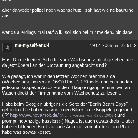
aber da weder polizei noch wachschutz.. sah halt wie ne bauruine
aus...
wer da allerdings mal rauf will.. soll sich bei mir melden.. bin dabei
me-myself-and-i
19.04.2005 um 23:51
Hast Du die kleinen Schilder vom Wachschutz nicht gesehen, die
da jetzt überall an der Umzäunung angebracht sind?
Wie gesagt, ich war in den letzten Wochen mehrmals da
(Wochentags, um so ca. 16:00 Uhr +/- 1 Stunde) und da standen
jedesmal suspekte Autos vor dem Haupteingang, einmal war am
Wagen direkt der Firmenname vom Wachschutz zu lesen...
Habe beim Googlen übrigens die Seite der "Berlin Beam Boys"
gefunden. Die haben da von Innen Bilder in die Kuppeln projeziert
(
http://www.novamob.de/
) und
(Archiv-Version vom 03.05.2006)
prompt 'ne Anzeige kassiert :-) Nagut, ist auch etwas dreist... aber
habe echt keinen Bock auf eine Anzeige, zumal ich keinen Plan
habe was sowas kostet.