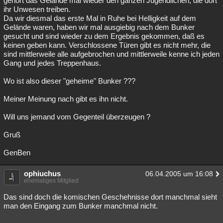
gehört das Gelände mal wieder den ganzen Jugendlichen, die dort
ihr Unwesen treiben.
Besucht
Teilgenommen
Alle
Neue
Geschlossen
Da wir diesmal das erste Mal in Ruhe bei Helligkeit auf dem
Gelände waren, haben wir mal ausgiebig nach dem Bunker
Lesenswert
Schlüsselwörter
gesucht und sind wieder zu dem Ergebnis gekommen, daß es
keinen geben kann. Verschlossene Türen gibt es nicht mehr, die
sind mittlerweile alle aufgebrochen und mittlerweile kenne ich jeden
Gang und jedes Treppenhaus.
Wo ist also dieser "geheime" Bunker ???
Meiner Meinung nach gibt es ihn nicht.
Will uns jemand vom Gegenteil überzeugen ?
Gruß
GenBen
ophiuchus
06.04.2005 um 16:08
ehemaliges Mitglied
Das sind doch die komischen Geschehnisse dort manchmal sieht
man den Eingang zum Bunker manchmal nicht.