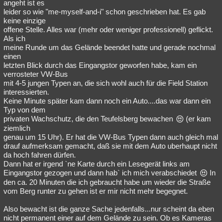
angeht ist es
leider so wie "me-myself-and-i" schon geschrieben hat. Es gab
keine einzige
offene Stelle. Alles war (mehr oder weniger professionell) geflickt.
Als ich
meine Runde um das Gelände beendet hatte und gerade nochmal
einen
letzten Blick durch das Eingangstor geworfen habe, kam ein
verrosteter VW-Bus
mit 4-5 jungen Typen an, die sich wohl auch für die Field Station
interessierten.
Keine Minute später kam dann noch ein Auto....das war dann ein
Typ von dem
privaten Wachschutz, die den Teufelsberg bewachen
(er kam
ziemlich
genau um 15 Uhr). Er hat die VW-Bus Typen dann auch gleich mal
drauf aufmerksam gemacht, daß sie mit dem Auto uberhaupt nicht
da hoch fahren dürfen.
Dann hat er irgend `ne Karte durch ein Lesegerät links am
Eingangstor gezogen und dann hab` ich mich verabschiedet
In
den ca. 20 Minuten die ich gebraucht habe um wieder die Straße
vom Berg runter zu gehen ist er mir nicht mehr begegnet.
Also bewacht ist die ganze Sache jedenfalls...nur scheint da eben
nicht permanent einer auf dem Gelände zu sein. Ob es Kameras