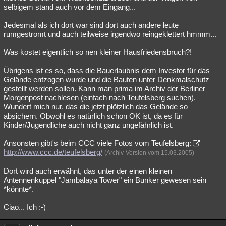
selbigem stand auch vor dem Eingang...
Jedesmal als ich dort war sind dort auch andere leute
rumgestromt und auch teilweise irgendwo reingeklettert hmmm...
Was kostet eigentlich so nen kleiner Hausfriedensbruch?!
Übrigens ist es so, dass die Bauerlaubnis dem Investor für das
Gelände entzogen wurde und die Bauten unter Denkmalschutz
gestellt werden sollen. Kann man prima im Archiv der Berliner
Morgenpost nachlesen (einfach nach Teufelsberg suchen).
Wundert mich nur, das die jetzt plötzlich das Gelände so
absichern. Obwohl es natürlich schon OK ist, da es für
Kinder/Jugendliche auch nicht ganz ungefährlich ist.
Ansonsten gibt's beim CCC viele Fotos vom Teufelsberg:
http://www.ccc.de/teufelsberg/
(Archiv-Version vom 15.03.2005)
Dort wird auch erwähnt, das unter der einen kleinen
Antennenkuppel "Jambalaya Tower" ein Bunker gewesen sein
*könnte*.
Ciao... Ich :-)