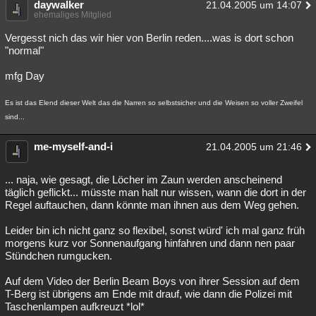
daywalker
21.04.2005 um 14:07
ehemaliges Mitglied
Vergesst nich das wir hier von Berlin reden....was is dort schon
"normal"
mfg Day
Es ist das Elend dieser Welt das die Narren so selbstsicher und die Weisen so voller Zweifel
sind...
me-myself-and-i
21.04.2005 um 21:46
... naja, wie gesagt, die Löcher im Zaun werden anscheinend
täglich geflickt... müsste man halt nur wissen, wann die dort in der
Regel auftauchen, dann könnte man ihnen aus dem Weg gehen.
Leider bin ich nicht ganz so flexibel, sonst würd' ich mal ganz früh
morgens kurz vor Sonnenaufgang hinfahren und dann nen paar
Stündchen rumgucken.
Auf dem Video der Berlin Beam Boys von ihrer Session auf dem
T-Berg ist übrigens am Ende mit drauf, wie dann die Polizei mit
Taschenlampen aufkreuzt *lol*