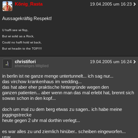
König_Rasta
19.04.2005 um 16:23
Aussagekräftig Respekt!
U haffi see wi flop,
But wi solid as a Rock,
Could no haffi hold wi back,
But wi headin to the TOP!!!!
christifori
19.04.2005 um 16:24
ehemaliges Mitglied
in berlin ist ne ganze menge untertunnelt... ich sag nur...
das virchow krankenhaus im wedding...
das hat aber eher praktische hintergründe wegen den
ganzen patienten... aber wenn man das mal erlebt hat, brennt sich
sowas schon in den kopf...
doch um mal zu dem berg etwas zu sagen.. ich habe meine
joggingstrecke
heute gegen 2 uhr mal dorthin verlegt...
es war alles zu und ziemlich hinüber.. scheiben eingeworfen...
usw.