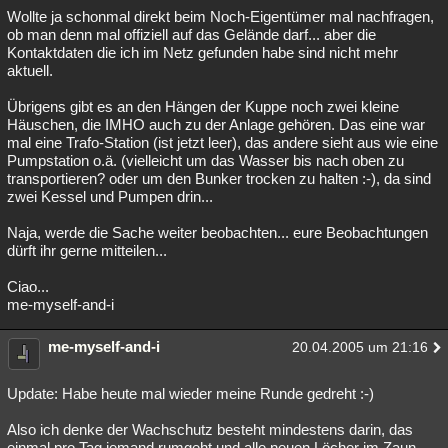
Wollte ja schonmal direkt beim Noch-Eigentümer mal nachfragen,
ob man denn mal offiziell auf das Gelände darf... aber die
Kontaktdaten die ich im Netz gefunden habe sind nicht mehr
aktuell.
Übrigens gibt es an den Hängen der Kuppe noch zwei kleine
Häuschen, die IMHO auch zu der Anlage gehören. Das eine war
mal eine Trafo-Station (ist jetzt leer), das andere sieht aus wie eine
Pumpstation o.ä. (vielleicht um das Wasser bis nach oben zu
transportieren? oder um den Bunker trocken zu halten :-), da sind
zwei Kessel und Pumpen drin...
Naja, werde die Sache weiter beobachten... eure Beobachtungen
dürft ihr gerne mitteilen...
Ciao...
me-myself-and-i
me-myself-and-i
20.04.2005 um 21:16
Update: Habe heute mal wieder meine Runde gedreht :-)
Also ich denke der Wachschutz besteht mindestens darin, das
einmal pro Tag jemand rumgeht und alle neuen Löcher im Zaun