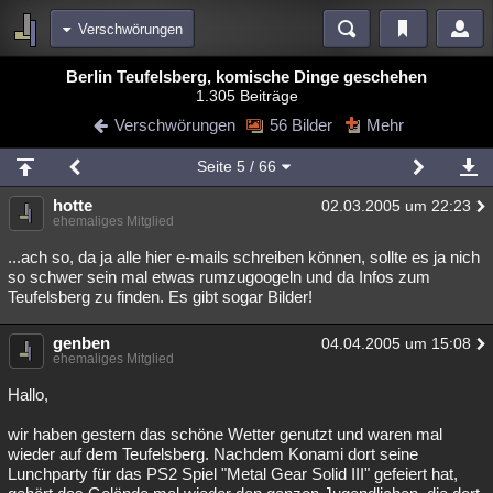
Verschwörungen
Bereiche
Berlin Teufelsberg, komische Dinge geschehen
1.305 Beiträge
Echtzeit
Diskussionen
Blogs
Videos
Statistiken
Verschwörungen
56 Bilder
Mehr
Chat
Wiki
Neuigkeiten
2
Seite
5
/ 66
meine Rubriken
hotte
02.03.2005 um 22:23
Menschen
Wissenschaft
Politik
Mystery
Kriminalfälle
ehemaliges Mitglied
Spiritualität
Verschwörungen
Technologie
Ufologie
...ach so, da ja alle hier e-mails schreiben können, sollte es ja nich
so schwer sein mal etwas rumzugoogeln und da Infos zum
Teufelsberg zu finden. Es gibt sogar Bilder!
Natur
Umfragen
Unterhaltung
weitere Rubriken
genben
04.04.2005 um 15:08
ehemaliges Mitglied
Philosophie
Träume
Orte
Esoterik
Literatur
Hallo,
Astronomie
Helpdesk
Gruppen
Gaming
Filme
wir haben gestern das schöne Wetter genutzt und waren mal
Musik
Clash
Verbesserungen
Allmystery
English
wieder auf dem Teufelsberg. Nachdem Konami dort seine
Lunchparty für das PS2 Spiel "Metal Gear Solid III" gefeiert hat,
Übersichten