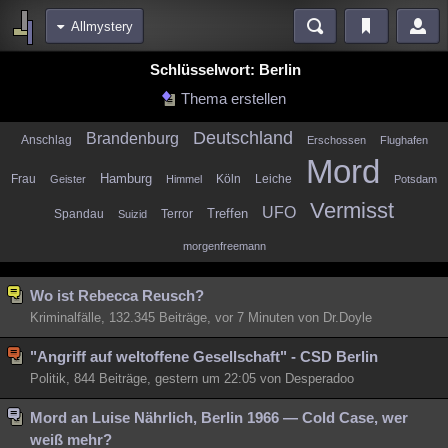
Allmystery
Bereiche
Schlüsselwort: Berlin
Echtzeit
Diskussionen
Blogs
Videos
Statistiken
Thema erstellen
Chat
Wiki
Neuigkeiten
2
Deutschland
Brandenburg
Anschlag
Erschossen
Flughafen
Mord
meine Rubriken
Frau
Hamburg
Köln
Leiche
Geister
Himmel
Potsdam
Menschen
Wissenschaft
Politik
Mystery
Kriminalfälle
Vermisst
UFO
Spandau
Terror
Treffen
Suizid
Spiritualität
Verschwörungen
Technologie
Ufologie
morgenfreemann
Natur
Umfragen
Unterhaltung
Wo ist Rebecca Reusch?
weitere Rubriken
Kriminalfälle, 132.345 Beiträge,
vor 7 Minuten
von Dr.Doyle
Philosophie
Träume
Orte
Esoterik
Literatur
"Angriff auf weltoffene Gesellschaft" - CSD Berlin
Astronomie
Helpdesk
Gruppen
Gaming
Filme
Politik, 844 Beiträge, gestern um 22:05 von Desperadoo
Musik
Clash
Verbesserungen
Allmystery
English
Mord an Luise Nährlich, Berlin 1966 — Cold Case, wer
weiß mehr?
Übersichten