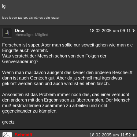
lg
Besucht
Teilgenommen
Alle
Neue
Geschlossen
lebe jeden tag so, als wär es dein letzter
Lesenswert
Schlüsselwörter
Disc
18.02.2005 um 09:11
ehemaliges Mitglied
Forschen ist super. Aber man sollte nur soweit gehen wie man die
Eingriffe auch versteht.
Was versteht der Mensch schon von den Folgen der
Genveränderung?
Wenn man mal davon ausgeht das keiner den anderen Bescheißt
dann ist auch Gentech gut. Aber da ja schnell mal irgendwas
geklont werden kann und auch wird ist es eben falsch.
Ansonsten ist das Problem immer noch das, das einer versucht
den anderen mit den Ergebnissen zu übertrumpfen. Der Mensch
muß erstmal lernen zusammen zu arbeiten und nicht
gegeneinander zu kämpfen.
greetz
Schdaiff
18.02.2005 um 11:52