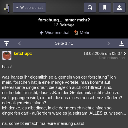
Wissenschaft
Bereiche
forschung... immer mehr?
12 Beiträge
Echtzeit
Diskussionen
Blogs
Videos
Statistiken
Wissenschaft
Mehr
Chat
Wiki
Neuigkeiten
2
Seite 1 / 1
meine Rubriken
ketchup1
18.02.2005 um 08:37
Menschen
Wissenschaft
Politik
Mystery
Kriminalfälle
Diskussionsleiter
Spiritualität
Verschwörungen
Technologie
Ufologie
hallo!
was haltets ihr eigentlich so allgemein von der forschung? ich
Natur
Umfragen
Unterhaltung
mein, forschen hat ja eine menge vorteile, man kommt auf
weitere Rubriken
interessante dinge drauf, die zugleich auch oft hilfreich sind.
nur findets ihr nicht, dass z.B. in der Gentechnik nicht schon zu
Philosophie
Träume
Orte
Esoterik
Literatur
weit gegangen wird, einfach die dns eines menschen zu ändern?
oder allgemein einfach?
Astronomie
Helpdesk
Gruppen
Gaming
Filme
ich denke, es gibt dinge, in die der mensch nicht einfach so
eingreifen darf - außerdem wäre es ja seltsam, ALLES zu wissen...
Musik
Clash
Verbesserungen
Allmystery
English
na, schreibt einfach mal eure meinung dazu!
Übersichten