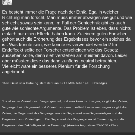
Es besteht immer die Frage nach der Ethik. Egal in welcher
Richtung man forscht. Man muss immer abwägen wie gut und wie
schlecht sowas sein kann. Im Fall der Gentechnik gibt es auch
gute wie schlechte Argumente. Das Problem ist eben, dass nichts
einfach nur einen Effeckt haben kann. Zu einem guten Forscher
gehört auch die Erörterung des Ergebnisses bevor ein solches da
ist. Was könnte sein, wie könnte es verwendet werden? Im
Endeffeckt sollte der Forscher entscheiden wie das Gesetz
aussehen sollte, denn sieh verstehen am meisten davon. Leider
aber müssten diese das dann zunächst neutral betrachten.
Vielleicht wäre ein besseres Plenium für die Forschung
angebracht.
"Kein Geist ist in Ordnung, dem der Sinn für HUMOR fehlt." (J.E. Coleridge)
"Es ist weder Zukunft noch Vergangenheit, und man kann nicht sagen, es gibt drei Zeiten,
Vergangenheit, Gegenwart und Zukunft, sondern... vielleicht muss man sagen es gibt drei
Zeiten, die Gegenwart des Vergangenem, die Gegenwart vom Gegenwärtigen und die
Gegenwart vom Zukünftigen... Die Gegenwart des Vergangenen ist Erinnerung, und die
Gegenwart des Zukünftigen ist die Erwartung" (Aurelius Augustinus 354-430 v.Chr.)