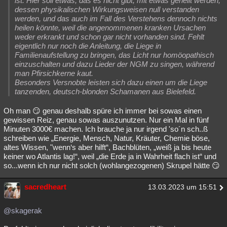
ist. Hier soll etwas, das es nicht gibt, mit etwas geheilt werden,
dessen physikalischen Wirkungsweisen null verstanden
werden, und das auch im Fall des Verstehens dennoch nichts
heilen könnte, weil die angenommenen kranken Ursachen
weder erkrankt und schon gar nicht vorhanden sind. Fehlt
eigentlich nur noch die Anleitung, die Liege in
Familienaufstellung zu bringen, das Licht nur homöopathisch
einzuschalten und dazu Lieder der NGM zu singen, während
man Pfirsichkerne kaut.
Besonders Versnobte leisten sich dazu einen um die Liege
tanzenden, deutsch-blonden Schamanen aus Bielefeld.
Oh man 😏 genau deshalb spüre ich immer bei sowas einen
gewissen Reiz, genau sowas auszunutzen. Nur ein Mal in fünf
Minuten 3000€ machen. Ich brauche ja nur irgend 'so´n sch..ß
schreiben wie „Energie, Mensch, Natur, Kräuter, Chemie böse,
altes Wissen, "wenn‘s aber hilft“, Bachblüten, „weiß ja bis heute
keiner wo Atlantis lag!“, weil „die Erde ja in Wahrheit flach ist“ und
so...wenn ich nur nicht solch (wohlangezogenen) Skrupel hätte 😏
sacredheart
13.03.2023 um 15:51
@skagerak