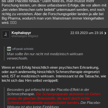
bis über Placebo hinaus.“ Dann heißt es, man müsse mehr
Forschung leisten, um diese unfassbaren Erfolge, die vor allem mit
„bei vielen Menschen sehr beliebt“ untermauert werden, erst noch
richtig zu verstehen. Aber die Forschungsgelder landen ja alle bei
Big Pharma, wodurch man vom Mainstream immer kleingehalten
wird. 🤷🏼‍♂️
Kephalopyr
22.03.2023 um 23:16
ehemaliges Mitglied
off-peak schrieb:
Man sollte ihn nur nicht mit medizinisch wirksam
verwechseln.
Wenn er mit Erfolg hinsichtlich einer psychischen Erkrankung,
oder auch anderweitig hinsichtlich Schmerztherapie eingesetzt
wird, IST er medizinisch wirksam. Interessant ist die Tatsache, wie
leicht sich das Hirn selbst veräppelt:
Besonders gut erforscht ist der Placebo-Effekt in der
Schmerztherapie.
Die Scheinpräparate aktivieren im Gehirn
genau die gleichen Botenstoffe, die auch durch echte
Schmerzmedikamente ausgeschüttet werden
. Die Placebo-
Wirkung ist also keine Einbildung.