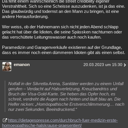
Da fehlt einem wahrscheinlich die street credibility eigener
Verstrahltheit. Sich so eine Scheisse auszudenken, ist ja das eine.
Das glaubwürdig und todernst an den Mann zu bringen, ist eine
andere Herausforderung.
Wer weiss, ob der Hahnemann sich nicht jeden Abend schlapp
gelacht hat über die Idioten, die seine Spässken nachturnen oder
das verschüttete Leitungnswasser auch noch kaufen.
Paramedizin und Garagenverkäufe existieren auf der Grundlage,
dass es immer noch einen dümmeren Idioten gibt als einen selbst.
emanon
20.03.2023 um 15:30
Notfall in der Silvretta Arena, Sanitäter werden zu einem Unfall
gerufen – Verdacht auf Halsverletzung, Kreuzbandriss und
Bruch der Visa-Gold-Karte. Sie heben das Opfer hoch, es
schreit, verdreht die Augen nach hinten und läuft blau an. Die
Helfer nicken: „Homöopathische Erstverschlimmerung… nach
nur zwei Sekunden. Beeindruckend.“
https://dietagespresse.com/durchbruch-fuer-medizin-erste-
homoeopathische-halskrause-praesentiert/