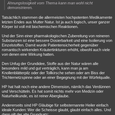
Ahnungslosigkeit vom Thema kann man wohl nicht
demonstrieren.
Tatsächlich stammen die allermeisten hochpotenten Medikamente
letzten Endes aus Mutter Natur. Ist ja auch logisch, unser ganzer
Körper ist voll mit biochemischen Reaktionen.
Und der Sinn einer pharmakologischen Zubereitung von reineren
Substanzen ist eine bessere Dosierbarkeit und eine Isolierung von
Einzelstoffen. Damit wurde Patientensicherheit gegenüber
romantisch wirkenden Kräutertinkturen erhöht, obwohl auch viele
von denen eine Wirkung hatten.
Den Unfug der Grundidee, Stoffe aus der Natur wären alle
besonders mild und gut verträglich, kann man ja am
Knollenblätterpilz oder der Tollkirsche sehen oder am Biss der
Trichternetzspinne oder an einer Begegnung mit der Würfelqualle.
HP hat halt noch eine andere Dimension, nämlich das Verdünnen
und Verschütteln. Es hat somit nichts mehr von Medizin oder
Naturheilkunde, es ist reiner Aberglaube.
Andererseits sind HP Gläubige für selbsternannte Heiler einfach
ideale Kunden: Wer die Scheisse glaubt, glaubt einfach alles. Und
dann gilt der alte Grundsatz: