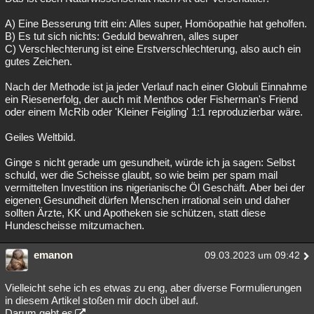
A) Eine Besserung tritt ein: Alles super, Homöopathie hat geholfen.
B) Es tut sich nichts: Geduld bewahren, alles super
C) Verschlechterung ist eine Erstverschlechterung, also auch ein
gutes Zeichen.
Nach der Methode ist ja jeder Verlauf nach einer Globuli Einnahme
ein Riesenerfolg, der auch mit Menthos oder Fisherman's Friend
oder einem McRib oder 'Kleiner Feigling' 1:1 reproduzierbar wäre.
Geiles Weltbild.
Ginge s nicht gerade um gesundheit, würde ich ja sagen: Selbst
schuld, wer die Scheisse glaubt, so wie beim per spam mail
vermittelten Investition ins nigerianische Öl Geschäft. Aber bei der
eigenen Gesundheit dürfen Menschen irrational sein und daher
sollten Ärzte, KK und Apotheken sie schützen, statt diese
Hundescheisse mitzumachen.
emanon
09.03.2023 um 09:42
Vielleicht sehe ich es etwas zu eng, aber diverse Formulierungen
in diesem Artikel stoßen mir doch übel auf.
Darum geht es