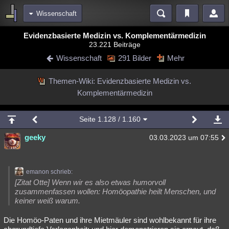
Wissenschaft
Bereiche
Evidenzbasierte Medizin vs. Komplementärmedizin
23.221 Beiträge
Echtzeit
Diskussionen
Blogs
Videos
Statistiken
Wissenschaft
291 Bilder
Mehr
Chat
Wiki
Neuigkeiten
2
Themen-Wiki: Evidenzbasierte Medizin vs.
meine Rubriken
Komplementärmedizin
Menschen
Wissenschaft
Politik
Mystery
Kriminalfälle
Spiritualität
Verschwörungen
Technologie
Ufologie
Seite
1.128
/ 1.160
geeky
Natur
Umfragen
Unterhaltung
03.03.2023 um 07:55
weitere Rubriken
Philosophie
Träume
Orte
Esoterik
Literatur
emanon schrieb:
[Zitat Otte] Wenn wir es also etwas humorvoll
Astronomie
Helpdesk
Gruppen
Gaming
Filme
zusammenfassen wollen: Homöopathie heilt Menschen, und
keiner weiß warum.
Musik
Clash
Verbesserungen
Allmystery
English
Die Homöo-Paten und ihre Mietmäuler sind wohlbekannt für ihre
Übersichten