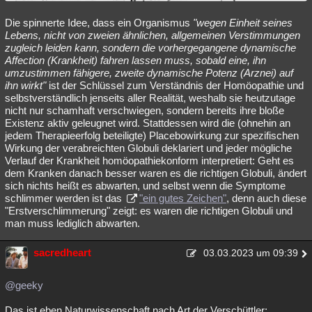
Die spinnerte Idee, dass ein Organismus
"wegen Einheit seines
Lebens, nicht von zweien ähnlichen, allgemeinen Verstimmungen
zugleich leiden kann, sondern die vorhergegangene dynamische
Affection (Krankheit) fahren lassen muss, sobald eine, ihn
umzustimmen fähigere, zweite dynamische Potenz (Arznei) auf
ihn wirkt"
ist der Schlüssel zum Verständnis der Homöopathie und
selbstverständlich jenseits aller Realität, weshalb sie heutzutage
nicht nur schamhaft verschwiegen, sondern bereits ihre bloße
Existenz aktiv geleugnet wird. Stattdessen wird die (ohnehin an
jedem Therapieerfolg beteiligte) Placebowirkung zur spezifischen
Wirkung der verabreichten Globuli deklariert und jeder mögliche
Verlauf der Krankheit homöopathiekonform interpretiert: Geht es
dem Kranken danach besser waren es die richtigen Globuli, ändert
sich nichts heißt es abwarten, und selbst wenn die Symptome
schlimmer werden ist das
"ein gutes Zeichen"
, denn auch diese
"Erstverschlimmerung" zeigt: es waren die richtigen Globuli und
man muss lediglich abwarten.
sacredheart
03.03.2023 um 09:39
@geeky
Das ist eben Naturwissenschaft nach Art der Verschüttler: