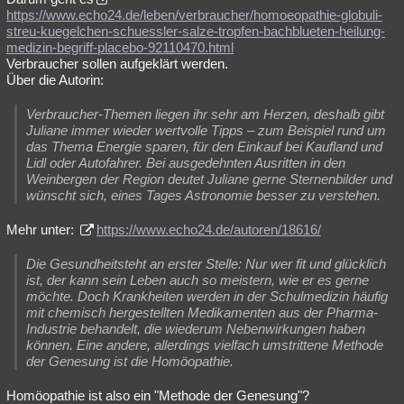
https://www.echo24.de/leben/verbraucher/homoeopathie-globuli-
streu-kuegelchen-schuessler-salze-tropfen-bachblueten-heilung-
medizin-begriff-placebo-92110470.html
Verbraucher sollen aufgeklärt werden.
Über die Autorin:
Verbraucher-Themen liegen ihr sehr am Herzen, deshalb gibt
Juliane immer wieder wertvolle Tipps – zum Beispiel rund um
das Thema Energie sparen, für den Einkauf bei Kaufland und
Lidl oder Autofahrer. Bei ausgedehnten Ausritten in den
Weinbergen der Region deutet Juliane gerne Sternenbilder und
wünscht sich, eines Tages Astronomie besser zu verstehen.
Mehr unter:
https://www.echo24.de/autoren/18616/
Die Gesundheitsteht an erster Stelle: Nur wer fit und glücklich
ist, der kann sein Leben auch so meistern, wie er es gerne
möchte. Doch Krankheiten werden in der Schulmedizin häufig
mit chemisch hergestellten Medikamenten aus der Pharma-
Industrie behandelt, die wiederum Nebenwirkungen haben
können. Eine andere, allerdings vielfach umstrittene Methode
der Genesung ist die Homöopathie.
Homöopathie ist also ein "Methode der Genesung"?