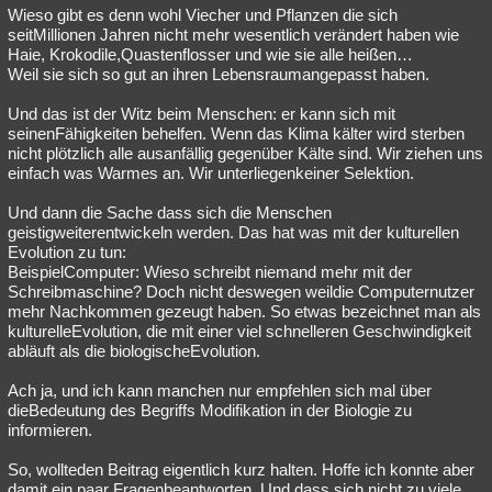
Wieso gibt es denn wohl Viecher und Pflanzen die sich
seitMillionen Jahren nicht mehr wesentlich verändert haben wie
Haie, Krokodile,Quastenflosser und wie sie alle heißen…
Weil sie sich so gut an ihren Lebensraumangepasst haben.
Und das ist der Witz beim Menschen: er kann sich mit
seinenFähigkeiten behelfen. Wenn das Klima kälter wird sterben
nicht plötzlich alle ausanfällig gegenüber Kälte sind. Wir ziehen uns
einfach was Warmes an. Wir unterliegenkeiner Selektion.
Und dann die Sache dass sich die Menschen
geistigweiterentwickeln werden. Das hat was mit der kulturellen
Evolution zu tun:
BeispielComputer: Wieso schreibt niemand mehr mit der
Schreibmaschine? Doch nicht deswegen weildie Computernutzer
mehr Nachkommen gezeugt haben. So etwas bezeichnet man als
kulturelleEvolution, die mit einer viel schnelleren Geschwindigkeit
abläuft als die biologischeEvolution.
Ach ja, und ich kann manchen nur empfehlen sich mal über
dieBedeutung des Begriffs Modifikation in der Biologie zu
informieren.
So, wollteden Beitrag eigentlich kurz halten. Hoffe ich konnte aber
damit ein paar Fragenbeantworten. Und dass sich nicht zu viele