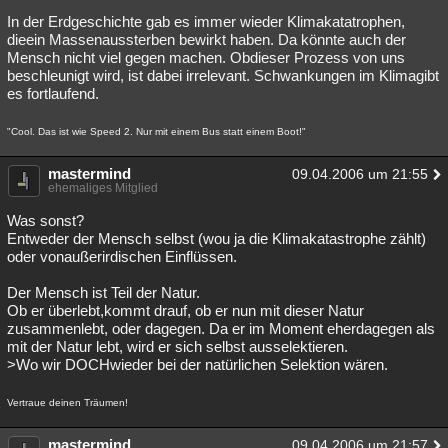
In der Erdgeschichte gab es immer wieder Klimakatatrophen,
dieein Massenaussterben bewirkt haben. Da könnte auch der
Mensch nicht viel gegen machen. Obdieser Prozess von uns
beschleunigt wird, ist dabei irrelevant. Schwankungen im Klimagibt
es fortlaufend.
"Cool. Das ist wie Speed 2. Nur mit einem Bus statt einem Boot!"
mastermind
09.04.2006 um 21:55
ehemaliges Mitglied
Was sonst?
Entweder der Mensch selbst (wou ja die Klimakatastrophe zählt)
oder vonaußerirdischen Einflüssen.
Der Mensch ist Teil der Natur.
Ob er überlebt,kommt drauf, ob er nun mit dieser Natur
zusammenlebt, oder dagegen. Da er im Moment eherdagegen als
mit der Natur lebt, wird er sich selbst ausselektieren.
>Wo wir DOCHwieder bei der natürlichen Selektion wären.
Vertraue deinen Träumen!
mastermind
09.04.2006 um 21:57