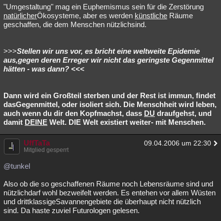
"Umgestaltung" mag ein Euphemismus sein für die Zerstörung
natürlicher
Ökosysteme, aber es werden
künstliche
Räume
geschaffen, die dem Menschen nützlichsind.
>>>
Stellen wir uns vor, es bricht eine weltweite Epidemie
aus,gegen deren Erreger wir nicht das geringste Gegenmittel
hätten - was dann? <<<
Dann wird ein Großteil sterben und der Rest ist immun, findet
dasGegenmittel, oder isoliert sich. Die Menschheit wird leben,
auch wenn du dir den Kopfmachst, dass
DU
draufgehst, und
damit
DEINE
Welt. DIE Welt existiert weiter- mit Menschen.
UffTaTa
09.04.2006 um 22:30
Mitglied gesperrt
@tunkel
Also ob die so geschaffenen Räume noch Lebensräume sind und
nützlichdarf wohl bezweifelt werden. Es entehen vor allem Wüsten
und drittklassigeSavannengebiete die überhaupt nicht nützlich
sind. Da haste zuviel Futurologen gelesen.