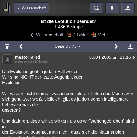
Wissenschaft
Bereiche
Ist die Evolution beendet?
1.486 Beiträge
Echtzeit
Diskussionen
Blogs
Videos
Statistiken
Wissenschaft
4 Bilder
Mehr
Chat
Wiki
Neuigkeiten
2
Seite
9
/ 75
meine Rubriken
mastermind
09.04.2006 um 21:16
Menschen
Wissenschaft
Politik
Mystery
Kriminalfälle
ehemaliges Mitglied
Spiritualität
Verschwörungen
Technologie
Ufologie
Die Evolution geht in jedem Fall weiter.
Wir sind NICHT der letzte Augenblickder
Evolution.
Natur
Umfragen
Unterhaltung
weitere Rubriken
Wir wissen nicht einmal, was in den tiefsten Tiefen des Meeresvor
sich geht...wer weiß, vielleicht gibt es ja dort schon intelligentere
Philosophie
Träume
Orte
Esoterik
Literatur
Lebewesenals die
unseren?
Astronomie
Helpdesk
Gruppen
Gaming
Filme
Und dadurch, dass wir so wirken, als ob wir"stehengeblieben" sind
Musik
Clash
Verbesserungen
Allmystery
English
in
der Evolution, beachtet man nicht, dass sich die Natur ansich
Übersichten