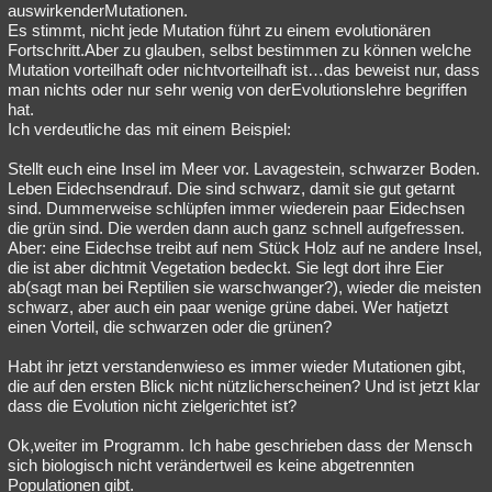
auswirkenderMutationen.
Es stimmt, nicht jede Mutation führt zu einem evolutionären
Fortschritt.Aber zu glauben, selbst bestimmen zu können welche
Mutation vorteilhaft oder nichtvorteilhaft ist…das beweist nur, dass
man nichts oder nur sehr wenig von derEvolutionslehre begriffen
hat.
Ich verdeutliche das mit einem Beispiel:
Stellt euch eine Insel im Meer vor. Lavagestein, schwarzer Boden.
Leben Eidechsendrauf. Die sind schwarz, damit sie gut getarnt
sind. Dummerweise schlüpfen immer wiederein paar Eidechsen
die grün sind. Die werden dann auch ganz schnell aufgefressen.
Aber: eine Eidechse treibt auf nem Stück Holz auf ne andere Insel,
die ist aber dichtmit Vegetation bedeckt. Sie legt dort ihre Eier
ab(sagt man bei Reptilien sie warschwanger?), wieder die meisten
schwarz, aber auch ein paar wenige grüne dabei. Wer hatjetzt
einen Vorteil, die schwarzen oder die grünen?
Habt ihr jetzt verstandenwieso es immer wieder Mutationen gibt,
die auf den ersten Blick nicht nützlicherscheinen? Und ist jetzt klar
dass die Evolution nicht zielgerichtet ist?
Ok,weiter im Programm. Ich habe geschrieben dass der Mensch
sich biologisch nicht verändertweil es keine abgetrennten
Populationen gibt.