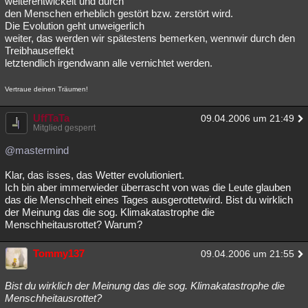
weiterentwickelt und durch
den Menschen erheblich gestört bzw. zerstört wird.
Besucht
Teilgenommen
Alle
Neue
Geschlossen
Die Evolution geht unweigerlich
weiter, das werden wir spätestens bemerken, wennwir durch den
Lesenswert
Schlüsselwörter
Treibhauseffekt
letztendlich irgendwann alle vernichtet werden.
Vertraue deinen Träumen!
UffTaTa
09.04.2006 um 21:49
Mitglied gesperrt
@mastermind
Klar, das isses, das Wetter evolutioniert.
Ich bin aber immerwieder überrascht von was die Leute glauben
das die Menschheit eines Tages ausgerottetwird. Bist du wirklich
der Meinung das die sog. Klimakatastrophe die
Menschheitausrottet? Warum?
Tommy137
09.04.2006 um 21:55
Bist du wirklich der Meinung das die sog. Klimakatastrophe die
Menschheitausrottet?