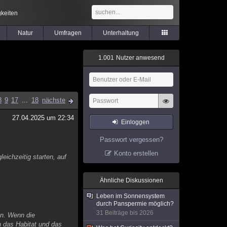
keiten
Natur
Umfragen
Unterhaltung
1
.
0
0
1
Nutzer anwesend
8
9
17
...
18
nächste
27.04.2025 um 22:34
Einloggen
Passwort vergessen?
Konto erstellen
eichzeitig starten, auf
Ähnliche Diskussionen
Leben im Sonnensystem
durch Panspermie möglich?
31 Beiträge bis 2026
nn. Wenn die
n das Habitat und das