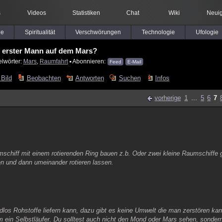
s
Videos
Statistiken
Chat
Wiki
Neuig
le
Spiritualität
Verschwörungen
Technologie
Ufologie
 erster Mann auf dem Mars?
elwörter:
Mars
,
Raumfahrt
▪ Abonnieren:
Feed
E-Mail
 Bild
Beobachten
Antworten
Suchen
Infos
vorherige
1
...
5
6
7
chiff mit einem rotierenden Ring bauen z.b. Oder zwei kleine Raumschiffe gl
n und dann umeinander rotieren lassen.
dlos Rohstoffe liefern kann, dazu gibt es keine Umwelt die man zerstören ka
 ein Selbstläufer. Du solltest auch nicht den Mond oder Mars sehen, sonder