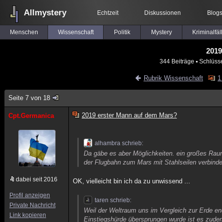
Allmystery
Echtzeit
Diskussionen
Blog
Menschen
Wissenschaft
Politik
Mystery
Kriminalfäl
2019
344 Beiträge
▪ Schlüss
Rubrik Wissenschaft
1
Seite 7 von 18
2019 erster Mann auf dem Mars?
Cpt.Germanica
alhambra schrieb:
Da gäbe es aber Möglichkeiten. ein großes Raums
der Flugbahn zum Mars mit Stahlseilen verbinde
dabei seit 2016
OK, vielleicht bin ich da zu unwissend ...
Profil anzeigen
taren schrieb:
Private Nachricht
Weil der Weltraum uns im Vergleich zur Erde en
Link kopieren
Einstiegshürde übersprungen wurde ist es zudem