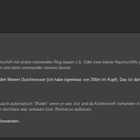

chiff mit einem rotierenden Ring bauen z.b. Oder zwei kleine Raumschiffe gl
n und dann umeinander rotieren lassen.
ndert Metern Durchmesser (ich habe irgentwas von 300m im Kopf). Das ist d
ch auch automatisch "Boden" wenn er was isst und da Kohlenstoff vorhanden i
an durchaus was anbauen bzw. Biomasse aufbauen.
loswerden...