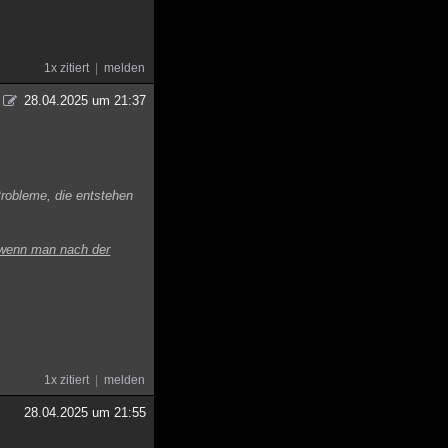
1x zitiert
melden
28.04.2025 um 21:37
Probleme, die entstehen
wenn man nach der
1x zitiert
melden
28.04.2025 um 21:55