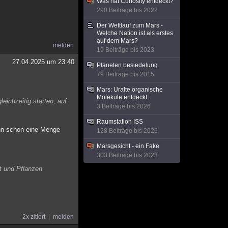
Was hat Curiosity entdeckt?
290 Beiträge bis 2022
Der Wettlauf zum Mars -
Welche Nation ist als erstes
auf dem Mars?
melden
19 Beiträge bis 2023
27.04.2025 um 23:40
Planeten besiedelung
79 Beiträge bis 2015
Mars: Uralte organische
Moleküle entdeckt
eichzeitig starten, auf
3 Beiträge bis 2026
Raumstation ISS
ann schon eine Menge
128 Beiträge bis 2026
Marsgesicht - ein Fake
303 Beiträge bis 2023
st und Pflanzen
2x zitiert
melden