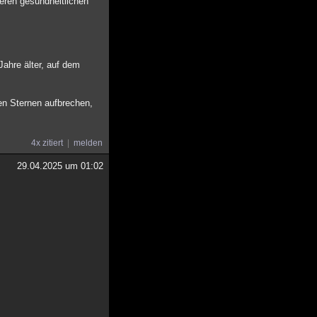
eren gesundheitlichen
Jahre älter, auf dem
ren Sternen aufbrechen,
4x zitiert
melden
29.04.2025 um 01:02