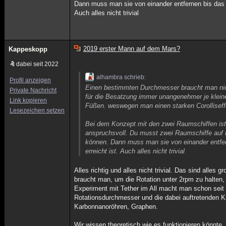
Dann muss man sie von einander entfernen bis das Sei
Auch alles nicht trivial
2019 erster Mann auf dem Mars?
Kappeskopp
dabei seit 2022
alhambra schrieb:
Profil anzeigen
Einen bestimmten Durchmesser braucht man nicht
Private Nachricht
für die Besatzung immer unangenehmer je kleine
Link kopieren
Füßen. weswegen man einen starken Corolliseffe
Lesezeichen setzen
Bei dem Konzept mit den zwei Raumschiffen ist 
anspruchsvoll. Du musst zwei Raumschiffe auf 
können. Dann muss man sie von einander entferne
erreicht ist. Auch alles nicht trivial
Alles richtig und alles nicht trivial. Das sind all
braucht man, um die Rotation unter 2rpm zu halten,
Experiment mit Tether im All macht man schon seit 
Rotationsdurchmesser und die dabei auftretenden Kr
Karbonnanoröhren, Graphen.
Wir wissen theoretisch wie es funktionieren könnte