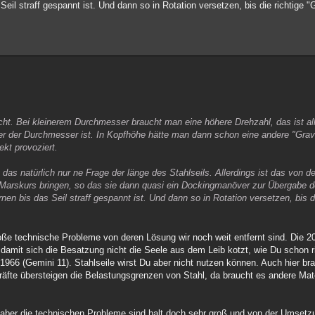
l straff gespannt ist. Und dann so in Rotation versetzen, bis die richtige "Gra
. Bei kleinerem Durchmesser braucht man eine höhere Drehzahl, das ist alle
r der Durchmesser ist. In Kopfhöhe hätte man dann schon eine andere "Gravi
kt provoziert.
das natürlich nur ne Frage der länge des Stahlseils. Allerdings ist das von 
Marskurs bringen, so das sie dann quasi ein Dockingmanöver zur Übergabe 
n bis das Seil straff gespannt ist. Und dann so in Rotation versetzen, bis die
es große technische Probleme von deren Lösung wir noch weit entfernt sind. Di
 damit sich die Besatzung nicht die Seele aus dem Leib kotzt, wie Du schon r
1966 (Gemini 11). Stahlseile wirst Du aber nicht nutzen können. Auch hier b
äfte übersteigen die Belastungsgrenzen von Stahl, da braucht es andere Mate
, aber die technischen Probleme sind halt doch sehr groß und von der Umsetzu