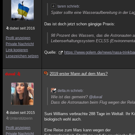
taren schrieb:
Später sollte eine Wasseraufbereitung in der La
Das ist doch jetzt schon gängige Praxis:
dabei seit 2016
98 Prozent des Wassers, das die Astronauten an
Profil anzeigen
Lebenserhaltungssystem ECLSS (Environmental 
Private Nachricht
Link kopieren
Quelle:
https://www.golem.de/news/nasa-trinkbar
Lesezeichen setzen
2019 erster Mann auf dem Mars?
duval
delta.m schrieb:
Wie ist das gemeint?
@duval
Dass die Astronauten beim Flug wegen der Relativ
dabei seit 2015
Suni Williams verbrachte 288 Tage im Weltall. Ihr K
Unterstützerin
biologisch wohl auch.
Profil anzeigen
Eine Reise zum Mars kann wegen der
Private Nachricht