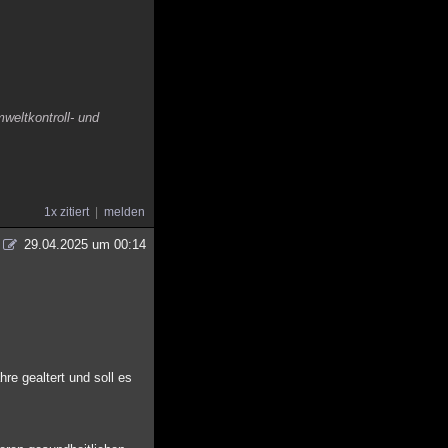
weltkontroll- und
1x zitiert
melden
29.04.2025 um 00:14
re gealtert und soll es