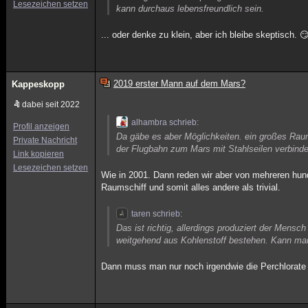
Lesezeichen setzen
kann durchaus lebensfreundlich sein.
... oder denke zu klein, aber ich bleibe skeptisch. 
2019 erster Mann auf dem Mars?
Kappeskopp
dabei seit 2022
alhambra schrieb:
Profil anzeigen
Da gäbe es aber Möglichkeiten. ein großes Raums
Private Nachricht
der Flugbahn zum Mars mit Stahlseilen verbinde
Link kopieren
Lesezeichen setzen
Wie in 2001. Dann reden wir aber von mehreren hu
Raumschiff und somit alles andere als trivial.
taren schrieb:
Das ist richtig, allerdings produziert der Mens
weitgehend aus Kohlenstoff bestehen. Kann m
Dann muss man nur noch irgendwie die Perchlorate 