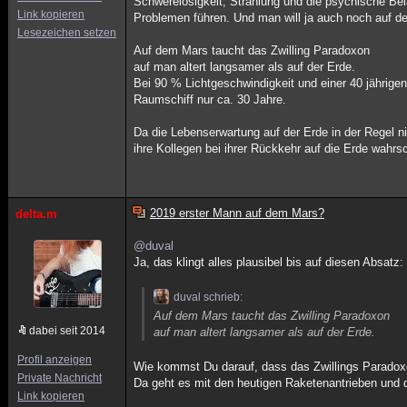
Schwerelosigkeit, Strahlung und die psychische B
Link kopieren
Problemen führen. Und man will ja auch noch auf d
Lesezeichen setzen
Auf dem Mars taucht das Zwilling Paradoxon
auf man altert langsamer als auf der Erde.
Bei 90 % Lichtgeschwindigkeit und einer 40 jährige
Raumschiff nur ca. 30 Jahre.
Da die Lebenserwartung auf der Erde in der Regel n
ihre Kollegen bei ihrer Rückkehr auf die Erde wahrsc
2019 erster Mann auf dem Mars?
delta.m
@duval
Ja, das klingt alles plausibel bis auf diesen Absatz:
duval schrieb:
Auf dem Mars taucht das Zwilling Paradoxon
dabei seit 2014
auf man altert langsamer als auf der Erde.
Profil anzeigen
Wie kommst Du darauf, dass das Zwillings Paradox
Private Nachricht
Da geht es mit den heutigen Raketenantrieben und 
Link kopieren