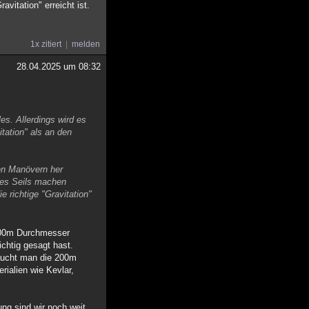
vitation" erreicht ist.
1x zitiert
melden
28.04.2025 um 08:32
s. Allerdings wird es
tation" als an den
den Manövern her
des Seils machen
 richtige "Gravitation"
e 200m Durchmesser
ichtig gesagt hast.
raucht man die 200m
rialien wie Kevlar,
ng sind wir noch weit