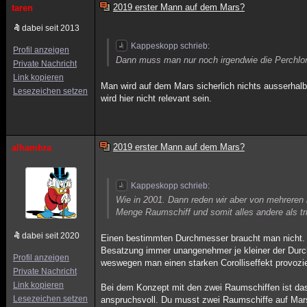
2019 erster Mann auf dem Mars?
taren
dabei seit 2013
Kappeskopp schrieb:
Profil anzeigen
Dann muss man nur noch irgendwie die Perchlor
Private Nachricht
Link kopieren
Man wird auf dem Mars sicherlich nichts ausserhalb 
Lesezeichen setzen
wird hier nicht relevant sein.
2019 erster Mann auf dem Mars?
alhambra
Kappeskopp schrieb:
Wie in 2001. Dann reden wir aber von mehreren
Menge Raumschiff und somit alles andere als tri
dabei seit 2020
Einen bestimmten Durchmesser braucht man nicht. Be
Besatzung immer unangenehmer je kleiner der Durch
Profil anzeigen
weswegen man einen starken Corolliseffekt provozie
Private Nachricht
Link kopieren
Bei dem Konzept mit den zwei Raumschiffen ist das 
Lesezeichen setzen
anspruchsvoll. Du musst zwei Raumschiffe auf Mar