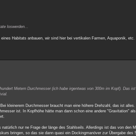
ate loswerden...
eines Habitats anbauen, wir sind hier bei vertikalen Farmen, Aquaponik, etc.
 hundert Metern Durchmesser (ich habe irgentwas von 300m im Kopf). Das ist
vial.
i kleinerem Durchmesser braucht man eine höhere Drehzahl, das ist alles. Al
messer ist. In Kopfhöhe hätte man dann schon eine andere "Gravitation" al
rt.
natürlich nur ne Frage der länge des Stahlseils. Allerdings ist das von den 
skurs bringen, so das sie dann quasi ein Dockingmanöver zur Übergabe des