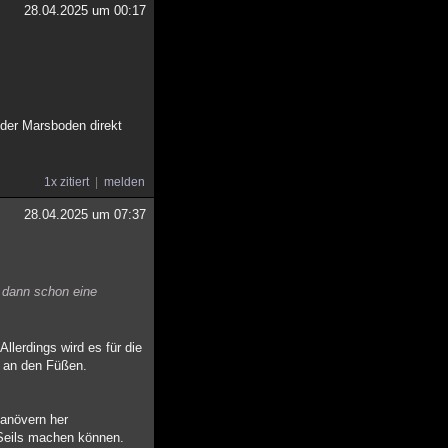
28.04.2025 um 00:17
 der Marsboden direkt
1x zitiert
melden
28.04.2025 um 07:37
 dann schon eine
lerdings wird es für die
s an den Füßen.
Manövern her
 Seils machen können.