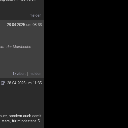
melden
28.04.2025 um 08:33
 etc. der Marsboden
1x zitiert
melden
28.04.2025 um 11:35
auer, sondern auch damit
m Mars, für mindestens 5