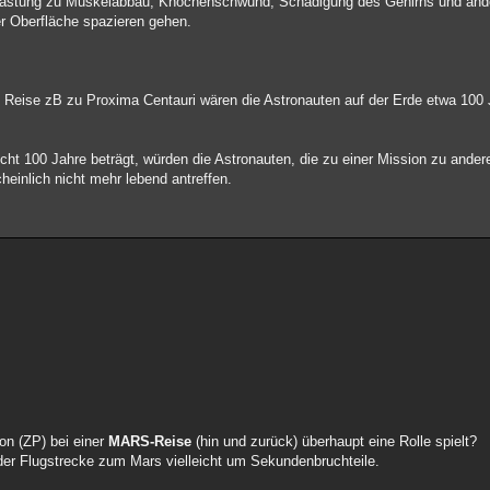
elastung zu Muskelabbau, Knochenschwund, Schädigung des Gehirns und and
er Oberfläche spazieren gehen.
n Reise zB zu Proxima Centauri wären die Astronauten auf der Erde etwa 100 
icht 100 Jahre beträgt, würden die Astronauten, die zu einer Mission zu ande
heinlich nicht mehr lebend antreffen.
on (ZP) bei einer
MARS-Reise
(hin und zurück) überhaupt eine Rolle spielt?
der Flugstrecke zum Mars vielleicht um Sekundenbruchteile.