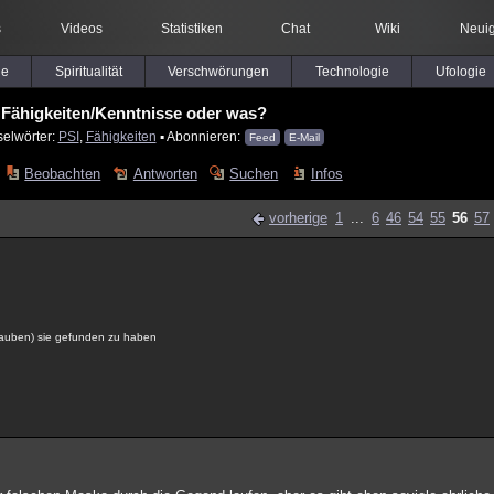
s
Videos
Statistiken
Chat
Wiki
Neuig
le
Spiritualität
Verschwörungen
Technologie
Ufologie
Fähigkeiten/Kenntnisse oder was?
selwörter:
PSI
,
Fähigkeiten
▪ Abonnieren:
Feed
E-Mail
Beobachten
Antworten
Suchen
Infos
vorherige
1
...
6
46
54
55
56
57
glauben) sie gefunden zu haben