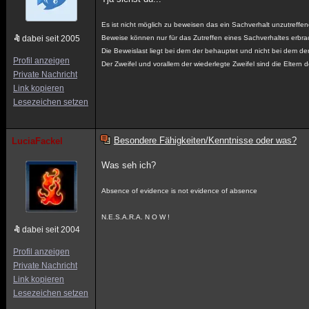
Es ist nicht möglich zu beweisen das ein Sachverhalt unzutreffend
dabei seit 2005
Beweise können nur für das Zutreffen eines Sachverhaltes erbra
Die Beweislast liegt bei dem der behauptet und nicht bei dem der
Profil anzeigen
Der Zweifel und vorallem der wiederlegte Zweifel sind die Eltern 
Private Nachricht
Link kopieren
Lesezeichen setzen
Besondere Fähigkeiten/Kenntnisse oder was?
LuciaFackel
Was seh ich?
Absence of evidence is not evidence of absence
N.E.S.A.R.A. N O W !
dabei seit 2004
Profil anzeigen
Private Nachricht
Link kopieren
Lesezeichen setzen