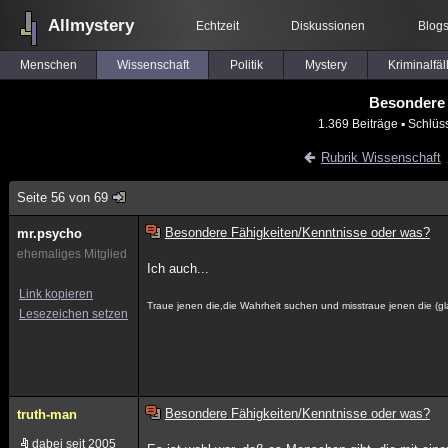
Allmystery
Echtzeit
Diskussionen
Blog
Menschen
Wissenschaft
Politik
Mystery
Kriminalfäl
Besondere 
1.369 Beiträge
▪ Schlüs
Rubrik Wissenschaft
Seite 56 von 69
Besondere Fähigkeiten/Kenntnisse oder was?
mr.psycho
ehemaliges Mitglied
Ich auch...
Link kopieren
Traue jenen die,die Wahrheit suchen und misstraue jenen die (
Lesezeichen setzen
Besondere Fähigkeiten/Kenntnisse oder was?
truth-man
dabei seit 2005