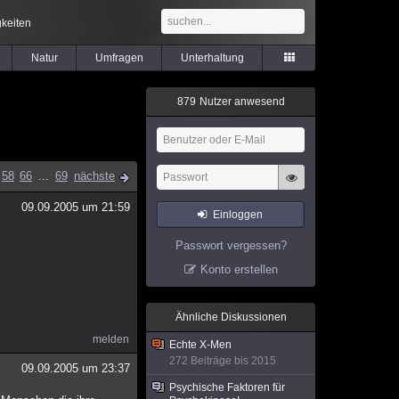
keiten
Natur
Umfragen
Unterhaltung
8
7
9
Nutzer anwesend
58
66
...
69
nächste
09.09.2005 um 21:59
Einloggen
Passwort vergessen?
Konto erstellen
Ähnliche Diskussionen
melden
Echte X-Men
272 Beiträge bis 2015
09.09.2005 um 23:37
Psychische Faktoren für