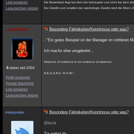
Link kopieren
Die Beweislast liegt bei dem der behauptet und nicht bei dem der
Lesezeichen setzen
Der Zweifel und vorallem der wiederlegte Zweifel sind die Eltern 
Besondere Fähigkeiten/Kenntnisse oder was?
LuciaFackel
- "Ein gutes Beispiel ist der Manager im mittleren 
Ich machs eher umgekehrt...
Absence of evidence is not evidence of absence
dabei seit 2004
N.E.S.A.R.A. N O W !
Profil anzeigen
Private Nachricht
Link kopieren
Lesezeichen setzen
Besondere Fähigkeiten/Kenntnisse oder was?
interpreter
@lucia
Tja siehst du...