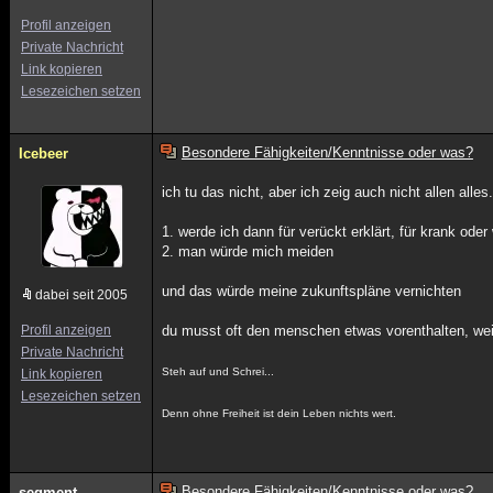
Profil anzeigen
Private Nachricht
Link kopieren
Lesezeichen setzen
Besondere Fähigkeiten/Kenntnisse oder was?
Icebeer
ich tu das nicht, aber ich zeig auch nicht allen alles
1. werde ich dann für verückt erklärt, für krank od
2. man würde mich meiden
und das würde meine zukunftspläne vernichten
dabei seit 2005
Profil anzeigen
du musst oft den menschen etwas vorenthalten, wei
Private Nachricht
Steh auf und Schrei...
Link kopieren
Lesezeichen setzen
Denn ohne Freiheit ist dein Leben nichts wert.
Besondere Fähigkeiten/Kenntnisse oder was?
segment