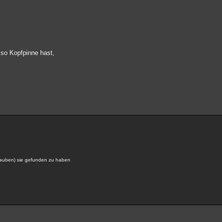
so Kopfpinne hast,
glauben) sie gefunden zu haben