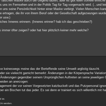
er falschen Maske durch die Gegend laufen, aber es gibt eben soviele ehrlich
s uns im Fernsehen und in der Politik Tag für Tag vorgemacht wird. (...und le
n uns seine Persönlichkeit hinter einer Maske verbirgt. Vielen Menschen kan
e ertragen, die ihr von ihrem Beruf oder der Gesellschaft aufgezwungen wurde
er usw.)
iches Inneres erinnern. (Inneres erinner? hab ich das geschrieben?)
 immer öfter zeigen? oder hat hier plötzlich keiner mehr welche?
ke keineswegs meine das der Berteffende seine Umwelt arglistig täuscht.
der sie vieleicht garnicht bemerkt: Änderungen in der Körpersprache Variatio
 Änderungen gegenüber seinem Ursprünglichen Auftreten an seine jeweiligen
beiden an anerzogen:
nagement der vor seinen Vorgesetzten katzbuckelt und das Putzpersonal ignor
 ein Bischen tut das jeder. Es sei denn er trainiert es sich willentlich mit har
 ist.
cht werden.