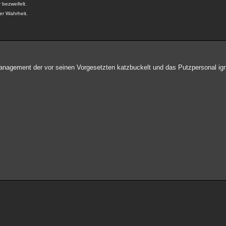
 bezweifelt.
der Wahrheit.
Management der vor seinen Vorgesetzten katzbuckelt und das Putzpersonal igno