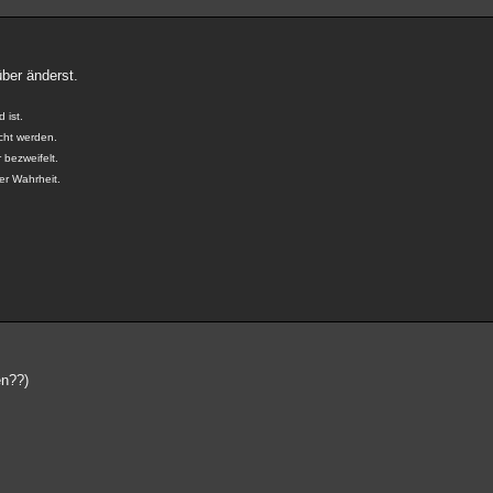
ber änderst.
 ist.
cht werden.
 bezweifelt.
der Wahrheit.
en??)