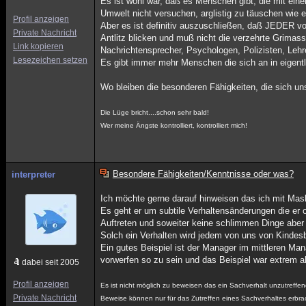
Es ist wohl war, daß es Menschen gibt, die mit ein
Umwelt nicht versuchen, arglistig zu täuschen wie e
Profil anzeigen
Aber es ist definitiv auszuschließen, daß JEDER vo
Private Nachricht
Antlitz blicken und muß nicht die verzehrte Grimass
Link kopieren
Nachrichtensprecher, Psychologen, Polizisten, Lehr
Lesezeichen setzen
Es gibt immer mehr Menschen die sich an in eigentl
Wo bleiben die besonderen Fähigkeiten, die sich uns
Die Lüge bricht....schon sehr bald!
Wer meine Ängste kontrolliert, kontrolliert mich!
Besondere Fähigkeiten/Kenntnisse oder was?
interpreter
Ich möchte gerne darauf hinweisen das ich mit Mas
Es geht er um subtile Verhaltensänderungen die er o
Auftreten und soweiter keine schlimmen Dinge aber
Solch ein Verhalten wird jedem von uns von Kindes
Ein gutes Beispiel ist der Manager im mittleren Ma
vorwerfen so zu sein und das Beispiel war extrem aber
dabei seit 2005
Profil anzeigen
Es ist nicht möglich zu beweisen das ein Sachverhalt unzutreffend
Private Nachricht
Beweise können nur für das Zutreffen eines Sachverhaltes erbra