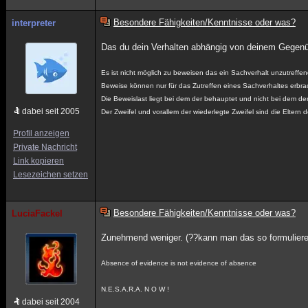
Besondere Fähigkeiten/Kenntnisse oder was?
interpreter
Das du dein Verhalten abhängig von deinem Gegenü
Es ist nicht möglich zu beweisen das ein Sachverhalt unzutreffend
Beweise können nur für das Zutreffen eines Sachverhaltes erbra
Die Beweislast liegt bei dem der behauptet und nicht bei dem der
dabei seit 2005
Der Zweifel und vorallem der wiederlegte Zweifel sind die Eltern 
Profil anzeigen
Private Nachricht
Link kopieren
Lesezeichen setzen
Besondere Fähigkeiten/Kenntnisse oder was?
LuciaFackel
Zunehmend weniger. (??kann man das so formulier
Absence of evidence is not evidence of absence
N.E.S.A.R.A. N O W !
dabei seit 2004