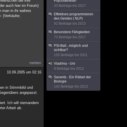
e Menschen die ihre
Psychokinese!
ider auch hier im Forum)
33 Beiträge bis 2017
n man in ihr wahres
Effektives programmieren
: (Verkäufer,
des Geistes ( NLP)
92 Beiträge bis 2015
Besondere Fähigkeiten
73 Beiträge bis 2017
PSI-Ball...möglich und
sichtbar?
155 Beiträge bis 2011
melden
Viadrina - Uni
9 Beiträge bis 2012
10.09.2005 um 02:16
Savants - Ein Rätsel der
Biologie
142 Beiträge bis 2013
nen in Stimmbild und
 Gegenübers angepasst.
iert. Ich will niemandem
ter Arbeit ab.