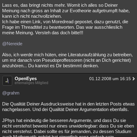
Lass es, das bringt nichts mehr. Womit ich alles so Deiner
Meinung nach gross an Inhalt zur Evotheorie aufgetrumpft habe,
kann ich nicht nachvollziehen.
Ich habe einen Link, von Moredread gepostet, dazu genutzt, die
Frage im Threadtitel zu beantworten. Das war ausschlieslich
meine Meinung. Versteh das doch bitte!!!
@Nereide
Also, ich werde mich hüten, eine Literaturaufzählung zu betreiben,
um mir danach von Pseudoproffessoren (nicht an Dich gerichtet)
anzuhören... Du kannst es Dir bestimmt denken.
OpenEyes
01.12.2008 um 16:15
ehemaliges Mitglied
@grahm
Die Qualität Deiner Ausdrucksweise hat in den letzten Posts etwas
nachgelassen. Und dei Qualität Deiner Argumentation ebenfalls.
JPhys hat eindeutig die besseren Argumente, und dass Du sie
nicht verstehst beweist nur eines unwiderlegbar: dass Du sie eben
nicht verstehst. Dabei sollte es für jemanden, zu dessen Studium
auch Mathematik gehört hat eigentlich ganz einfach sein.