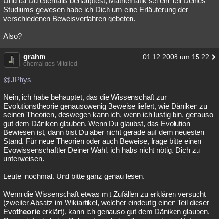
Und da Du ebenfalls behauptest, Mathematik sei ein Teil Deines
Studiums gewesen habe ich Dich um eine Erläuterung der
Besucht
Teilgenommen
Alle
Neue
Geschlossen
verschiedenen Beweisverfahren gebeten.
Lesenswert
Schlüsselwörter
Also?
grahm
01.12.2008 um 15:22
ehemaliges Mitglied
@JPhys
Nein, ich habe behauptet, das die Wissenschaft zur
Evolutionstheorie genausowenig Beweise liefert, wie Däniken zu
seinen Theorien, deswegen kann ich, wenn ich lustig bin, genauso
gut dem Däniken glauben. Wenn Du glaubst, das Evolution
Bewiesen ist, dann bist Du aber nicht gerade auf dem neuesten
Stand. Für neue Theorien oder auch Beweise, frage bitte einen
Evowissenschaftler Deiner Wahl, ich habs nicht nötig, Dich zu
unterweisen.
Leute, nochmal. Und bitte ganz genau lesen.
Wenn die Wissenschaft etwas mit Zufällen zu erklären versucht
(zweiter Absatz im Wikiartikel, welcher eindeutig einen Teil dieser
Evo
theorie
erklärt), kann ich genauso gut dem Däniken glauben.