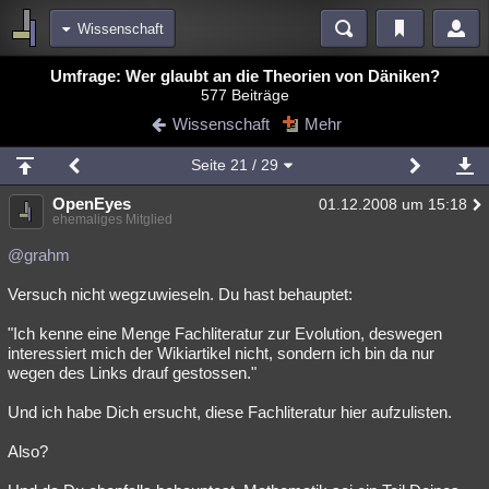
Wissenschaft
Bereiche
Umfrage: Wer glaubt an die Theorien von Däniken?
577 Beiträge
Echtzeit
Diskussionen
Blogs
Videos
Statistiken
Wissenschaft
Mehr
Chat
Wiki
Neuigkeiten
2
Seite
21
/ 29
meine Rubriken
OpenEyes
01.12.2008 um 15:18
Menschen
Wissenschaft
Politik
Mystery
Kriminalfälle
ehemaliges Mitglied
Spiritualität
Verschwörungen
Technologie
Ufologie
@grahm
Versuch nicht wegzuwieseln. Du hast behauptet:
Natur
Umfragen
Unterhaltung
weitere Rubriken
"Ich kenne eine Menge Fachliteratur zur Evolution, deswegen
interessiert mich der Wikiartikel nicht, sondern ich bin da nur
Philosophie
Träume
Orte
Esoterik
Literatur
wegen des Links drauf gestossen."
Astronomie
Helpdesk
Gruppen
Gaming
Filme
Und ich habe Dich ersucht, diese Fachliteratur hier aufzulisten.
Musik
Clash
Verbesserungen
Allmystery
English
Also?
Übersichten