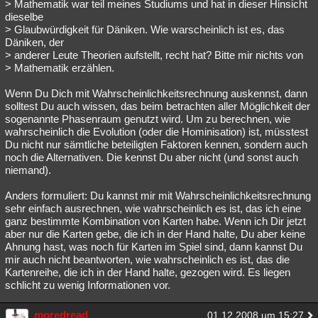
> Mathematik war teil meines Studiums und hat in dieser Hinsicht
dieselbe
> Glaubwürdigkeit für Däniken. Wie warscheinlich ist es, das
Däniken, der
> anderer Leute Theorien aufstellt, recht hat? Bitte mir nichts von
> Mathematik erzählen.
Wenn Du Dich mit Wahrscheinlichkeitsrechnung auskennst, dann
solltest Du auch wissen, das beim betrachten aller Möglichkeit der
sogenannte Phasenraum genutzt wird. Um zu berechnen, wie
wahrscheinlich die Evolution (oder die Hominisation) ist, müsstest
Du nicht nur sämtliche beteiligten Faktoren kennen, sondern auch
noch die Alternativen. Die kennst Du aber nicht (und sonst auch
niemand).
Anders formuliert: Du kannst mir mit Wahrscheinlichkeitsrechnung
sehr einfach ausrechnen, wie wahrscheinlich es ist, das ich eine
ganz bestimmte Kombination von Karten habe. Wenn ich Dir jetzt
aber nur die Karten gebe, die ich in der Hand halte, Du aber keine
Ahnung hast, was noch für Karten im Spiel sind, dann kannst Du
mir auch nicht beantworten, wie wahrscheinlich es ist, das die
Kartenreihe, die ich in der Hand halte, gezogen wird. Es liegen
schlicht zu wenig Informationen vor.
moredread
01.12.2008 um 15:27