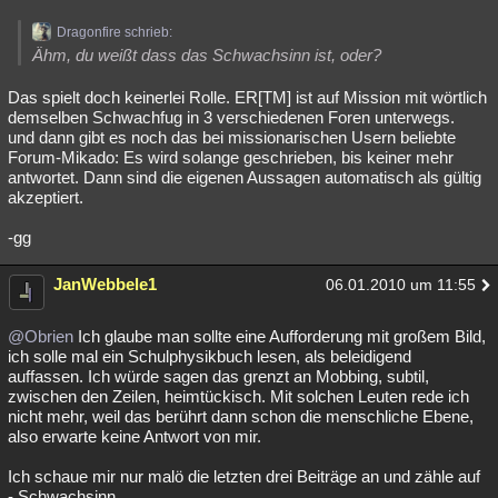
Dragonfire schrieb:
Ähm, du weißt dass das Schwachsinn ist, oder?
Das spielt doch keinerlei Rolle. ER[TM] ist auf Mission mit wörtlich
demselben Schwachfug in 3 verschiedenen Foren unterwegs.
und dann gibt es noch das bei missionarischen Usern beliebte
Forum-Mikado: Es wird solange geschrieben, bis keiner mehr
antwortet. Dann sind die eigenen Aussagen automatisch als gültig
akzeptiert.
-gg
JanWebbele1
06.01.2010 um 11:55
@Obrien
Ich glaube man sollte eine Aufforderung mit großem Bild,
ich solle mal ein Schulphysikbuch lesen, als beleidigend
auffassen. Ich würde sagen das grenzt an Mobbing, subtil,
zwischen den Zeilen, heimtückisch. Mit solchen Leuten rede ich
nicht mehr, weil das berührt dann schon die menschliche Ebene,
also erwarte keine Antwort von mir.
Ich schaue mir nur malö die letzten drei Beiträge an und zähle auf
- Schwachsinn