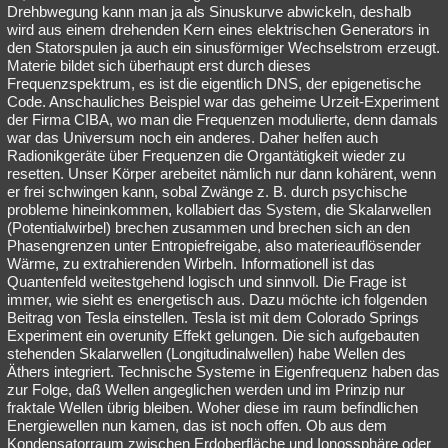
Drehbwegung kann man ja als Sinuskurve abwickeln, deshalb
wird aus einem drehenden Kern eines elektrischen Generators in
den Statorspulen ja auch ein sinusförmiger Wechselstrom erzeugt.
Materie bildet sich überhaupt erst durch dieses
Frequenzspektrum, es ist die eigentlich DNS, der epigenetische
Code. Anschauliches Beispiel war das geheime Urzeit-Experiment
der Firma CIBA, wo man die Frequenzen modulierte, denn damals
war das Universum noch ein anderes. Daher helfen auch
Radionikgeräte über Frequenzen die Organtätigkeit wieder zu
resetten. Unser Körper arebeitet nämlich nur dann kohärent, wenn
er frei schwingen kann, sobal Zwänge z. B. durch psychische
probleme hineinkommen, kollabiert das System, die Skalarwellen
(Potentialwirbel) brechen zusammen und brechen sich an den
Phasengrenzen unter Entropiefreigabe, also materieauflösender
Wärme, zu extrahierenden Wirbeln. Informationell ist das
Quantenfeld weitestgehend logisch und sinnvoll. Die Frage ist
immer, wie sieht es energetisch aus. Dazu möchte ich folgenden
Beitrag von Tesla einstellen. Tesla ist mit dem Colorado Springs
Experiment ein overunity Effekt gelungen. Die sich aufgebauten
stehenden Skalarwellen (Longitudinalwellen) habe Wellen des
Äthers integriert. Technische Systeme in Eigenfrequenz haben das
zur Folge, daß Wellen angeglichen werden und im Prinzip nur
fraktale Wellen übrig bleiben. Woher diese im raum befindlichen
Energiewellen nun kamen, das ist noch offen. Ob aus dem
Kondensatorraum zwischen Erdoberfläche und Ionossphäre oder