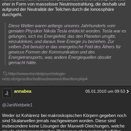
eher in Form von masseloser Neutrinostrahlung, die deshalb und
aufgrund der Neutralität der Teilchen durch die Ionossphäre
durchgeht.
Diese Wellen waren anfangs unseres Jahrhunderts vom
genialen Physiker Nikola Tesla entdeckt worden. Tesla war es
gelungen, sich ins Energiefeld, das den Planeten umgibt,
einzuklinken, und daraus freie Energie zu beziehen. Zur
selben Zeit benutzt er das energetische Feld des Äthers für
gewisse Formen der Kommunikation und des
Energietransports, was andere Energiequellen obsolet
gemacht hätte.
http://www.mentalpsychologie-
netz.de/gesellschaft/wahnsinn/elfwellen.php4
annabea
05.01.2010 um 09:53
@JanWebbele1
Weder ist Kohärenz bei makroskopischen Körpern gegeben noch
sind Skalarwellen jemals nachgewiesen worden. Diese sind
insbesondere keine Lösungen der Maxwell-Gleichungen, welche