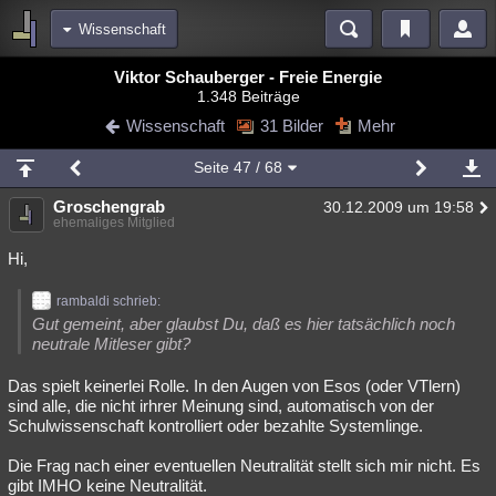
Wissenschaft
Bereiche
Viktor Schauberger - Freie Energie
1.348 Beiträge
Echtzeit
Diskussionen
Blogs
Videos
Statistiken
Wissenschaft
31 Bilder
Mehr
Chat
Wiki
Neuigkeiten
2
Seite
47
/ 68
meine Rubriken
Groschengrab
30.12.2009 um 19:58
Menschen
Wissenschaft
Politik
Mystery
Kriminalfälle
ehemaliges Mitglied
Spiritualität
Verschwörungen
Technologie
Ufologie
Hi,
Natur
Umfragen
Unterhaltung
rambaldi schrieb:
Gut gemeint, aber glaubst Du, daß es hier tatsächlich noch
weitere Rubriken
neutrale Mitleser gibt?
Philosophie
Träume
Orte
Esoterik
Literatur
Das spielt keinerlei Rolle. In den Augen von Esos (oder VTlern)
sind alle, die nicht irhrer Meinung sind, automatisch von der
Astronomie
Helpdesk
Gruppen
Gaming
Filme
Schulwissenschaft kontrolliert oder bezahlte Systemlinge.
Musik
Clash
Verbesserungen
Allmystery
English
Die Frag nach einer eventuellen Neutralität stellt sich mir nicht. Es
gibt IMHO keine Neutralität.
Übersichten