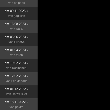
von
off-peak
am 09.11.2023 »
von
gagitsch
am 16.08.2023 »
von
Do-X
am 05.06.2023 »
von
Lupo54
am 01.04.2023 »
von
taren
am 19.02.2023 »
von
Rosinchen
am 12.02.2023 »
von
LeeMonade
am 01.12.2022 »
von
RalfWitsker
am 18.11.2022 »
von
paxito