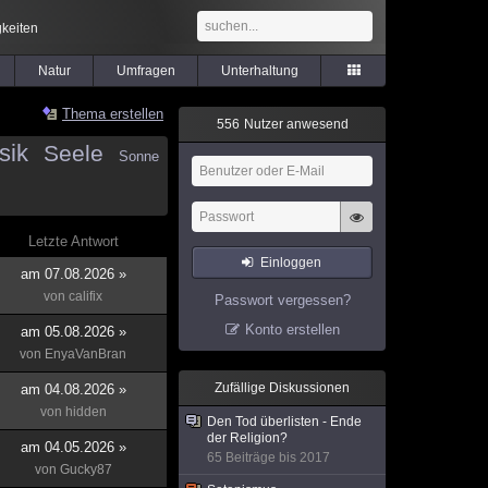
keiten
Natur
Umfragen
Unterhaltung
Thema erstellen
5
5
6
Nutzer anwesend
sik
Seele
Sonne
Letzte Antwort
Einloggen
am 07.08.2026 »
von
califix
Passwort vergessen?
Konto erstellen
am 05.08.2026 »
von
EnyaVanBran
Zufällige Diskussionen
am 04.08.2026 »
von
hidden
Den Tod überlisten - Ende
der Religion?
am 04.05.2026 »
65 Beiträge bis 2017
von
Gucky87