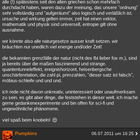
alle (!) spätestens seit den alten griechen schon mehrfach
durchdacht haben, waren dazu der meinung, das unsere "ordnung"
sehr vollständig und "aufgeräumt" also logisch und verläßlich ist.
ursache und wirkung gelten immer, zeit hat einen vektor,
mathematik und physik sind universell, entropie gilt ohne
ausnahme.
wir könnte also alle naturgesetze ausser kraft setzen. wir
bräuchten nur unedlich viel energie und/oder Zeit!
die bekannten grenzfälle der natur (nicht des fbi lieber fox m.), sind
ja bereits über die maßen faszinierend und strange.
quantentunneleffekt, ereignishorizont, heisenbergsche
unschärferelation, die zahl pi, primzahlen, "dieser satz ist falsch",
möbius-schleife und und und.
ich rede nicht davon unkreativ, uninteressiert oder unaufmerksam
zu sein. es gibt aber dinge, die feststehen in dieser welt. ich mache
gerne gedankenexperimente und bin offen für sci-fi und
ungewöhnliche phänomene.
viel spaß beim knobeln!
Pumpkins
06.07.2011 um 16:25