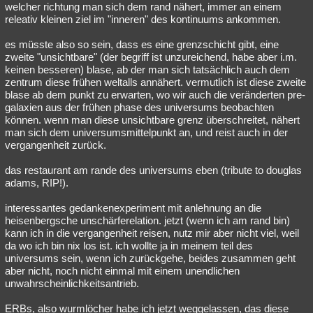
welcher richtung man sich dem rand nähert, immer an einem
releativ kleinen ziel im "inneren" des kontinuums ankommen.
es müsste also so sein, dass es eine grenzschicht gibt, eine
zweite "unsichtbare" (der begriff ist unzureichend, habe aber i.m.
keinen besseren) blase, ab der man sich tatsächlich auch dem
zentrum diese frühen weltalls annähert. vermutlich ist diese zweite
blase ab dem punkt zu erwarten, wo wir auch die veränderten pre-
galaxien aus der frühen phase des universums beobachten
können. wenn man diese unsichtbare grenz überschreitet, nähert
man sich dem universumsmittelpunkt an, und reist auch in der
vergangenheit zurück.
das restaurant am rande des universums eben (tribute to douglas
adams, RIP!).
interessantes gedankenexperiment mit anlehnung an die
heisenbergsche unschärferelation. jetzt (wenn ich am rand bin)
kann ich in die vergangenheit reisen, nutz mir aber nicht viel, weil
da wo ich bin nix los ist. ich wollte ja in meinem teil des
universums sein, wenn ich zurückgehe, beides zusammen geht
aber nicht, noch nicht einmal mit einem unendlichen
unwahrscheinlichkeitsantrieb.
ERBs, also wurmlöcher habe ich jetzt weggelassen, das diese