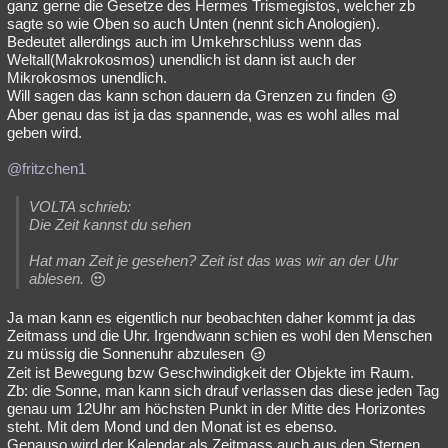
ganz gerne die Gesetze des Hermes Trismegistos, welcher zb
sagte so wie Oben so auch Unten (nennt sich Anologien).
Bedeutet allerdings auch im Umkehrschluss wenn das
Weltall(Makrokosmos) unendlich ist dann ist auch der
Mikrokosmos unendlich.
Will sagen das kann schon dauern da Grenzen zu finden
Aber genau das ist ja das spannende, was es wohl alles mal
geben wird.
@fritzchen1
VOLTA schrieb:
Die Zeit kannst du sehen
Hat man Zeit je gesehen? Zeit ist das was wir an der Uhr
ablesen.
Ja man kann es eigentlich nur beobachten daher kommt ja das
Zeitmass und die Uhr. Irgendwann schien es wohl den Menschen
zu müssig die Sonnenuhr abzulesen
Zeit ist Bewegung bzw Geschwindigkeit der Objekte im Raum.
Zb: die Sonne, man kann sich drauf verlassen das diese jeden Tag
genau um 12Uhr am höchsten Punkt in der Mitte des Horizontes
steht. Mit dem Mond und den Monat ist es ebenso.
Genauso wird der Kalendar als Zeitmass auch aus den Sternen