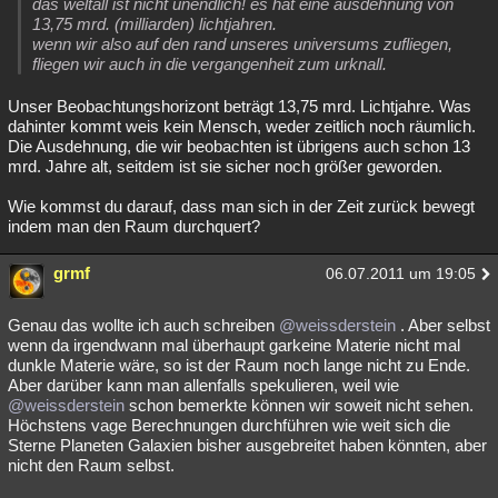
das weltall ist nicht unendlich! es hat eine ausdehnung von
13,75 mrd. (milliarden) lichtjahren.
wenn wir also auf den rand unseres universums zufliegen,
fliegen wir auch in die vergangenheit zum urknall.
Unser Beobachtungshorizont beträgt 13,75 mrd. Lichtjahre. Was
dahinter kommt weis kein Mensch, weder zeitlich noch räumlich.
Die Ausdehnung, die wir beobachten ist übrigens auch schon 13
mrd. Jahre alt, seitdem ist sie sicher noch größer geworden.
Wie kommst du darauf, dass man sich in der Zeit zurück bewegt
indem man den Raum durchquert?
grmf
06.07.2011 um 19:05
Genau das wollte ich auch schreiben
@weissderstein
. Aber selbst
wenn da irgendwann mal überhaupt garkeine Materie nicht mal
dunkle Materie wäre, so ist der Raum noch lange nicht zu Ende.
Aber darüber kann man allenfalls spekulieren, weil wie
@weissderstein
schon bemerkte können wir soweit nicht sehen.
Höchstens vage Berechnungen durchführen wie weit sich die
Sterne Planeten Galaxien bisher ausgebreitet haben könnten, aber
nicht den Raum selbst.