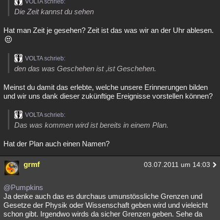
VOLTA schrieb:
Besucht
Teilgenommen
Alle
Neue
Geschlossen
Die Zeit kannst du sehen
Hat man Zeit je gesehen? Zeit ist das was wir an der Uhr ablesen.
Lesenswert
Schlüsselwörter
VOLTA schrieb:
den das was Geschehen ist ,ist Geschehen.
Meinst du damit das erlebte, welche unsere Erinnerungen bilden
und wir uns dank dieser zukünftige Ereignisse vorstellen können?
VOLTA schrieb:
Das was kommen wird ist bereits in einem Plan.
Hat der Plan auch einen Namen?
grmf
03.07.2011 um 14:03
@Pumpkins
Ja denke auch das es durchaus umunstössliche Grenzen und
Gesetze der Physik oder Wissenschaft geben wird und vieleicht
schon gibt. Irgendwo wirds da sicher Grenzen geben. Sehe da