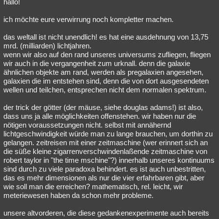
hallo!
ich möchte eure verwirrung noch kompletter machen.
das weltall ist nicht unendlich! es hat eine ausdehnung von 13,75
mrd. (milliarden) lichtjahren.
wenn wir also auf den rand unseres universums zufliegen, fliegen
wir auch in die vergangenheit zum urknall. denn die galaxie
ähnlichen objekte am rand, werden als pregalaxien angesehen,
galaxien die im entstehen sind, denn die von dort ausgesendeten
wellen und teilchen, entsprechen nicht dem normalen spektrum.
der trick der götter (der mäuse, siehe douglas adams!) ist also,
dass uns ja alle möglichkeiten offenstehen. wir haben nur die
nötigen voraussetzungen nicht. selbst mit annähernd
lichtgeschwindigkeit würde man zu lange brauchen, um dorthin zu
gelangen. zeitreisen mit einer zeitmaschine (wer erinnert sich an
die süße kleine zigarrenverschwindenlaßende zeitmaschine von
robert taylor in "the time mschine"?) innerhalb unseres kontinuums
sind durch zu viele paradoxa behindert. es ist auch unbestritten,
das es mehr dimensionen als nur die vier erfahrbaren gibt, aber
wie soll man die erreichen? mathematisch, rel. leicht, wir
meteriewesen haben da schon mehr probleme.
unsere altvorderen, die diese gedankenexperimente auch bereits