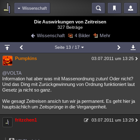
Wissenschaft
Bereiche
Die Auswirkungen von Zeitreisen
327 Beiträge
Echtzeit
Diskussionen
Blogs
Videos
Statistiken
Wissenschaft
4 Bilder
Mehr
Chat
Wiki
Neuigkeiten
Seite
13
/ 17
meine Rubriken
Pumpkins
03.07.2011 um 13:25
Menschen
Wissenschaft
Politik
Mystery
Kriminalfälle
Spiritualität
Verschwörungen
Technologie
Ufologie
@VOLTA
Information hat aber was mit Massenordnung zutun! Oder nicht?
Und das Ding mit Zurückgewinnung von Ordnung funktioniert laut
Natur
Umfragen
Unterhaltung
Gesetz ja nicht so ganz.
weitere Rubriken
Wie gesagt Zeitreisen ansich tun wir ja permanent. Es geht hier ja
Philosophie
Träume
Orte
Esoterik
Literatur
hauptsächlich um Zeitsprünge in die Vergangenheit.
Astronomie
Helpdesk
Gruppen
Gaming
Filme
fritzchen1
03.07.2011 um 13:29
Musik
Clash
Verbesserungen
Allmystery
English
Übersichten