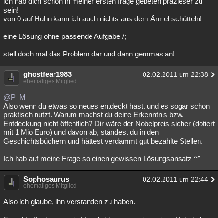
ich hab dich schon in meiner ersten frage gebeten präzieser zu
sein!
von 0 auf Huhn kann ich auch nichts aus dem Ärmel schütteln!
eine Lösung ohne passende Aufgabe /;
stell doch mal das Problem dar und dann gemmas an!
ghostfear1983
02.02.2011 um 22:38
ehemaliges Mitglied
@P_M
Also wenn du etwas so neues entdeckt hast, und es sogar schon
praktisch nutzt. Warum machst du deine Erkenntnis bzw.
Entdeckung nicht öffentlich? Dir wäre der Nobelpreis sicher (dotiert
mit 1 Mio Euro) und davon ab, ständest du in den
Geschichtsbüchern und hättest verdammt gut bezahlte Stellen.
Ich hab auf meine Frage so einen gewissen Lösungsansatz ^^
Sophosaurus
02.02.2011 um 22:44
ehemaliges Mitglied
Also ich glaube, ihn verstanden zu haben.