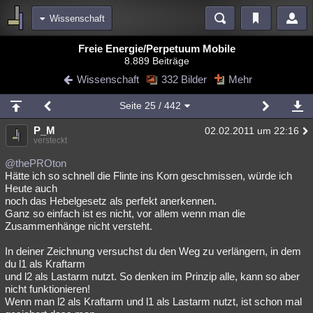
Wissenschaft
Bereiche
Freie Energie/Perpetuum Mobile
8.889 Beiträge
Echtzeit
Diskussionen
Blogs
Videos
Statistiken
Wissenschaft
332 Bilder
Mehr
Chat
Wiki
Neuigkeiten
2
Seite
25
/ 442
meine Rubriken
P_M
02.02.2011 um 22:16
Menschen
Wissenschaft
Politik
Mystery
Kriminalfälle
versteckt
Spiritualität
Verschwörungen
Technologie
Ufologie
@thePROton
Hätte ich so schnell die Flinte ins Korn geschmissen, würde ich
Heute auch
Natur
Umfragen
Unterhaltung
noch das Hebelgesetz als perfekt anerkennen.
weitere Rubriken
Ganz so einfach ist es nicht, vor allem wenn man die
Zusammenhänge nicht versteht.
Philosophie
Träume
Orte
Esoterik
Literatur
In deiner Zeichnung versuchst du den Weg zu verlängern, in dem
Astronomie
Helpdesk
Gruppen
Gaming
Filme
du l1 als Kraftarm
und l2 als Lastarm nutzt. So denken im Prinzip alle, kann so aber
Musik
Clash
Verbesserungen
Allmystery
English
nicht funktionieren!
Wenn man l2 als Kraftarm und l1 als Lastarm nutzt, ist schon mal
Übersichten