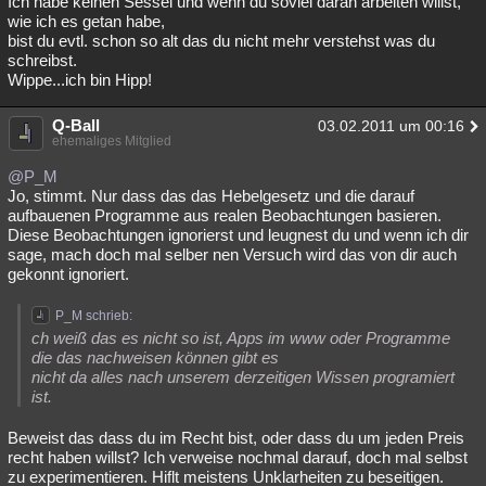
Ich habe keinen Sessel und wenn du soviel daran arbeiten willst,
wie ich es getan habe,
bist du evtl. schon so alt das du nicht mehr verstehst was du
schreibst.
Wippe...ich bin Hipp!
Q-Ball
03.02.2011 um 00:16
ehemaliges Mitglied
@P_M
Jo, stimmt. Nur dass das das Hebelgesetz und die darauf
aufbauenen Programme aus realen Beobachtungen basieren.
Diese Beobachtungen ignorierst und leugnest du und wenn ich dir
sage, mach doch mal selber nen Versuch wird das von dir auch
gekonnt ignoriert.
P_M schrieb:
ch weiß das es nicht so ist, Apps im www oder Programme
die das nachweisen können gibt es
nicht da alles nach unserem derzeitigen Wissen programiert
ist.
Beweist das dass du im Recht bist, oder dass du um jeden Preis
recht haben willst? Ich verweise nochmal darauf, doch mal selbst
zu experimentieren. Hiflt meistens Unklarheiten zu beseitigen.