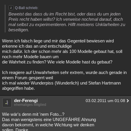
Q-Ball schrieb:
Beweist das dass du im Recht bist, oder dass du um jeden
Preis recht haben willst? Ich verweise nochmal darauf, doch
mal selbst zu experimentieren. Hiflt meistens Unklarheiten zu
beseitigen.
Wenn ich falsch liege und mir das Gegenteil bewiesen wird
erkenne ich das an und entschuldige
mich dafür. Ich der schon mehr als 100 Modelle gebaut hat, soll
noch mehr Modelle bauen um
die Wahrheit zu finden? Wie viele Modelle hast du gebaut?
Ich reagiere auf Unwahrheiten sehr extrem, wurde auch gerade in
einem Forum gesperrt weil
ich mal wieder Wunderpiss (Wunderlich) und Stefan Hartmann
abgegriffen habe.
der-Ferengi
03.02.2011 um 01:08
ehemaliges Mitglied
Wie wär's denn mit 'nem Foto...?
Das man wenigstens eine UNGEFÄHRE Ahnung
davon bekommt, in welche Wichtung wir denken
sollen. Danke.