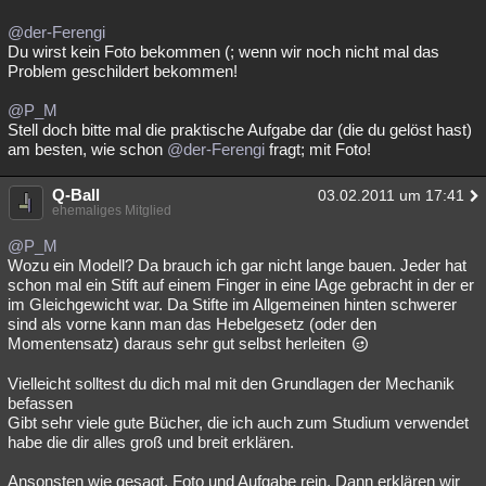
@der-Ferengi
Du wirst kein Foto bekommen (; wenn wir noch nicht mal das
Problem geschildert bekommen!
@P_M
Stell doch bitte mal die praktische Aufgabe dar (die du gelöst hast)
am besten, wie schon
@der-Ferengi
fragt; mit Foto!
Q-Ball
03.02.2011 um 17:41
ehemaliges Mitglied
@P_M
Wozu ein Modell? Da brauch ich gar nicht lange bauen. Jeder hat
schon mal ein Stift auf einem Finger in eine lAge gebracht in der er
im Gleichgewicht war. Da Stifte im Allgemeinen hinten schwerer
sind als vorne kann man das Hebelgesetz (oder den
Momentensatz) daraus sehr gut selbst herleiten
Vielleicht solltest du dich mal mit den Grundlagen der Mechanik
befassen
Gibt sehr viele gute Bücher, die ich auch zum Studium verwendet
habe die dir alles groß und breit erklären.
Ansonsten wie gesagt, Foto und Aufgabe rein. Dann erklären wir