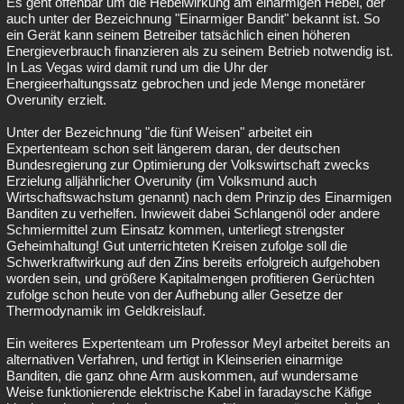
Es geht offenbar um die Hebelwirkung am einarmigen Hebel, der
auch unter der Bezeichnung "Einarmiger Bandit" bekannt ist. So
ein Gerät kann seinem Betreiber tatsächlich einen höheren
Energieverbrauch finanzieren als zu seinem Betrieb notwendig ist.
In Las Vegas wird damit rund um die Uhr der
Energieerhaltungssatz gebrochen und jede Menge monetärer
Overunity erzielt.
Unter der Bezeichnung "die fünf Weisen" arbeitet ein
Expertenteam schon seit längerem daran, der deutschen
Bundesregierung zur Optimierung der Volkswirtschaft zwecks
Erzielung alljährlicher Overunity (im Volksmund auch
Wirtschaftswachstum genannt) nach dem Prinzip des Einarmigen
Banditen zu verhelfen. Inwieweit dabei Schlangenöl oder andere
Schmiermittel zum Einsatz kommen, unterliegt strengster
Geheimhaltung! Gut unterrichteten Kreisen zufolge soll die
Schwerkraftwirkung auf den Zins bereits erfolgreich aufgehoben
worden sein, und größere Kapitalmengen profitieren Gerüchten
zufolge schon heute von der Aufhebung aller Gesetze der
Thermodynamik im Geldkreislauf.
Ein weiteres Expertenteam um Professor Meyl arbeitet bereits an
alternativen Verfahren, und fertigt in Kleinserien einarmige
Banditen, die ganz ohne Arm auskommen, auf wundersame
Weise funktionierende elektrische Kabel in faradaysche Käfige