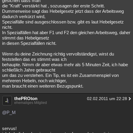
gesichert dass man
die "Kraft" verstärkt hat , sozusagen der erste Schritt.
Besucht
Teilgenommen
Alle
Neue
Geschlossen
Dummerweise sagt das Hebelgesetz jetzt dass der Arbeitsweg
dadurch verkürzt wird,
Lesenswert
Schlüsselwörter
Spezialfälle sind ausgeschlossen bzw. gibt es laut Hebelgesetz
nicht.
In Spezialfällen hat aber F1 und F2 den gleichen Arbeitsweg, daher
stimmt das Hebelgesetz
in diesen Spezialfällen nicht.
Wenn du deine Zeichnung richtig vervollständigst, wirst du
feststellen das es stimmt was ich
behaupte. Nimm dir aber etwas mehr als 5 Minuten Zeit, ich habe
schließlich Jahre gebraucht
um das zu verstehen. Ein Tip, es ist ein Zusammenspiel von
mehreren Hebeln, noch wichtiger,
man braucht einen weiteren Bezugspunkt.
thePROton
02.02.2011 um 22:28
ehemaliges Mitglied
@P_M
servus!