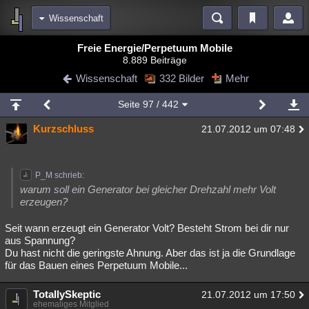
Wissenschaft
Bereiche
Freie Energie/Perpetuum Mobile
8.889 Beiträge
Echtzeit
Diskussionen
Blogs
Videos
Statistiken
Wissenschaft
332 Bilder
Mehr
Chat
Wiki
Neuigkeiten
Seite
97
/ 442
meine Rubriken
Kurzschluss
21.07.2012 um 07:48
Menschen
Wissenschaft
Politik
Mystery
Kriminalfälle
Spiritualität
Verschwörungen
Technologie
Ufologie
P_M schrieb:
Natur
Umfragen
Unterhaltung
warum soll ein Generator bei gleicher Drehzahl mehr Volt
erzeugen?
weitere Rubriken
Seit wann erzeugt ein Generator Volt? Besteht Strom bei dir nur
Philosophie
Träume
Orte
Esoterik
Literatur
aus Spannung?
Du hast nicht die geringste Ahnung. Aber das ist ja die Grundlage
Astronomie
Helpdesk
Gruppen
Gaming
Filme
für das Bauen eines Perpetuum Mobile...
Musik
Clash
Verbesserungen
Allmystery
English
TotallySkeptic
21.07.2012 um 17:50
Übersichten
ehemaliges Mitglied