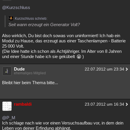
Besucht
Teilgenommen
Alle
Neue
Geschlossen
@Kurzschluss
Lesenswert
Schlüsselwörter
Kurzschluss schrieb:
Seit wann erzeugt ein Generator Volt?
Also wirklich, Du bist doch sowas von uninformiert! Ich hab ein
Modul zu Hause, das erzeugt aus einer Taschenlampen - Batterie
25 000 Volt.
(Die Idee hatte ich schon als Achtjähriger. Im Alter von 8 Jahren
und einer Stunde habe ich sie gekübelt
)
Dude
22.07.2012 um 23:34
ehemaliges Mitglied
Bleibt hier beim Thema bitte...
rambaldi
23.07.2012 um 16:34
@P_M
Ich schlage nach wie vor einen Versuchsaufbau vor, in dem dein
Leben von deiner Erfindung abhängt.