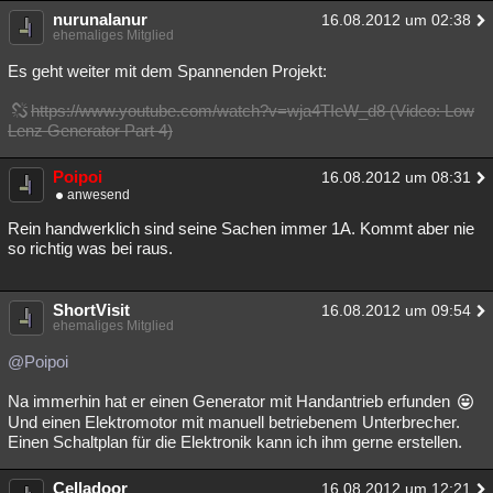
nurunalanur
16.08.2012 um 02:38
ehemaliges Mitglied
Es geht weiter mit dem Spannenden Projekt:
https://www.youtube.com/watch?v=wja4TIeW_d8 (Video: Low
Lenz Generator Part 4)
Poipoi
16.08.2012 um 08:31
anwesend
Rein handwerklich sind seine Sachen immer 1A. Kommt aber nie
so richtig was bei raus.
ShortVisit
16.08.2012 um 09:54
ehemaliges Mitglied
@Poipoi
Na immerhin hat er einen Generator mit Handantrieb erfunden
Und einen Elektromotor mit manuell betriebenem Unterbrecher.
Einen Schaltplan für die Elektronik kann ich ihm gerne erstellen.
Celladoor
16.08.2012 um 12:21