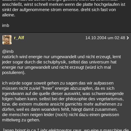
anschließt, wirst schnell merken wenn die platte hochgelaufen ist
sinkt der aufgenommene strom emense. dreht sich fast von
alleine.
imb
r_Alf
14.10.2004 um 02:48
@imb
natürlich wird energie nur umgewandelt und nicht erzeugt, lernt
jeder sogar durch die schulphysik, selbst das universum hat
energie nur umgewandelt und nicht erzeugt (würd ich mal
postulieren).
ich würde sogar soweit gehen zu sagen das wir aufpassen
müssen nicht zuviel "freier" energie abzuzapfen, da es sich
irgendwann auf die quelle dieser auswirkt, was schwerwiegende
folgen haben kann. selbst bei der philosophie des vegetarismus,
bzw. die extrem mutierte ansicht garnichts mehr aufnehmen zu
dürfen, weil es dann woanders fehlt, hängt damit zusammen.
die menschen neigen leider (noch) nicht dazu einen gewissen
mittelweg zu gehen.
Japan bringt in ca 1 jahr elektroautos raus, wo eine n maschine die