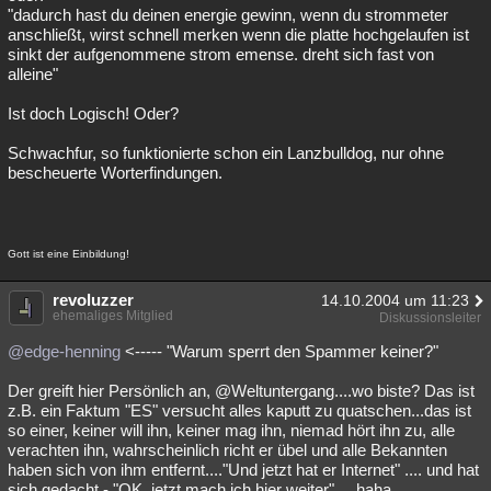
"dadurch hast du deinen energie gewinn, wenn du strommeter
anschließt, wirst schnell merken wenn die platte hochgelaufen ist
sinkt der aufgenommene strom emense. dreht sich fast von
alleine"
Ist doch Logisch! Oder?
Schwachfur, so funktionierte schon ein Lanzbulldog, nur ohne
bescheuerte Worterfindungen.
Gott ist eine Einbildung!
revoluzzer
14.10.2004 um 11:23
ehemaliges Mitglied
Diskussionsleiter
@edge-henning
<----- "Warum sperrt den Spammer keiner?"
Der greift hier Persönlich an, @Weltuntergang....wo biste? Das ist
z.B. ein Faktum "ES" versucht alles kaputt zu quatschen...das ist
so einer, keiner will ihn, keiner mag ihn, niemad hört ihn zu, alle
verachten ihn, wahrscheinlich richt er übel und alle Bekannten
haben sich von ihm entfernt...."Und jetzt hat er Internet" .... und hat
sich gedacht - "OK, jetzt mach ich hier weiter" ....haha...