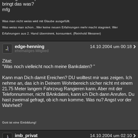
bringt das was?
mfg
Was man nicht weiss wird mit Glaube ausgefüllt.
Was weiss man schon...Wer keine neuen Erfahrungen mehr macht stagniert. Wer
Erfahrungen aus 2. Hand übernimmt, konsumiert. (Reinhold Messner)
edge-henning
14.10.2004 um 00:18
ehemaliges Mitglied
Zitat:
"Was noch vielleicht noch meine Bankdaten? "
Kann man Dich damit Ereichen? DU wolltest mir was zeigen. Ich
nehme an, das ich in Deinem Wohnbereich sicher nicht mt einem
21.75 Meter langem Fahrzeug Rangieren kann. Aber mit der
Telefonnummer, nicht BAnkdaten, kann ich Dich dann Anrufen. Du
hast zweimal gefragt, ob ich nun komme. Was nu? Angst vor der
Wahrheit?
Gott ist eine Einbildung!
imb_privat
14.10.2004 um 02:10