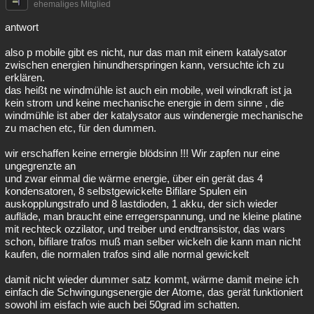
ehemaliges Mitglied
antwort
also p mobile gibt es nicht, nur das man mit einem katalysator
zwischen energien hinundherspringen kann, versuchte ich zu
erklären.
das heißt ne windmühle ist auch ein mobile, weil windkraft ist ja
kein strom und keine mechanische energie in dem sinne , die
windmühle ist aber der katalysator aus windenergie mechanische
zu machen etc, für den dummen.
wir erschaffen keine ernergie blödsinn !!! Wir zapfen nur eine
ungegrenzte an
und zwar einmal die wärme energie, über ein gerät das 4
kondensatoren, 8 selbstgewickelte Bifilare Spulen ein
auskopplungstrafo und 8 lastdioden, 1 akku, der sich wieder
aufläde, man braucht eine erregerspannung, und ne kleine platine
mit rechteck ozzilator, und treiber und endtransistor, das wars
schon, bifilare trafos muß man selber wickeln die kann man nicht
kaufen, die normalen trafos sind alle normal gewickelt
damit nicht wieder dummer satz kommt, wärme damit meine ich
einfach die Schwingungsenergie der Atome, das gerät funktioniert
sowohl im eisfach wie auch bei 50grad im schatten.