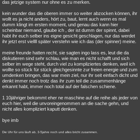
das jetzige system nur ohne es zu merken.
kein wunder das die oberen immer so weiter abzocken können, ihr
wollt es ja nicht anders, hört zu, baut, lernt auch wenn es mal
dumm klingt im ersten moment, und genau das kann hier
scheinbar niemand, glaube ich , der ist dumm der spinnt, dabei
habt ihr euch selber ins eigne gesicht geschlagen, nur das werdet
ihr jetzt erst viellll später verstehn wie ich das (der spinner) meine.
meine freunde hatten recht, sie sagten ingo lass es, leut die da
diskutieren sind sehr schlau, wie man es nicht schafft und sich
selber im wege steht, durch viel zu kompliziertes denken, weil ich
wollte so stück für stück gleichgesinnte zur freien energie und zum
umdenken bringen, das war mein ziel, nur ihr seit einfach dicht und
denkt immer noch trotz das ihr zum teil die zusammenhänge
erkannt habt, immer noch total auf der falschen schiene.
1 10jähriger bekommt eher ne maschine auf die reihe als jeder von
euch hier, weil die unvoreingenommen an die sache gehn, und
nicht alles kompliziert kaputt denken.
bye imb
Die Uhr für uns läuft ab, 3-5jahre noch und alles bricht zusammen.