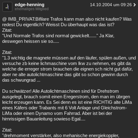
edge-henning
14.10.2004 um 09:26
ehemaliges Mitglied
@ IMB_PRIVAT:Bifilare Trafos kann man also nicht kaufen? Was
redest Du eigentlich? Weisst Du überhaupt was das ist?
Zitat:
"Und Normale Trafos sind normal gewickelt......" Ja Klar,
deswegen heissen sie so.....
Zitat:
"1.3 wichtig die magnete müssen auf den läufer, spülen außen, und
versuche zb keine lichmaschine vom lkw zu nehmen, es gibt da
welche die erreger strom brauchen die eignen sch nicht gut dafür,
aber ne alte autolichtmaschine das gibt so schon gewinn durch
das schwungrad ...
Du schwätzer! Alle Autolichtmaschinen sind für Drehstrom
ausgelegt, brauch somit einen Eregerstrom, den man im übrgen
leicht erzeugen kann. Es Sei denn es ist eine RICHTIG alte LiMa
eines Käfers oder Trabants mit 6 Volt Anlage und Gleichstrom-
LiMa oder einen Dynamo vom Fahrrad. Aber ist bei der
hirnrissigen Bauanleitung sowieso Egal....
Zitat:
"drehmoment verstärker, also mehanische energiekoppler,