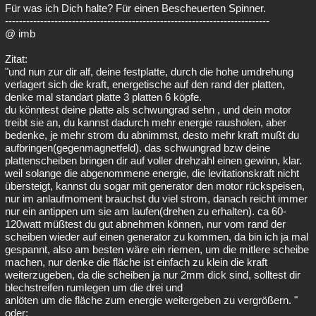
Für was ich Dich halte? Für einen Bescheuerten Spinner.
---------------------------------------------------------------------------
@ imb
Zitat:
"und nun zur dir alf, deine festplatte, durch die hohe umdrehung
verlagert sich die kraft, energetische auf den rand der platten,
denke mal standart platte 3 platten 6 köpfe.
du könntest deine platte als schwungrad sehn , und dein motor
treibt sie an, du kannst dadurch mehr energie rausholen, aber
bedenke, je mehr strom du abnimmst, desto mehr kraft mußt du
aufbringen(gegenmagnetfeld). das schwungrad bzw deine
plattenscheiben bringen dir auf voller drehzahl einen gewinn, klar.
weil solange die abgenommene energie, die levitationskraft nicht
übersteigt, kannst du sogar mit generator den motor rückspeisen,
nur im anlaufmoment brauchst du viel strom, danach reicht immer
nur ein antippen um sie am laufen(drehen zu erhalten). ca 60-
120watt müßtest du gut abnehmen können, nur vom rand der
scheiben wieder auf einen generator zu kommen, da bin ich ja mal
gespannt, also am besten wäre ein riemen, um die mitlere scheibe
machen, nur denke die fläche ist einfach zu klein die kraft
weiterzugeben, da die scheiben ja nur 2mm dick sind, solltest dir
blechstreifen rumlegen um die drei und
anlöten um die fläche zum energie weitergeben zu vergrößern. "
oder: