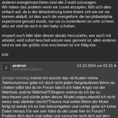
anderen energiemaschinen sind alle 2 wahl sozusagen.
Wir haben das problem wenn wir zuviel anzapfen, lößt sich alles
einfach auf, da in der äthaströmung keine liniare zeit wie wir sie
kennen abläuft, ist dies auch die energieform die bei philiadelphia
experiment genutzt wurde, nur sie zu kontrolieren ist sehr schwer,
also wir sind da noch in den baby schuhen.
ersparrt euch bitte über diesen absatz herzuziehn, wer auch mit
arbeitet, wird sofort bescheit wissen was gemeint ist, allen anderen
wird es wie der größte mist erscheinen ist mir föllig klar.
imb
aratron
14.10.2004 um 02:25
ehemaliges Mitglied
@edge-henning
meinst ich wüsste das nicht,aber meine
Telefonnummer gebe ich doch nicht jeden hergelaufenen.Wenn du
chatten willst bist du im Forum falsch.Ich habe Angst vor der
Wahrheit, welche Wahrheit?Übrigens meinst du ich bin so
bescheuert und würde jeden dieses Model zeigen,obwohl ich nicht
weiss was dahinter steckt?Träume mal weiter.Wenn der Motor
fertig ist werde ich es hier bekanntgeben und vorher gebe ich keine
Daten heraus.Für wie naiv hälst du die Leute hier im Forum?
Probiere dich doch mal selber und versuche nicht dich auf dem