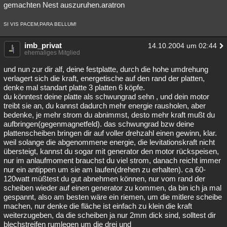
gemachten Nest auszuruhen.aratron
SI VIS PACEM,PARA BELLUM!
imb_privat
14.10.2004 um 02:44
ehemaliges Mitglied
und nun zur dir alf, deine festplatte, durch die hohe umdrehung
verlagert sich die kraft, energetische auf den rand der platten,
denke mal standart platte 3 platten 6 köpfe.
du könntest deine platte als schwungrad sehn , und dein motor
treibt sie an, du kannst dadurch mehr energie rausholen, aber
bedenke, je mehr strom du abnimmst, desto mehr kraft mußt du
aufbringen(gegenmagnetfeld). das schwungrad bzw deine
plattenscheiben bringen dir auf voller drehzahl einen gewinn, klar.
weil solange die abgenommene energie, die levitationskraft nicht
übersteigt, kannst du sogar mit generator den motor rückspeisen,
nur im anlaufmoment brauchst du viel strom, danach reicht immer
nur ein antippen um sie am laufen(drehen zu erhalten). ca 60-
120watt müßtest du gut abnehmen können, nur vom rand der
scheiben wieder auf einen generator zu kommen, da bin ich ja mal
gespannt, also am besten wäre ein riemen, um die mitlere scheibe
machen, nur denke die fläche ist einfach zu klein die kraft
weiterzugeben, da die scheiben ja nur 2mm dick sind, solltest dir
blechstreifen rumlegen um die drei und