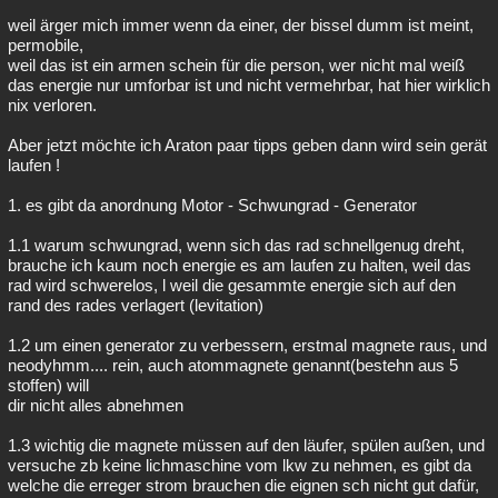
weil ärger mich immer wenn da einer, der bissel dumm ist meint,
permobile,
weil das ist ein armen schein für die person, wer nicht mal weiß
das energie nur umforbar ist und nicht vermehrbar, hat hier wirklich
nix verloren.
Aber jetzt möchte ich Araton paar tipps geben dann wird sein gerät
laufen !
1. es gibt da anordnung Motor - Schwungrad - Generator
1.1 warum schwungrad, wenn sich das rad schnellgenug dreht,
brauche ich kaum noch energie es am laufen zu halten, weil das
rad wird schwerelos, l weil die gesammte energie sich auf den
rand des rades verlagert (levitation)
1.2 um einen generator zu verbessern, erstmal magnete raus, und
neodyhmm.... rein, auch atommagnete genannt(bestehn aus 5
stoffen) will
dir nicht alles abnehmen
1.3 wichtig die magnete müssen auf den läufer, spülen außen, und
versuche zb keine lichmaschine vom lkw zu nehmen, es gibt da
welche die erreger strom brauchen die eignen sch nicht gut dafür,