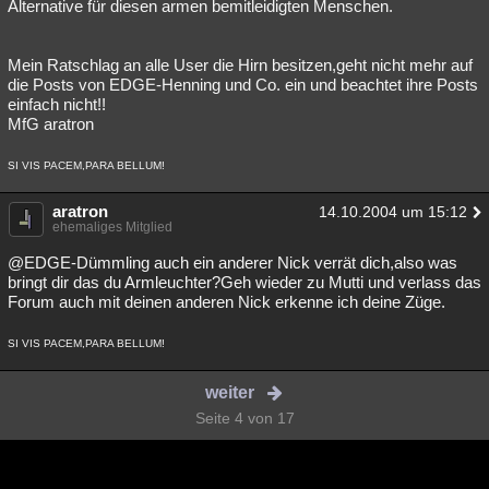
Alternative für diesen armen bemitleidigten Menschen.
Mein Ratschlag an alle User die Hirn besitzen,geht nicht mehr auf
die Posts von EDGE-Henning und Co. ein und beachtet ihre Posts
einfach nicht!!
MfG aratron
SI VIS PACEM,PARA BELLUM!
aratron
14.10.2004 um 15:12
ehemaliges Mitglied
@EDGE-Dümmling auch ein anderer Nick verrät dich,also was
bringt dir das du Armleuchter?Geh wieder zu Mutti und verlass das
Forum auch mit deinen anderen Nick erkenne ich deine Züge.
SI VIS PACEM,PARA BELLUM!
weiter
Seite 4 von 17