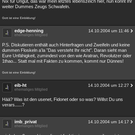
Nix für Ungut, das war mein letztes lebenszeich hier, nun könnt Ihr
weiter Dummes Zeugs Schwafeln.
Gott ist eine Einbildung!
edge-henning
14.10.2004 um 11:46
ehemaliges Mitglied
P.S. Diskutieren enthält auch Hinterfragen und Zweifeln und keine
dummen Floskeln a'la "Das versteht Ihr nicht". Daran sieht man
Eure Unfähigkeit, zumindest von den wie Aratran, Revolutzer oder
1thao... Statt mal mit Fakten zu kommen, kommt nur Dünnes!
Gott ist eine Einbildung!
eib-ht
14.10.2004 um 12:27
ehemaliges Mitglied
Hää? Was ist den usenet, Fidonet oder so was? Willst Du uns
verars......?
imb_privat
14.10.2004 um 14:17
ehemaliges Mitglied