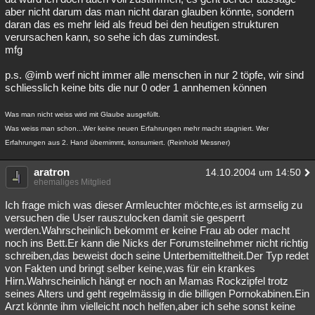
aber nicht darum das man nicht daran glauben könnte, sondern
daran das es mehr leid als freud bei den heutigen strukturen
verursachen kann, so sehe ich das zumindest.
mfg
p.s. @imb werf nicht immer alle menschen in nur 2 töpfe, wir sind
schliesslich keine bits die nur 0 oder 1 annhemen können
Was man nicht weiss wird mit Glaube ausgefüllt.
Was weiss man schon...Wer keine neuen Erfahrungen mehr macht stagniert. Wer
Erfahrungen aus 2. Hand übernimmt, konsumiert. (Reinhold Messner)
aratron
14.10.2004 um 14:50
ehemaliges Mitglied
Ich frage mich was dieser Armleuchter möchte,es ist armselig zu
versuchen die User rauszulocken damit sie gesperrt
werden.Wahrscheinlich bekommt er keine Frau ab oder macht
noch ins Bett.Er kann die Nicks der Forumsteilnehmer nicht richtig
schreiben,das beweist doch seine Unterbemitteltheit.Der Typ redet
von Fakten und bringt selber keine,was für ein krankes
Hirn.Wahrscheinlich hängt er noch an Mamas Rockzipfel trotz
seines Alters und geht regelmässig in die billigen Pornokabinen.Ein
Arzt könnte ihm vielleicht noch helfen,aber ich sehe sonst keine