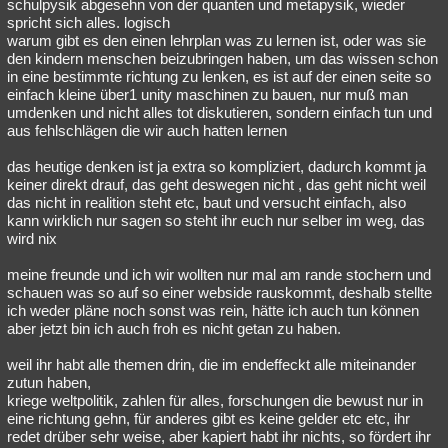
schulpysik abgesehn von der quanten und metapysik, wieder
spricht sich alles. logisch
warum gibt es den einen lehrplan was zu lernen ist, oder was sie
den kindern menschen beizubringen haben, um das wissen schon
in eine bestimmte richtung zu lenken, es ist auf der einen seite so
einfach kleine über1 unity maschinen zu bauen, nur muß man
umdenken und nicht alles tot diskutieren, sondern einfach tun und
aus fehlschlägen die wir auch hatten lernen
das heutige denken ist ja extra so kompliziert, dadurch kommt ja
keiner direkt drauf, das geht deswegen nicht , das geht nicht weil
das nicht in realition steht etc, baut und versucht einfach, also
kann wirklich nur sagen so steht ihr euch nur selber im weg, das
wird nix
meine freunde und ich wir wollten nur mal am rande stochern und
schauen was so auf so einer webside rauskommt, deshalb stellte
ich weder pläne noch sonst was rein, hätte ich auch tun können
aber jetzt bin ich auch froh es nicht getan zu haben.
weil ihr habt alle themen drin, die im endeffeckt alle miteinander
zutun haben,
kriege weltpolitik, zahlen für alles, forschungen die bewust nur in
eine richtung gehn, für anderes gibt es keine gelder etc etc, ihr
redet drüber sehr weise, aber kapiert habt ihr nichts, so fördert ihr