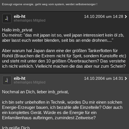
Erzeugt eigene energie, geht weg vom system, werdet selbstversorger !
eib-ht
14.10.2004 um 14:28
ehemaliges Mitglied
Hallo imb_privat
Du meinst: "das mit japan ist so, weil japan interessiert kein öl zb,
aber lasst euch weiter blenden, seit bis an ende drohnen...."
Aber warum hat Japan dann eine der größten Tankerflotten für
Rohöl (Brauchen die Extrem nicht für Sprit, sondern Kunstoffe etc)
und steht mit unter den 10 größten Ölverbrauchern? Das verstehe
ich nicht wirklich. Vielleicht machen die das aber nur zum Schein?
eib-ht
14.10.2004 um 14:31
ehemaliges Mitglied
Nochmal an Dich, lieber imb_privat,
ich bin sehr unbeholfen in Technik, würdes Du mir einen solchen
Energie-Erzeuger bauen, ich bezahle alle Einzelteile? Oder auch
ein komplettes Gerät. Würde es die Energie für ein
Einfamilienhaus aufbringen, zumindest Zeitweise?
Ich grüße Dich