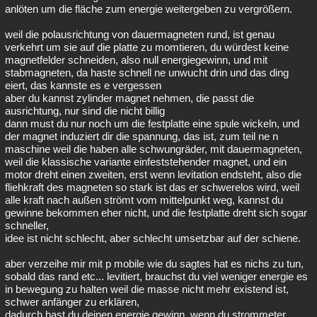
anlöten um die fläche zum energie weitergeben zu vergrößern.
weil die polausrichtung von dauermagneten rund, ist genau
verkehrt um sie auf die platte zu momtieren, du würdest keine
magnetfelder schneiden, also null energiegewinn, und mit
stabmagneten, da haste schnell ne unwucht drin und das ding
eiert, das kannste es e vergessen
aber du kannst zylinder magnet nehmen, die passt die
ausrichtung, nur sind die nicht billig
dann must du nur noch um die festplatte eine spule wickeln, und
der magnet induziert dir die spannung, das ist, zum teil ne n
maschine weil die haben alle schwungräder, mit dauermagneten,
weil die klassische variante einfeststehender magnet, und ein
motor dreht einen zweiten, erst wenn levitation endsteht, also die
fliehkraft des magneten so stark ist das er schwerelos wird, weil
alle kraft nach außen strömt vom mittelpunkt weg, kannst du
gewinne bekommen eher nicht, und die festplatte dreht sich sogar
schneller,
idee ist nicht schlecht, aber schlecht umsetzbar auf der schiene.
aber verzeihe mir mit p mobile wie du sagtes hat es nichs zu tun,
sobald das rand etc... levitiert, brauchst du viel weniger energie es
in bewegung zu halten weil die masse nicht mehr existend ist,
schwer anfänger zu erklären,
dadurch hast du deinen energie gewinn, wenn du strommeter