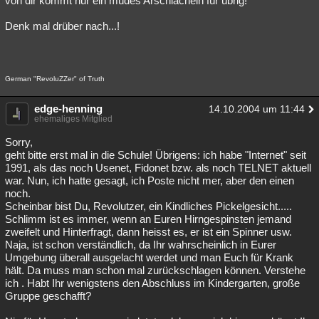
von dir kommt nur ein müdes Arschlächeln für übrig!
Denk mal drüber nach...!
German "RevoluZZer" of Truth
edge-henning
14.10.2004 um 11:44
ehemaliges Mitglied
Sorry,
geht bitte erst mal in die Schule! Übrigens: ich habe "Internet" seit
1991, als das noch Usenet, Fidonet bzw. als noch TELNET aktuell
war. Nun, ich hatte gesagt, ich Poste nicht mer, aber den einen
noch.
Scheinbar bist Du, Revolutzer, ein Kindliches Pickelgesicht.....
Schlimm ist es immer, wenn an Euren Hirngespinsten jemand
zweifelt und Hinterfragt, dann heisst es, er ist ein Spinner usw.
Naja, ist schon verständlich, da Ihr wahrscheinlich in Eurer
Umgebung überall ausgelacht werdet und man Euch für Krank
hält. Da muss man schon mal zurückschlagen können. Verstehe
ich . Habt Ihr wenigstens den Abschluss im Kindergarten, große
Gruppe geschafft?