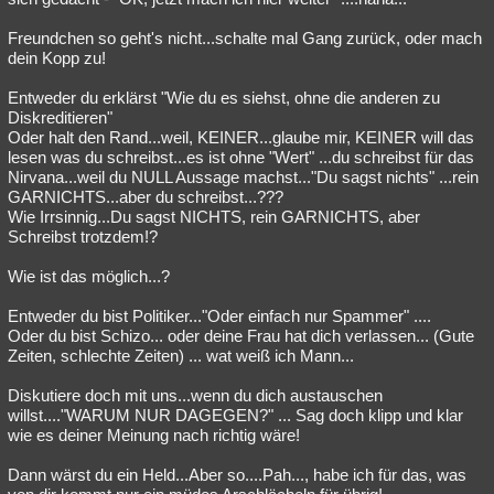
Freundchen so geht's nicht...schalte mal Gang zurück, oder mach
dein Kopp zu!
Entweder du erklärst "Wie du es siehst, ohne die anderen zu
Diskreditieren"
Oder halt den Rand...weil, KEINER...glaube mir, KEINER will das
lesen was du schreibst...es ist ohne "Wert" ...du schreibst für das
Nirvana...weil du NULL Aussage machst..."Du sagst nichts" ...rein
GARNICHTS...aber du schreibst...???
Wie Irrsinnig...Du sagst NICHTS, rein GARNICHTS, aber
Schreibst trotzdem!?
Wie ist das möglich...?
Entweder du bist Politiker..."Oder einfach nur Spammer" ....
Oder du bist Schizo... oder deine Frau hat dich verlassen... (Gute
Zeiten, schlechte Zeiten) ... wat weiß ich Mann...
Diskutiere doch mit uns...wenn du dich austauschen
willst...."WARUM NUR DAGEGEN?" ... Sag doch klipp und klar
wie es deiner Meinung nach richtig wäre!
Dann wärst du ein Held...Aber so....Pah..., habe ich für das, was