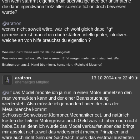
von wem stammt eigentlich die aberwitzige idee der antimaterie
die dann irgendwann trotz aller science fiction doch bewiesen
Besucht
Teilgenommen
Alle
Neue
Geschlossen
wurde?
Lesenswert
Schlüsselwörter
@aratron
wenns nicht soweit wäre, wär ich wohl gleich dabei *g*
gemeinsam ist man eben doch stärker, intellegenter, intuitiver...
welche art von hilfe brauchst du eigentlich ?
Was man nicht weiss wird mit Glaube ausgefüllt.
Was weiss man schon...Wer keine neuen Erfahrungen mehr macht stagniert. Wer
Erfahrungen aus 2. Hand übernimmt, konsumiert. (Reinhold Messner)
aratron
13.10.2004 um 22:49
ehemaliges Mitglied
@alf
das Model möchte ich ja nun in einen Motor umsetzen den
man vermarkten kann und der einer Beanspruchung
wiedersteht.Also müsste ich jemanden finden der aus der
Metallbranche kommt
Schlosser,Schweisser,Klempner,Mechaniker ect. und natürlich
kosten die Teile in Motorgrösse auch Geld was ich aber noch nicht
habe.Es sei denn ich würde das Model verkaufen,aber das bringt
mir absolut nichts,weil das widerspricht meinen Prinzipien und
wäre auch nicht Sinn der Sache.Ich muss das erstmal austesten