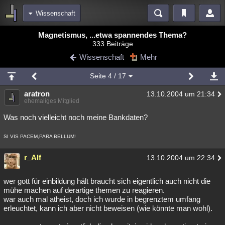
Wissenschaft
Bereiche
Magnetismus, ...etwa spannendes Thema?
333 Beiträge
Echtzeit
Diskussionen
Blogs
Videos
Statistiken
Wissenschaft
Mehr
Chat
Wiki
Neuigkeiten
2
Seite
4
/ 17
meine Rubriken
aratron
13.10.2004 um 21:34
Menschen
Wissenschaft
Politik
Mystery
Kriminalfälle
ehemaliges Mitglied
Spiritualität
Verschwörungen
Technologie
Ufologie
Was noch vielleicht noch meine Bankdaten?
Natur
Umfragen
Unterhaltung
SI VIS PACEM,PARA BELLUM!
weitere Rubriken
r_Alf
13.10.2004 um 22:34
Philosophie
Träume
Orte
Esoterik
Literatur
wer gott für einbildung hält braucht sich eigentlich auch nicht die
Astronomie
Helpdesk
Gruppen
Gaming
Filme
mühe machen auf derartige themen zu reagieren.
war auch mal atheist, doch ich wurde in begrenztem umfang
Musik
Clash
Verbesserungen
Allmystery
English
erleuchtet, kann ich aber nicht beweisen (wie könnte man wohl).
Übersichten