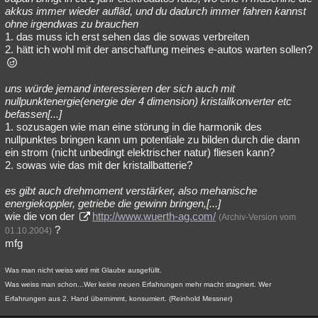
akkus immer wieder aufläd, und du dadurch immer fahren kannst
ohne irgendwas zu brauchen
1. das muss ich erst sehen das die sowas verbreiten
2. hätt ich wohl mit der anschaffung meines e-autos warten sollen?
uns würde jemand interessieren der sich auch mit
nullpunktenergie(energie der 4 dimension) kristallkonverter etc
befassen[...]
1. sozusagen wie man eine störung in die harmonik des
nullpunktes bringen kann um potentiale zu bilden durch die dann
ein strom (nicht unbedingt elektrischer natur) fliesen kann?
2. sowas wie das mit der kristallbatterie?
es gibt auch drehmoment verstärker, also mehanische
energiekoppler, getriebe die gewinn bringen,[...]
wie die von der
http://www.wuerth-ag.com/
(Archiv-Version vom
?
01.10.2004)
mfg
Was man nicht weiss wird mit Glaube ausgefüllt.
Was weiss man schon...Wer keine neuen Erfahrungen mehr macht stagniert. Wer
Erfahrungen aus 2. Hand übernimmt, konsumiert. (Reinhold Messner)