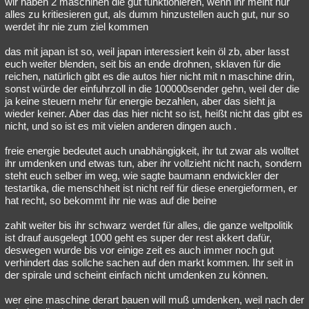
wir haben 2 maschinen die gut funktionieren, wenn ihr meint nur
alles zu kritiesieren gut, als dumm hinzustellen auch gut, nur so
werdet ihr nie zum ziel kommen
das mit japan ist so, weil japan interessiert kein öl zb, aber lasst
euch weiter blenden, seit bis an ende drohnen, sklaven für die
reichen, natürlich gibt es die autos hier nicht mit n maschine drin,
sonst würde der einfuhrzoll in die 100000sender gehn, weil der die
ja keine steuern mehr für energie bezahlen, aber das sieht ja
wieder keiner. Aber das das hier nicht so ist, heißt nicht das gibt es
nicht, und so ist es mit vielen anderen dingen auch .
freie energie bedeutet auch unabhängigkeit, ihr tut zwar als wolltet
ihr umdenken und etwas tun, aber ihr vollzieht nicht nach, sondern
steht euch selber im weg, wie sagte baumann endwickler der
testartika, die menschheit ist nicht reif für diese energieformen, er
hat recht, so bekommt ihr nie was auf die beine
zahlt weiter bis ihr schwarz werdet für alles, die ganze weltpolitik
ist drauf ausgelegt 1000 geht es super der rest akkert dafür,
deswegen wurde bis vor einige zeit es auch immer noch gut
verhindert das sollche sachen auf den markt kommen. Ihr seit in
der spirale und scheint einfach nicht umdenken zu können.
wer eine maschine derart bauen will muß umdenken, weil nach der