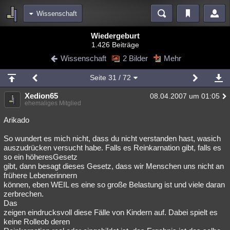
Wissenschaft
Bereiche
Wiedergeburt
1.426 Beiträge
Echtzeit
Diskussionen
Blogs
Videos
Statistiken
Wissenschaft
2 Bilder
Mehr
Chat
Wiki
Neuigkeiten
2
Seite
31
/ 72
meine Rubriken
Xedion65
08.04.2007 um 01:05
Menschen
Wissenschaft
Politik
Mystery
Kriminalfälle
ehemaliges Mitglied
Spiritualität
Verschwörungen
Technologie
Ufologie
Arikado
So wundert es mich nicht, dass du nicht verstanden hast, wasich
Natur
Umfragen
Unterhaltung
auszudrücken versucht habe. Falls es Reinkarnation gibt, falls es
weitere Rubriken
so ein höheresGesetz
gibt, dann besagt dieses Gesetz, dass wir Menschen uns nicht an
Philosophie
Träume
Orte
Esoterik
Literatur
frühere Lebenerinnern
können, eben WEIL es eine so große Belastung ist und viele daran
Astronomie
Helpdesk
Gruppen
Gaming
Filme
zerbrechen.
Das
Musik
Clash
Verbesserungen
Allmystery
English
zeigen eindrucksvoll diese Fälle von Kindern auf. Dabei spielt es
keine Rolleob deren
Übersichten