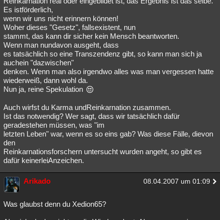
Reinkarnation real oder eingebildet ist, das Ergebnis ist das selbe.
Es istförderlich,
Besucht
Teilgenommen
Alle
Neue
Geschlossen
wenn wir uns nicht erinnern können!
Woher dieses "Gesetz", fallsexistent, nun
Lesenswert
Schlüsselwörter
stammt, das kann dir sicher kein Mensch beantworten.
Wenn man nundavon ausgeht, dass
es tatsächlich so eine Transzendenz gibt, so kann man sich ja
auchein "dazwischen"
denken. Wenn man also irgendwo alles was man vergessen hatte
wiederweiß, dann wohl da.
Nun ja, reine Spekulation
Auch wirfst du Karma undReinkarnation zusammen.
Ist das notwendig? Wer sagt, dass wir tatsächlich dafür
geradestehen müssen, was "im
letzten Leben" war, wenn es so eins gab? Was diese Fälle, dievon
den
Reinkarnationsforschern untersucht wurden angeht, so gibt es
dafür keinerleiAnzeichen.
Arikado
08.04.2007 um 01:09
Was glaubst denn du Xedion65?