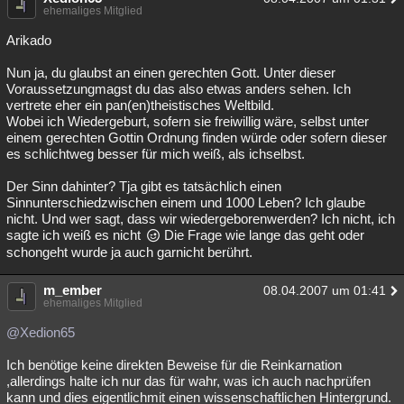
ehemaliges Mitglied
Arikado
Nun ja, du glaubst an einen gerechten Gott. Unter dieser
Voraussetzungmagst du das also etwas anders sehen. Ich
vertrete eher ein pan(en)theistisches Weltbild.
Wobei ich Wiedergeburt, sofern sie freiwillig wäre, selbst unter
einem gerechten Gottin Ordnung finden würde oder sofern dieser
es schlichtweg besser für mich weiß, als ichselbst.
Der Sinn dahinter? Tja gibt es tatsächlich einen
Sinnunterschiedzwischen einem und 1000 Leben? Ich glaube
nicht. Und wer sagt, dass wir wiedergeborenwerden? Ich nicht, ich
sagte ich weiß es nicht
Die Frage wie lange das geht oder
schongeht wurde ja auch garnicht berührt.
m_ember
08.04.2007 um 01:41
ehemaliges Mitglied
@Xedion65
Ich benötige keine direkten Beweise für die Reinkarnation
,allerdings halte ich nur das für wahr, was ich auch nachprüfen
kann und dies eigentlichmit einen wissenschaftlichen Hintergrund.