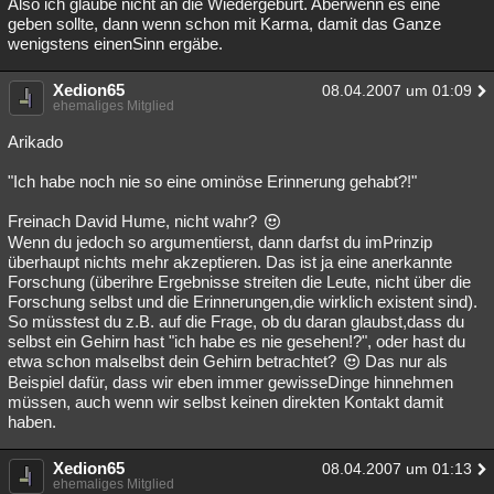
Also ich glaube nicht an die Wiedergeburt. Aberwenn es eine
geben sollte, dann wenn schon mit Karma, damit das Ganze
wenigstens einenSinn ergäbe.
Xedion65
08.04.2007 um 01:09
ehemaliges Mitglied
Arikado
"Ich habe noch nie so eine ominöse Erinnerung gehabt?!"
Freinach David Hume, nicht wahr?
Wenn du jedoch so argumentierst, dann darfst du imPrinzip
überhaupt nichts mehr akzeptieren. Das ist ja eine anerkannte
Forschung (überihre Ergebnisse streiten die Leute, nicht über die
Forschung selbst und die Erinnerungen,die wirklich existent sind).
So müsstest du z.B. auf die Frage, ob du daran glaubst,dass du
selbst ein Gehirn hast "ich habe es nie gesehen!?", oder hast du
etwa schon malselbst dein Gehirn betrachtet?
Das nur als
Beispiel dafür, dass wir eben immer gewisseDinge hinnehmen
müssen, auch wenn wir selbst keinen direkten Kontakt damit
haben.
Xedion65
08.04.2007 um 01:13
ehemaliges Mitglied