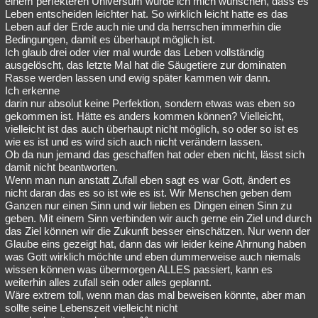
einem perfekteren Universum würde ich mich wünschen, dass es
Leben entscheiden leichter hat. So wirklich leicht hatte es das
Besucht
Teilgenommen
Alle
Neue
Geschlossen
Leben auf der Erde auch nie und da herrschen immerhin die
Bedingungen, damit es überhaupt möglich ist.
Lesenswert
Schlüsselwörter
Ich glaub drei oder vier mal wurde das Leben vollständig
ausgelöscht, das letzte Mal hat die Säugetiere zur dominaten
Rasse werden lassen und ewig später kammen wir dann.
Ich erkenne
darin nur absolut keine Perfektion, sondern etwas was eben so
gekommen ist. Hätte es anders kommen können? Vielleicht,
vielleicht ist das auch überhaupt nicht möglich, so oder so ist es
wie es ist und es wird sich auch nicht verändern lassen.
Ob da nun jemand das geschaffen hat oder eben nicht, lässt sich
damit nicht beantworten.
Wenn man nun anstatt Zufall eben sagt es war Gott, ändert es
nicht daran das es so ist wie es ist. Wir Menschen geben dem
Ganzen nur einen Sinn und wir lieben es Dingen einen Sinn zu
geben. Mit einem Sinn verbinden wir auch gerne ein Ziel und durch
das Ziel können wir die Zukunft besser einschätzen. Nur wenn der
Glaube eins gezeigt hat, dann das wir leider keine Ahrnung haben
was Gott wirklich möchte und eben dummerweise auch niemals
wissen können was übermorgen ALLES passiert, kann es
weiterhin alles zufall sein oder alles geplannt.
Wäre extrem toll, wenn man das mal beweisen könnte, aber man
sollte seine Lebenszeit vielleicht nicht