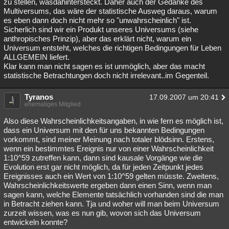
zu stellen, wasdahintersteckt. Daher auch der Gedanke des
Multiversums, das wäre der statistische Ausweg daraus, warum
es eben dann doch nicht mehr so "unwahrscheinlich" ist.
Sicherlich sind wir ein Produkt unseres Universums (siehe
anthropisches Prinzip), aber das erklärt nicht, warum ein
Universum entsteht, welches die richtigen Bedingungen für Leben
ALLGEMEIN liefert.
Klar kann man nicht sagen es ist unmöglich, aber das macht
statistische Betrachtungen doch nicht irrelevant..im Gegenteil.
Tyranos
17.09.2007 um 20:41
ehemaliges Mitglied
Also diese Wahrscheinlichkeitsangaben, in wie fern es möglich ist,
dass ein Universum mit den für uns bekannten Bedingungen
vorkommt, sind meiner Meinung nach totaler blödsinn. Erstens,
wenn ein bestimmtes Ereignis nur von einer Wahrscheinlichkeit
1:10^59 zutreffen kann, dann sind kausale Vorgänge wie die
Evolution erst gar nicht möglich, da für jeden Zeitpunkt jedes
Ereignisses auch ein Wert von 1:10^59 gelten müsste. Zweitens,
Wahrscheinlichkeitswerte ergeben dann einen Sinn, wenn man
sagen kann, welche Elemente tatsächlich vorhanden sind die man
in Betracht ziehen kann. Tja und woher will man beim Universum
zurzeit wissen, was es nun gib, wovon sich das Universum
entwickeln konnte?