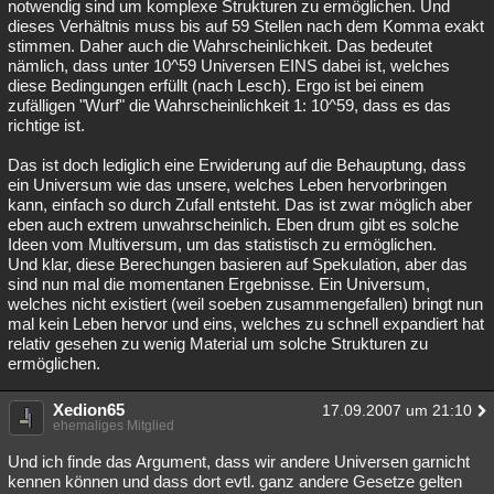
notwendig sind um komplexe Strukturen zu ermöglichen. Und
dieses Verhältnis muss bis auf 59 Stellen nach dem Komma exakt
stimmen. Daher auch die Wahrscheinlichkeit. Das bedeutet
nämlich, dass unter 10^59 Universen EINS dabei ist, welches
diese Bedingungen erfüllt (nach Lesch). Ergo ist bei einem
zufälligen "Wurf" die Wahrscheinlichkeit 1: 10^59, dass es das
richtige ist.
Das ist doch lediglich eine Erwiderung auf die Behauptung, dass
ein Universum wie das unsere, welches Leben hervorbringen
kann, einfach so durch Zufall entsteht. Das ist zwar möglich aber
eben auch extrem unwahrscheinlich. Eben drum gibt es solche
Ideen vom Multiversum, um das statistisch zu ermöglichen.
Und klar, diese Berechungen basieren auf Spekulation, aber das
sind nun mal die momentanen Ergebnisse. Ein Universum,
welches nicht existiert (weil soeben zusammengefallen) bringt nun
mal kein Leben hervor und eins, welches zu schnell expandiert hat
relativ gesehen zu wenig Material um solche Strukturen zu
ermöglichen.
Xedion65
17.09.2007 um 21:10
ehemaliges Mitglied
Und ich finde das Argument, dass wir andere Universen garnicht
kennen können und dass dort evtl. ganz andere Gesetze gelten