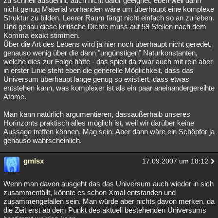
zu schnell ausdehnt, auch nicht dafür geeignet, eben weil dann
nicht genug Material vorhanden wäre um überhaupt eine komplexe
Struktur zu bilden. Leerer Raum fängt nicht einfach so an zu leben.
Und genau diese kritische Dichte muss auf 59 Stellen nach dem
Komma exakt stimmen.
Über die Art des Lebens wird ja hier noch überhaupt nicht geredet,
genauso wenig über die dann "ungünstigen" Naturkonstanten,
welche dies zur Folge hätte - das spielt da zwar auch mit rein aber
in erster Linie steht eben die generelle Möglichkeit, dass das
Universum überhaupt lange genug so existiert, dass etwas
entstehen kann, was komplexer ist als ein paar aneinandergereihte
Atome.
Man kann natürlich argumentieren, dassaußerhalb unseres
Horinzonts praktisch alles möglich ist, weil wir darüber keine
Aussage treffen können. Mag sein. Aber dann wäre ein Schöpfer ja
genauso wahrscheinlich.
gmlsx
17.09.2007 um 18:12
Wenn man davon ausgeht das das Universum auch wieder in sich
zusammenfällt, könnte es schon Xmal entstanden und
zusammengefallen sein. Man würde aber nichts davon merken, da
die Zeit erst ab dem Punkt des aktuell bestehenden Universums