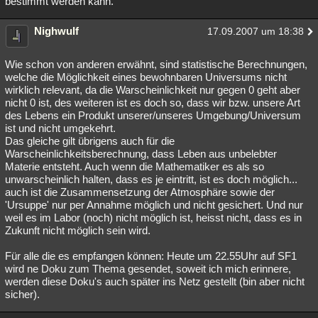
bestimmt werden kann.
Nighwulf
17.09.2007 um 18:38
Wie schon von anderen erwähnt, sind statistische Berechnungen,
welche die Möglichkeit eines bewohnbaren Universums nicht
wirklich relevant, da die Warscheinlichkeit nur gegen 0 geht aber
nicht 0 ist, des weiteren ist es doch so, dass wir bzw. unsere Art
des Lebens ein Produkt unserer/unseres Umgebung/Universum
ist und nicht umgekehrt.
Das gleiche gilt übrigens auch für die
Warscheinlichkeitsberechnung, dass Leben aus unbelebter
Materie entsteht. Auch wenn die Mathematiker es als so
unwarscheinlich halten, dass es je eintritt, ist es doch möglich...
auch ist die Zusammensetzung der Atmosphäre sowie der
'Ursuppe' nur per Annahme möglich und nicht gesichert. Und nur
weil es im Labor (noch) nicht möglich ist, heisst nicht, dass es in
Zukunft nicht möglich sein wird.
Für alle die es empfangen können: Heute um 22.55Uhr auf SF1
wird ne Doku zum Thema gesendet, soweit ich mich erinnere,
werden diese Doku's auch später ins Netz gestellt (bin aber nicht
sicher).