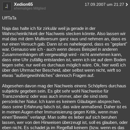
Xedion65
17.09.2007 um 21:27
ehemaliges Mitglied
UffTaTa
Naja das halte ich für zirkulär weil ja gerade in der
Wahrscheinlichkeit der Nachweis stecken könnte. Also lassen wir
mal das mit dem Multiversum ganz raus und nehmen an, dass es
nur einen Versuch gab. Dann ist es naheliegend, dass es "geplant"
war. Genauso wie ich - auch wenn dieses Beispiel in anderen
Zusammenhängen oft vergewaltigt wird - nicht annehmen kann,
dass eine Uhr zufällig entstanden ist, wenn ich sie auf dem Boden
liegen sehe, nur weil es durchaus möglich wäre. Ok, hier weiß ich
über den Uhrmacher Bescheid, aber selbst wenn nicht, wirft so
etwas "außergewöhnliches" dennoch Fragen auf.
Abgesehen davon mag der Nachweis einens Schöpfers durchaus
subjektiv gegeben sein. Es gibt sehr wohl Nachweise für
Transzendenz oder was auch immer, aber die sind stets
persönlicher Natur. Ich kann es keinem Gläubigen absprechen,
dass seine Erfahrung falsch ist, das wäre anmaßend. Daher ist es
in meinen Augen eher Immunisierung gegen Kritik, wenn man
einen"Beweis" verlangt. Man sollte es lieber auf sich beruhen
lassen, wer von den Hinweisen überzeugt ist, soll es glauben, oder
eben nicht. Es schadet ja im Regelfall keinem (bzw. wenn es das