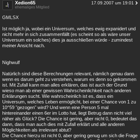
Xedion65
17.09.2007 um 19:01
ehemaliges Mitglied
GMLSX
Ist möglich ja, wobei ein Universum, welches ewig expanidert und
nicht mehr in sich zusammenfällt (es scheint so als wäre unser
Universum ein solches) dies ja ausschließen würde - zumindest
meiner Ansicht nach.
Nighwulf
Natürlich sind diese Berechnungen relevant, nämlich genau dann
wenn es darum geht zu verstehen, warum es denn so gekommen
ist. Mit Zufall kann man alles erklären, das ist auch der Grund
wieso man ab einer gewissen Wahrscheinlichkeit nach anderen
Erklärungen sucht. Wie wahrscheinlich ist es, dass ein
Universum, welches Leben ermöglicht, bei einer Chance von 1 zu
10^59 "gezogen" wird? Und wenn eine Person 5 mal
hintereinander einen 6er im Lotto hat, liegt Betrug dann nicht viel
näher als Glück? Die Chance ist gering, aber nicht 0, bedeutet das
dann, dass man auch dies mit Zufall erklärt und alle anderen
Möglichkeiten als irrelevant abtut?
Die Chance hierzu ist nicht 0, aber gering genug um sich die Frage