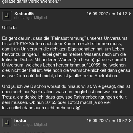
gerade damit verschwenden.^^
Xedion65
16.09.2007 um 14:12
ehemaliges Mitglied
UffTaTa
Es geht darum, dass die "Feinabstimmung" unseres Universums
bis auf 10^59 Stellen nach dem Komma exakt stimmen muss,
damit ein Universum die richtigen Eigenschaften hat, um Leben
hervor zu bringen. Hierbei geht es meines Wissens nach um die
kritische Dichte. Mit anderen Worten (so Lesch) gäbe es somit 1
Universum, welches Leben hervor bringt auf 10^59, bei welchen
dies nicht der Fall ist. Wie hoch die Wahrscheinlichkeit dann genau
ist, weiß ich natürlich nicht, das ist ja alles reine Spekulation.
Und ja, ich weiß schon worauf du hinaus willst. Wie gesagt, das ist
eben auch nur Spekulation, was nun möglich ist und was nicht.
Trotz allem denke ich, dass gewisse Rahmenbedingungen erfüllt
sein müssen. Ob nun 10^59 oder 10^30 macht ja so viel
letzendlich dann auch nicht mehr aus
hödur
16.09.2007 um 16:52
ehemaliges Mitglied