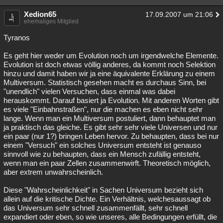
Xedion65
17.09.2007 um 21:06
ehemaliges Mitglied
Tyranos
Es geht hier weder um Evolution noch um irgendwelche Elemente.
Evolution ist doch etwas völlig anderes, da kommt noch Selektion
hinzu und damit haben wir ja eine äquivalente Erklärung zu einem
Multiversum. Statistisch gesehen macht es durchaus Sinn, bei
"unendlich" vielen Versuchen, dass einmal was dabei
herauskommt. Darauf basiert ja Evolution. Mit anderen Worten gibt
es viele "Einbahnstraßen", nur die machen es eben nicht sehr
lange. Wenn man ein Multiversum postuliert, dann behauptet man
ja praktisch das gleiche. Es gibt sehr sehr viele Universen und nur
ein paar (nur 1?) bringen Leben hervor. Zu behaupten, dass bei nur
einem "Versuch" ein solches Universum entsteht ist genauso
sinnvoll wie zu behaupten, dass ein Mensch zufällig entsteht,
wenn man ein paar Zellen zusammenwirft. Theoretisch möglich,
aber extrem unwahrscheinlich.
Diese "Wahrscheinlichkeit" in Sachen Universum bezieht sich
allein auf die kritische Dichte. Ein Verhältnis, welchesaussagt ob
das Universum sehr schnell zusammenfällt, sehr schnell
expandiert oder eben, so wie unseres, alle Bedingungen erfüllt, die