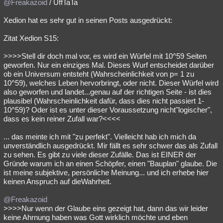
@Freakazoid
/ UffTaTa
Xedion hat es sehr gut in seinen Posts ausgedrückt:
Zitat Xedion S15:
>>>>Stell dir doch mal vor, es wird ein Würfel mit 10^59 Seiten
geworfen. Nur ein einziges Mal. Dieses Wurf entscheidet darüber
ob ein Universum entsteht (Wahrscheinlichkeit von p= 1 zu
10^59), welches Leben hervorbringt, oder nicht. Dieser Würfel wird
also geworfen und landet...genau auf der richtigen Seite - ist dies
plausibel (Wahrscheinlichkeit dafür, dass dies nicht passiert 1-
10^59)? Oder ist es unter dieser Voraussetzung nicht"logischer",
dass es kein reiner Zufall war?<<<<
... das meinte ich mit "zu perfekt". Vielleicht hab ich mich da
unverständlich ausgedrückt. Mir fällt es sehr schwer das als Zufall
zu sehen. Es gibt zu viele dieser Zufälle. Das ist EINER der
Gründe warum ich an einen Schöpfer, einen "Bauplan" glaube. Die
ist meine subjektive, persönliche Meinung... und ich erhebe hier
keinen Anspruch auf dieWahrheit.
@Freakazoid
>>>>Nur wenn der Glaube eins gezeigt hat, dann das wir leider
keine Ahrnung haben was Gott wirklich möchte und eben