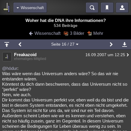
Wissenschaft
Bereiche
Woher hat die DNA ihre Informationen?
534 Beiträge
Echtzeit
Diskussionen
Blogs
Videos
Statistiken
Wissenschaft
3 Bilder
Mehr
Chat
Wiki
Neuigkeiten
Seite
16
/ 27
meine Rubriken
Freakazoid
16.09.2007 um 12:25
Menschen
Wissenschaft
Politik
Mystery
Kriminalfälle
ehemaliges Mitglied
Spiritualität
Verschwörungen
Technologie
Ufologie
@hödur
:
Was wäre wenn das Universum anders wäre? So das wir nie
entstanden wären.
Natur
Umfragen
Unterhaltung
Könntest du dich dann beschweren, dass das Universum nicht so
weitere Rubriken
"perfekt" wäre?
Nein, wie auch.
Philosophie
Träume
Orte
Esoterik
Literatur
Dir kommt das Universum perfekt vor, eben weil du da bist und die
bist in diesem System entstanden, es nicht eben nicht umgekehrt.
Astronomie
Helpdesk
Gruppen
Gaming
Filme
Das System ist nicht für uns da, wir sind nur ein Teil davon.
Außerdem scheint Leben wie wir es kennen und verstehen, eben
Musik
Clash
Verbesserungen
Allmystery
English
nicht so häufig zusein, ganz im Gegenteil. In diesem Universum
scheinen die Bedingungen für Leben überaus wenig zu sein. In
Übersichten