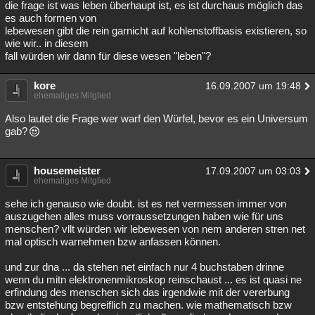
die frage ist was leben überhaupt ist, es ist durchaus möglich das
es auch formen von
lebewesen gibt die rein garnicht auf kohlenstoffbasis existieren, so
wie wir.. in diesem
fall würden wir dann für diese wesen "leben"?
kore
16.09.2007 um 19:48
ehemaliges Mitglied
Also lautet die Frage wer warf den Würfel, bevor es ein Universum
gab?
housemeister
17.09.2007 um 03:03
ehemaliges Mitglied
sehe ich genauso wie doubt. ist es net vermessen immer von
auszugehen alles muss vorraussetzungen haben wie für uns
menschen? vllt würden wir lebewesen von nem anderen stren net
mal optisch warnehmen bzw anfassen können.
und zur dna ... da stehen net einfach nur 4 buchstaben drinne
wenn du mitn elektronenmikroskop reinschaust ... es ist quasi ne
erfindung des menschen sich das irgendwie mit der vererbung
bzw entstehung begreiflich zu machen. wie mathematisch bzw