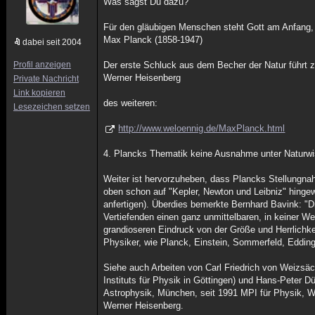
Was sagst Du dazu?
Für den gläubigen Menschen steht Gott am Anfang, 
Max Planck (1858-1947)
dabei seit 2004
Profil anzeigen
Der erste Schluck aus dem Becher der Natur führt 
Werner Heisenberg
Private Nachricht
Link kopieren
des weiteren:
Lesezeichen setzen
http://www.weloennig.de/MaxPlanck.html
4. Plancks Thematik keine Ausnahme unter Naturwi
Weiter ist hervorzuheben, dass Plancks Stellungna
oben schon auf "Kepler, Newton und Leibniz" hingew
anfertigen). Überdies bemerkte Bernhard Bavink: "Di
Vertiefenden einen ganz unmittelbaren, in keiner 
grandioseren Eindruck von der Größe und Herrlichke
Physiker, wie Planck, Einstein, Sommerfeld, Eddin
Siehe auch Arbeiten von Carl Friedrich von Weiz
Instituts für Physik in Göttingen) und Hans-Peter Dü
Astrophysik, München, seit 1991 MPI für Physik
Werner Heisenberg.