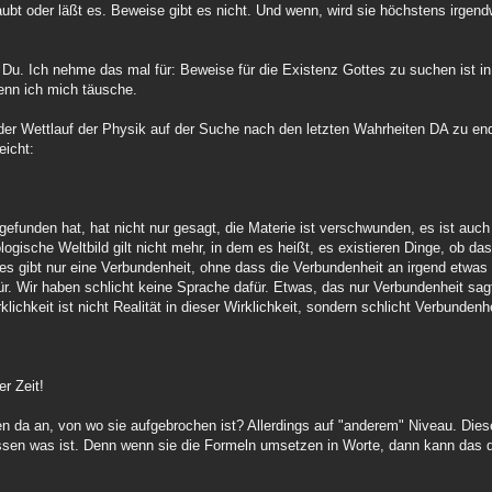
laubt oder läßt es. Beweise gibt es nicht. Und wenn, wird sie höchstens irge
st Du. Ich nehme das mal für: Beweise für die Existenz Gottes zu suchen ist in
wenn ich mich täusche.
 der Wettlauf der Physik auf der Suche nach den letzten Wahrheiten DA zu en
eicht:
attgefunden hat, hat nicht nur gesagt, die Materie ist verschwunden, es ist auch
ogische Weltbild gilt nicht mehr, in dem es heißt, es existieren Dinge, ob da
 es gibt nur eine Verbundenheit, ohne dass die Verbundenheit an irgend etwas 
r. Wir haben schlicht keine Sprache dafür. Etwas, das nur Verbundenheit sag
chkeit ist nicht Realität in dieser Wirklichkeit, sondern schlicht Verbundenh
r Zeit!
 da an, von wo sie aufgebrochen ist? Allerdings auf "anderem" Niveau. Dies
dessen was ist. Denn wenn sie die Formeln umsetzen in Worte, dann kann da