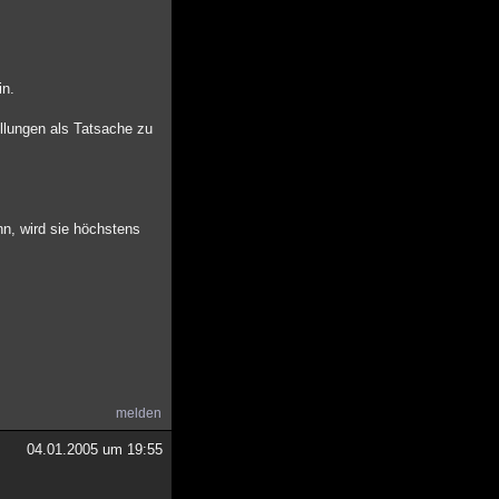
in.
llungen als Tatsache zu
nn, wird sie höchstens
melden
04.01.2005 um 19:55