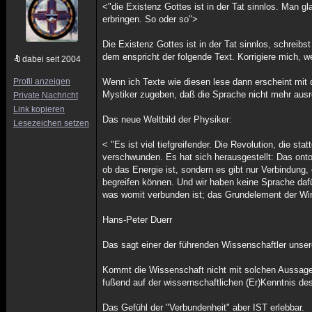
<"die Existenz Gottes ist in der Tat sinnlos. Man g
erbringen. So oder so">
Die Existenz Gottes ist in der Tat sinnlos, schreib
dem enspricht der folgende Text. Korrigiere mich, 
dabei seit 2004
Profil anzeigen
Wenn ich Texte wie diesen lese dann erscheint mit
Mystiker zugeben, daß die Sprache nicht mehr ausr
Private Nachricht
Link kopieren
Das neue Weltbild der Physiker:
Lesezeichen setzen
< "Es ist viel tiefgreifender. Die Revolution, die st
verschwunden. Es hat sich herausgestellt: Das ontol
ob das Energie ist, sondern es gibt nur Verbindung,
begreifen können. Und wir haben keine Sprache dafü
was womit verbunden ist; das Grundelement der Wirkli
Hans-Peter Duerr
Das sagt einer der führenden Wissenschaftler unsere
Kommt die Wissenschaft nicht mit solchen Aussagen
fußend auf der wissernschaftlichen (Er)Kenntnis 
Das Gefühl der "Verbundenheit" aber IST erlebbar.