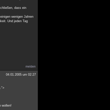
schließen, dass ein
 einigen wenigen Jahren
gkeit. Und jeden Tag
.
melden
04.01.2005 um 02:27
n.">
 wollen!