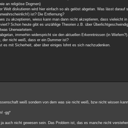
dwie an religiöse Dogmen)
r Welt diskutieren wird hier einfach so als gelöst abgetan. Was lässt darauf 
nwahrscheinlich!) ist? Die Entfernung?
ues zu akzeptieren, wieso kann man dann nicht akzeptieren, dass vieleicht in
iviert? Schon heute gibt es unzählige Theorien z.B. über Überlichtgeschwindi
etwas Unerwartetem.
 abgetan, immerhin widerspricht sie den aktuellen Erkenntnissen (in Wiefern?)
der nicht weiß, dass er ein Dummer ist?
 ist es mit Sicherheit, aber über einiges lohnt es sich nachzudenken.
Wissenschaft weiß sondern von dem was sie nicht weiß, bzw nicht wissen kan
n! -gg*
 ja auch nicht gewesen sein. Das Problem ist, das es manche nicht verstehen