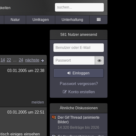
keiten
Natur
Umfragen
Unterhaltung
5
8
1
Nutzer anwesend
14
22
...
24
nächste
03.01.2005 um 22:38
Einloggen
Passwort vergessen?
Konto erstellen
melden
Ähnliche Diskussionen
03.01.2005 um 22:51
Der Gif Thread (animierte
Bilder)
14.320 Beiträge bis 2026
stisch einiges einsehen