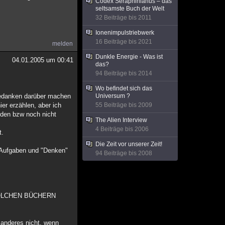
Codex Seraphinianus – das
seltsamste Buch der Welt
32 Beiträge bis 2011
Ionenimpulstriebwerk
16 Beiträge bis 2021
melden
Dunkle Energie - Was ist
04.01.2005 um 00:41
das?
94 Beiträge bis 2014
Wo befindet sich das
 Gedanken darüber machen
Universum ?
er erzählen, aber ich
55 Beiträge bis 2009
rden bzw noch nicht
The Alien Interview
4 Beiträge bis 2006
t.
Die Zeit vor unserer Zeit!
 Aufgaben und "Denken"
94 Beiträge bis 2008
SOLCHEN BÜCHERN
anderes nicht, wenn