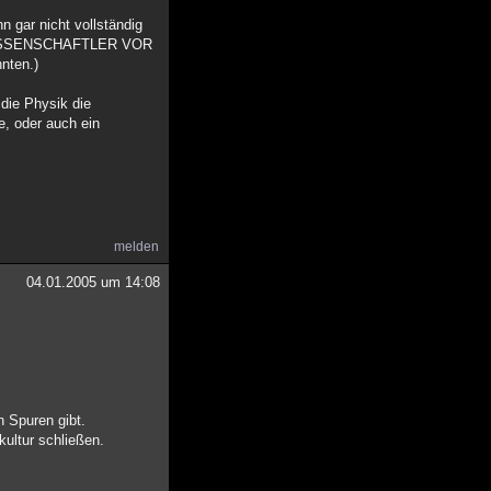
gar nicht vollständig
TURWISSENSCHAFTLER VOR
nten.)
die Physik die
e, oder auch ein
melden
04.01.2005 um 14:08
n Spuren gibt.
kultur schließen.