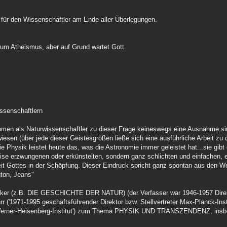
für den Wissenschaftler am Ende aller Überlegungen.
zum Atheismus, aber auf Grund wartet Gott.
ssenschaftlern
hmen als Naturwissenschaftler zu dieser Frage keineswegs eine Ausnahme sin
iesen (über jede dieser Geistesgrößen ließe sich eine ausführliche Arbeit zu
e Physik leistet heute das, was die Astronomie immer geleistet hat...sie gibt
Weise erzwungenen oder erkünstelten, sondern ganz schlichten und einfachen,
it Gottes in der Schöpfung. Dieser Eindruck spricht ganz spontan aus den We
gton, Jeans"
säcker (z.B. DIE GESCHICHTE DER NATUR) (der Verfasser war 1946-1957 Dire
rr ('1971-1995 geschäftsführender Direktor bzw. Stellvertreter Max-Planck-Inst
, Werner-Heisenberg-Institut') zum Thema PHYSIK UND TRANSZENDENZ, insb