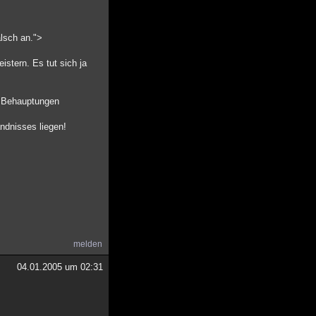
alsch an.">
istern. Es tut sich ja
e Behauptungen
ndnisses liegen!
melden
04.01.2005 um 02:31