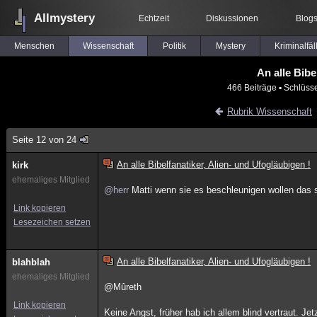
Allmystery
Echtzeit
Diskussionen
Blog
Menschen
Wissenschaft
Politik
Mystery
Kriminalfäl
An alle Bibe
466 Beiträge
▪ Schlüss
Rubrik Wissenschaft
Seite 12 von 24
An alle Bibelfanatiker, Alien- und Ufogläubigen !
kirk
ehemaliges Mitglied
@herr
Matti wenn sie es beschleunigen wollen das s
Link kopieren
Lesezeichen setzen
An alle Bibelfanatiker, Alien- und Ufogläubigen !
blahblah
ehemaliges Mitglied
@Mûreth
Link kopieren
Keine Angst, früher hab ich allem blind vertraut. J