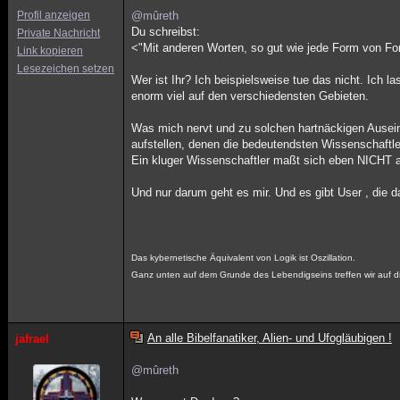
Profil anzeigen
@mûreth
Du schreibst:
Private Nachricht
<"Mit anderen Worten, so gut wie jede Form von Fors
Link kopieren
Lesezeichen setzen
Wer ist Ihr? Ich beispielsweise tue das nicht. Ich 
enorm viel auf den verschiedensten Gebieten.
Was mich nervt und zu solchen hartnäckigen Ausein
aufstellen, denen die bedeutendsten Wissenschaftl
Ein kluger Wissenschaftler maßt sich eben NICHT an
Und nur darum geht es mir. Und es gibt User , die d
Das kybernetische Äquivalent von Logik ist Oszillation.
Ganz unten auf dem Grunde des Lebendigseins treffen wir auf d
An alle Bibelfanatiker, Alien- und Ufogläubigen !
jafrael
@mûreth