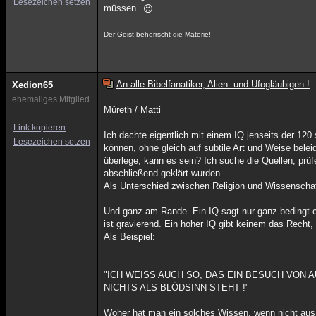
Lesezeichen setzen
müssen.
Der Geist beherrscht die Materie!
An alle Bibelfanatiker, Alien- und Ufogläubigen !
Xedion65
ehemaliges Mitglied
Mûreth / Matti
Link kopieren
Ich dachte eigentlich mit einem IQ jenseits der 12
Lesezeichen setzen
können, ohne gleich auf subtile Art und Weise belei
überlege, kann es sein? Ich suche die Quellen, prü
abschließend geklärt wurden.
Als Unterschied zwischen Religion und Wissenschaft
Und ganz am Rande. Ein IQ sagt nur ganz bedingt
ist gravierend. Ein hoher IQ gibt keinem das Recht
Als Beispiel:
"ICH WEISS AUCH SO, DAS EIN BESUCH VON
NICHTS ALS BLÖDSINN STEHT !"
Woher hat man ein solches Wissen, wenn nicht aus