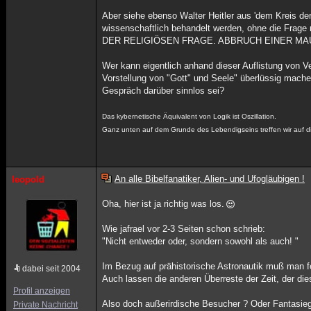
Aber siehe ebenso Walter Heitler aus 'dem Kreis 
wissenschaftlich behandelt werden, ohne die Fr
DER RELIGIÖSEN FRAGE. ABBRUCH EINER MAUER. (Da
Wer kann eigentlich anhand dieser Auflistung von 
Vorstellung von "Gott" und Seele" überlüssig mache,
Gespräch darüber sinnlos sei?
Das kybernetische Äquivalent von Logik ist Oszillation.
Ganz unten auf dem Grunde des Lebendigseins treffen wir auf d
An alle Bibelfanatiker, Alien- und Ufogläubigen !
leopold
Oha, hier ist ja richtig was los.
Wie jafrael vor 2-3 Seiten schon schrieb:
"Nicht entweder oder, sondern sowohl als auch! "
Im Bezug auf prähistorische Astronautik muß man fes
dabei seit 2004
Auch lassen die anderen Überreste der Zeit, der di
Profil anzeigen
Also doch außerirdische Besucher ? Oder Fantasieg
Private Nachricht