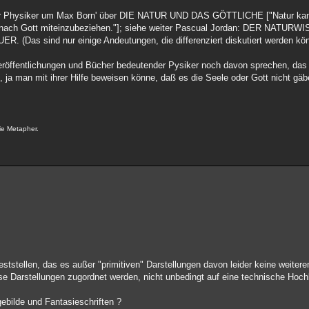
der Physiker um Max Born' über DIE NATUR UND DAS GÖTTLICHE ["Natur kann 
age nach Gott miteinzubeziehen."]; siehe weiter Pascual Jordan: DER NA
s sind nur einige Andeutungen, die differenziert diskutiert werden kön
Veröffentlichungen und Bücher bedeutender Pysiker noch davon sprechen, das 
 ja man mit ihrer Hilfe beweisen könne, daß es die Seele oder Gott nicht gäb
ie Metapher.
tstellen, das es außer "primitiven" Darstellungen davon leider keine weitere
ese Darstellungen zugordnet werden, nicht unbedingt auf eine technische Hoch
ebilde und Fantasieschriften ?