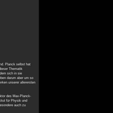
d. Planck selbst hat
 dieser Thematik
 dem sich in sie
 eben darum aber um so
rken unserer allerersten
ktor des Max-Planck-
itut für Physik und
esondere auch zu