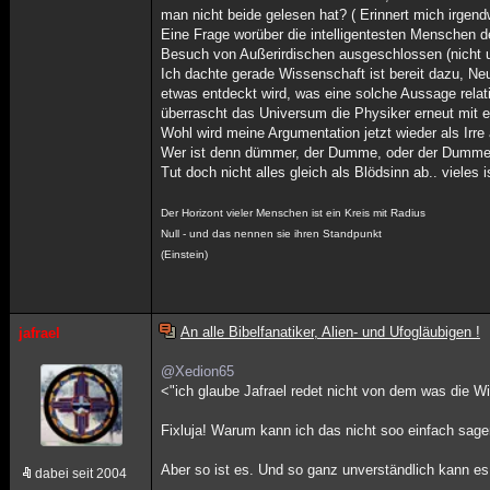
man nicht beide gelesen hat? ( Erinnert mich irgen
Eine Frage worüber die intelligentesten Menschen de
Besuch von Außerirdischen ausgeschlossen (nicht u
Ich dachte gerade Wissenschaft ist bereit dazu, Ne
etwas entdeckt wird, was eine solche Aussage relat
überrascht das Universum die Physiker erneut mit 
Wohl wird meine Argumentation jetzt wieder als Irre
Wer ist denn dümmer, der Dumme, oder der Dumme, 
Tut doch nicht alles gleich als Blödsinn ab.. vieles
Der Horizont vieler Menschen ist ein Kreis mit Radius
Null - und das nennen sie ihren Standpunkt
(Einstein)
An alle Bibelfanatiker, Alien- und Ufogläubigen !
jafrael
@Xedion65
<"ich glaube Jafrael redet nicht von dem was die 
Fixluja! Warum kann ich das nicht soo einfach sage
Aber so ist es. Und so ganz unverständlich kann es
dabei seit 2004