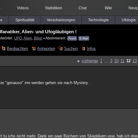
s
Videos
Statistiken
Chat
Wiki
Neuig
le
Spiritualität
Verschwörungen
Technologie
Ufologie
lfanatiker, Alien- und Ufogläubigen !
elwörter:
UFO
,
Alien
,
Bibel
▪ Abonnieren:
Feed
E-Mail
Beobachten
Antworten
Suchen
Infos
vorherige
1
...
2
10
11
12
13
ie "genauso" irre werden gehen sie nach Mystery .
etzt tu ichs nicht mehr. Dank ein paar Büchern von Skeptikern usw. hab ich dra