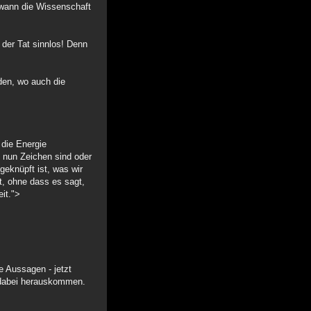
ndwann die Wissenschaft
 der Tat sinnlos! Denn
den, wo auch die
 die Energie
s nun Zeichen sind oder
geknüpft ist, was wir
t, ohne dass es sagt,
eit.">
e Aussagen - jetzt
s dabei herauskommen.