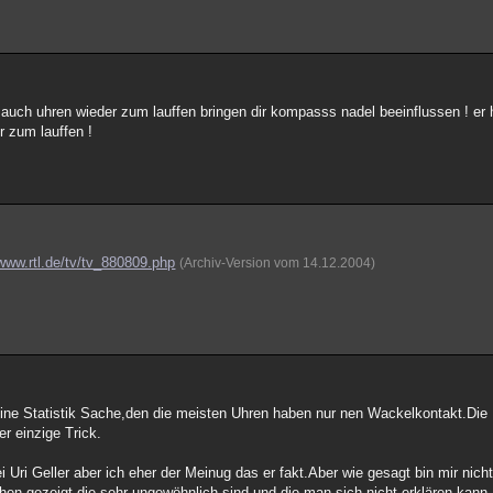
a auch uhren wieder zum lauffen bringen dir kompasss nadel beeinflussen ! er 
 zum lauffen !
/www.rtl.de/tv/tv_880809.php
(Archiv-Version vom 14.12.2004)
eine Statistik Sache,den die meisten Uhren haben nur nen Wackelkontakt.Die 
r einzige Trick.
i Uri Geller aber ich eher der Meinug das er fakt.Aber wie gesagt bin mir nich
hen gezeigt die sehr ungewöhnlich sind,und die man sich nicht erklären kann.