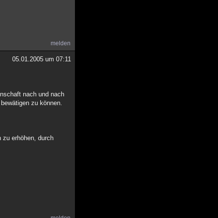
melden
05.01.2005 um 07:11
enschaft nach und nach
 bewätigen zu können.
h zu erhöhen, durch