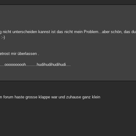
 nicht unterscheiden kannst ist das nicht mein Problem...aber schön, das du 
:-)
trost mir überlassen .
..oooooooooh.........hudihudihudihudi....
em forum haste grosse klappe war und zuhause ganz klein