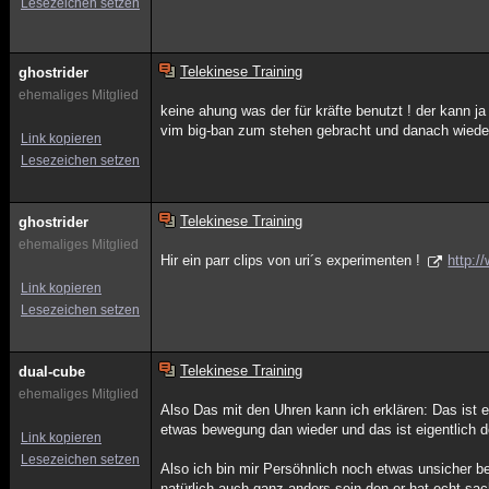
Lesezeichen setzen
Telekinese Training
ghostrider
ehemaliges Mitglied
keine ahung was der für kräfte benutzt ! der kann j
vim big-ban zum stehen gebracht und danach wieder
Link kopieren
Lesezeichen setzen
Telekinese Training
ghostrider
ehemaliges Mitglied
Hir ein parr clips von uri´s experimenten !
http:/
Link kopieren
Lesezeichen setzen
Telekinese Training
dual-cube
ehemaliges Mitglied
Also Das mit den Uhren kann ich erklären: Das ist 
etwas bewegung dan wieder und das ist eigentlich de
Link kopieren
Lesezeichen setzen
Also ich bin mir Persöhnlich noch etwas unsicher be
natürlich auch ganz anders sein,den er hat echt sac