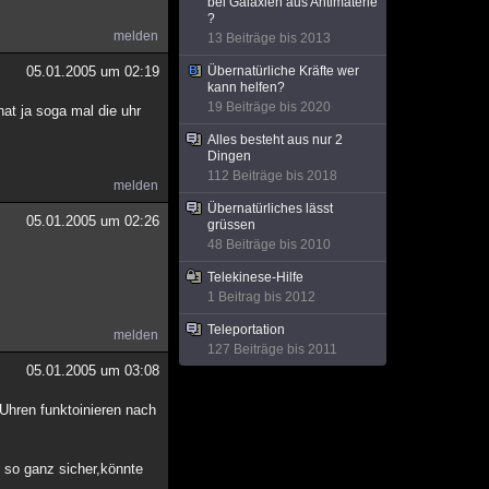
bei Galaxien aus Antimaterie
?
melden
13 Beiträge bis 2013
05.01.2005 um 02:19
Übernatürliche Kräfte wer
kann helfen?
19 Beiträge bis 2020
hat ja soga mal die uhr
Alles besteht aus nur 2
Dingen
112 Beiträge bis 2018
melden
Übernatürliches lässt
05.01.2005 um 02:26
grüssen
48 Beiträge bis 2010
Telekinese-Hilfe
1 Beitrag bis 2012
Teleportation
melden
127 Beiträge bis 2011
05.01.2005 um 03:08
Uhren funktoinieren nach
t so ganz sicher,könnte