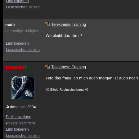
Link kopieren
Lesezeichen setzen
Telekinese Training
matti
ehemaliges Mitglied
Wo bleibt das Hirn ?
Link kopieren
Lesezeichen setzen
Telekinese Training
scorpion25
xero das frage ich mich auch morgen ist auch noch 
Blöde Rechtschreibung
dabei seit 2004
Profil anzeigen
Private Nachricht
Link kopieren
Lesezeichen setzen