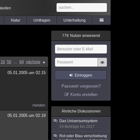
keiten
Natur
Umfragen
Unterhaltung
7
7
6
Nutzer anwesend
16
56
...
64
nächste
05.01.2005 um 02:15
Einloggen
Passwort vergessen?
Konto erstellen
melden
Ähnliche Diskussionen
05.01.2005 um 02:19
Das Universumsystem
24 Beiträge bis 2017
Rot oder Blau verschiebung