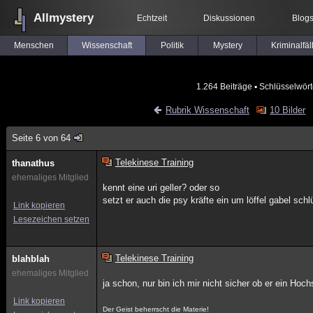
Allmystery
Echtzeit
Diskussionen
Blog
Menschen
Wissenschaft
Politik
Mystery
Kriminalfäl
1.264 Beiträge
▪ Schlüsselwört
Rubrik Wissenschaft
10 Bilder
Seite 6 von 64
Telekinese Training
thanathus
ehemaliges Mitglied
kennt eine uri geller? oder so
setzt er auch die psy kräfte ein um löffel gabel sch
Link kopieren
Lesezeichen setzen
Telekinese Training
blahblah
ehemaliges Mitglied
ja schon, nur bin ich mir nicht sicher ob er ein Hochs
Link kopieren
Der Geist beherrscht die Materie!