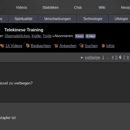
s
Videos
Statistiken
Chat
Wiki
Neuig
le
Spiritualität
Verschwörungen
Technologie
Ufologie
Telekinese Training
er:
Übernatürliches
,
Kräfte
,
Trolle
▪ Abonnieren:
Feed
E-Mail
14 Videos
Beobachten
Antworten
Suchen
Infos
vorherige
1
...
4
5
6
7
8
lüssel zu verbiegen?
tapler ist