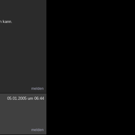
n kann.
melden
05.01.2005 um 06:44
melden