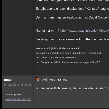
Es gibt aber viel beeindruckendere "Künstler" sag ich
Der mich am meisten Fastzieniert ist David Copperf
Hier ein Link:
http://www.vegas-infos.de/htdocs/
Leider gibt es nur sehr wenige Auftritte von ihm de 
Wie ist es möglich, daß die Mathematik,
die doch ein Produkt des freien menschlichen Denkens ist
und unabhängig von der Wirklichkeit,
den Dingen der Wirklichkeit so wunderbar angepaßt ist??
Telekinese Training
matti
ehemaliges Mitglied
Ist hier eigentlich jemand, der schon älter ist als 7 
Link kopieren
Lesezeichen setzen