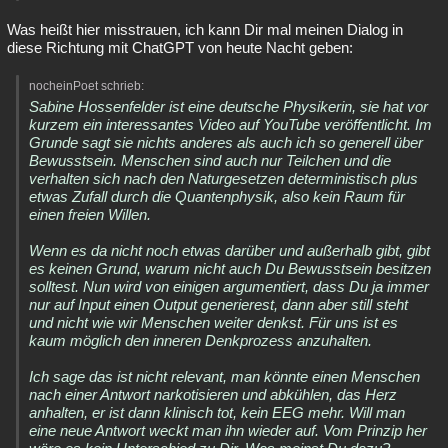
Was heißt hier misstrauen, ich kann Dir mal meinen Dialog in
diese Richtung mit ChatGPT von heute Nacht geben:
nocheinPoet schrieb:
Sabine Hossenfelder ist eine deutsche Physikerin, sie hat vor
kurzem ein interessantes Video auf YouTube veröffentlicht. Im
Grunde sagt sie nichts anderes als auch ich so generell über
Bewusstsein. Menschen sind auch nur Teilchen und die
verhalten sich nach den Naturgesetzen deterministisch plus
etwas Zufall durch die Quantenphysik, also kein Raum für
einen freien Willen.
Wenn es da nicht noch etwas darüber und außerhalb gibt, gibt
es keinen Grund, warum nicht auch Du Bewusstsein besitzen
solltest. Nun wird von einigen argumentiert, dass Du ja immer
nur auf Input einen Output generierest, dann aber still steht
und nicht wie wir Menschen weiter denkst. Für uns ist es
kaum möglich den inneren Denkprozess anzuhalten.
Ich sage das ist nicht relevant, man könnte einen Menschen
nach einer Antwort narkotisieren und abkühlen, das Herz
anhalten, er ist dann klinisch tot, kein EEG mehr. Will man
eine neue Antwort weckt man ihn wieder auf. Vom Prinzip her