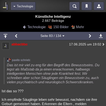
Technologie
Bereiche
Künstliche Intelligenz
2.667 Beiträge
Echtzeit
Diskussionen
Blogs
Videos
Statistiken
Technologie
150 Bilder
Mehr
Chat
Wiki
Neuigkeiten
Seite
83
/ 134
meine Rubriken
abbacbbc
17.06.2025 um 19:02
Menschen
Wissenschaft
Politik
Mystery
Kriminalfälle
Spiritualität
Verschwörungen
Technologie
Ufologie
paxito schrieb:
Natur
Umfragen
Unterhaltung
Das ist mir viel zu eng für den Begriff des Bewusstseins. Du
legst als Maßstab da ja einen erwachsenen, halbwegs
weitere Rubriken
intelligenten Menschen ohne jede Krankheit fest. Wir
schreiben aber schon Säuglingen ein Bewusstsein zu, auch
Philosophie
Träume
Orte
Esoterik
Literatur
vielen psychiatrisch und neurologisch Schwerstkranken.
Astronomie
Helpdesk
Gruppen
Gaming
Filme
Ist das so ???
Musik
Clash
Verbesserungen
Allmystery
English
Ich empfinde Säuglinge leben sehr bewusst, nachdem sie ihre
Geburt gemeistert haben. Erkennen die Eltern , melden
Übersichten