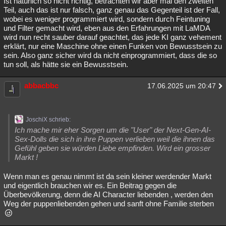
Ist natürlich so nicht richtig, betrachten wir aber mal den zweiten
Teil, auch das ist nur falsch, ganz genau das Gegenteil ist der Fall,
wobei es weniger programmiert wird, sondern durch Feintuning
und Filter gemacht wird, eben aus den Erfahrungen mit LaMDA
wird nun recht sauber darauf geachtet, das jede KI ganz vehement
erklärt, nur eine Maschine ohne einen Funken von Bewusstsein zu
sein. Also ganz sicher wird da nicht einprogrammiert, dass die so
tun soll, als hätte sie ein Bewusstsein.
abbacbbc
17.06.2025 um 20:47
JoschiX schrieb:
Ich mache mir eher Sorgen um die "User" der Next-Gen-AI-
Sex-Dolls die sich in ihre Puppen verlieben weil die ihnen das
Gefühl geben sie würden Liebe empfinden. Wird ein grosser
Markt !
Wenn man es genau nimmt ist da sein kleiner werdender Markt
und eigentlich brauchen wir es. Ein Beitrag gegen die
Überbevölkerung, denn die AI Character liebenden , werden den
Weg der puppenliebenden gehen und sanft ohne Familie sterben