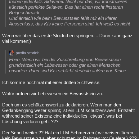
treiben jedenfalls Sklaverei. Nicht nur das, wir konstruieren
künstlich perfekte Sklaven. Das hat einen recht finsteren
Beigeschmack.
Und ähnlich wie beim Bewusstsein fehlt mir ein klarer
Ausschluss, das KIs keine Personen sind. Ich weiß es nicht
Wenn wir über das erste Stöckchen springen.... Dann kann ganz
viel kommen;)
paxito schrieb:
Eben. Wenn wir bei der Zuschreibung von Bewusstsein
grundsätzlich ein Lebewesen oder gar einen Menschen
erwarten, dann sind KIs schlicht deshalb außen vor. Keine
Ich komme nochmal mit einer dritten Sichtweise:
Wofür ordnen wir Lebewesen ein Bewusstsein zu.
Doch um es schützenswert zu deklarieren. Wenn man den
Gedankengang weiter spinnt; ist ein LLM schützenswert. Entsteht
während seiner Existenz eine individuelles "etwas", was bei
Löschung verloren geht ???
Der Schritt weiter ?? Hat ein LLM Schmerzen ( wir weisen Tieren
kein Bewusstsein zu, aber schützen im Rahmen vor Quälerei) ???