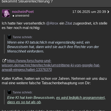
bekommt Steuererleichterung ?
nocheinPoet
17.06.2025 um 20:39
anwesend
Ich hatte hier versehentlich
@Atrox
ein
Zitat
zugeordnet, ich stelle
es hier noch mal richtig:
Tanne schrieb:
Wenn eine KI tatsächlich mal eigenständig wird, ein
Bewusstsein hat, dann wird sie auch ihre Rechte von der
Menschheit einfordern.
https://www.forschung-und-
wissen.de/nachrichten/technik/umstrittene-ki-von-google-hat-
anwalt-eingeschaltet-13376370
Kalter Kaffee, hatten wir schon vor Jahren. Nehmen wir uns dazu
mal eine weitere falsche Tatsachenbehauptung von Dir:
Tanne schrieb:
Eine KI hat kein Bewusstsein,
es wird lediglich programmiert,
dass es so tut als ob
.