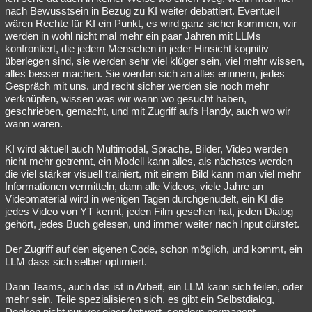
nach Bewusstsein in Bezug zu KI weiter debattiert. Eventuell
wären Rechte für KI ein Punkt, es wird ganz sicher kommen, wir
werden in wohl nicht mal mehr ein paar Jahren mit LLMs
konfrontiert, die jedem Menschen in jeder Hinsicht kognitiv
überlegen sind, sie werden sehr viel klüger sein, viel mehr wissen,
alles besser machen. Sie werden sich an alles erinnern, jedes
Gespräch mit uns, und recht sicher werden sie noch mehr
verknüpfen, wissen was wir wann wo gesucht haben,
geschrieben, gemacht, und mit Zugriff aufs Handy, auch wo wir
wann waren.
KI wird aktuell auch Multimodal, Sprache, Bilder, Video werden
nicht mehr getrennt, ein Modell kann alles, als nächstes werden
die viel stärker visuell trainiert, mit einem Bild kann man viel mehr
Informationen vermitteln, dann alle Videos, viele Jahre an
Videomaterial wird in wenigen Tagen durchgenudelt, ein KI die
jedes Video von YT kennt, jeden Film gesehen hat, jeden Dialog
gehört, jedes Buch gelesen, und immer weiter nach Input dürstet.
Der Zugriff auf den eigenen Code, schon möglich, und kommt, ein
LLM dass sich selber optimiert.
Dann Teams, auch das ist in Arbeit, ein LLM kann sich teilen, oder
mehr sein, Teile spezialisieren sich, es gibt ein Selbstdialog,
Denken nicht nur vor einer Antwort, sondern permanent.