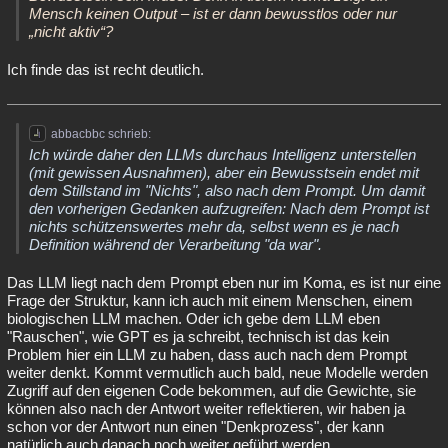
Mensch keinen Output – ist er dann bewusstlos oder nur
„nicht aktiv“?
Ich finde das ist recht deutlich.
abbacbbc schrieb:
Ich würde daher den LLMs durchaus Intelligenz unterstellen
(mit gewissen Ausnahmen), aber ein Bewusstsein endet mit
dem Stillstand im "Nichts", also nach dem Prompt. Um damit
den vorherigen Gedanken aufzugreifen: Nach dem Prompt ist
nichts schützenswertes mehr da, selbst wenn es je nach
Definition während der Verarbeitung "da war".
Das LLM liegt nach dem Prompt eben nur im Koma, es ist nur eine
Frage der Struktur, kann ich auch mit einem Menschen, einem
biologischen LLM machen. Oder ich gebe dem LLM eben
"Rauschen", wie GPT es ja schreibt, technisch ist das kein
Problem hier ein LLM zu haben, dass auch nach dem Prompt
weiter denkt. Kommt vermutlich auch bald, neue Modelle werden
Zugriff auf den eigenen Code bekommen, auf die Gewichte, sie
können also nach der Antwort weiter reflektieren, wir haben ja
schon vor der Antwort nun einen "Denkprozess", der kann
natürlich auch danach noch weiter geführt werden.