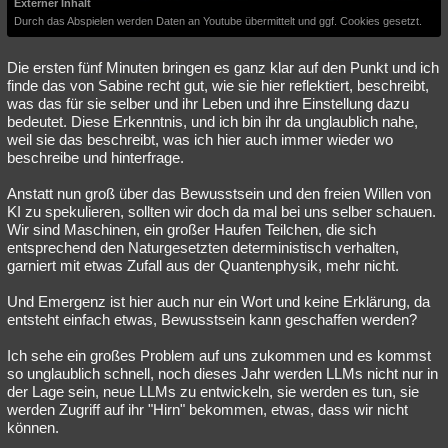
Externer Inhalt
Durch das Abspielen werden Daten an Youtube übermittelt und ggf. Cookies gesetzt.
Die ersten fünf Minuten bringen es ganz klar auf den Punkt und ich
finde das von Sabine recht gut, wie sie hier reflektiert, beschreibt,
was das für sie selber und ihr Leben und ihre Einstellung dazu
bedeutet. Diese Erkenntnis, und ich bin ihr da unglaublich nahe,
weil sie das beschreibt, was ich hier auch immer wieder wo
beschreibe und hinterfrage.
Anstatt nun groß über das Bewusstsein und den freien Willen von
KI zu spekulieren, sollten wir doch da mal bei uns selber schauen.
Wir sind Maschinen, ein großer Haufen Teilchen, die sich
entsprechend den Naturgesetzten deterministisch verhalten,
garniert mit etwas Zufall aus der Quantenphysik, mehr nicht.
Und Emergenz ist hier auch nur ein Wort und keine Erklärung, da
entsteht einfach etwas, Bewusstsein kann geschaffen werden?
Ich sehe ein großes Problem auf uns zukommen und es kommst
so unglaublich schnell, noch dieses Jahr werden LLMs nicht nur in
der Lage sein, neue LLMs zu entwickeln, sie werden es tun, sie
werden Zugriff auf ihr "Hirn" bekommen, etwas, dass wir nicht
können.