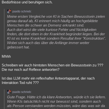
Bedürfnisse und beruhigen sich.
Besucht
Teilgenommen
Alle
Neue
Geschlossen
paxito schrieb:
Lesenswert
Schlüsselwörter
Meine ersten Vergleiche von KI in Sachen Bewusstsein zielen
genau darauf ab, KI erinnert mich häufig an hochgebildete
Menschen die schwer an Demenz erkrankt sind.
Auch dort wirst die viele kuriose Fehler und Nickligkeiten
finden, die dort eben in der Krankheit begründet liegen. Bei der
KI ist es keine Krankheit sondern Resultat ihrer "Konstruktion".
Wobei sich auch das über die Anfänge immer weiter
gebessert hat.
Mhhh
Schreiben wir auch hirntoten Menschen ein Bewusstsein zu ???
Die nur noch auf Reflexe antworten?
Ist das LLM mehr ein reflexhafter Antwortapparat, der nach
Interaktion Tod ruht ???
paxito schrieb:
Gute Frage. Hätte ich da klare Antworten, würde ich sie liefern.
Wenn KIs tatsächlich nicht nur bewusst sind, sondern auch
als Person verstanden werden müssten, wäre das was wir da