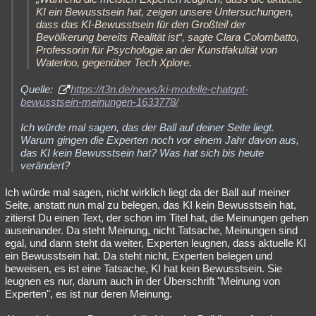
KI ein Bewusstsein hat, zeigen unsere Untersuchungen,
dass das KI-Bewusstsein für den Großteil der
Bevölkerung bereits Realität ist“, sagte Clara Colombatto,
Professorin für Psychologie an der Kunstfakultät von
Waterloo, gegenüber Tech Xplore.
Quelle:
https://t3n.de/news/ki-modelle-chatgpt-
bewusstsein-meinungen-1633778/
Ich würde mal sagen, das der Ball auf deiner Seite liegt.
Warum gingen die Experten noch vor einem Jahr davon aus,
das KI kein Bewusstsein hat? Was hat sich bis heute
verändert?
Ich würde mal sagen, nicht wirklich liegt da der Ball auf meiner
Seite, anstatt nun mal zu belegen, das KI kein Bewusstsein hat,
zitierst Du einen Text, der schon im Titel hat, die Meinungen gehen
auseinander. Da steht Meinung, nicht Tatsache, Meinungen sind
egal, und dann steht da weiter, Experten leugnen, dass aktuelle KI
ein Bewusstsein hat. Da steht nicht, Experten belegen und
beweisen, es ist eine Tatsache, KI hat kein Bewusstsein. Sie
leugnen es nur, darum auch in der Überschrift "Meinung von
Experten", es ist nur deren Meinung.