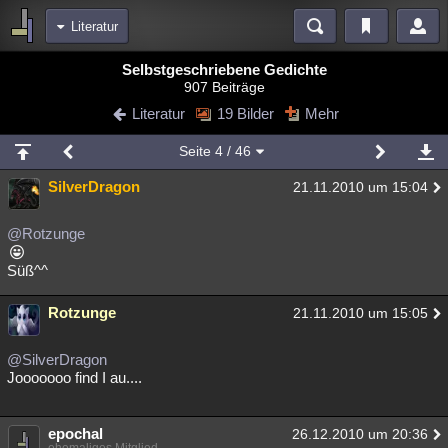
Literatur
Bereiche
Selbstgeschriebene Gedichte
907 Beiträge
Echtzeit
Diskussionen
Blogs
Videos
Statistiken
Literatur
19 Bilder
Mehr
Chat
Wiki
Neuigkeiten
Seite
4
/ 46
meine Rubriken
SilverDragon
21.11.2010 um 15:04
Menschen
Wissenschaft
Politik
Mystery
Kriminalfälle
Spiritualität
Verschwörungen
Technologie
Ufologie
@Rotzunge
Süß^^
Natur
Umfragen
Unterhaltung
weitere Rubriken
Rotzunge
21.11.2010 um 15:05
Philosophie
Träume
Orte
Esoterik
Literatur
@SilverDragon
Astronomie
Helpdesk
Gruppen
Gaming
Filme
Jooooooo find I au....
Musik
Clash
Verbesserungen
Allmystery
English
epochal
26.12.2010 um 20:36
Übersichten