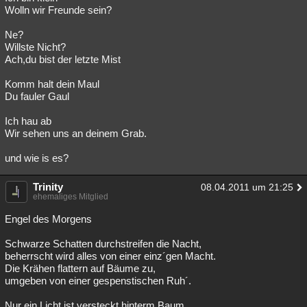
Wolln wir Freunde sein?
Ne?
Willste Nicht?
Ach,du bist der letzte Mist
Komm halt dein Maul
Du fauler Gaul
Ich hau ab
Wir sehen uns an deinem Grab.
und wie is es?
Trinity
08.04.2011 um 21:25
ehemaliges Mitglied
Engel des Morgens
Schwarze Schatten durchstreifen die Nacht,
beherrscht wird alles von einer einz´gen Macht.
Die Krähen flattern auf Bäume zu,
umgeben von einer gespenstischen Ruh´.
Nur ein Licht ist versteckt hinterm Baum,