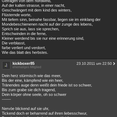
Getragen von dem nordwind,
Auf der kalten strasse, in einer nacht,
Geschwängert mit dem kind des winters,
Flüsternde worte,
Mit tiefem sinn, beinahe fassbar, liegen sie im einklang der
Mondebeschienenen nacht auf der zunge des lebens,
Sprich sie aus, lass sie sprechen,
Entschwinden in die ferne,
Kleiner werdend bis sie nur eine erinnerung sind,
Die verblasst,
farbe verliert und verdorrt,
Wie das blatt des herbstes.
kickboxer85
23.10.2011 um 22:50
ehemaliges Mitglied
Dein herz stürmisch wie das meer,
Bis der eine, kämpfend wie ein heer,
Tränendes auge denn weißt dein friede ist so schwer,
Bis zum grabe sie dich tragend,
Dein körper ohne seele, oh so schwer
-------
Nervöe blickend auf sie uhr,
Tickend doch er beharrend auf ihren liebesschwur,