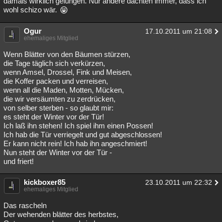
damals wirklich gelungen. Nur andere dachten immer, dass ich
wohl schizo wär.
Ogur
17.10.2011 um 21:08
ehemaliges Mitglied
Wenn Blätter von den Bäumen stürzen,
die Tage täglich sich verkürzen,
wenn Amsel, Drossel, Fink und Meisen,
die Koffer packen und verreisen,
wenn all die Maden, Motten, Mücken,
die wir versäumten zu zerdrücken,
von selber sterben - so glaubt mir:
es steht der Winter vor der Tür!
Ich laß ihn stehen! Ich spiel ihm einen Possen!
Ich hab die Tür verriegelt und gut abgeschlossen!
Er kann nicht rein! Ich hab ihn angeschmiert!
Nun steht der Winter vor der Tür -
und friert!
kickboxer85
23.10.2011 um 22:32
ehemaliges Mitglied
Das rascheln
Der wehenden blätter des herbstes,