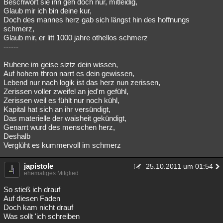
Beschwört sie ihn geh doch nur, mitleidig,
Glaub mir ich bin deine kur,
Doch des mannes herz gab sich längst hin des hoffnungs
schmerz,
Glaub mir, er litt 1000 jahre othellos schmerz
------
Ruhene im geise siztz dein wissen,
Auf hohem thron narrt es dein gewissen,
Lebend nur nach logik ist das herz nun zerissen,
Zerissen voller zweifel an jed'm gefühl,
Zerissen weil es fühlt nur noch kühl,
Kapital hat sich an ihr versündigt,
Das materielle der waisheit gekündigt,
Genarrt wurd des menschen herz,
Deshalb
Verglüht es kummervoll im schmerz
japistole
25.10.2011 um 01:54
ehemaliges Mitglied
So stieß ich drauf
Auf diesen Faden
Doch kam nicht drauf
Was sollt 'ich schreiben