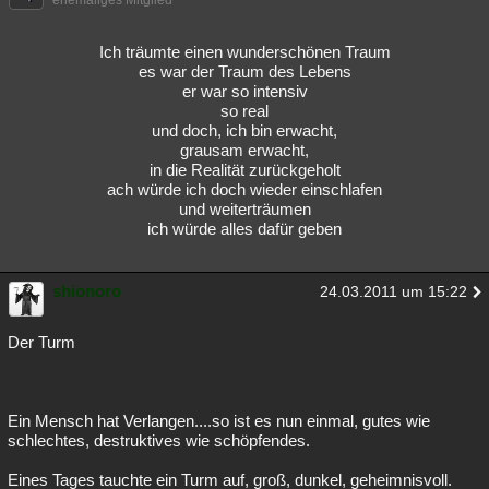
ehemaliges Mitglied
Besucht
Teilgenommen
Alle
Neue
Geschlossen
Ich träumte einen wunderschönen Traum
Lesenswert
Schlüsselwörter
es war der Traum des Lebens
er war so intensiv
so real
und doch, ich bin erwacht,
grausam erwacht,
in die Realität zurückgeholt
ach würde ich doch wieder einschlafen
und weiterträumen
ich würde alles dafür geben
shionoro
24.03.2011 um 15:22
Der Turm
Ein Mensch hat Verlangen....so ist es nun einmal, gutes wie
schlechtes, destruktives wie schöpfendes.
Eines Tages tauchte ein Turm auf, groß, dunkel, geheimnisvoll.