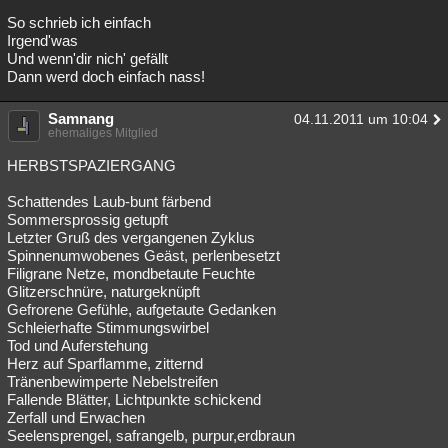
So schrieb ich einfach
Irgend'was
Und wenn'dir nich' gefällt
Dann werd doch einfach nass!
Samnang
04.11.2011 um 10:04
ehemaliges Mitglied
HERBSTSPAZIERGANG
Schattendes Laub-bunt färbend
Sommersprossig getupft
Letzter Gruß des vergangenen Zyklus
Spinnenumwobenes Geäst, perlenbesetzt
Filigrane Netze, mondbetaute Feuchte
Glitzerschnüre, naturgeknüpft
Gefrorene Gefühle, aufgetaute Gedanken
Schleierhafte Stimmungswirbel
Tod und Auferstehung
Herz auf Sparflamme, zitternd
Tränenbewimperte Nebelstreifen
Fallende Blätter, Lichtpunkte schickend
Zerfall und Erwachen
Seelensprengel, safrangelb, purpur,erdbraun