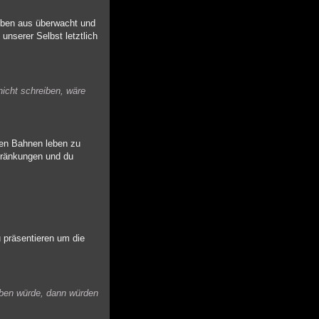
Leben aus überwacht und
nserer Selbst letztlich
nicht schreiben, wäre
eten Bahnen leben zu
chränkungen und du
u präsentieren um die
eben würde, dann würden