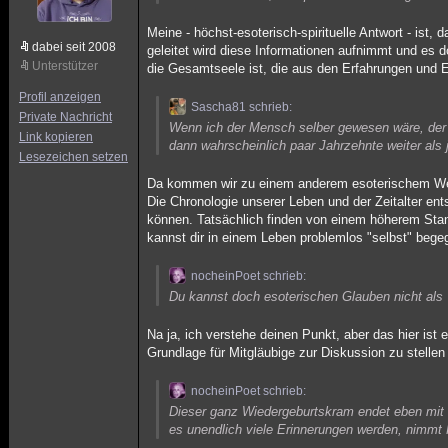
Meine - höchst-esoterisch-spirituelle Antwort - is
dabei seit 2008
geleitet wird diese Informationen aufnimmt und es
Unterstützer
die Gesamtseele ist, die aus den Erfahrungen und Er
Profil anzeigen
Sascha81 schrieb:
Private Nachricht
Wenn ich der Mensch selber gewesen wäre, der n
Link kopieren
dann wahrscheinlich paar Jahrzehnte weiter als j
Lesezeichen setzen
Da kommen wir zu einem anderem esoterischem Welt
Die Chronologie unserer Leben und der Zeitalter en
können. Tatsächlich finden von einem höherem Stand
kannst dir in einem Leben problemlos "selbst" bege
nocheinPoet schrieb:
Du kannst doch esoterischen Glauben nicht als 
Na ja, ich verstehe deinen Punkt, aber das hier ist
Grundlage für Mitgläubige zur Diskussion zu stelle
nocheinPoet schrieb:
Dieser ganz Wiedergeburtskram endet eben mit 
es unendlich viele Erinnerungen werden, nimmt