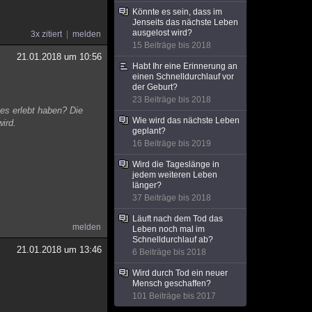
Könnte es sein, dass im
Jenseits das nächste Leben
ausgelost wird?
3x zitiert
melden
15 Beiträge bis 2018
21.01.2018 um 10:56
Habt Ihr eine Erinnerung an
einen Schnelldurchlauf vor
der Geburt?
23 Beiträge bis 2018
es erlebt haben? Die
Wie wird das nächste Leben
ird.
geplant?
16 Beiträge bis 2019
Wird die Tageslänge in
jedem weiteren Leben
länger?
37 Beiträge bis 2018
Läuft nach dem Tod das
melden
Leben noch mal im
Schnelldurchlauf ab?
21.01.2018 um 13:46
6 Beiträge bis 2018
Wird durch Tod ein neuer
Mensch geschaffen?
101 Beiträge bis 2017