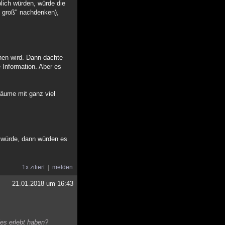
lich würden, würde die
h groß" nachdenken),
hen wird. Dann dachte
 Information. Aber es
Räume mit ganz viel
n würde, dann würden es
1x zitiert
melden
21.01.2018 um 16:43
es erlebt haben?