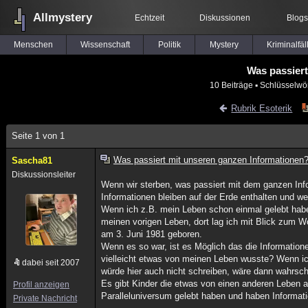
Allmystery
Echtzeit
Diskussionen
Blogs
Menschen
Wissenschaft
Politik
Mystery
Kriminalfäl
Was passiert
10 Beiträge
▪ Schlüsselwö
Rubrik Esoterik
Seite 1 von 1
Was passiert mit unseren ganzen Informationen
Sascha81
Diskussionsleiter
Wenn wir sterben, was passiert mit dem ganzen Inf
Informationen bleiben auf der Erde enthalten und 
Wenn ich z.B. mein Leben schon einmal gelebt habe
meinen vorigen Leben, dort lag ich mit Blick zum 
am 3. Juni 1981 geboren.
Wenn es so war, ist es Möglich das die Informatio
vielleicht etwas von meinen Leben wusste? Wenn ic
dabei seit 2007
würde hier auch nicht schreiben, wäre dann wahrsche
Es gibt Kinder die etwas von einen anderen Leben a
Profil anzeigen
Paralleluniversum gelebt haben und haben Informa
Private Nachricht