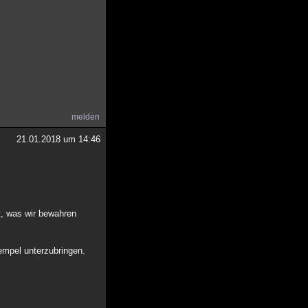
melden
21.01.2018 um 14:46
t, was wir bewahren
rempel unterzubringen.