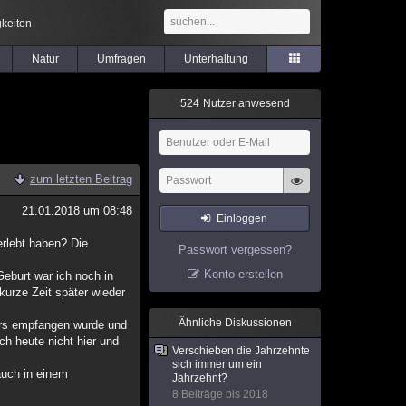
keiten
Natur
Umfragen
Unterhaltung
5
2
4
Nutzer anwesend
zum letzten Beitrag
21.01.2018 um 08:48
Einloggen
erlebt haben? Die
Passwort vergessen?
.
Konto erstellen
eburt war ich noch in
urze Zeit später wieder
Ähnliche Diskussionen
ders empfangen wurde und
h heute nicht hier und
Verschieben die Jahrzehnte
sich immer um ein
auch in einem
Jahrzehnt?
8 Beiträge bis 2018