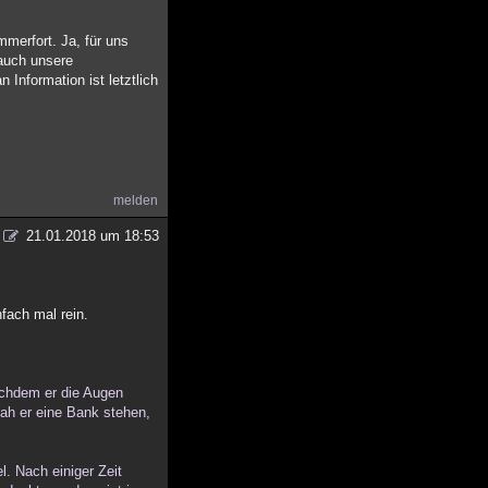
mmerfort. Ja, für uns
 auch unsere
 Information ist letztlich
melden
21.01.2018 um 18:53
fach mal rein.
achdem er die Augen
sah er eine Bank stehen,
. Nach einiger Zeit