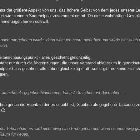
t, dass der größere Aspekt von uns, das höhere Selbst von dem jedes unserer 
 dort wie in einem Sammelpool zusammenkommt. Da diese wahrhaftige Gestalt u
innerungen lernen soll/will.
ach mir geboren wurde, dann wäre ich heute nicht hier und würde hier auch 
etzt.
anschauungspunkt - alles geschieht gleichzeitig!
tsteht nur durch die Abgrenzungen, die unser Verstand ableitet um in gerordn
punkt aus gesehen, alle Leben gleichzeitig statt, somit gibt es keine Eins
gnen.
Tatsache als gegeben hinnehmen, kannst Du schon, ist doch aber ...
 eben genau die Rubrik in der es erlaubt ist, Glauben als gegebene Tatsache z
n
der Erkenntnis, es wird nicht ewig eine Erde geben und wenn es eine ewig g
 Raum für neues.