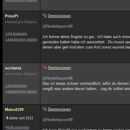
Depressionen
PrinzPi
ehemaliges Mitglied
@Niederbayern88
Link kopieren
Ich kenne deine Ängste zu gut , ich habe auch imm
Lesezeichen setzen
gemieden haben habe ich aussortiert . Du musst auc
denen aber geh trotzdem zum Arzt sonst wumird d
Depressionen
occitania
ehemaliges Mitglied
@Niederbayern88
Das ist etwas schwer verständlich, willst du diese
Link kopieren
vergiß was andere davon halten... sag dir selbst e
Lesezeichen setzen
Depressionen
Matze2109
dabei seit 2011
@Niederbayern88
Profil anzeigen