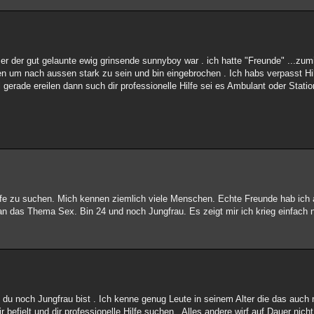
r der gut gelaunte ewig grinsende sunnyboy war . ich hatte "Freunde" ...zum
en um nach aussen stark zu sein und bin eingebrochen . Ich habs verpasst H
 gerade ereilen dann such dir professionelle Hilfe sei es Ambulant oder Stati
ilfe zu suchen. Mich kennen ziemlich viele Menschen. Echte Freunde hab ich a
n das Thema Sex. Bin 24 und noch Jungfrau. Es zeigt mir ich krieg einfach n
 du noch Jungfrau bist . Ich kenne genug Leute in seinem Alter die das auch 
 befielt und dir professionelle Hilfe suchen . Alles andere wirf auf Dauer nich