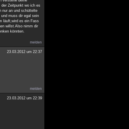
h verstehe deine
der Zeitpunkt wo ich es
 nur an und schüttelte
 und muss dir egal sein
 läuft,wird es ein Fass
en willst.Also nimm dir
denken könnten.
melden
23.03.2012 um 22:37
melden
23.03.2012 um 22:39