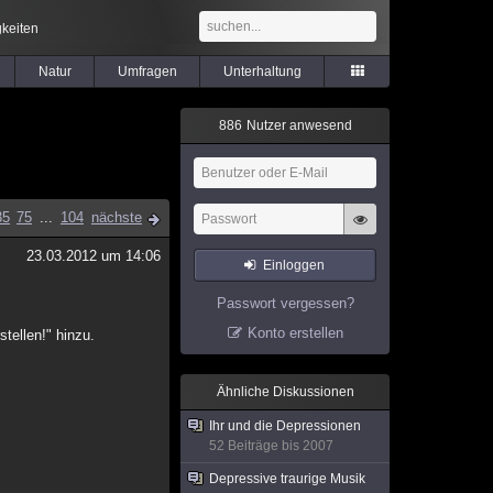
keiten
Natur
Umfragen
Unterhaltung
8
8
6
Nutzer anwesend
35
75
...
104
nächste
23.03.2012 um 14:06
Einloggen
Passwort vergessen?
Konto erstellen
tellen!" hinzu.
Ähnliche Diskussionen
Ihr und die Depressionen
52 Beiträge bis 2007
Depressive traurige Musik