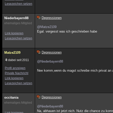
Lesezeichen setzen
Depressionen
Niederbayern88
ehemaliges Mitglied
@Matze2109
Egal. vergesst was ich geschrieben habe
Link kopieren
Lesezeichen setzen
Depressionen
Matze2109
dabei seit 2011
@Niederbayern88
Profil anzeigen
Nee komm,wenn du magst schreibe mich privat an 
Private Nachricht
Link kopieren
Lesezeichen setzen
Depressionen
occitania
ehemaliges Mitglied
@Niederbayern88
Na, abhauen ist jetzt nich. Nutz die chance zu komm
Link kopieren