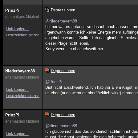
Depressionen
PrinzPi
ehemaliges Mitglied
@Niederbayern88
bei mir war es anfangs so das ich nach aussen imme
Link kopieren
Irgendwann konnte ich keine Energie mehr aufbring
Lesezeichen setzen
angeboten wurde . Sollte dich das gleiche Schicksal
dieser Plage nicht leben.
Sorry wenn ich abgeschweift bin ...
Depressionen
Niederbayern88
ehemaliges Mitglied
@PrinzPi
Bist nicht abschweifend. Ich hab vor allem Angst h
Link kopieren
es eben (auch wenn es oberflächlich wirkt) momenta
Lesezeichen setzen
Depressionen
PrinzPi
ehemaliges Mitglied
@Niederbayern88
Ich glaube nicht das das sonderlich schlimm ist das
Link kopieren
musst die Angst besiegen die dich beherrscht und dir