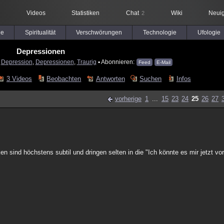
Videos
Statistiken
Chat
Wiki
Neuig
2
le
Spiritualität
Verschwörungen
Technologie
Ufologie
Depressionen
:
Depression
,
Depressionen
,
Traurig
▪ Abonnieren:
Feed
E-Mail
3 Videos
Beobachten
Antworten
Suchen
Infos
vorherige
1
...
15
23
24
25
26
27
 sind höchstens subtil und dringen selten in die "Ich könnte es mir jetzt vors