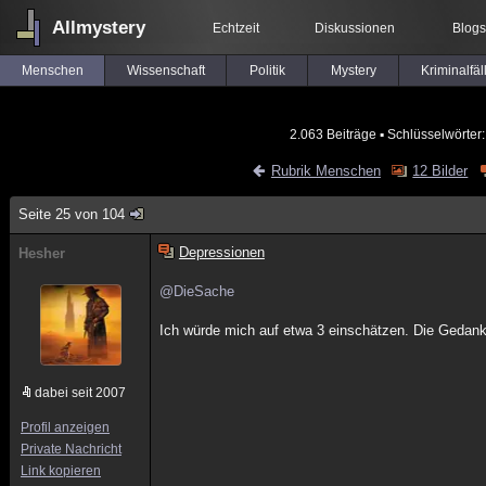
Allmystery
Echtzeit
Diskussionen
Blogs
Menschen
Wissenschaft
Politik
Mystery
Kriminalfäl
2.063 Beiträge
▪ Schlüsselwörter
Rubrik Menschen
12 Bilder
Seite 25 von 104
Depressionen
Hesher
@DieSache
Ich würde mich auf etwa 3 einschätzen. Die Gedanken
dabei seit 2007
Profil anzeigen
Private Nachricht
Link kopieren