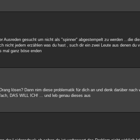
er Ausreden gesucht um nicht als "spinner" abgestempelt zu werden ...die di
h nicht jedem erzählen was du hast , such dir ein zwei Leute aus denen du v
as mal ganz böse enden
n Drang lösen? Dann nim diese problematik für dich an und denk darüber nach 
infach, DAS WILL ICH! ... und leb genau dieses aus