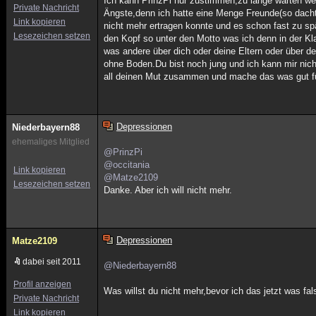
Ich kann PrinzPi nur zustimmen,zu lange warten wen
Private Nachricht
Ängste,denn ich hatte eine Menge Freunde(so dacht
Link kopieren
nicht mehr ertragen konnte und es schon fast zu s
Lesezeichen setzen
den Kopf so unter den Motto was ich denn in der K
was andere über dich oder deine Eltern oder über d
ohne Boden.Du bist noch jung und ich kann mir nich
all deinen Mut zusammen und mache das was gut für
Depressionen
Niederbayern88
ehemaliges Mitglied
@PrinzPi
@occitania
Link kopieren
@Matze2109
Lesezeichen setzen
Danke. Aber ich will nicht mehr.
Depressionen
Matze2109
dabei seit 2011
@Niederbayern88
Profil anzeigen
Was willst du nicht mehr,bevor ich das jetzt was fa
Private Nachricht
Link kopieren