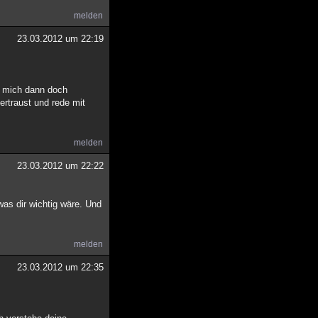
melden
23.03.2012 um 22:19
e mich dann doch
ertraust und rede mit
melden
23.03.2012 um 22:22
was dir wichtig wäre. Und
melden
23.03.2012 um 22:35