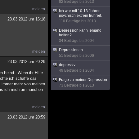
82 Beiträge bis 2013
melden
Ich war mit 10-13 Jahren
psychisch extrem frühreif.
23.03.2012 um 16:18
110 Beiträge bis 2013
Depression,kann jemand
helfen?
34 Beiträge bis 2004
Depressionen
melden
51 Beiträge bis 2006
23.03.2012 um 20:29
depressiv
49 Beiträge bis 2004
n Feind . Wenn ihr Hilfe
chte ich schaffe das
Frage zu meiner Depression
ich immer mehr von meinen
73 Beiträge bis 2013
 das ich mich an manchen
melden
23.03.2012 um 20:59