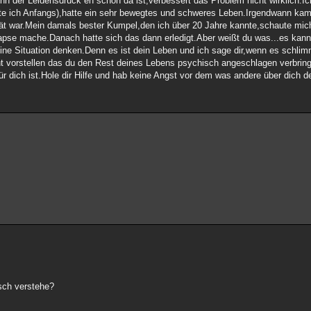
n der Leidensdruck eh schon da ist,verbessert das Problem nicht wirklich.Ic
e ich Anfangs),hatte ein sehr bewegtes und schweres Leben.Irgendwann kam 
pät war.Mein damals bester Kumpel,den ich über 20 Jahre kannte,schaute mich
lapse mache.Danach hatte sich das dann erledigt.Aber weißt du was...es kann
eine Situation denken.Denn es ist dein Leben und ich sage dir,wenn es schlimm
t vorstellen das du den Rest deines Lebens psychisch angeschlagen verbring
 dich ist.Hole dir Hilfe und hab keine Angst vor dem was andere über dich 
lsch verstehe?