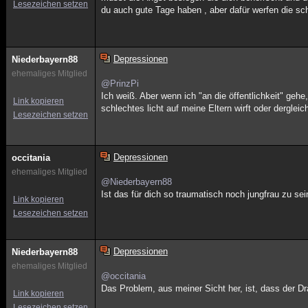
Lesezeichen setzen
du auch gute Tage haben , aber dafür werfen die sc
Depressionen
Niederbayern88
ehemaliges Mitglied
@PrinzPi
Ich weiß. Aber wenn ich "an die öffentlichkeit" gehe
Link kopieren
schlechtes licht auf meine Eltern wirft oder dergleic
Lesezeichen setzen
Depressionen
occitania
ehemaliges Mitglied
@Niederbayern88
Ist das für dich so traumatisch noch jungfrau zu se
Link kopieren
Lesezeichen setzen
Depressionen
Niederbayern88
ehemaliges Mitglied
@occitania
Das Problem, aus meiner Sicht her, ist, dass der D
Link kopieren
Lesezeichen setzen