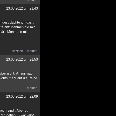
melden
23.03.2012 um 21:43
indest dachte ich das .
ilfe anzunehmen die mir
onär . Man kann mit
1x zitiert
melden
23.03.2012 um 21:53
ber nicht. An mir nagt
ichts mehr auf die Reihe
melden
23.03.2012 um 22:09
noch sind . Aber du
t gut gehen . Zwar wirst