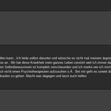
llen kann...Ich leide selbst darunter und wünsche es nicht mal meinem ärgste
 an . Mir hat diese Krankheit mein ganzes Leben zerstört weil ich immer da
 , mein Selbstbewusstsein ist komplett verschwunden und ich merke wie ich m
sich nicht einen Psychotherapeuten aufzusuhen o.Ä . Bei mir geht es soweit
kaufen zu gehen .Macht was dagegen und lasst euch helfen