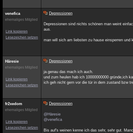
Depressionen
venefica
ehemaliges Mitglied
Depressionen sind nichts schönen man weint einfach
aus.
Link kopieren
Lesezeichen setzen
man will sich am liebsten zu hause einsperren und 
Depressionen
Häresie
ehemaliges Mitglied
ja.genau das mach ich auch.
und zum heulen hab ich 10000000000 gründe,ich kan
Link kopieren
ich geh nicht gern vor die tür in dem zustand bzw tr
Lesezeichen setzen
Depressionen
fr2xedom
ehemaliges Mitglied
@Häresie
@venefica
Link kopieren
Lesezeichen setzen
Bis auf's weinen kenne ich das sehr, sehr gut. Man