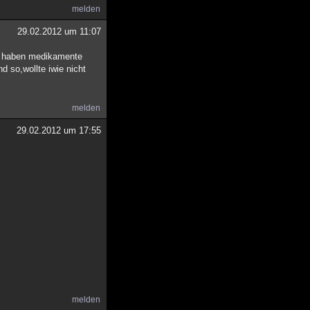
melden
29.02.2012 um 11:07
ir haben medikamente
 so,wollte iwie nicht
melden
29.02.2012 um 17:55
melden