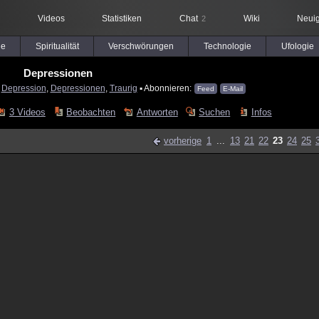
Videos
Statistiken
Chat
Wiki
Neuig
2
le
Spiritualität
Verschwörungen
Technologie
Ufologie
Depressionen
:
Depression
,
Depressionen
,
Traurig
▪ Abonnieren:
Feed
E-Mail
3 Videos
Beobachten
Antworten
Suchen
Infos
vorherige
1
...
13
21
22
23
24
25