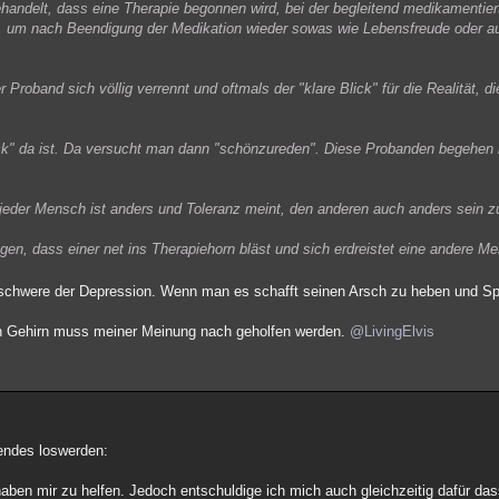
behandelt, dass eine Therapie begonnen wird, bei der begleitend medikamentiert
n, um nach Beendigung der Medikation wieder sowas wie Lebensfreude oder 
 Proband sich völlig verrennt und oftmals der "klare Blick" für die Realität, di
lick" da ist. Da versucht man dann "schönzureden". Diese Probanden begehen
 jeder Mensch ist anders und Toleranz meint, den anderen auch anders sein z
egen, dass einer net ins Therapiehorn bläst und sich erdreistet eine andere M
schwere der Depression. Wenn man es schafft seinen Arsch zu heben und S
en Gehirn muss meiner Meinung nach geholfen werden.
@LivingElvis
gendes loswerden:
haben mir zu helfen. Jedoch entschuldige ich mich auch gleichzeitig dafür d