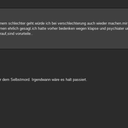
einem schlechter geht.würde ich bei verschlechterung auch wieder machen.m
n ehrlich gesagt.ich hatte vorher bedenken wegen klapse und psychiater und
auf,sind vorurteile..
er dem Selbstmord. Irgendwann wäre es halt passiert.