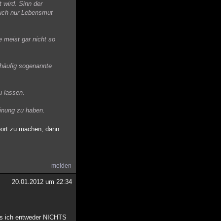
 wird. Sinn der
auch nur Lebensmut
e meist gar nicht so
 häufig sogenannte
u lassen.
einung zu haben.
port zu machen, dann
melden
20.01.2012 um 22:34
ass ich entweder NICHTS