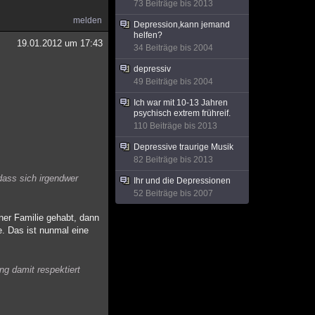
73 Beiträge bis 2013
melden
Depression,kann jemand
helfen?
19.01.2012 um 17:43
34 Beiträge bis 2004
depressiv
49 Beiträge bis 2004
Ich war mit 10-13 Jahren
psychisch extrem frühreif.
110 Beiträge bis 2013
Depressive traurige Musik
82 Beiträge bis 2013
dass sich irgendwer
Ihr und die Depressionen
52 Beiträge bis 2007
iner Familie gehabt, dann
e. Das ist nunmal eine
g damit respektiert