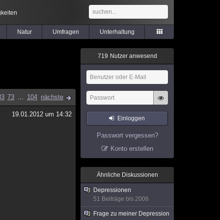
keiten
Natur
Umfragen
Unterhaltung
7
1
9
Nutzer anwesend
33
73
...
104
nächste
19.01.2012 um 14:32
Einloggen
Passwort vergessen?
Konto erstellen
Ähnliche Diskussionen
Depressionen
51 Beiträge bis 2006
Frage zu meiner Depression