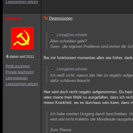
Lesezeichen setzen
Depressionen
abschied
LivingElvis schrieb:
Aber schreiben geht?
Sorry...die eigenen Probleme sind immer die S
dabei seit 2011
Bei mir funktioniert momentan alles wie früher, dan
Profil anzeigen
LivingElvis schrieb:
Private Nachricht
Ich weiß nicht, warum das hier so negativ aufg
Link kopieren
dafür schämen braucht.
Lesezeichen setzen
Hier wird doch nicht negativ aufgenommen. Du hast d
wäre meine freie Wahl so ausgefallen, dass ich nic
miese Krankheit, wo es durchaus sein kann, dass ma
Ich habe meinen Umgang damit beschrieben. Und
wird und nicht kollektiv die Moralkeule rausgehol
Zum Thema: