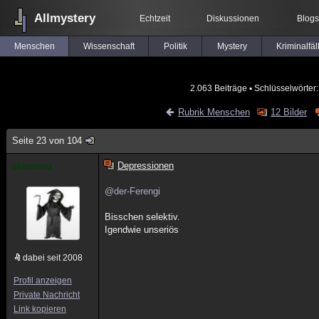
Allmystery
Echtzeit
Diskussionen
Blogs
Menschen
Wissenschaft
Politik
Mystery
Kriminalfäl
2.063 Beiträge
▪ Schlüsselwörter
Rubrik Menschen
12 Bilder
Seite 23 von 104
Depressionen
shionoro
@der-Ferengi
Bisschen selektiv.
Igendwie unseriös
dabei seit 2008
Profil anzeigen
Private Nachricht
Link kopieren