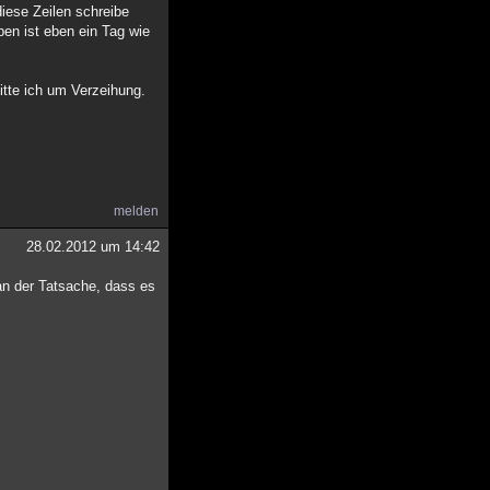
diese Zeilen schreibe
ben ist eben ein Tag wie
itte ich um Verzeihung.
melden
28.02.2012 um 14:42
an der Tatsache, dass es