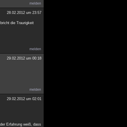
melden
28.02.2012 um 23:57
richt die Traurigkeit
melden
29.02.2012 um 00:18
melden
29.02.2012 um 02:01
nder Erfahrung weiß, dass