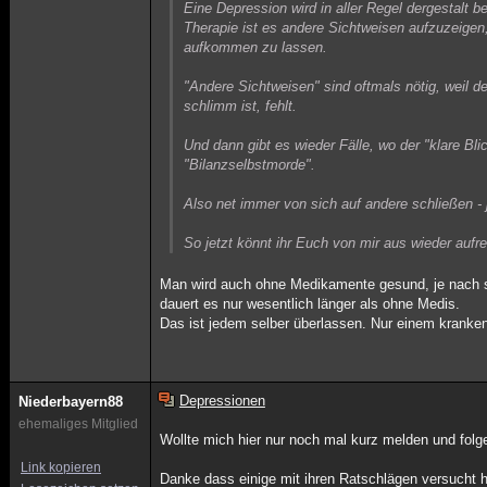
Eine Depression wird in aller Regel dergestalt 
Therapie ist es andere Sichtweisen aufzuzeige
aufkommen zu lassen.
"Andere Sichtweisen" sind oftmals nötig, weil der
schlimm ist, fehlt.
Und dann gibt es wieder Fälle, wo der "klare B
"Bilanzselbstmorde".
Also net immer von sich auf andere schließen -
So jetzt könnt ihr Euch von mir aus wieder aufr
Man wird auch ohne Medikamente gesund, je nach 
dauert es nur wesentlich länger als ohne Medis.
Das ist jedem selber überlassen. Nur einem krank
Depressionen
Niederbayern88
ehemaliges Mitglied
Wollte mich hier nur noch mal kurz melden und fol
Link kopieren
Danke dass einige mit ihren Ratschlägen versucht 