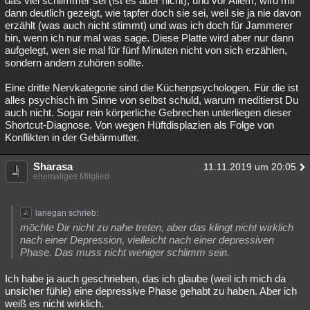
das viel schlimmer sei (ist es aber nicht), und vor Allem, wird mir
dann deutlich gezeigt, wie tapfer doch sie sei, weil sie ja nie davon
erzählt (was auch nicht stimmt) und was ich doch für Jammerer
bin, wenn ich nur mal was sage. Diese Platte wird aber nur dann
aufgelegt, wen sie mal für fünf Minuten nicht von sich erzählen,
sondern andern zuhören sollte.
Eine dritte Nervkategorie sind die Küchenpsychologen. Für die ist
alles psychisch im Sinne von selbst schuld, warum meditierst Du
auch nicht. Sogar rein körperliche Gebrechen unterliegen dieser
Shortcut-Diagnose. Von wegen Hüftdisplazien als Folge von
Konflikten in der Gebärmutter.
Sharasa
11.11.2019 um 20:05
ehemaliges Mitglied
lanegan schrieb:
möchte Dir nicht zu nahe treten, aber das klingt nicht wirklich
nach einer Depression, vielleicht nach einer depressiven
Phase. Das muss nicht weniger schlimm sein.
Ich habe ja auch geschrieben, das ich glaube (weil ich mich da
unsicher fühle) eine depressive Phase gehabt zu haben. Aber ich
weiß es nicht wirklich.