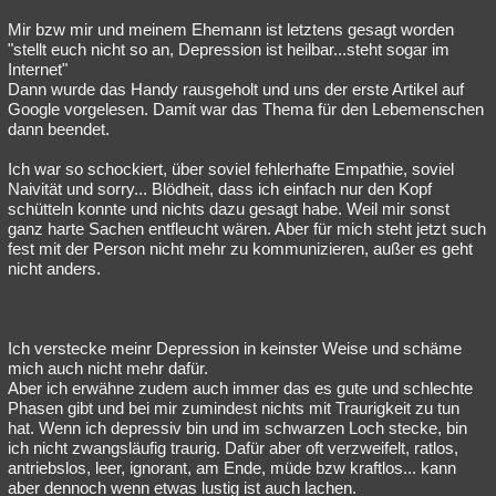
Besucht
Teilgenommen
Alle
Neue
Geschlossen
Mir bzw mir und meinem Ehemann ist letztens gesagt worden
"stellt euch nicht so an, Depression ist heilbar...steht sogar im
Lesenswert
Schlüsselwörter
Internet"
Dann wurde das Handy rausgeholt und uns der erste Artikel auf
Google vorgelesen. Damit war das Thema für den Lebemenschen
dann beendet.
Ich war so schockiert, über soviel fehlerhafte Empathie, soviel
Naivität und sorry... Blödheit, dass ich einfach nur den Kopf
schütteln konnte und nichts dazu gesagt habe. Weil mir sonst
ganz harte Sachen entfleucht wären. Aber für mich steht jetzt such
fest mit der Person nicht mehr zu kommunizieren, außer es geht
nicht anders.
Ich verstecke meinr Depression in keinster Weise und schäme
mich auch nicht mehr dafür.
Aber ich erwähne zudem auch immer das es gute und schlechte
Phasen gibt und bei mir zumindest nichts mit Traurigkeit zu tun
hat. Wenn ich depressiv bin und im schwarzen Loch stecke, bin
ich nicht zwangsläufig traurig. Dafür aber oft verzweifelt, ratlos,
antriebslos, leer, ignorant, am Ende, müde bzw kraftlos... kann
aber dennoch wenn etwas lustig ist auch lachen.