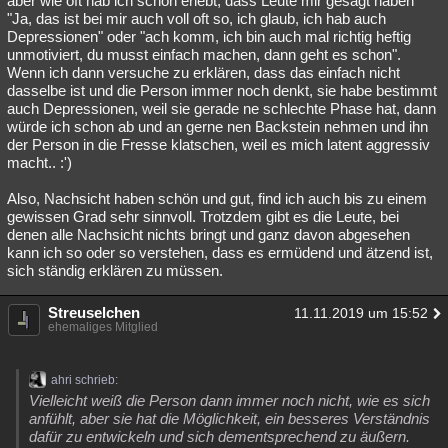
aber wie oft hab ich schon erlebt, dass Leute mir gesagt haben
"Ja, das ist bei mir auch voll oft so, ich glaub, ich hab auch
Depressionen" oder "ach komm, ich bin auch mal richtig heftig
unmotiviert, du musst einfach machen, dann geht es schon".
Wenn ich dann versuche zu erklären, dass das einfach nicht
dasselbe ist und die Person immer noch denkt, sie habe bestimmt
auch Depressionen, weil sie gerade ne schlechte Phase hat, dann
würde ich schon ab und an gerne nen Backstein nehmen und ihn
der Person in die Fresse klatschen, weil es mich latent aggressiv
macht.. :')
Also, Nachsicht haben schön und gut, find ich auch bis zu einem
gewissen Grad sehr sinnvoll. Trotzdem gibt es die Leute, bei
denen alle Nachsicht nichts bringt und ganz davon abgesehen
kann ich so oder so verstehen, dass es ermüdend und ätzend ist,
sich ständig erklären zu müssen.
Streuselchen
11.11.2019 um 15:52
ehemaliges Mitglied
ahri schrieb:
Vielleicht weiß die Person dann immer noch nicht, wie es sich
anfühlt, aber sie hat die Möglichkeit, ein besseres Verständnis
dafür zu entwickeln und sich dementsprechend zu äußern.