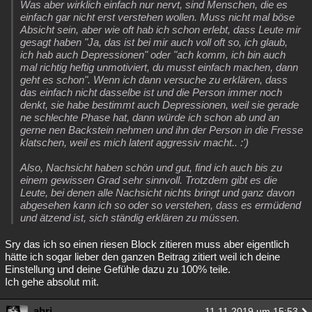
Was aber wirklich einfach nur nervt, sind Menschen, die es
einfach gar nicht erst verstehen wollen. Muss nicht mal böse
Absicht sein, aber wie oft hab ich schon erlebt, dass Leute mir
gesagt haben "Ja, das ist bei mir auch voll oft so, ich glaub,
ich hab auch Depressionen" oder "ach komm, ich bin auch
mal richtig heftig unmotiviert, du musst einfach machen, dann
geht es schon". Wenn ich dann versuche zu erklären, dass
das einfach nicht dasselbe ist und die Person immer noch
denkt, sie habe bestimmt auch Depressionen, weil sie gerade
ne schlechte Phase hat, dann würde ich schon ab und an
gerne nen Backstein nehmen und ihn der Person in die Fresse
klatschen, weil es mich latent aggressiv macht.. :')
Also, Nachsicht haben schön und gut, find ich auch bis zu
einem gewissen Grad sehr sinnvoll. Trotzdem gibt es die
Leute, bei denen alle Nachsicht nichts bringt und ganz davon
abgesehen kann ich so oder so verstehen, dass es ermüdend
und ätzend ist, sich ständig erklären zu müssen.
Sry das ich so einen riesen Block zitieren muss aber eigentlich
hätte ich sogar lieber den ganzen Beitrag zitiert weil ich deine
Einstellung und deine Gefühle dazu zu 100% teile.
Ich gehe absolut mit.
ahri
11.11.2019 um 15:53