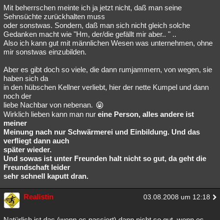
Mit beherrschen meinte ich ja jetzt nicht, daß man seine
Sehnsüchte zurückhalten muss
oder sonstwas. Sondern, daß man sich nicht gleich solche
Gedanken macht wie "Hm, der/die gefällt mir aber.. " ..
Also ich kann gut mit männlichen Wesen was unternehmen, ohne
mir sonstwas einzubilden.
Aber es gibt doch so viele, die dann rumjammern, von wegen, sie
haben sich da
in den hübschen Kellner verliebt, hier der nette Kumpel und dann
noch der
liebe Nachbar von nebenan.
Wirklich lieben kann man nur
eine Person, alles andere ist
meiner
Meinung nach nur Schwärmerei und Einbildung. Und das
verfliegt dann auch
später wieder.
Und sowas ist unter Freunden halt nicht so gut, da geht die
Freundschaft leider
sehr schnell kaputt dran.
Realistin
03.08.2008 um 12:18
Natürlich ist das (wenn es passiert) dann nicht so gut, wenn es