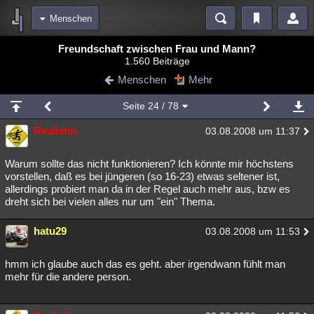
Menschen
Bereiche
Freundschaft zwischen Frau und Mann?
1.560 Beiträge
Echtzeit
Diskussionen
Blogs
Videos
Statistiken
Menschen
Mehr
Chat
Wiki
Neuigkeiten
2
Seite
24
/ 78
meine Rubriken
Realistin
03.08.2008 um 11:37
Menschen
Wissenschaft
Politik
Mystery
Kriminalfälle
Spiritualität
Verschwörungen
Technologie
Ufologie
Warum sollte das nicht funktionieren? Ich könnte mir höchstens
vorstellen, daß es bei jüngeren (so 16-23) etwas seltener ist,
allerdings probiert man da in der Regel auch mehr aus, bzw es
Natur
Umfragen
Unterhaltung
dreht sich bei vielen alles nur um "ein" Thema.
weitere Rubriken
hatu29
Philosophie
Träume
Orte
Esoterik
03.08.2008 um 11:53
Literatur
Astronomie
Helpdesk
Gruppen
Gaming
Filme
hmm ich glaube auch das es geht. aber irgendwann fühlt man
mehr für die andere person.
Musik
Clash
Verbesserungen
Allmystery
English
Übersichten