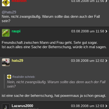
Realistin
03.08.2008 um 11:56
Besucht
Teilgenommen
Alle
Neue
Geschlossen
@hatu29
Lesenswert
Schlüsselwörter
Nein, nicht zwangsläufig. Warum sollte das denn auch der Fall
sein?
raupi
03.08.2008 um 11:58
Freundschaft zwischen Mann und Frau geht. Sehr gut sogar.
Ist auch alles eine Sache der Beherrschung, würde ich mal sagen.
hatu29
03.08.2008 um 12:02
Realistin schrieb:
Nein, nicht zwangsläufig. Warum sollte das denn auch der Fall
sein?
ist eine sache der beherrschung, hat powermaus ja schon gesagt.
Lazarus2000
03.08.2008 um 12:03