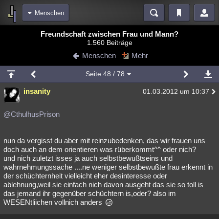
Menschen
Bereiche
Freundschaft zwischen Frau und Mann?
1.560 Beiträge
Echtzeit
Diskussionen
Blogs
Videos
Statistiken
Menschen
Mehr
Chat
Wiki
Neuigkeiten
2
Seite
48
/ 78
meine Rubriken
insanity
01.03.2012 um 10:37
Menschen
Wissenschaft
Politik
Mystery
Kriminalfälle
Spiritualität
Verschwörungen
Technologie
Ufologie
@CthulhusPrison
Natur
Umfragen
Unterhaltung
nun da vergisst du aber mit reinzubedenken, das wir frauen uns
weitere Rubriken
doch auch an dem orientieren was rüberkommt^^ oder nich?
und nich zuletzt isses ja auch selbstbewußtseins und
Philosophie
Träume
Orte
Esoterik
Literatur
wahrnehmungssache ....ne weniger selbstbewußte frau erkennt in
der schüchternheit vielleicht eher desinteresse oder
Astronomie
Helpdesk
Gruppen
Gaming
Filme
ablehnung,weil sie einfach nich davon ausgeht das sie so toll is
das jemand ihr gegenüber schüchtern is,oder? also im
Musik
Clash
Verbesserungen
Allmystery
English
WESENtliichen vollnich anders
Übersichten