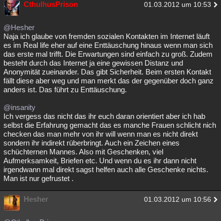
CthulhusPrison
01.03.2012 um 10:53
Besucht
Teilgenommen
Alle
Neue
Geschlossen
@Hesher
Lesenswert
Schlüsselwörter
Naja ich glaube von fremden sozialen Kontakten im Internet läuft
es im Real life eher auf eine Enttäuschung hinaus wenn man sich
das erste mal trifft. Die Erwartungen sind einfach zu groß. Zudem
besteht durch das Internet ja eine gewissen Distanz und
Anonymität zueinander. Das gibt Sicherheit. Beim ersten Kontakt
fällt diese aber weg und man merkt das der gegenüber doch ganz
anders ist. Das führt zu Enttäuschung.
@insanity
Ich vergess das nicht das ihr euch daran orientiert aber ich hab
selbst die Erfahrung gemacht das es manche Frauen schlicht nich
checken das man mehr von ihr will wenn man es nicht direkt
sondern ihr indirekt rüberbringt. Auch ein Zeichen eines
schüchternen Mannes. Also mit Geschenken, viel
Aufmerksamkeit, Briefen etc. Und wenn du es ihr dann nicht
irgendwann mal direkt sagst helfen auch alle Geschenke nichts.
Man ist nur gefrustet .
Hesher
01.03.2012 um 10:56