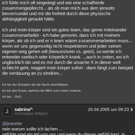
ich fühle mich oft eingeängt und wie eine schafherde
zusammengepfercht... als ob man mich aus dem jenseits
bevormundet und mir die freiheit durch diese physische
abhängigkeit geraubt hätte.
ich und mein körper sind ein gutes team, das gerne miteinander
zusammenarbeitet - ich habe gemerkt, dass ich mit meinem
körper, als ob ich und er n team wären zusammenarbeiten muss...
wenn wir uns gegenseitig nicht respektieren und jeder seinen
eigenen weg gehen will (bewusstsein vs. geist), so werde ich
entweder seelisch oder körperlich krank. ...auch in zeiten, wo ich
unglücklich bin und es mir durch die ursache X in dieser welt
schlecht geht, reagiert mein körper sofort - dann fängt zum beispiel
die verdauung an zu streiken...
Ich bin der Schatten der die Nacht durchflattert,
ich bin das Pulver, welches die Milch zum Leben erweckt,
ich bin... OvO
sabrina^
26.04.2005 um 09:23
ehemaliges Mitglied
@jeanette
nein warum sollte ich lachen ...
gefühle sind ein teil von uns und wenn du dieses gefühl hast, in