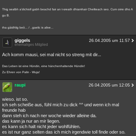
Thig sealbh a'dichioll gabh beachd fair an t-sreath dhiamhair Cheilteach seo. Cum oirre dho A
gu B.
tha gàidhlig beò... / ..gaelic is alive...
giggels
26.04.2005 um 11:57
ehemaliges Mitglied
Ach komm mausi, sei mal nicht so streng mit dir...
Das Leben ist eine Hündin, eine hänchenhaltende Hündin!
Zu Ehren von Palin - Wuja!
raupi
26.04.2005 um 12:05
wieso. ist so.
ich seh scheiße aus, fühl mich zu dick ^^ und wenn ich mal
freunde hab
dann steh ich nach ner woche wieder alleine da.
das kann ja nur an mir liegen.
es kann sich halt nicht jeder wohlfühlen.
es ist nur ganz selten das ich mich irgendwie toll finde oder so.