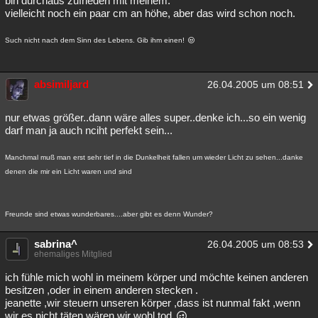
bin durchaus zufrieden mit meinem.
vielleicht noch ein paar cm an höhe, aber das wird schon noch.
Besucht
Teilgenommen
Alle
Neue
Geschlossen
Such nicht nach dem Sinn des Lebens. Gib ihm einen!
Lesenswert
Schlüsselwörter
absimiljard
26.04.2005 um 08:51
nur etwas größer..dann wäre alles super..denke ich...so ein wenig
darf man ja auch nciht perfekt sein...
Manchmal muß man erst sehr tief in die Dunkelheit fallen um wieder Licht zu sehen...danke
denen die mir ein Licht waren und sind
Freunde sind etwas wunderbares....aber gibt es denn Wunder?
sabrina^
26.04.2005 um 08:53
ehemaliges Mitglied
ich fühle mich wohl in meinem körper und möchte keinen anderen
besitzen ,oder in einem anderen stecken .
jeanette ,wir steuern unseren körper ,dass ist nunmal fakt ,wenn
wir es nicht täten wären wir wohl tod
.