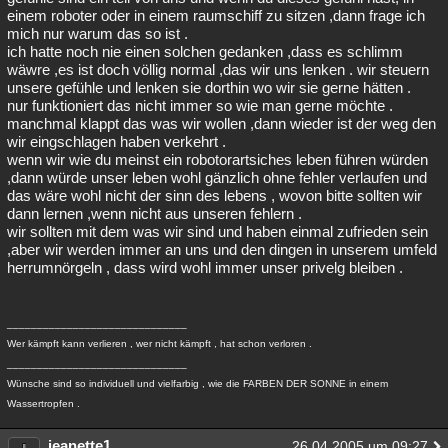
einem roboter oder in einem raumschiff zu sitzen ,dann frage ich
mich nur warum das so ist .
ich hatte noch nie einen solchen gedanken ,dass es schlimm
wäwre ,es ist doch völlig normal ,das wir uns lenken . wir steuern
unsere gefühle und lenken sie dorthin wo wir sie gerne hätten .
nur funktioniert das nicht immer so wie man gerne möchte .
manchmal klappt das was wir wollen ,dann wieder ist der weg den
wir eingschlagen haben verkehrt .
wenn wir wie du meinst ein robotorartsiches leben führen würden
,dann würde unser leben wohl gänzlich ohne fehler verlaufen und
das wäre wohl nicht der sinn des lebens , wovon bitte sollten wir
dann lernen ,wenn nicht aus unseren fehlern .
wir sollten mit dem was wir sind und haben einmal zufrieden sein
,aber wir werden immer an uns und den dingen in unserem umfeld
herrumnörgeln , dass wird wohl immer unser privelg bleiben .
______________________________
Wer kämpft kann verlieren , wer nicht kämpft , hat schon verloren .
______________________________
Wünsche sind so individuell und vielfarbig , wie die FARBEN DER SONNE in einem
Wassertropfen .
jeanette1
26.04.2005 um 09:27