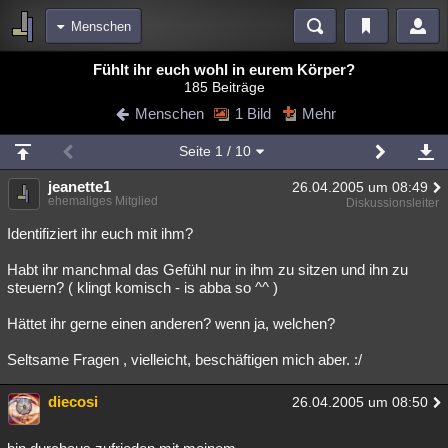
Menschen
Bereiche
Fühlt ihr euch wohl in eurem Körper?
185 Beiträge
Echtzeit
Diskussionen
Blogs
Videos
Statistiken
Menschen
1 Bild
Mehr
Chat
Wiki
Neuigkeiten
2
Seite
1
/ 10
meine Rubriken
jeanette1
26.04.2005 um 08:49
Menschen
Wissenschaft
Politik
Mystery
Kriminalfälle
ehemaliges Mitglied
Diskussionsleiter
Spiritualität
Verschwörungen
Technologie
Ufologie
Identifiziert ihr euch mit ihm?
Habt ihr manchmal das Gefühl nur in ihm zu sitzen und ihn zu
Natur
Umfragen
Unterhaltung
steuern? ( klingt komisch - is abba so ^^ )
weitere Rubriken
Hättet ihr gerne einen anderen? wenn ja, welchen?
Philosophie
Träume
Orte
Esoterik
Literatur
Seltsame Fragen , vielleicht, beschäftigen mich aber. :/
Astronomie
Helpdesk
Gruppen
Gaming
Filme
diecosi
26.04.2005 um 08:50
Musik
Clash
Verbesserungen
Allmystery
English
Übersichten