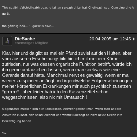
Thig sealbh a'dichioll gabh beachd fair an t-sreath dhiamhair Cheilteach seo. Cum oirre dho A
gu B.
tha gàidhlig beò... / ..gaelic is alive...
DieSache
26.04.2005 um 12:45
ehemaliges Mitglied
Klar, hier und da gibt es mal ein Pfund zuviel auf den Hüften, aber
vom äusseren Erscheinungsbild bin ich mit meinem Körper
zufrieden, nur was dessen organische Funktion betrifft, würde ich
ihn gerne umtauschen lassen, wenn man soetwas wie eine
Garantie darauf hätte. Manchmal nervt es gewaltig, wenn er mal
wieder zu spinnen anfängt und irgendwelche Folgeerscheinungen
meiner körperlichen Erkrankungen mir auch psychisch zusetzen
*grrrrrrr*...aber leider hab ich den Kassenzettel schon
weggeschmissen, also nix mit Umtausch !
Gegensätze müssen sich nicht abstossen, vielmehr gewinnt man, wenn man andere
Ansichten zulässt, sich selbst erkennt und wertfrei überlegt ob nicht beide Seiten ihre
Berechtigung haben...
Sis