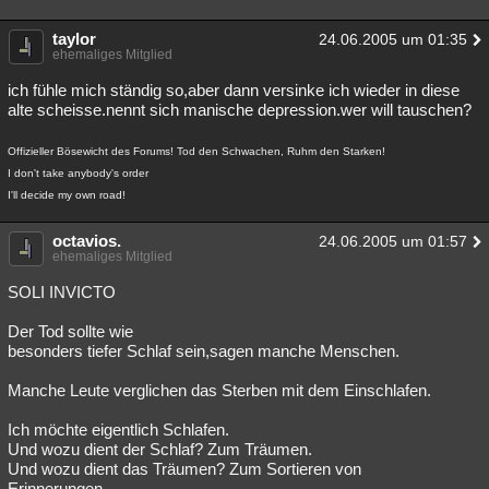
taylor
24.06.2005 um 01:35
ehemaliges Mitglied
ich fühle mich ständig so,aber dann versinke ich wieder in diese
alte scheisse.nennt sich manische depression.wer will tauschen?
Offizieller Bösewicht des Forums! Tod den Schwachen, Ruhm den Starken!
I don't take anybody's order
I'll decide my own road!
octavios.
24.06.2005 um 01:57
ehemaliges Mitglied
SOLI INVICTO
Der Tod sollte wie
besonders tiefer Schlaf sein,sagen manche Menschen.
Manche Leute verglichen das Sterben mit dem Einschlafen.
Ich möchte eigentlich Schlafen.
Und wozu dient der Schlaf? Zum Träumen.
Und wozu dient das Träumen? Zum Sortieren von
Erinnerungen.