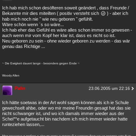
Besucht
Teilgenommen
Alle
Neue
Geschlossen
Ich hab mich schon desöfteren soweit geändert , dass Freunde /
Bekannte mir dies miteilten ( positiv versteht sich
) - aber ich
Lesenswert
Schlüsselwörter
hab mich noch nie " wie neu geboren " gefühlt.
Wäre schön wenn ´s so wäre...
Ich hab eher das Gefühl es wäre alles schon immer so gewesen -
auch wenn mir vom Kopf her klar ist, dass es nicht so ist.
Neu geboren zu sein - ohne wieder geboren zu werden - das wär
genau das Richtige ...
~ Die Ewigkeit dauert lange - besonders gegen Ende ~
Woody Allen
Palin
23.06.2005 um 22:16
Ich hätte soetwas in der Art wohl sagen können als ich ie Schule
gewechselt ahbe, oder wo mir meine Freundin gesagt hat das sie
nicht schwanger ist, und wo ich damals immer wieder aus der
Schei**e aufgetaucht bin nachdem ich mich immer wieder hatte
runteziehen lassen,...
Моя женщина я люблю о ales по миру и который я никогда больше не теряют цcte быть