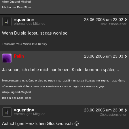
Allmy-Jugend-Mitglied
Ich bin der Esso-Tiger
=quentin=
23.06.2005 um 23:02
ehemaliges Mitglied
Diskussionsleiter
Wenn Du sie liebst..ist das wohl so.
Transform Your Vision Into Reality.
Palin
23.06.2005 um 23:03
Ja schon, ich durfte mich nur freuen, Kinder kommen später,...
Моя женщина я люблю о ales по миру и который я никогда больше не теряют цcte быть
обязанным ей ahbe я смыслом в eminem жизни и радость в моем сердце.
Allmy-Jugend-Mitglied
Ich bin der Esso-Tiger
=quentin=
23.06.2005 um 23:08
ehemaliges Mitglied
Diskussionsleiter
Aufrichtigen Herzlichen Glückwunsch