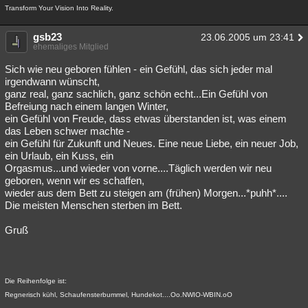
Transform Your Vision Into Reality.
gsb23
23.06.2005 um 23:41
ehemaliges Mitglied
Sich wie neu geboren fühlen - ein Gefühl, das sich jeder mal
irgendwann wünscht,
ganz real, ganz sachlich, ganz schön echt...Ein Gefühl von
Befreiung nach einem langen Winter,
ein Gefühl von Freude, dass etwas überstanden ist, was einem
das Leben schwer machte -
ein Gefühl für Zukunft und Neues. Eine neue Liebe, ein neuer Job,
ein Urlaub, ein Kuss, ein
Orgasmus...und wieder von vorne....Täglich werden wir neu
geboren, wenn wir es schaffen,
wieder aus dem Bett zu steigen am (frühen) Morgen...*puhh*....
Die meisten Menschen sterben im Bett.
Gruß
Die Reihenfolge ist:
Regnerisch kühl, Schaufensterbummel, Hundekot....Oo.NWIO-WBIN.oO