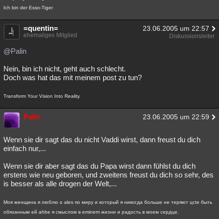
Ich bin der Esso-Tiger
=quentin=
23.06.2005 um 22:57
ehemaliges Mitglied
Diskussionsleiter
@Palin
Nein, bin ich nicht, geht auch schlecht.
Doch was hat das mit meinem post zu tun?
Transform Your Vision Into Reality.
Palin
23.06.2005 um 22:59
Wenn sie dir sagt das du nicht Vaddi wirst, dann freust du dich
einfach nur,...
Wenn sie dir aber sagt das du Papa wirst dann fühlst du dich
erstens wie neu geboren, und zweitens freust du dich so sehr, des
is besser als alle drogen der Welt,...
Моя женщина я люблю о ales по миру и который я никогда больше не теряют цcte быть
обязанным ей ahbe я смыслом в eminem жизни и радость в моем сердце.