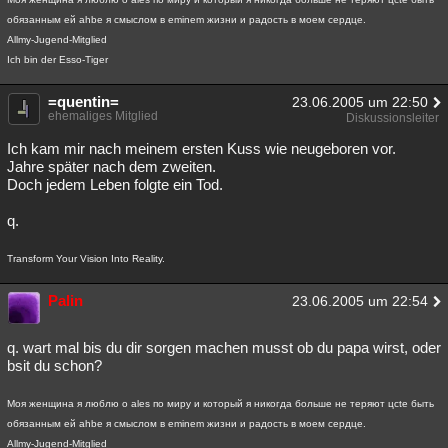
обязанным ей ahbe я смыслом в eminem жизни и радость в моем сердце.
Allmy-Jugend-Mitglied
Ich bin der Esso-Tiger
=quentin=
23.06.2005 um 22:50
ehemaliges Mitglied
Diskussionsleiter
Ich kam mir nach meinem ersten Kuss wie neugeboren vor.
Jahre später nach dem zweiten.
Doch jedem Leben folgte ein Tod.
q.
Transform Your Vision Into Reality.
Palin
23.06.2005 um 22:54
q. wart mal bis du dir sorgen machen musst ob du papa wirst, oder
bsit du schon?
Моя женщина я люблю о ales по миру и который я никогда больше не теряют цcte быть
обязанным ей ahbe я смыслом в eminem жизни и радость в моем сердце.
Allmy-Jugend-Mitglied