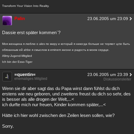
Transform Your Vision Into Reality.
Palin
23.06.2005 um 23:09
Dassie erst später kommen`?
Моя женщина я люблю о ales по миру и который я никогда больше не теряют цcte быть
обязанным ей ahbe я смыслом в eminem жизни и радость в моем сердце.
Allmy-Jugend-Mitglied
Ich bin der Esso-Tiger
=quentin=
23.06.2005 um 23:39
ehemaliges Mitglied
Diskussionsleiter
Wenn sie dir aber sagt das du Papa wirst dann fühlst du dich
erstens wie neu geboren, und zweitens freust du dich so sehr, des
is besser als alle drogen der Welt,...<
ich durfte mich nur freuen, Kinder kommen später,...<
Hätte ich hier wohl zwischen den Zeilen lesen sollen, wie?
Sorry.