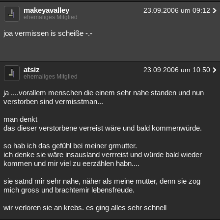
makeyavalley
Besucht
Teilgenommen
Alle
Neue
23.09.2006 um 09:12
Geschlossen
ehemaliges Mitglied
Lesenswert
Schlüsselwörter
joa vermissen is scheiße -.-
atsiz
23.09.2006 um 10:50
ehemaliges Mitglied
ja ....vorallem menschen die einem sehr nahe standen und nun
verstorben sind vermisstman...
man denkt
das dieser verstorbene verreist wäre und bald kommenwürde.
so hab ich das gefühl bei meiner grmutter.
ich denke sie wäre insausland verrreist und würde bald wieder
kommen und mir viel zu eerzählen habn....
sie satnd mir sehr nahe, näher als meine mutter, denn sie zog
mich gross und brachtemir lebensfreude.
wir verloren sie an krebs. es ging alles sehr schnell