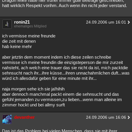
Dragon Mike hatte hier früher immer gute Beiträge geschrieben,
hatt wirklich Respekt vorihm. Auch wenn ihn nicht jeder verstand.
ronin21
24.09.2006 um 16:01
ehemaliges Mitglied
ich vermisse meine freunde
die zeit mit denen
hab keine mehr
aber jetztin dem moment indem ich diese zeilen schreibe
vermisse ich meine freundin die einzigsteperson die mir zurzeit
nahsteht, ach welch eine trauer das sie nicht da ist, mich packtdie
sehnsucht nach ihr...ihre küsse...ihren unnachahmlichen duft...was
würd ich allesdafür geben für eine minute mit ihr...
naja morgen sehe ich sie ja!hihih
aber dennoch manchmal packt einem die sehnsucht und das
gefühl jemanden zu vermissen,zu lieben...wenn man alleine im
zimmer hockt und bei allmy surft
devanther
24.09.2006 um 16:06
Das ist das Problem bei vielen Menschen, dass sie mit ihrer