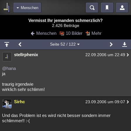
Menschen
Bereiche
Vermisst Ihr jemanden schmerzlich?
2.426 Beiträge
Echtzeit
Diskussionen
Blogs
Videos
Statistiken
Menschen
10 Bilder
Mehr
Chat
Wiki
Neuigkeiten
Seite
52
/ 122
meine Rubriken
stellrphenix
22.09.2006 um 22:49
Menschen
Wissenschaft
Politik
Mystery
Kriminalfälle
Spiritualität
Verschwörungen
Technologie
Ufologie
@hana
ja
Natur
Umfragen
Unterhaltung
traurig irgendwie
weitere Rubriken
wirklich sehr schlimm!
Philosophie
Träume
Orte
Esoterik
Literatur
Sirhc
23.09.2006 um 09:07
Astronomie
Helpdesk
Gruppen
Gaming
Filme
Und das Problem ist es wird nicht besser sondern immer
Musik
Clash
Verbesserungen
Allmystery
English
schlimmer!! :-(
Übersichten