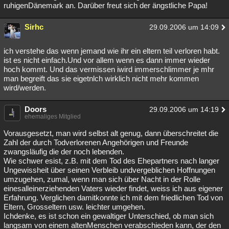
ruhigenDänemark an. Darüber freut sich der ängstliche Papa!
Sirhc
29.09.2006 um 14:09
ich verstehe das wenn jemand wie ihr ein eltern teil verloren habt.
ist es nicht einfach.Und vor allem wenn es dann immer wieder
hoch kommt. Und das vermissen iwird immerschlimmer je mhr
man begreift das sie eigetnlch wirklich nicht mehr kommen
wird/werden.
Doors
29.09.2006 um 14:19
ehemaliges Mitglied
Vorausgesetzt, man wird selbst alt genug, dann überschreitet die
Zahl der durch Todverlorenen Angehörigen und Freunde
zwangsläufig die der noch lebenden.
Wie schwer esist, z.B. mit dem Tod des Ehepartners nach langer
Ungewissheit über seinen Verbleib undvergeblichen Hoffnungen
umzugehen, zumal, wenn man sich über Nacht in der Rolle
einesalleinerziehenden Vaters wieder findet, weiss ich aus eigener
Erfahrung. Verglichen damitkonnte ich mit dem friedlichen Tod von
Eltern, Grosseltern usw. leichter umgehen.
Ichdenke, es ist schon ein gewaltiger Unterschied, ob man sich
langsam von einem altenMenschen verabschieden kann, der den