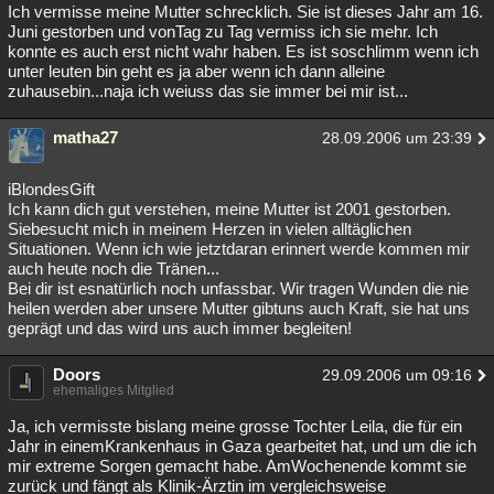
Ich vermisse meine Mutter schrecklich. Sie ist dieses Jahr am 16.
Juni gestorben und vonTag zu Tag vermiss ich sie mehr. Ich
konnte es auch erst nicht wahr haben. Es ist soschlimm wenn ich
unter leuten bin geht es ja aber wenn ich dann alleine
zuhausebin...naja ich weiuss das sie immer bei mir ist...
matha27
28.09.2006 um 23:39
iBlondesGift
Ich kann dich gut verstehen, meine Mutter ist 2001 gestorben.
Siebesucht mich in meinem Herzen in vielen alltäglichen
Situationen. Wenn ich wie jetztdaran erinnert werde kommen mir
auch heute noch die Tränen...
Bei dir ist esnatürlich noch unfassbar. Wir tragen Wunden die nie
heilen werden aber unsere Mutter gibtuns auch Kraft, sie hat uns
geprägt und das wird uns auch immer begleiten!
Doors
29.09.2006 um 09:16
ehemaliges Mitglied
Ja, ich vermisste bislang meine grosse Tochter Leila, die für ein
Jahr in einemKrankenhaus in Gaza gearbeitet hat, und um die ich
mir extreme Sorgen gemacht habe. AmWochenende kommt sie
zurück und fängt als Klinik-Ärztin im vergleichsweise