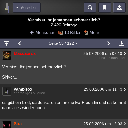
Menschen
Bereiche
Vermisst Ihr jemanden schmerzlich?
2.426 Beiträge
Echtzeit
Diskussionen
Blogs
Videos
Statistiken
Menschen
10 Bilder
Mehr
Chat
Wiki
Neuigkeiten
2
Seite
53
/ 122
meine Rubriken
Maccabros
25.09.2006 um 07:19
Menschen
Wissenschaft
Politik
Mystery
Kriminalfälle
Diskussionsleiter
Spiritualität
Verschwörungen
Technologie
Ufologie
Vermisst Ihr jemand schmerzlich?
Shiver...
Natur
Umfragen
Unterhaltung
weitere Rubriken
vampirox
25.09.2006 um 11:43
ehemaliges Mitglied
Philosophie
Träume
Orte
Esoterik
Literatur
es gibt ein Lied, da denke ich an meine Ex-Freundin und da kommt
Astronomie
Helpdesk
Gruppen
Gaming
Filme
dann alles wieder hoch.
Musik
Clash
Verbesserungen
Allmystery
English
Sira
25.09.2006 um 12:03
Übersichten