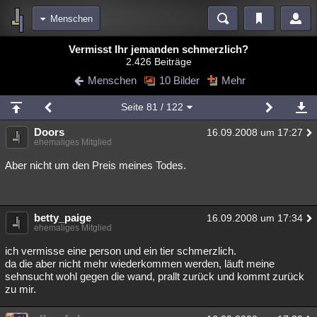
Menschen
Bereiche
Vermisst Ihr jemanden schmerzlich?
2.426 Beiträge
Echtzeit
Diskussionen
Blogs
Videos
Statistiken
Menschen
10 Bilder
Mehr
Chat
Wiki
Neuigkeiten
2
Seite
81
/ 122
meine Rubriken
Doors
16.09.2008 um 17:27
Menschen
Wissenschaft
Politik
Mystery
Kriminalfälle
ehemaliges Mitglied
Spiritualität
Verschwörungen
Technologie
Ufologie
Aber nicht um den Preis meines Todes.
Natur
Umfragen
Unterhaltung
weitere Rubriken
betty_paige
16.09.2008 um 17:34
ehemaliges Mitglied
Philosophie
Träume
Orte
Esoterik
Literatur
ich vermisse eine person und ein tier schmerzlich.
Astronomie
Helpdesk
Gruppen
Gaming
Filme
da die aber nicht mehr wiederkommen werden, läuft meine
sehnsucht wohl gegen die wand, prallt zurück und kommt zurück
zu mir.
Musik
Clash
Verbesserungen
Allmystery
English
Übersichten