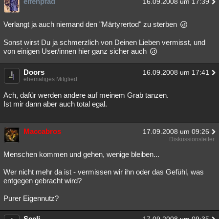
elfenpfad
16.09.2008 um 17:39
Besucht
Teilgenommen
Alle
Neue
Geschlossen
Verlangt ja auch niemand den "Märtyrertod" zu sterben
Lesenswert
Schlüsselwörter
Sonst wirst Du ja schmerzlich von Deinen Lieben vermisst, und
von einigen User/innen hier ganz sicher auch
Doors
16.09.2008 um 17:41
ehemaliges Mitglied
Ach, dafür werden andere auf meinem Grab tanzen.
Ist mir dann aber auch total egal.
Maccabros
17.09.2008 um 09:26
Diskussionsleiter
Menschen kommen und gehen, wenige bleiben...
Wer nicht mehr da ist - vermissen wir ihn oder das Gefühl, was
entgegen gebracht wird?
Purer Eigennutz?
Seeli