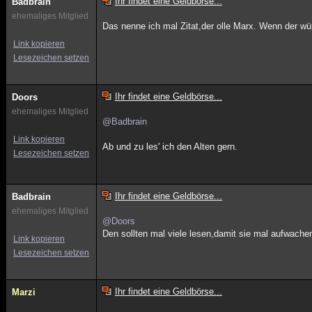
Ihr findet eine Geldbörse...
Badbrain
ehemaliges Mitglied
Das nenne ich mal Zitat,der olle Marx. Wenn der wü
Link kopieren
Lesezeichen setzen
Ihr findet eine Geldbörse...
Doors
ehemaliges Mitglied
@Badbrain
Link kopieren
Ab und zu les' ich den Alten gern.
Lesezeichen setzen
Ihr findet eine Geldbörse...
Badbrain
ehemaliges Mitglied
@Doors
Den sollten mal viele lesen,damit sie mal aufwache
Link kopieren
Lesezeichen setzen
Ihr findet eine Geldbörse...
Marzi