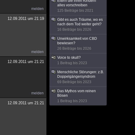
Eltern die ihren Kindern
alles vorschreiben
melden
125 Beiträge bis 2021
12.09.2011 um 21:19
Gibt es auch Träume, wo es
nach dem Tod weiter geht?
16 Beiträge bis 2026
Unwirksamkeit von CBD
bewiesen?
26 Beiträge bis 2026
melden
Voice to skull?
12.09.2011 um 21:21
1 Beitrag bis 2023
Menschliche Störungen: z.B.
Doppelgängersyndrom
69 Beiträge bis 2023
Das Mythos vom reinen
melden
Bösen
1 Beitrag bis 2023
12.09.2011 um 21:21