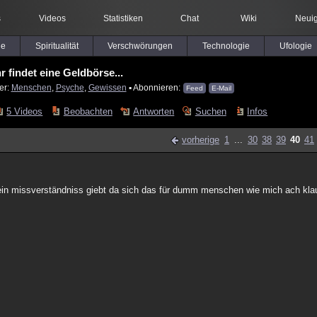
s
Videos
Statistiken
Chat
Wiki
Neuig
le
Spiritualität
Verschwörungen
Technologie
Ufologie
hr findet eine Geldbörse...
er:
Menschen
,
Psyche
,
Gewissen
▪ Abonnieren:
Feed
E-Mail
5 Videos
Beobachten
Antworten
Suchen
Infos
vorherige
1
...
30
38
39
40
41
ein missverständniss giebt da sich das für dumm menschen wie mich ach kla