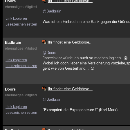
Ihr findet eine Geldbörse...
Doors
ehemaliges Mitglied
@Badbrain
Link kopieren
Was ist ein Einbruch in eine Bank gegen die Gründu
Lesezeichen setzen
Ihr findet eine Geldbörse...
Badbrain
ehemaliges Mitglied
@Doors
Janeeisklar,würde ich auch so machen logisch.
Link kopieren
Wobei ich doch lieber eine Versicherung vorziehe,sp
Lesezeichen setzen
geht wie von Geisterhand...
Ihr findet eine Geldbörse...
Doors
ehemaliges Mitglied
@Badbrain
Link kopieren
"Expropriert die Expropriateure !" (Karl Marx)
Lesezeichen setzen