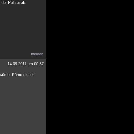
 der Polizei ab.
melden
14.09.2011 um 00:57
n würde. Käme sicher