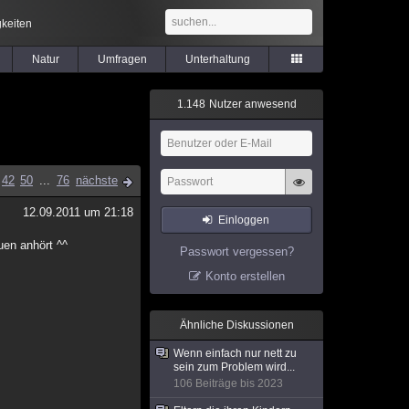
keiten
Natur
Umfragen
Unterhaltung
1
.
1
4
8
Nutzer anwesend
42
50
...
76
nächste
12.09.2011 um 21:18
Einloggen
uen anhört ^^
Passwort vergessen?
Konto erstellen
Ähnliche Diskussionen
Wenn einfach nur nett zu
sein zum Problem wird...
106 Beiträge bis 2023