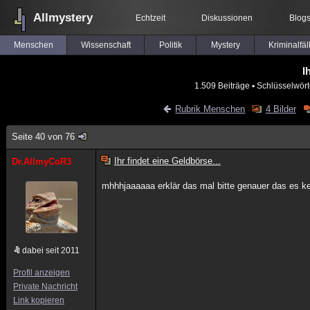
Allmystery
Echtzeit
Diskussionen
Blog
Menschen
Wissenschaft
Politik
Mystery
Kriminalfäl
I
1.509 Beiträge
▪ Schlüsselwört
Rubrik Menschen
4 Bilder
Seite 40 von 76
Ihr findet eine Geldbörse...
Dr.AllmyCoR3
mhhhjaaaaaa erklär das mal bitte genauer das es k
dabei seit 2011
Profil anzeigen
Private Nachricht
Link kopieren