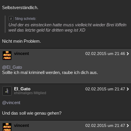
Besucht
Teilgenommen
Alle
Neue
Geschlossen
Selbstverständlich.
Lesenswert
Schlüsselwörter
5ting schrieb:
Und der es einstecken hatte muss vielleicht wieder Brei löffeln
weil das letzte geld für dritten weg ist XD
Nicht mein Problem.
vincent
02.02.2015 um 21:46
@El_Gato
Sollte ich mal kriminell werden, raube ich dich aus.
El_Gato
02.02.2015 um 21:47
ehemaliges Mitglied
@vincent
Und das soll wie genau gehen?
vincent
02.02.2015 um 21:47