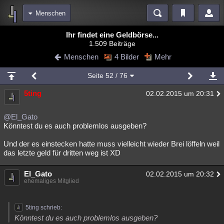
Menschen
Bereiche
Ihr findet eine Geldbörse...
1.509 Beiträge
Echtzeit
Diskussionen
Blogs
Videos
Statistiken
Menschen
4 Bilder
Mehr
Chat
Wiki
Neuigkeiten
Seite
52
/ 76
meine Rubriken
5ting
02.02.2015 um 20:31
Menschen
Wissenschaft
Politik
Mystery
Kriminalfälle
Spiritualität
Verschwörungen
Technologie
Ufologie
@El_Gato
Könntest du es auch problemlos ausgeben?
Natur
Umfragen
Unterhaltung
Und der es einstecken hatte muss vielleicht wieder Brei löffeln weil
weitere Rubriken
das letzte geld für dritten weg ist XD
Philosophie
Träume
Orte
Esoterik
Literatur
El_Gato
02.02.2015 um 20:32
ehemaliges Mitglied
Astronomie
Helpdesk
Gruppen
Gaming
Filme
Musik
Clash
Verbesserungen
Allmystery
English
5ting schrieb:
Könntest du es auch problemlos ausgeben?
Übersichten