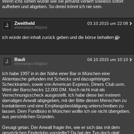
Wenn ichs sehen würde wie sie jemand verliert sowieso sofort
aufheben und abgeben. So dreist könnt ich nie sein.
Zweitheld
03.10.2015 um 22:08
ehemaliges Mitglied
ich würde den inhalt zurück geben und die börse behalten
Bauli
04.10.2015 um 10:10
ehemaliges Mitglied
Ich habe 1997 in in der Nähe einer Bar in München eine
Aktentasche gefunden mit Schecks und dazugehörigen
Scheckkarten, sowie von American Express, Diners Club uvm.
Wert der Barschecks 12.000 DM. Noch nicht mal als
Verrechnungsscheck ausgestellt. Ich habe diese bei meinem
damaligen Anwalt abgegeben, mit der Bitte diesen Menschen zu
kontaktieren und eine Empfangsbestätigung unterschreiben zu
lassen. Dem Fundbüro in München wollte ich sie nicht übergeben,
aus persönlichen Gründen.
Gesagt getan. Der Anwalt fragte ihn, wie er sich das mit dem
gesetzlichen Finderlohn vorstellte? Da hat der Typ doch glatt