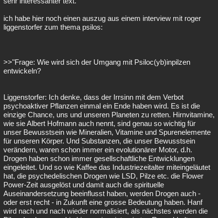
sehr interessanter text.
ich habe hier noch einen auszug aus einem interview mit roger
liggenstorfer zum thema psilos:
>>"Frage: Wie wird sich der Umgang mit Psiloc(yb)inpilzen
entwickeln?
Liggenstorfer: Ich denke, dass der Irrsinn mit dem Verbot
psychoaktiver Pflanzen einmal ein Ende haben wird. Es ist die
einzige Chance, uns und unseren Planeten zu retten. Hirnvitamine,
wie sie Albert Hofmann auch nennt, sind genau so wichtig für
unser Bewusstsein wie Mineralien, Vitamine und Spurenelemente
für unseren Körper. Und Substanzen, die unser Bewusstsein
verändern, waren schon immer ein evolutionärer Motor, d.h.
Drogen haben schon immer gesellschaftliche Entwicklungen
eingeleitet. Und so wie Kaffee das Industriezeitalter miteingeläutet
hat, die psychedelischen Drogen wie LSD, Pilze etc. die Flower
Power-Zeit ausgelöst und damit auch die spirituelle
Auseinandersetzung beeinflusst haben, werden Drogen auch -
oder erst recht - in Zukunft eine grosse Bedeutung haben. Hanf
wird nach und nach wieder normalisiert, als nächstes werden die