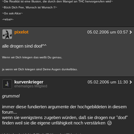
~Die Realität ist eine Illusion, die durch den Mangel an THC hervorgerufen wird~
~Bück Dich Fee, Wunsch ist Wunsch !!~
~Go ask Alice~
-=ebai=-
pixelot
05.02.2006 um 03:57
alle drogen sind doof^^
Wenn wir Dich kriegen das weißt Du genau,
ja wenn wir Dich kriegen sind Deine Augen dunkelblau.
kurvenkrieger
05.02.2006 um 11:30
ehemaliges Mitglied
grummel
immer diese fundierten argumente der hochgebildeten in diesem
forum...
wenn sie wenigstens zugeben würden, daß sie drogen nur "doof"
finden weil sie die eigene unfähigkeit noch verstärken