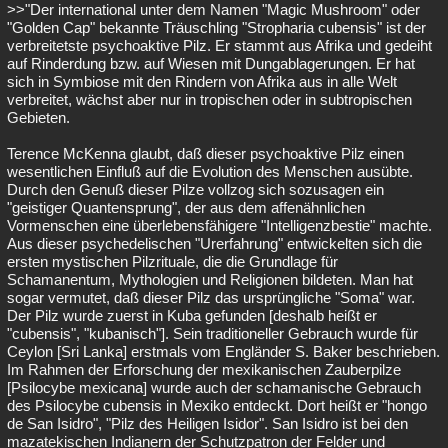
>>"Der international unter dem Namen "Magic Mushroom" oder
Besucht
Teilgenommen
Alle
Neue
Geschlossen
"Golden Cap" bekannte Träuschling "Stropharia cubensis" ist der
verbreitetste psychoaktive Pilz. Er stammt aus Afrika und gedeiht
Lesenswert
Schlüsselwörter
auf Rinderdung bzw. auf Wiesen mit Dungablagerungen. Er hat
sich in Symbiose mit den Rindern von Afrika aus in alle Welt
verbreitet, wächst aber nur in tropischen oder in subtropischen
Gebieten.
Terence McKenna glaubt, daß dieser psychoaktive Pilz einen
wesentlichen Einfluß auf die Evolution des Menschen ausübte.
Durch den Genuß dieser Pilze vollzog sich sozusagen ein
"geistiger Quantensprung", der aus dem affenähnlichen
Vormenschen eine überlebensfähigere "Intelligenzbestie" machte.
Aus dieser psychedelischen "Urerfahrung" entwickelten sich die
ersten mystischen Pilzrituale, die die Grundlage für
Schamanentum, Mythologien und Religionen bildeten. Man hat
sogar vermutet, daß dieser Pilz das ursprüngliche "Soma" war.
Der Pilz wurde zuerst in Kuba gefunden [deshalb heißt er
"cubensis", "kubanisch"]. Sein traditioneller Gebrauch wurde für
Ceylon [Sri Lanka] erstmals vom Engländer S. Baker beschrieben.
Im Rahmen der Erforschung der mexikanischen Zauberpilze
[Psilocybe mexicana] wurde auch der schamanische Gebrauch
des Psilocybe cubensis in Mexiko entdeckt. Dort heißt er "hongo
de San Isidro", "Pilz des Heiligen Isidor". San Isidro ist bei den
mazatekischen Indianern der Schutzpatron der Felder und