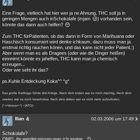
Eine Frage, vielleich hat hier wer ja ne Ahnung, THC soll ja in
geringen Mengen auch inSchokolafe (mjam
) vorhanden sein,
könnte das dann auch helfen?
Zum THC fürPatienten, ob das dann in Form von Marihuana oder
Haschisch konsumiert wird denke ichkaum, dazu muss man ja
erstmal richtig rauchen könen, und das kann nicht jeder Patient.;)
Aber wenn man es als Dragees (oder wie die Dinger heißen)
einnnimt könnte es jahelfen, THC kann man ja chemisch
erzeugen...
Oder wie seht ihr das?
ps.Kuhle Entdeckung Koka^^ *g*
Das große Karthago führte drei Kriege. Nach dem ersten war es noch mächtig. Nach dem
zweiten war es noch bewohnbar. Nach dem dritten war es nicht mehr aufzufinden.
|°-=Versus=-°| ~}ATC{~
Ilian
02.03.2006 um 17:49
Schokolafe?
OMG, ihr werdet wissen was ich meine...:D