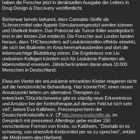
haben die Forscher jetzt in deraktuellen Ausgabe der Letters in
Drug Design & Discovery veröffentlicht.
Bisherwar bereits bekannt, dass Cannabis-Stoffe als
Schmerzmittel oder Appetit-Stimulanseingesetzt werden können
und Übelkeit lindern. Das Potenzial als Tumor-Killer wurdejedoch
erst in der letzten Zeit entdeckt. Die Forscher aus London fanden
heraus, dass THCbesonders auf Leukämiezellen effektiv einwirkt,
die sich bei Blutkrebs im Knochenmarkausbreiten und dort die
lebenswichtige Blutbildung stören. Die Ergebnisse von Liu
undseinen Kollegen könnten sich für Leukämie-Patienten als
lebensrettend erweisen. Jährlicherkranken daran etwa 10.000
Menschen in Deutschland.
Etwa ein Viertel der anLeukämie erkrankten Kinder reagieren nicht
auf die herkömmliche Behandlung. Hier könnteTHC einen neuen
Ansatzpunkt liefern um alternative Therapien zu
entwickeln."Glücklicherweise gibt es ständig neue Erkenntnisse
und Ansätze bei der Krebstherapie,auf diesem Feld tut sich sehr
viel", betont Eva Kalbheim, Pressesprecherin der
DeutschenKrebshilfe e.V.
http://www.krebshilfe.de
, im
Gespräch mit pressetext. Allerdings gebe esüber 150
verschiedene Formen von Krebs, so Kalbheim. "Deshalb ist es
schwierig, von einemAnti-Krebsmittel per se zu sprechen", erklärt
die Medizinerin abschließend.