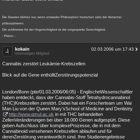
Die Staaten blühen nur, wenn entweder Philosophen herrschen oder die Herrscher
philosophieren.
Die schlimmste Art der Ungerechtigkeit ist die vorgespielte Gerechtigkeit.
- Platon -
kokain
02.03.2006 um 17:43
ehemaliges Mitglied
Cannabis zerstört Leukämie-Krebszellen
Blick auf die Gene enthülltZerstörungspotenzial
London/Bonn (pte/01.03.2006/06:05) - EnglischeWissenschaftler
haben entdeckt, dass der Cannabis-Stoff Tetrahydrocannabinol
(THC)Krebszellen zerstört. Dabei hat ein Forscherteam um Wai
Man Liu von der Queen Mary'sSchool of Medicine and Dentistry
http://www.qmul.ac.uk
in mit THC behandelten
ZellenVeränderungen bei über 18.000 Genen aufgespürt. Diese
geben Aufschluss über komplexeProzesse, die in mit dem
Cannabinoid versehenen Krebszellen ablaufen und für
derenZerstörung verantwortlich sind. Ihre Studienergebnisse