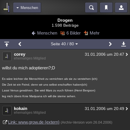
Menschen
Bereiche
Drogen
1.598 Beiträge
Echtzeit
Diskussionen
Blogs
Videos
Statistiken
Menschen
6 Bilder
Mehr
Chat
Wiki
Neuigkeiten
Seite
40
/ 80
meine Rubriken
corey
31.01.2006 um 20:47
Menschen
Wissenschaft
Politik
Mystery
Kriminalfälle
ehemaliges Mitglied
Spiritualität
Verschwörungen
Technologie
Ufologie
willst du mich adoptieren?;D
Natur
Umfragen
Unterhaltung
Es wäre leichter die Menschheit zu vernichten als sie zu verstehen (ich)
Die Zeit ist ein Feind, denn wir uns selbst erschaffen haben(ich)
weitere Rubriken
Lasst Venus gewähren. Sie wird Mars zu euch führen (Henri Bergson)
Philosophie
Träume
Orte
Esoterik
Literatur
leg mich übers Knie Marijuana ich will die sterne sehen.
Astronomie
Helpdesk
Gruppen
Gaming
Filme
kokain
31.01.2006 um 20:49
ehemaliges Mitglied
Musik
Clash
Verbesserungen
Allmystery
English
Link: www.grow.de (extern)
(Archiv-Version vom 26.04.2006)
Übersichten