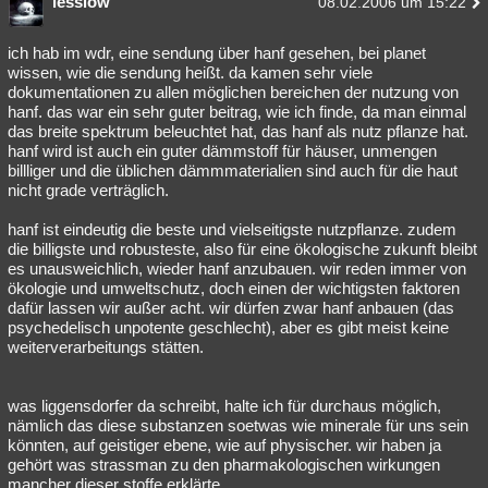
lesslow
08.02.2006 um 15:22
ich hab im wdr, eine sendung über hanf gesehen, bei planet
wissen, wie die sendung heißt. da kamen sehr viele
dokumentationen zu allen möglichen bereichen der nutzung von
hanf. das war ein sehr guter beitrag, wie ich finde, da man einmal
das breite spektrum beleuchtet hat, das hanf als nutz pflanze hat.
hanf wird ist auch ein guter dämmstoff für häuser, unmengen
billliger und die üblichen dämmmaterialien sind auch für die haut
nicht grade verträglich.
hanf ist eindeutig die beste und vielseitigste nutzpflanze. zudem
die billigste und robusteste, also für eine ökologische zukunft bleibt
es unausweichlich, wieder hanf anzubauen. wir reden immer von
ökologie und umweltschutz, doch einen der wichtigsten faktoren
dafür lassen wir außer acht. wir dürfen zwar hanf anbauen (das
psychedelisch unpotente geschlecht), aber es gibt meist keine
weiterverarbeitungs stätten.
was liggensdorfer da schreibt, halte ich für durchaus möglich,
nämlich das diese substanzen soetwas wie minerale für uns sein
könnten, auf geistiger ebene, wie auf physischer. wir haben ja
gehört was strassman zu den pharmakologischen wirkungen
mancher dieser stoffe erklärte