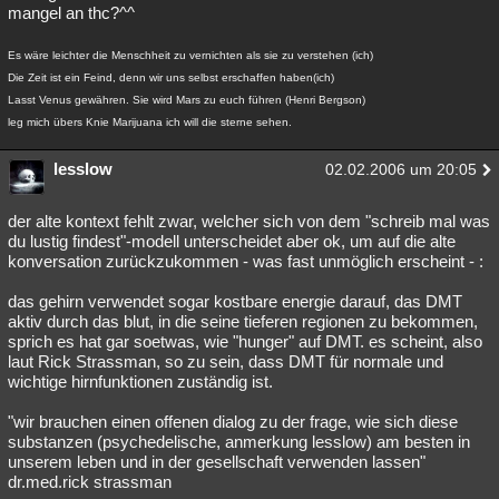
mangel an thc?^^
Es wäre leichter die Menschheit zu vernichten als sie zu verstehen (ich)
Die Zeit ist ein Feind, denn wir uns selbst erschaffen haben(ich)
Lasst Venus gewähren. Sie wird Mars zu euch führen (Henri Bergson)
leg mich übers Knie Marijuana ich will die sterne sehen.
lesslow
02.02.2006 um 20:05
der alte kontext fehlt zwar, welcher sich von dem "schreib mal was
du lustig findest"-modell unterscheidet aber ok, um auf die alte
konversation zurückzukommen - was fast unmöglich erscheint - :
das gehirn verwendet sogar kostbare energie darauf, das DMT
aktiv durch das blut, in die seine tieferen regionen zu bekommen,
sprich es hat gar soetwas, wie "hunger" auf DMT. es scheint, also
laut Rick Strassman, so zu sein, dass DMT für normale und
wichtige hirnfunktionen zuständig ist.
"wir brauchen einen offenen dialog zu der frage, wie sich diese
substanzen (psychedelische, anmerkung lesslow) am besten in
unserem leben und in der gesellschaft verwenden lassen"
dr.med.rick strassman