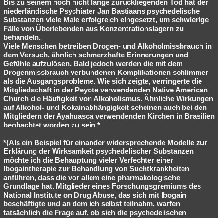
Bis zu seinem noch nicht lange zurückliegenden Tod hat der
niederländische Psychiater Jan Bastiaans psychedelische
Substanzen viele Male erfolgreich eingesetzt, um schwierige
Fälle von Überlebenden aus Konzentrationslagern zu
behandeln.
Viele Menschen betreiben Drogen- und Alkoholmissbrauch in
dem Versuch, ähnlich schmerzhafte Erinnerungen und
Gefühle aufzulösen. Bald jedoch werden die mit dem
Drogenmissbrauch verbundenen Komplikationen schlimmer
als die Ausgangsprobleme. Wie sich zeigte, verringerte die
Mitgliedschaft in der Peyote verwendenden Native American
Church die Häufigkeit von Alkoholismus. Ähnliche Wirkungen
auf Alkohol- und Kokainabhängigkeit scheinen auch bei den
Mitgliedern der Ayahuasca verwendenden Kirchen in Brasilien
beobachtet worden zu sein.*
*(Als ein Beispiel für einander widersprechende Modelle zur
Erklärung der Wirksamkeit psychedelischer Substanzen
möchte ich die Behauptung vieler Verfechter einer
Ibogaintherapie zur Behandlung von Suchtkrankheiten
anführen, dass die vor allem eine pharmakologische
Grundlage hat. Mitglieder eines Forschungsgremiums des
National Institute on Drug Abuse, das sich mit Ibogain
beschäftigte und an dem ich selbst teilnahm, warfen
tatsächlich die Frage auf, ob sich die psychedelischen