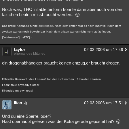
Noch was, THC inTablettenform könnte dann aber auch von den
falschen Leuten missbraucht werden...
Das große Karthago führte drei Kriege. Nach dem ersten war es noch mächtig. Nach dem
zweiten war es noch bewohnbar. Nach dem dritten war es nicht mehr aufzufinden.
|°-=Versus=-°| ~}ATC{~
taylor
02.03.2006 um 17:49
ehemaliges Mitglied
ein drogenabhängiger braucht keinen entzug,er braucht drogen.
Offizieller Bösewicht des Forums! Tod den Schwachen, Ruhm den Starken!
I don't take anybody's order
I'll decide my own road!
Ilian
02.03.2006 um 17:51
Und du eine Sperre, oder?
Hast überhaupt gelesen was der Koka gerade gepostet hat?