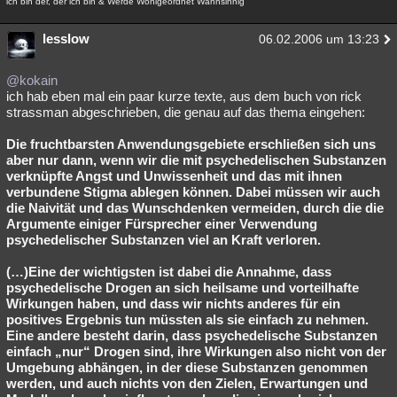
ich bin der, der ich bin & Werde Wohlgeordnet Wahnsinnig
lesslow
06.02.2006 um 13:23
@kokain
ich hab eben mal ein paar kurze texte, aus dem buch von rick
strassman abgeschrieben, die genau auf das thema eingehen:
Die fruchtbarsten Anwendungsgebiete erschließen sich uns
aber nur dann, wenn wir die mit psychedelischen Substanzen
verknüpfte Angst und Unwissenheit und das mit ihnen
verbundene Stigma ablegen können. Dabei müssen wir auch
die Naivität und das Wunschdenken vermeiden, durch die die
Argumente einiger Fürsprecher einer Verwendung
psychedelischer Substanzen viel an Kraft verloren.
(…)Eine der wichtigsten ist dabei die Annahme, dass
psychedelische Drogen an sich heilsame und vorteilhafte
Wirkungen haben, und dass wir nichts anderes für ein
positives Ergebnis tun müssten als sie einfach zu nehmen.
Eine andere besteht darin, dass psychedelische Substanzen
einfach „nur“ Drogen sind, ihre Wirkungen also nicht von der
Umgebung abhängen, in der diese Substanzen genommen
werden, und auch nichts von den Zielen, Erwartungen und