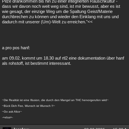
Pilze drankommen bis hin zu einer integrierten Rauschkultur -
dass wir davon noch weit weg sind, ist mir bewusst, aber es ist
wie gesagt, der einzige Weg um die Spaltung Geist/Materie
durchbrechen zu können und wieder den Einklang mit uns und
dadurch mit unserer (Um)-Welt zu erreichen."<<
a pro pos hanf:
am 09.02. kommt um 18.30 auf rtl2 eine dokumentation über hanf
als rohstoff, ist bestimmt interessant.
~Die Realität ist eine Illusion, die durch den Mangel an THC hervorgerufen wird~
~Bück Dich Fee, Wunsch ist Wunsch !!~
~Go ask Alice~
-=ebai=-