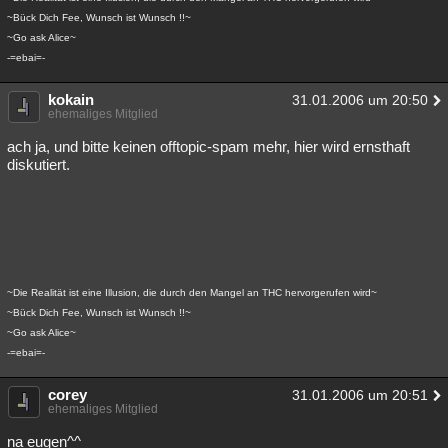
~Bück Dich Fee, Wunsch ist Wunsch !!~
~Go ask Alice~
-=ebai=-
kokain
31.01.2006 um 20:50
ehemaliges Mitglied
ach ja, und bitte keinen offtopic-spam mehr, hier wird ernsthaft
diskutiert.
~Die Realität ist eine Illusion, die durch den Mangel an THC hervorgerufen wird~
~Bück Dich Fee, Wunsch ist Wunsch !!~
~Go ask Alice~
-=ebai=-
corey
31.01.2006 um 20:51
ehemaliges Mitglied
na eugen^^