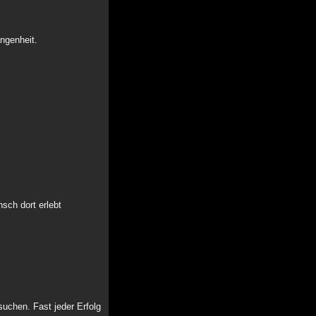
angenheit.
sch dort erlebt
suchen. Fast jeder Erfolg