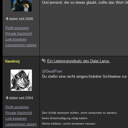
Und jemand, der so etwas glaubt, sollte das Wort U
dabei seit 2006
Profil anzeigen
Private Nachricht
Link kopieren
Lesezeichen setzen
Ein Lebensgrundsatz des Dalai Lama.
Vandroij
@DeadPoet
Du stellst eine recht eingeschränkte Sichtweise zu
dabei seit 2004
Profil anzeigen
Private Nachricht
Den Schild absetzen dürfen, ohne verwundet zu werden,
Link kopieren
keine Entschuldigung nötig haben.
Nichts erklären, nichts beweisen müssen.
Lesezeichen setzen