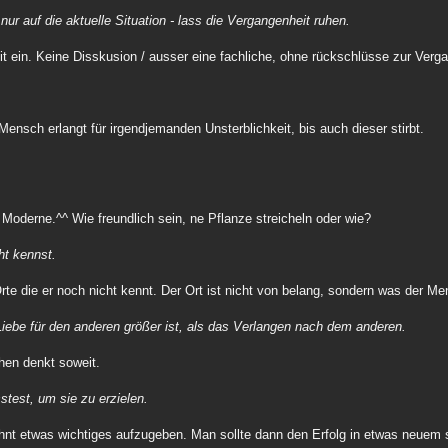
ur auf die aktuelle Situation - lass die Vergangenheit ruhen.
mit ein. Keine Disskusion / ausser eine fachliche, ohne rückschlüsse zur Verg
nsch erlangt für irgendjemanden Unsterblichkeit, bis auch dieser stirbt.
 Moderne.^^ Wie freundlich sein, ne Pflanze streicheln oder wie?
ht kennst.
e die er noch nicht kennt. Der Ort ist nicht von belang, sondern was der Men
 Liebe für den anderen größer ist, als das Verlangen nach dem anderen.
hen denkt soweit.
test, um sie zu erzielen.
 lohnt etwas wichtiges aufzugeben. Man sollte dann den Erfolg in etwas neuem 