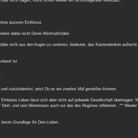
h das nicht sagen, somit schon wieder ein nichtssagender Merksatz.
 ohne äussere Einflüsse.
rliere dabei nicht Deine Wertmaßstäbe.
täbe nicht aus den Augen zu verlieren, bedeutet, das Kastendenken aufrecht 
twort ist.
.
t und zurückdenkst, wirst Du es ein zweites Mal genießen können.
s Ehrbares Leben lässt sich aber nicht auf jedwede Gesellschaft übertragen. 
 führt, und sein Wertemass auch nur das des Regimes reflektiert...^^ Wieder
e beste Grundlage für Dein Leben.