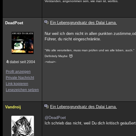
Verstanden, angenommen sein, wie man ist, wortlos.
Ein Lebensgrundsatz des Dalai Lama.
DeadPoet
Nur weil ich dem nicht in allen punkten zustimme,
Führer, du nicht eingeschränkte.
"Wo alle verurteilen, muss man prüfen und wo alle loben, auch."
Definitely Maybe
dabei seit 2004
-=ebai=-
Profil anzeigen
Private Nachricht
Link kopieren
Lesezeichen setzen
Ein Lebensgrundsatz des Dalai Lama.
Vandroij
@DeadPoet
Ich schrieb das nicht, weil Du dich kritisch geäuß