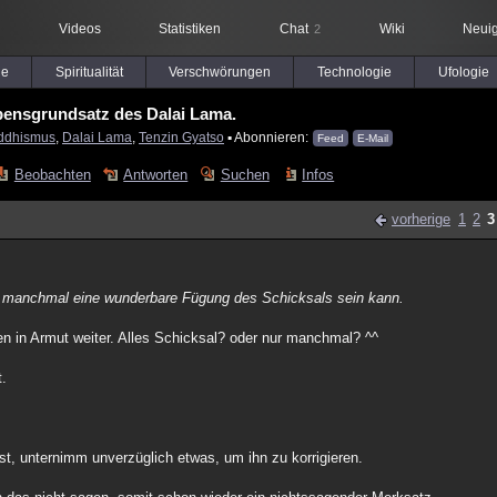
Videos
Statistiken
Chat
Wiki
Neuig
2
le
Spiritualität
Verschwörungen
Technologie
Ufologie
bensgrundsatz des Dalai Lama.
ddhismus
,
Dalai Lama
,
Tenzin Gyatso
▪ Abonnieren:
Feed
E-Mail
Beobachten
Antworten
Suchen
Infos
vorherige
1
2
3
 manchmal eine wunderbare Fügung des Schicksals sein kann.
n in Armut weiter. Alles Schicksal? oder nur manchmal? ^^
t.
, unternimm unverzüglich etwas, um ihn zu korrigieren.