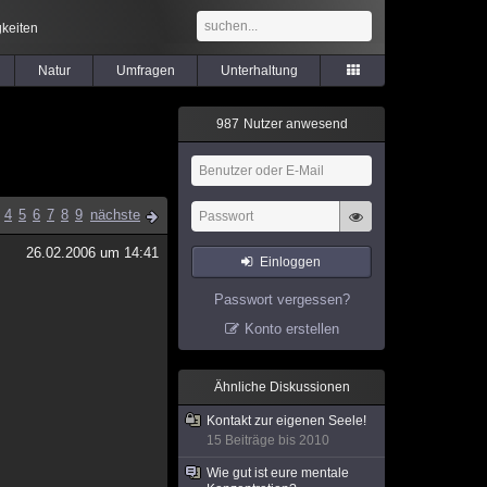
keiten
Natur
Umfragen
Unterhaltung
9
8
7
Nutzer anwesend
4
5
6
7
8
9
nächste
26.02.2006 um 14:41
Einloggen
Passwort vergessen?
Konto erstellen
Ähnliche Diskussionen
Kontakt zur eigenen Seele!
15 Beiträge bis 2010
Wie gut ist eure mentale