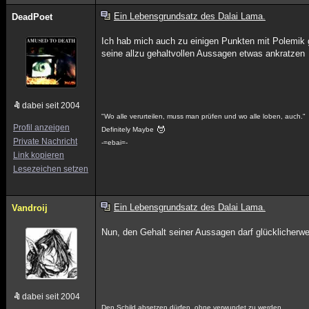
Ein Lebensgrundsatz des Dalai Lama.
DeadPoet
Ich hab mich auch zu einigen Punkten mit Polemik 
seine allzu gehaltvollen Aussagen etwas ankratzen
dabei seit 2004
"Wo alle verurteilen, muss man prüfen und wo alle loben, auch."
Profil anzeigen
Definitely Maybe
Private Nachricht
-=ebai=-
Link kopieren
Lesezeichen setzen
Ein Lebensgrundsatz des Dalai Lama.
Vandroij
Nun, den Gehalt seiner Aussagen darf glücklicherwei
dabei seit 2004
Den Schild absetzen dürfen, ohne verwundet zu werden,