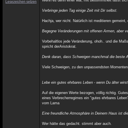
Wenn es denn einer war, mit bestimmtheit lässt sic
Lesezeichen setzen
Verbringe jeden Tag einige Zeit mit Dir selbst.
Hachja, wer nicht. Natürlich ist meditieren gemeint,
Begegne Veränderungen mit offenen Armen, aber ve
Vorbehaltlos jede Veränderung, ohoh.. und die Maßs
spricht derAristokrat.
Denk daran, dass Schweigen manchmal die beste An
Viele Schweigen, zu den unpassendsten Momenten
Lebe ein gutes ehrbares Leben - wenn Du älter wirs
Auf die eigenen Werte bezogen, völlig richtig. Gute
eines Verbrecherregimes ein "gutes ehrbares Leben"
vom Lama
Eine freundliche Atmosphäre in Deinem Haus ist di
Wer hätte das gedacht. stimmt aber auch.