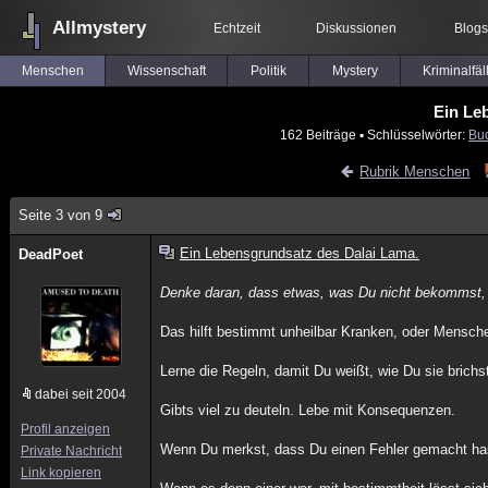
Allmystery
Echtzeit
Diskussionen
Blogs
Menschen
Wissenschaft
Politik
Mystery
Kriminalfäl
Ein Le
162 Beiträge
▪ Schlüsselwörter:
Bu
Rubrik Menschen
Seite 3 von 9
Ein Lebensgrundsatz des Dalai Lama.
DeadPoet
Denke daran, dass etwas, was Du nicht bekommst,
Das hilft bestimmt unheilbar Kranken, oder Mensche
Lerne die Regeln, damit Du weißt, wie Du sie brichs
dabei seit 2004
Gibts viel zu deuteln. Lebe mit Konsequenzen.
Profil anzeigen
Wenn Du merkst, dass Du einen Fehler gemacht hast
Private Nachricht
Link kopieren