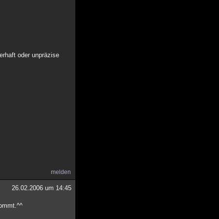
erhaft oder unpräzise
melden
26.02.2006 um 14:45
 kommt.^^