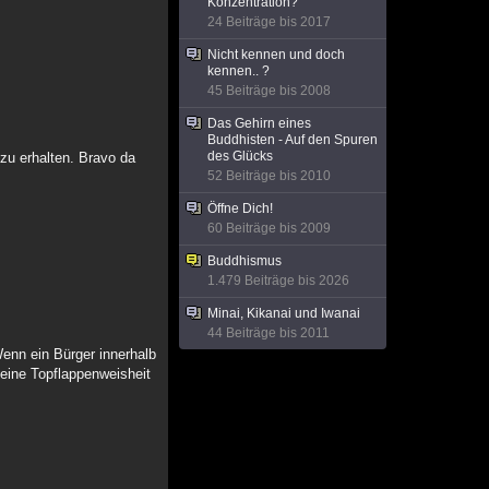
Konzentration?
24 Beiträge bis 2017
Nicht kennen und doch
kennen.. ?
45 Beiträge bis 2008
Das Gehirn eines
Buddhisten - Auf den Spuren
des Glücks
zu erhalten. Bravo da
52 Beiträge bis 2010
Öffne Dich!
60 Beiträge bis 2009
Buddhismus
1.479 Beiträge bis 2026
Minai, Kikanai und Iwanai
44 Beiträge bis 2011
Wenn ein Bürger innerhalb
 eine Topflappenweisheit