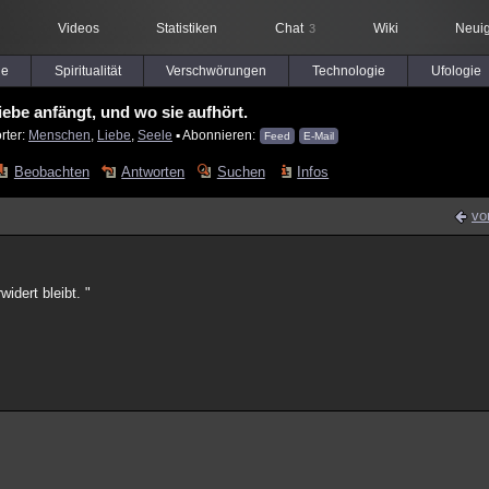
Videos
Statistiken
Chat
Wiki
Neuig
3
le
Spiritualität
Verschwörungen
Technologie
Ufologie
iebe anfängt, und wo sie aufhört.
rter:
Menschen
,
Liebe
,
Seele
▪ Abonnieren:
Feed
E-Mail
Beobachten
Antworten
Suchen
Infos
vo
widert bleibt. "