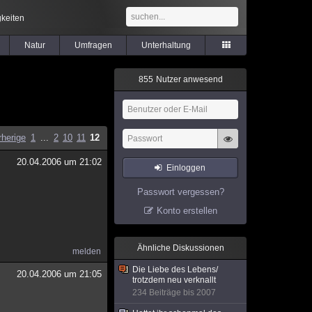
keiten
Natur
Umfragen
Unterhaltung
8
5
5
Nutzer anwesend
rherige
1
...
2
10
11
12
20.04.2006 um 21:02
Einloggen
Passwort vergessen?
Konto erstellen
Ähnliche Diskussionen
melden
Die Liebe des Lebens/
20.04.2006 um 21:05
trotzdem neu verknallt
234 Beiträge bis 2007