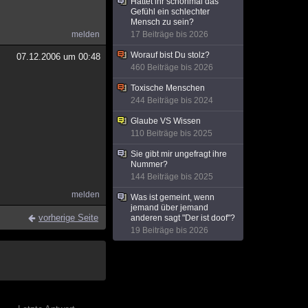
Hattet ihr schonmal das
Gefühl ein schlechter
Mensch zu sein?
melden
17 Beiträge bis 2026
Worauf bist Du stolz?
07.12.2006 um 00:48
460 Beiträge bis 2026
Toxische Menschen
244 Beiträge bis 2024
Glaube VS Wissen
110 Beiträge bis 2025
Sie gibt mir ungefragt ihre
Nummer?
144 Beiträge bis 2025
melden
Was ist gemeint, wenn
jemand über jemand
vorherige Seite
anderen sagt "Der ist doof"?
19 Beiträge bis 2026