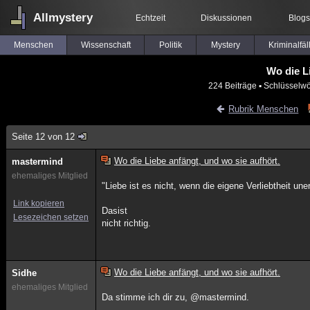
Allmystery
Echtzeit
Diskussionen
Blogs
Menschen
Wissenschaft
Politik
Mystery
Kriminalfäl
Wo die L
224 Beiträge
▪ Schlüsselwö
Rubrik Menschen
Seite 12 von 12
Wo die Liebe anfängt, und wo sie aufhört.
mastermind
ehemaliges Mitglied
"Liebe ist es nicht, wenn die eigene Verliebtheit uner
Link kopieren
Dasist
Lesezeichen setzen
nicht richtig.
Wo die Liebe anfängt, und wo sie aufhört.
Sidhe
ehemaliges Mitglied
Da stimme ich dir zu, @mastermind.