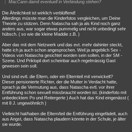
MacCann damit eventuell in Verbindung stehen?
Die Ähnlichkeit ist wirklich verblüffend!
Allerdings müsste man die Kinderfotos vergleichen, um Deine
Theorie zu stützen. Denn Natascha sah ja als Kind noch ganz
anders aus, war sogar etwas pummelig und nicht unbedingt sehr
hübsch. ( so wie die kleine Maddie z.B. )
Aber das mit dem Netzwerk und das evt. mehr dahinter steckt,
hatte ich ja auch schon angesprochen. Weil ja angeblich Sex -
Videos von Natascha gesichtet worden sein sollen, in der SM -
Szene. Und Priklopil dort scheinbar auch regelmässig Gast
gewesen sein soll.
Und sind evtl. die Eltern, oder ein Elternteil mit verwickelt?
Dieser pensionierte Richter, der die Mutter in Verdacht hatte,
sprach ja die Vermutung aus, dass Natascha evtl. vor ihrer
Entführung schon sexuell missbraucht worden ist. (kinderfoto mit
unbedecktem Po und Reitergerte ) Auch hat das Kind eingenässt (
mit 8 J. ungewöhnlich )
Vielleicht hat/haben die Eltern/teil die Entführung eingefädelt, auch
aus Angst, dass Natascha plaudern könnte in der Schule, je älter
sie wurde.