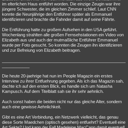
im elterlichen Haus entführt worden. Die einzige Zeugin war ihre
jüngere Schwester, die im gleichen Zimmer schlief. Laut CNN
konnte die Neunjährige den Entführer später als Emmanuel
identifizieren und brachte die Fahnder damit auf seine Fährte.
Die Entführung hatte zu großem Aufsehen in den USA geführt.
Wochenlang strahlten alle großen Fernsehstationen ein Video von
Elizabeth aus und auch der mutmaßliche Entführer Emmanuel
wurde per Foto gesucht. So konnten die Zeugen ihn identifizieren
und zur Befreiung von Elizabeth beitragen.
______________________________________________________
____________
Die heute 20-jaehrige hat nun im People Magazin ein erstes
Interview zu ihrer Entfuehrung gegeben. Als ich das Magazin sah,
dachte ich auf den ersten Blick, es handle sich um Natasha
Kampusch. Auf dem Titelblatt sah sie ihr sehr aehnlich.
Auch sonst haben die beiden nicht nur das gleiche Alter, sondern
auch eine gewisse Aehnlichkeit.
Gibt es eine Art Verbindung, ein Netzwerk vielleicht, das genau
diese Sorte Maedchen (optisch gesehen) entfuehrt? Eventuell eine
Art Sekte? Und kann der Fall Madeleine MacCann damit eventuell