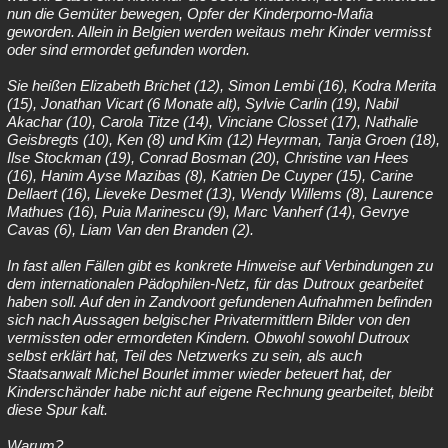
nun die Gemüter bewegen, Opfer der Kinderporno-Mafia
geworden. Allein in Belgien werden weitaus mehr Kinder vermisst
oder sind ermordet gefunden worden.
Sie heißen Elizabeth Brichet (12), Simon Lembi (16), Kodra Merita
(15), Jonathan Vicart (6 Monate alt), Sylvie Carlin (19), Nabil
Akachar (10), Carola Titze (14), Vinciane Closset (17), Nathalie
Geisbregts (10), Ken (8) und Kim (12) Heyrman, Tanja Groen (18),
Ilse Stockman (19), Conrad Bosman (20), Christine van Hees
(16), Hanim Ayse Mazibas (8), Katrien De Cuyper (15), Carine
Dellaert (16), Lieveke Desmet (13), Wendy Willems (8), Laurence
Mathues (16), Puia Marinescu (9), Marc Vanherf (14), Gevrye
Cavas (6), Liam Van den Branden (2).
In fast allen Fällen gibt es konkrete Hinweise auf Verbindungen zu
dem internationalen Pädophilen-Netz, für das Dutroux gearbeitet
haben soll. Auf den in Zandvoort gefundenen Aufnahmen befinden
sich nach Aussagen belgischer Privatermittlern Bilder von den
vermissten oder ermordeten Kindern. Obwohl sowohl Dutroux
selbst erklärt hat, Teil des Netzwerks zu sein, als auch
Staatsanwalt Michel Bourlet immer wieder beteuert hat, der
Kinderschänder habe nicht auf eigene Rechnung gearbeitet, bleibt
diese Spur kalt.
Warum?