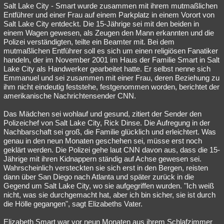
Salt Lake City - Smart wurde zusammen mit ihrem mutmaßlichen
Entführer und einer Frau auf einem Parkplatz in einem Vorort von
Salt Lake City entdeckt. Die 15-Jährige sei mit den beiden in
einem Wagen gewesen, als Zeugen den Mann erkannten und die
Polizei verständigten, teilte ein Beamter mit. Bei dem
mutmaßlichen Entführer soll es sich um einen religiösen Fanatiker
handeln, der im November 2001 im Haus der Familie Smart in Salt
Lake City als Handwerker gearbeitet hatte. Er selbst nenne sich
Emmanuel und sei zusammen mit einer Frau, deren Beziehung zu
ihm nicht eindeutig feststehe, festgenommen worden, berichtet der
amerikanische Nachrichtensender CNN.
Das Mädchen sei wohlauf und gesund, zitiert der Sender den
Polizeichef von Salt Lake City, Rick Dinse. Die Aufregung in der
Nachbarschaft sei groß, die Familie glücklich und erleichtert. Was
genau in den neun Monaten geschehen sei, müsse erst noch
geklärt werden. Die Polizei gehe laut CNN davon aus, dass die 15-
Jährige mit ihren Kidnappern ständig auf Achse gewesen sei.
Wahrscheinlich versteckten sie sich erst in den Bergen, reisten
dann über San Diego nach Atlanta und später zurück in die
Gegend um Salt Lake City, wo sie aufgegriffen wurden. "Ich weiß
nicht, was sie durchgemacht hat, aber ich bin sicher, sie ist durch
die Hölle gegangen", sagt Elizabeths Vater.
Elizabeth Smart war vor neun Monaten aus ihrem Schlafzimmer