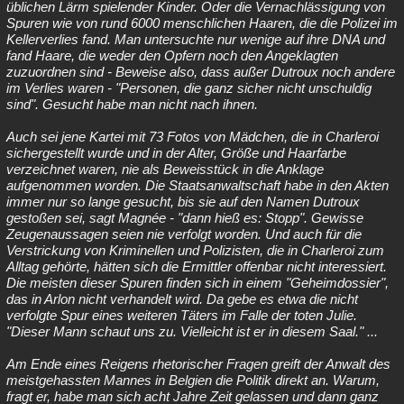
üblichen Lärm spielender Kinder. Oder die Vernachlässigung von
Spuren wie von rund 6000 menschlichen Haaren, die die Polizei im
Kellerverlies fand. Man untersuchte nur wenige auf ihre DNA und
fand Haare, die weder den Opfern noch den Angeklagten
zuzuordnen sind - Beweise also, dass außer Dutroux noch andere
im Verlies waren - "Personen, die ganz sicher nicht unschuldig
sind". Gesucht habe man nicht nach ihnen.
Auch sei jene Kartei mit 73 Fotos von Mädchen, die in Charleroi
sichergestellt wurde und in der Alter, Größe und Haarfarbe
verzeichnet waren, nie als Beweisstück in die Anklage
aufgenommen worden. Die Staatsanwaltschaft habe in den Akten
immer nur so lange gesucht, bis sie auf den Namen Dutroux
gestoßen sei, sagt Magnée - "dann hieß es: Stopp". Gewisse
Zeugenaussagen seien nie verfolgt worden. Und auch für die
Verstrickung von Kriminellen und Polizisten, die in Charleroi zum
Alltag gehörte, hätten sich die Ermittler offenbar nicht interessiert.
Die meisten dieser Spuren finden sich in einem "Geheimdossier",
das in Arlon nicht verhandelt wird. Da gebe es etwa die nicht
verfolgte Spur eines weiteren Täters im Falle der toten Julie.
"Dieser Mann schaut uns zu. Vielleicht ist er in diesem Saal." ...
Am Ende eines Reigens rhetorischer Fragen greift der Anwalt des
meistgehassten Mannes in Belgien die Politik direkt an. Warum,
fragt er, habe man sich acht Jahre Zeit gelassen und dann ganz