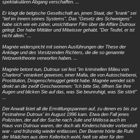
spektakulären Abgang verschaffen. ...
Er klagt die belgische Gesellschaft an, jenen Staat, der "krank" sei
"tief im Innern seines Systems". Das "Gesetz des Schweigens"
habe sich wie ein zäher, unsichtbarer Film über die Affäre Dutroux
gelegt. Der habe Mittäter und Mitwisser gehabt. "Der Teufel, er ist
nicht allein." ...
Magnée widerspricht mit seinen Ausführungen der These der
Anklage und des Vorsitzenden Richters, die die so genannte
Netzwerktheorie verworfen haben. ...
Magnée betont nun, Dutroux sei fest "im kriminellen Milieu von
Charleroi" verankert gewesen, einer Mafia, die von Autoschieberei,
Prostitution, Drogenschmuggel gelebt habe. Magnée wendet sich
direkt an die zwölf Geschworenen: "Ich bitte Sie, öffnen Sie Ihre
Augen und blicken Sie auf das, was Sie beunruhigt, was Sie stört!"
...
Der Anwalt listet all die Ermittlungspannen auf, zu denen es bis zur
Festnahme Dutroux' im August 1996 kam. Etwa den Fall jenes
Polizisten, der auf der Suche nach Julie und Mélissa auch im
Haus von Dutroux waren, der doch als Kinderschänder vorbestraft
war - und frühzeitig wieder entlassen. Der Beamte hörte die Rufe
der Mädchen aus dem Kellerloch wohl, hielt sie aber für den