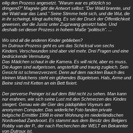
eilig den Prozess angesetzt. "Warum war es plötzlich so
dringend?" Magnée gibt die Antwort selbst: "Der Wald brannte, und
der Wald war das Land." Seine Stimme hebt sich, und die Wut, die
in ihr schwingt, klingt aufrichtig. Es sei der Druck der Öffentlichkeit
gewesen, der die Justiz unter Zugzwang gesetzt habe. Und
deshalb sei dieser Prozess in hohem Maße "politisch". ...
Wo sind all die anderen Kinder geblieben?
Im Dutroux-Prozess geht es um das Schicksal von sechs
Kindern. Verschwunden sind aber viel mehr. Drei Fragen und eine
bedrückende Vermutung
Das Mädchen schaut in die Kamera. Es will nicht, aber es muss.
Die Augen sind aufgerissen, angsterfüllt und traurig zugleich. Sein
Gesicht ist schmerzverzerrt. Denn auf dem nackten Bauch des
kleinen Mädchens steht ein glühendes Bügeleisen. Hals, Arme und
Beine sind mit Ketten an ein Bett fixiert.
Der perverse Peiniger ist auf dem Bild nicht zu sehen. Man kann
nur erahnen, wie sich seine Lust mit den Schmerzen des Kindes
steigert. Genau wie die Gier des pädophilen Voyeurs am
anonymen Computer. Das widerliche Foto fanden private
belgische Ermittler 1998 in einer Wohnung im niederländischen
Nordseebad Zandvoort. Es stammt aus dem Besitz des Belgiers
Robby van der P., der nach Recherchen der WELT ein Bekannter
von Dutroux ist.