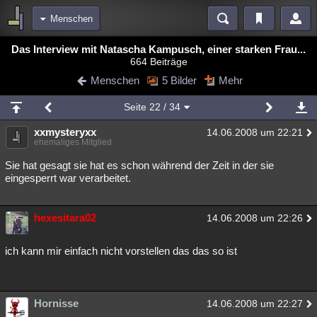
Menschen
Bereiche
Das Interview mit Natascha Kampusch, einer starken Frau...
664 Beiträge
Echtzeit
Diskussionen
Blogs
Videos
Statistiken
Menschen
5 Bilder
Mehr
Chat
Wiki
Neuigkeiten
Seite
22
/ 34
meine Rubriken
xxmysteryxx
14.06.2008 um 22:21
Menschen
Wissenschaft
Politik
Mystery
Kriminalfälle
ehemaliges Mitglied
Spiritualität
Verschwörungen
Technologie
Ufologie
Sie hat gesagt sie hat es schon während der Zeit in der sie
eingesperrt war verarbeitet.
Natur
Umfragen
Unterhaltung
weitere Rubriken
hexesitara02
14.06.2008 um 22:26
Philosophie
Träume
Orte
Esoterik
Literatur
ich kann mir einfach nicht vorstellen das das so ist
Astronomie
Helpdesk
Gruppen
Gaming
Filme
Musik
Clash
Verbesserungen
Allmystery
English
Hornisse
14.06.2008 um 22:27
Übersichten