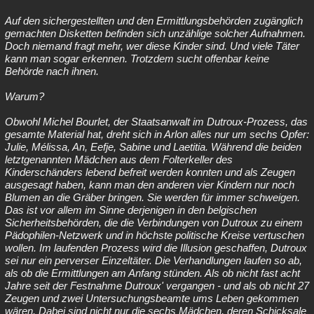
Auf den sichergestellten und den Ermittlungsbehörden zugänglich
gemachten Disketten befinden sich unzählige solcher Aufnahmen.
Doch niemand fragt mehr, wer diese Kinder sind. Und viele Täter
kann man sogar erkennen. Trotzdem sucht offenbar keine
Behörde nach ihnen.
Warum?
Obwohl Michel Bourlet, der Staatsanwalt im Dutroux-Prozess, das
gesamte Material hat, dreht sich in Arlon alles nur um sechs Opfer:
Julie, Mélissa, An, Eefje, Sabine und Laetitia. Während die beiden
letztgenannten Mädchen aus dem Folterkeller des
Kinderschänders lebend befreit werden konnten und als Zeugen
ausgesagt haben, kann man den anderen vier Kindern nur noch
Blumen an die Gräber bringen. Sie werden für immer schweigen.
Das ist vor allem im Sinne derjenigen in den belgischen
Sicherheitsbehörden, die die Verbindungen von Dutroux zu einem
Pädophilen-Netzwerk und in höchste politische Kreise vertuschen
wollen. Im laufenden Prozess wird die Illusion geschaffen, Dutroux
sei nur ein perverser Einzeltäter. Die Verhandlungen laufen so ab,
als ob die Ermittlungen am Anfang stünden. Als ob nicht fast acht
Jahre seit der Festnahme Dutroux' vergangen - und als ob nicht 27
Zeugen und zwei Untersuchungsbeamte ums Leben gekommen
wären. Dabei sind nicht nur die sechs Mädchen, deren Schicksale