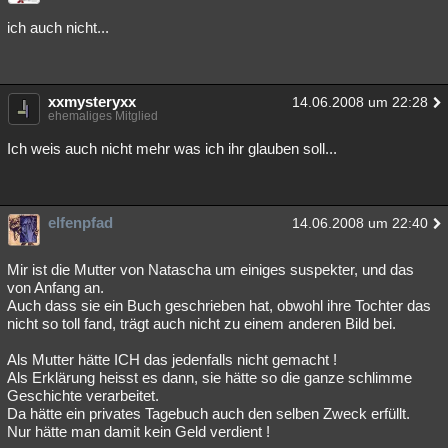
Besucht
Teilgenommen
Alle
Neue
Geschlossen
ich auch nicht...
Lesenswert
Schlüsselwörter
xxmysteryxx
14.06.2008 um 22:28
ehemaliges Mitglied
Ich weis auch nicht mehr was ich ihr glauben soll...
elfenpfad
14.06.2008 um 22:40
Mir ist die Mutter von Natascha um einiges suspekter, und das
von Anfang an.
Auch dass sie ein Buch geschrieben hat, obwohl ihre Tochter das
nicht so toll fand, trägt auch nicht zu einem anderen Bild bei.
Als Mutter hätte ICH das jedenfalls nicht gemacht !
Als Erklärung heisst es dann, sie hätte so die ganze schlimme
Geschichte verarbeitet.
Da hätte ein privates Tagebuch auch den selben Zweck erfüllt.
Nur hätte man damit kein Geld verdient !