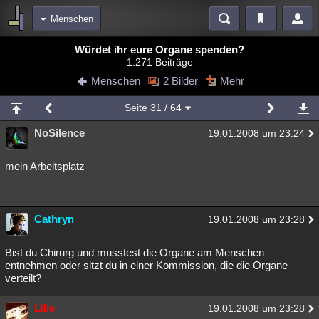
Menschen
Bereiche
Würdet ihr eure Organe spenden?
1.271 Beiträge
Echtzeit
Diskussionen
Blogs
Videos
Statistiken
Menschen
2 Bilder
Mehr
Chat
Wiki
Neuigkeiten
2
Seite
31
/ 64
meine Rubriken
NoSilence
19.01.2008 um 23:24
Menschen
Wissenschaft
Politik
Mystery
Kriminalfälle
Spiritualität
Verschwörungen
Technologie
Ufologie
mein Arbeitsplatz
Natur
Umfragen
Unterhaltung
weitere Rubriken
Cathryn
19.01.2008 um 23:28
Philosophie
Träume
Orte
Esoterik
Literatur
Bist du Chirurg und musstest die Organe am Menschen
Astronomie
Helpdesk
Gruppen
Gaming
Filme
entnehmen oder sitzt du in einer Kommission, die die Organe
verteilt?
Musik
Clash
Verbesserungen
Allmystery
English
Lilie
19.01.2008 um 23:28
Übersichten